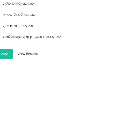
ପୂର୍ବର ବିଜେଡ଼ି ସରକାର
ଏବେର ବିଜେପି ସରକାର
ମୁନାଫାଖୋର ବେପାରୀ
ପଶ୍ଚିମବଙ୍ଗ ମୁଖ୍ୟମନ୍ତ୍ରୀ ମମତା ବାନାର୍ଜୀ
View Results
Vote