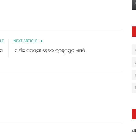
LE
NEXT ARTICLE
ାସ
ସାର୍ଥକ ଷଡ଼ଙ୍ଗୀ ହେଲେ ବ୍ରହ୍ମପୁର ଏସପି
ଆଳ