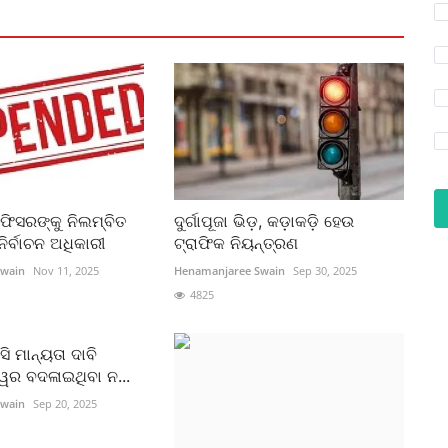
ଅଫିସରଙ୍କୁ ନିଲମ୍ବିତ
ଦୁର୍ଗାପୂଜା ଭିଡ଼, କଡ଼ାକଡ଼ି ହେଉ
ିର୍ବାଚନ ଅଧିକାରୀ
ଟ୍ରାଫିକ ନିୟନ୍ତ୍ରଣ
Swain
Nov 11, 2025
Henamanjaree Swain
Sep 30, 2025
4825
ସି ମାନ୍ୟତା ଦାବି
୍ୱର ବଦଳାଇଥିବା ନ...
Swain
Sep 20, 2025