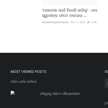
‘ଅଣଦେଖା ପାଇଁ ବିଜେଡ଼ି ଛାଡ଼ିଲୁ’ : ମୋ
ସ୍ୱାମୀଙ୍କ ଫଟୋ ନଲଗାଉ ...
Henamanjaree Swain
Nov 5, 2025
4146
MOST VIEWED POSTS
S
ମହିମା ଧର୍ମର ଇତିହାସ
ଘସିପୁରାରୁ ଲଢ଼ିବେ ସୌମ୍ୟରଞ୍ଜନ
Jo