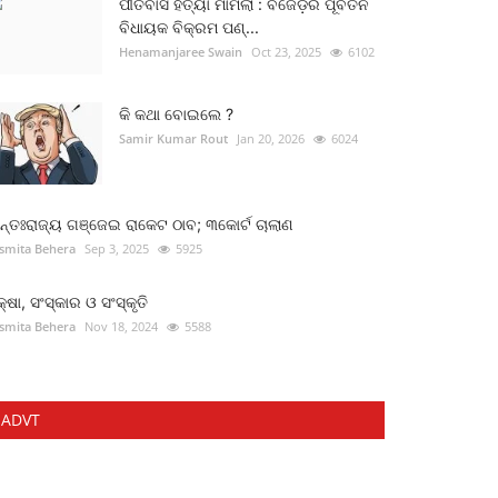
ପୀତବାସ ହତ୍ୟା ମାମଲା : ବିଜେଡ଼ିର ପୂର୍ବତନ
ବିଧାୟକ ବିକ୍ରମ ପଣ୍...
Henamanjaree Swain
Oct 23, 2025
6102
କି କଥା ବୋଇଲେ ?
Samir Kumar Rout
Jan 20, 2026
6024
୍ତଃରାଜ୍ୟ ଗଞ୍ଜେଇ ରାକେଟ ଠାବ; ୩କୋର୍ଟ ଚାଲାଣ
smita Behera
Sep 3, 2025
5925
କ୍ଷା, ସଂସ୍କାର ଓ ସଂସ୍କୃତି
smita Behera
Nov 18, 2024
5588
ADVT