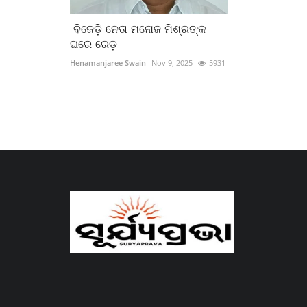
ବିଜେଡ଼ି ନେତା ମନୋଜ ମିଶ୍ରଙ୍କ
ଘରେ ରେଡ଼
Henamanjaree Swain
Nov 9, 2025
5931