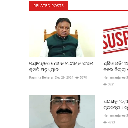
RELATED POSTS
ନୟାଗଡ଼ରେ ମୋହନ ମାଝୀଙ୍କ ଫସଲ
ପ୍ରିଜାଇଡିଂ 
କ୍ଷତି ଅନୁଧ୍ୟାନ
କଲେ ଜିଲ୍ଲା ନ
Rasmita Behera
Dec 29, 2024
5370
Henamanjaree 
3821
ଖଇରାକୁ ଏନ୍‌ଏ
ପ୍ରସଙ୍ଗ : ସ
Henamanjaree 
4893