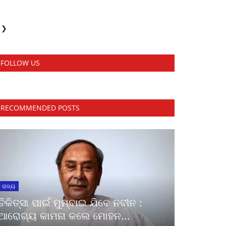
❯
FOLLOW US
RECOMMENDED POSTS
ରାଜ୍ୟ
ଚିକିତ୍ସା ପାଇଁ ମୁମ୍ବାଇ ଯିବେ ନବୀନ :
ଆରୋଗ୍ୟ କାମନା କଲେ ମୋହନ...