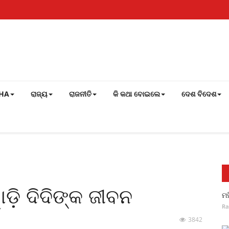
SHA
ରାଜ୍ୟ
ରାଜନୀତି
କି କଥା ବୋଇଲେ
ଦେଶ ବିଦେଶ
ଡ଼ି ଦିଦିଙ୍କ ଜୀବନ
ମହ
Ra
3842