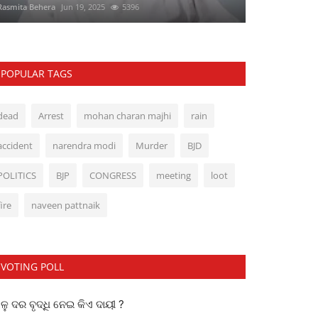
Rasmita Behera
Jun 19, 2025
5396
POPULAR TAGS
dead
Arrest
mohan charan majhi
rain
accident
narendra modi
Murder
BJD
POLITICS
BJP
CONGRESS
meeting
loot
fire
naveen pattnaik
VOTING POLL
ୁ ଦର ବୃଦ୍ଧି ନେଇ କିଏ ଦାୟୀ ?