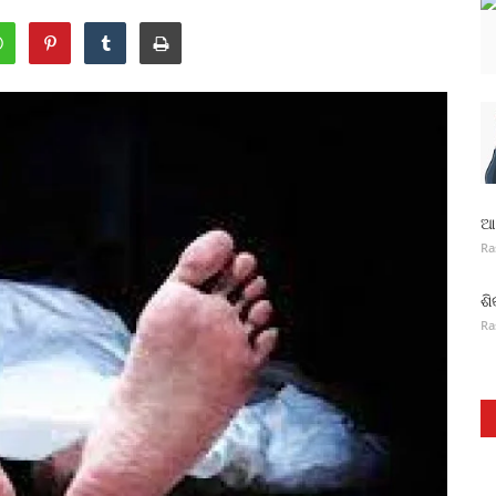
ଆନ
Ra
ଶି
Ra