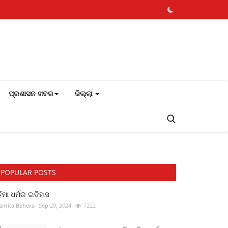
ପ୍ରଶାସନ ଖବର
ଜିଲ୍ଲା
POPULAR POSTS
ିମା ଧର୍ମର ଇତିହାସ
smita Behera
Sep 29, 2024
7222