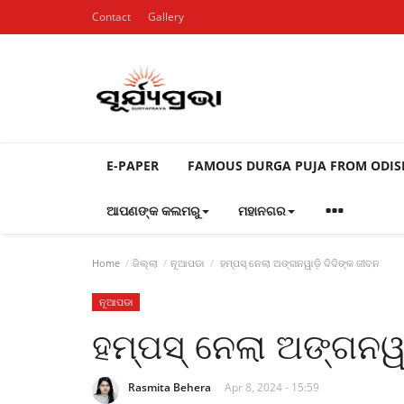
Contact
Gallery
E-PAPER
FAMOUS DURGA PUJA FROM ODI
ଆପଣଙ୍କ କଲମରୁ
ମହାନଗର
Home
ଜିଲ୍ଲା
ନୂଆପଡା
ହମ୍ପସ୍ ନେଲା ଅଙ୍ଗନୱାଡ଼ି ଦିଦିଙ୍କ ଜୀବନ
ନୂଆପଡା
ହମ୍ପସ୍ ନେଲା ଅଙ୍ଗନୱା
Rasmita Behera
Apr 8, 2024 - 15:59