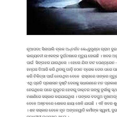
ନୂଆପଡା: ସିନାପାଲି ବ୍ଲକ ଅନ୍ତର୍ଗତ କେନ୍ଦୁମୁଣ୍ଡା ଗ୍ରାମ ଦ
ଭାଗ୍ୟବତୀ ନାଏକଙ୍କ ଦୁର୍ଘଟଣାରେ ମୃତୁ୍ୟ ହୋଇଛି । ଖବର ଅ
ପାଇଁ ସିଙ୍ଗଝର ଯାଉଥିଲେ । ହେଲେ ଯିବା ବାଟ ପେଣ୍ଡ୍ରେନ 
ହମ୍ପସ ତିଆରି କରି ଥିବାରୁ ଗାଡ଼ି ହଠାତ ବ୍ରେକ ଦେବା ପରେ ପ
କରି ଚିକିତ୍ସା ପାଇଁ ନେଉଥିବା ବେଳେ ରାସ୍ତାରେ ତାଙ୍କର ମୃ
ଏଥି ପ୍ରତି ପ୍ରଶାସନ ଦୃଷ୍ଟି ଦେବାକୁ ସଧାରଣରେ ମତ ପ୍ରକାଶ
ନେଇଥିଲେ ପରେ ଗୁରୁତର ହେବାରୁ ଡାକ୍ତର ତାଙ୍କୁ ବୁର୍ଲାକୁ ସ୍ଥ
ମଶାଣିରେ ସସ୍କାର କରାଯାଇଥିଲା । ତାଙ୍କର ବଡପୁଅ ମୁଖାଅଗ୍ନ
ବେଳେ ଅଞ୍ଚଳରେ ଶୋକର ଛାୟା ଖେଳି ଯାଇଛି । ଏହି ଖବର ଶୁଣ
। ଶବ ସସ୍କାର ବେଳେ ମୃତ ଅଙ୍ଗନୱାଡି କର୍ମୀଙ୍କ ସ୍ୱାମୀ, ଦୁଇ
ବୁଦ୍ଧିଜୀବୀ ଉପସ୍ଥିତ ଥିଲେ ।