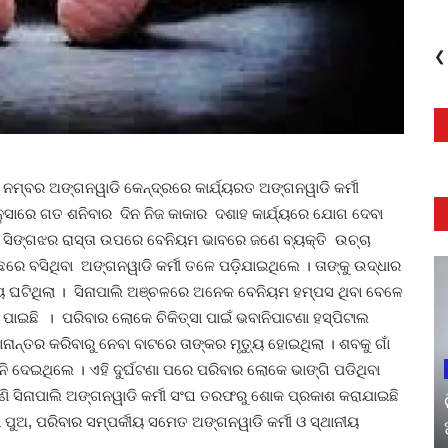
❮
ୁଇ ନମ୍ବର ଅଙ୍ଗନୱାଡି କେନ୍ଦ୍ରରେ କାର୍ଯ୍ୟରତ ଅଙ୍ଗନୱାଡି କର୍ମୀ
ନୁସାରେ ଗତ ଶନିବାର ଦିନ ନିଜ କାକାର ଦଶାହ କାର୍ଯ୍ୟରେ ଯୋଗ ଦେବା
- ସିଙ୍ଗଝର ରାସ୍ତା ଉପରେ ବେନିୟମ ଭାବରେ ଜଣେ ବ୍ୟକ୍ତି ଉଚ୍ଚା
ଛରେ ବସିଥିବା ଅଙ୍ଗନୱାଡି କର୍ମୀ ତଳେ ପଡ଼ିଯାଇଥିଲେ । ତାଙ୍କୁ ଉଦ୍ଧାର
ତୁ୍ୟ ଘଟିଥିଲା । ସିନାପାଲି ଅଞ୍ଚଳରେ ଅନେକ ବେନିୟମ ହମ୍ପସ ଥିବା ବେଳେ
 ପାଇଛି । ପରିବାର ଲୋକେ ଚିକିତ୍ସା ପାଇଁ ଭବାନିପାଟଣା ହସ୍ପିଟାଲ
ାନାନ୍ତର କରିବାରୁ ନେବା ବାଟରେ ତାଙ୍କର ମୃତୁ୍ୟ ହୋଇଥିଲା । ଶବକୁ ଗାଁ
ି ଦେଇଥିଲେ । ଏହି ଦୁର୍ଘଟଣା ପରେ ପରିବାର ଲୋକେ ଭାଙ୍ଗି ପଡିଥିବା
ି ସିନାପାଲି ଅଙ୍ଗନୱାଡି କର୍ମୀ ସଂଘ ତରଫରୁ ଶୋକ ପ୍ରକାଶ କରାଯାଇଛି
 ପୁଅ, ପରିବାର ସମ୍ପର୍କୀୟ ସମେତ ଅଙ୍ଗନୱାଡି କର୍ମୀ ଓ ସ୍ଥାନୀୟ