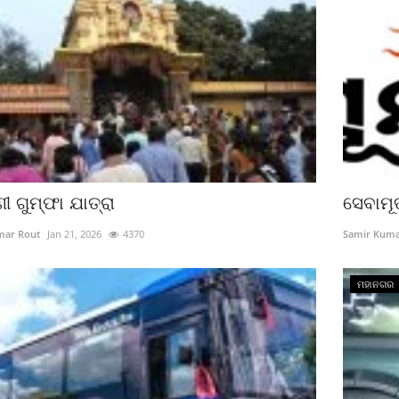
ଣୀ ଗୁମ୍ଫା ଯାତ୍ରା
ସେବାମୂର
mar Rout
Jan 21, 2026
4370
Samir Kuma
ମହାନଗର