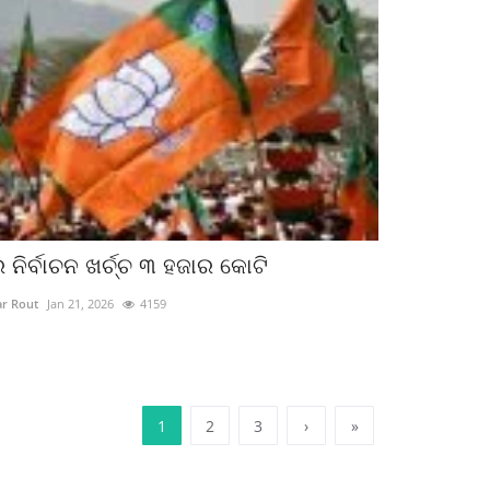
 ନିର୍ବାଚନ ଖର୍ଚ୍ଚ ୩ ହଜାର କୋଟି
r Rout
Jan 21, 2026
4159
1
2
3
›
»