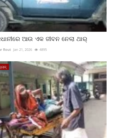
ାଜଧାନୀରେ ଆଉ ଏକ ଜୀବନ ନେଲା ଥାର୍‌
r Rout
Jan 21, 2026
4895
୍ୟୁଜ୍