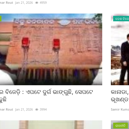
mar Rout
Jan 21, 2026
4959
ଦେଶ ବିଦ
 ବିଜେଡ଼ି : ଏପଟେ ଦୁର୍ଗ ଭାଙ୍ଗୁଛି, ସେପଟେ
କାନାଡା
ୁଛି
ଭୂଖଣ୍ଡ
mar Rout
Jan 21, 2026
3994
Samir Kuma
ରାଜନୀତି