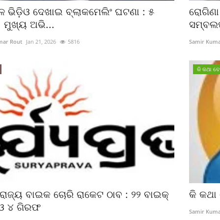
ଳ ଭିଡ଼ିଓ ଦେଖାଇ ବ୍ଲାକମେଲିଂ ଘଟଣା : ୫
ରୋଗିଣା
 ମୁଖ୍ୟ ଅଭି...
ସମ୍ବଲପ
mar Rout
Jan 21, 2026
5816
Samir Kuma
କି କଥା 
ରାଜ୍ୟ ବାଇକ ଚୋରି ରାକେଟ ଠାବ : ୨୨ ବାଇକ୍‌
କି କଥ
ଓ ୪ ଗିରଫ
Samir Kuma