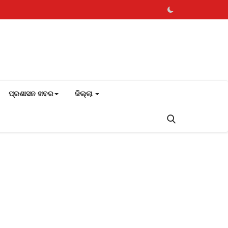
ପ୍ରଶାସନ ଖବର
ଜିଲ୍ଲା