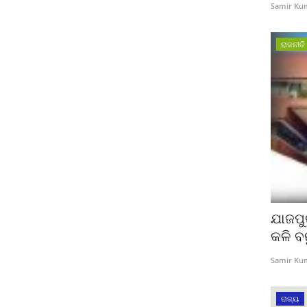
Samir Ku
ରାଜନୀତି
ଯାଜପୁର
କଳି ବଢ
Samir Ku
ରାଜ୍ୟ