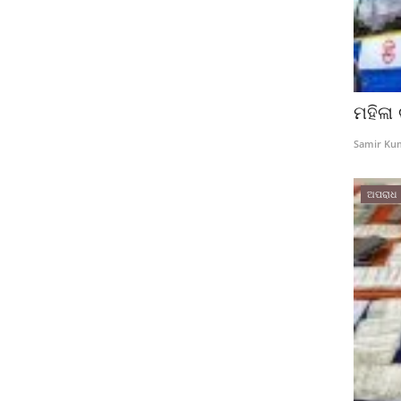
ମହିଳା
Samir Ku
ଅପରାଧ