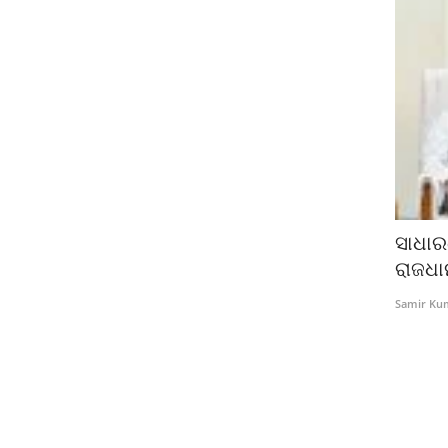
ସାଧାର
ରାଜଧା
Samir Ku