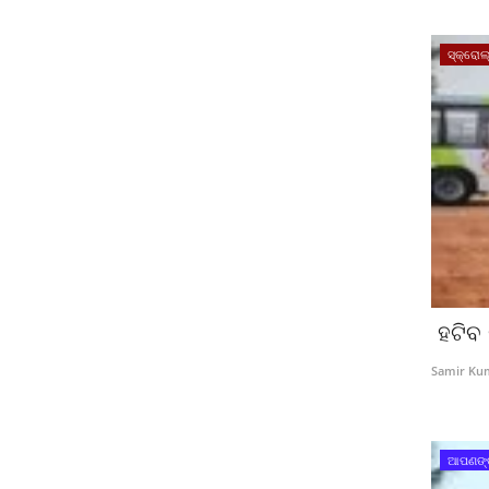
ସ୍କ୍ରୋଲ୍
ହଟିବ 
Samir Ku
ଆପଣଙ୍