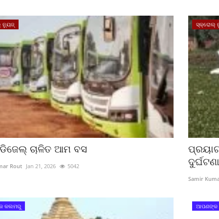
 ନ୍ୟୁଜ୍
ସ୍କ୍ରୋଲ୍ ନ
ଡିଜେଲ୍‌ ଚାଳିତ ଆମ ବସ
ପ୍ରୟାଗ
ଦୁର୍ଘଟଣ
mar Rout
Jan 21, 2026
5042
Samir Kuma
କ କଲମରୁ
ଆପଣଙ୍କ