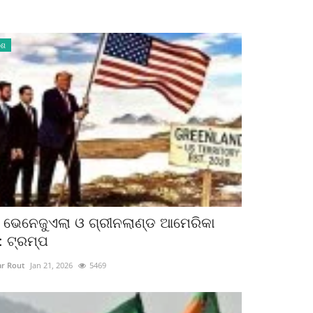
େଶ
, ଭେନେଜୁଏଲା ଓ ଗ୍ରୀନଲାଣ୍ଡ ଆମେରିକା
: ଟ୍ରମ୍ପ
r Rout
Jan 21, 2026
5469