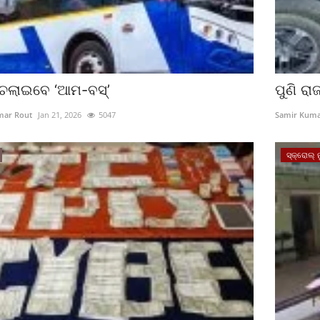
 ଚଲାଇବେ ‘ଆମ-ବସ୍‌’
ପୁଣି ର
mar Rout
Jan 21, 2026
5047
Samir Kuma
ସ୍କ୍ରୋଲ୍ ନ