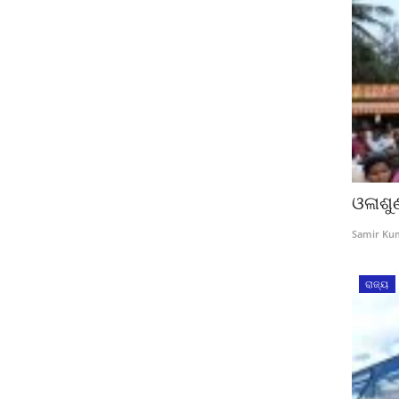
ଓଳାଶୁ
Samir Ku
ରାଜ୍ୟ