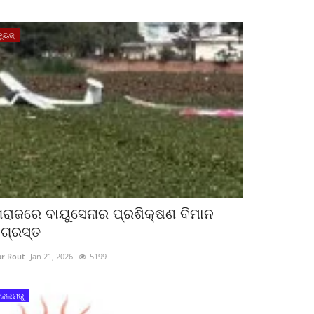
୍ୟୁଜ୍
ରାଜରେ ବାୟୁସେନାର ପ୍ରଶିକ୍ଷଣ ବିମାନ
ାଗ୍ରସ୍ତ
r Rout
Jan 21, 2026
5199
 କଲମରୁ