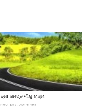
ଦ୍ଧା ସମସ୍ତ ଗାଁକୁ ରାସ୍ତା
r Rout
Jan 21, 2026
4163