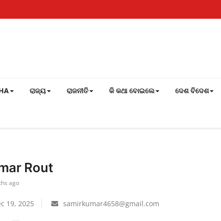
SHA
ରାଜ୍ୟ
ରାଜନୀତି
କି କଥା ବୋଇଲେ
ଦେଶ ବିଦେଶ
mar Rout
ths ago
c 19, 2025
samirkumar4658@gmail.com