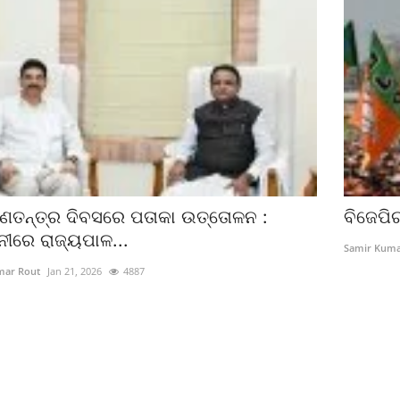
ଣତନ୍ତ୍ର ଦିବସରେ ପତାକା ଉତ୍ତୋଳନ :
ବିଜେପିର
ନୀରେ ରାଜ୍ୟପାଳ...
Samir Kuma
mar Rout
Jan 21, 2026
4887