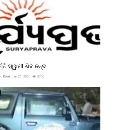
୍ତ୍ତି ସ୍ୱାମୀ ଶିବାନନ୍ଦ
r Rout
Jan 21, 2026
3700