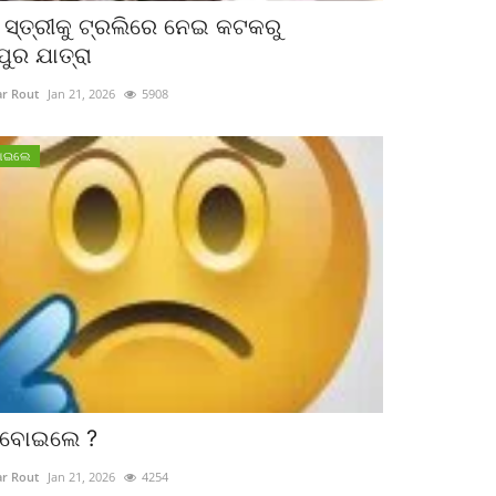
 ସ୍ତ୍ରୀକୁ ଟ୍ରଲିରେ ନେଇ କଟକରୁ
ୁର ଯାତ୍ରା
r Rout
Jan 21, 2026
5908
ବୋଇଲେ
ା ବୋଇଲେ ?
r Rout
Jan 21, 2026
4254