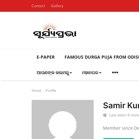
Contact
Gallery
E-PAPER
FAMOUS DURGA PUJA FROM ODI
ଆପଣଙ୍କ କଲମରୁ
ମହାନଗର
Home
Profile
Samir Ku
Last seen: 6 mon
Member since De