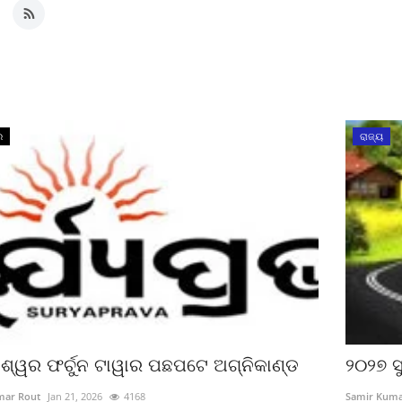
ର
ରାଜ୍ୟ
ଶ୍ୱର ଫର୍ଚୁନ ଟାୱାର ପଛପଟେ ଅଗ୍ନିକାଣ୍ଡ
୨୦୨୭ ସୁ
mar Rout
Jan 21, 2026
4168
Samir Kuma