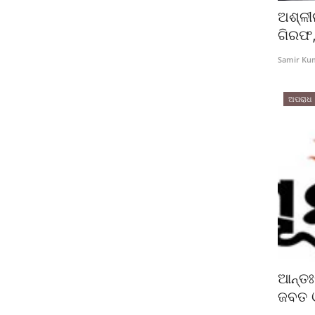
ଅଶ୍ଳୀ
ଗିରଫ,
Samir Ku
ଅପରାଧ
ଆନ୍ତଃ
ଜବତ 