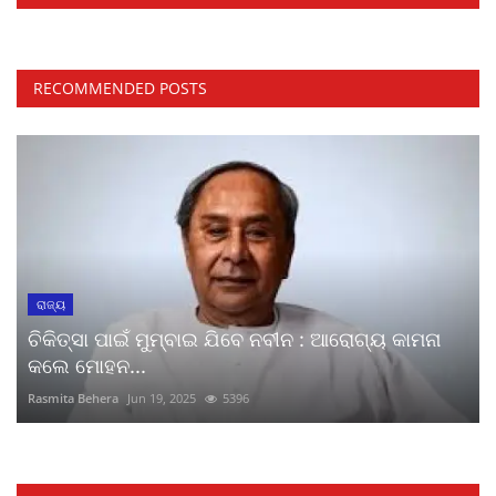
RECOMMENDED POSTS
ରାଜ୍ୟ
ଚିକିତ୍ସା ପାଇଁ ମୁମ୍ବାଇ ଯିବେ ନବୀନ : ଆରୋଗ୍ୟ କାମନା
କଲେ ମୋହନ...
Rasmita Behera
Jun 19, 2025
5396