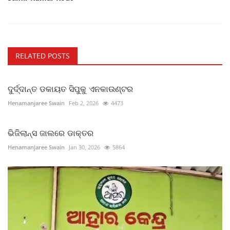
RELATED POSTS
ଦୁର୍ଦ୍ଦାନ୍ତ ଡକାୟତ ସିପୁକୁ ଏନକାଉଣ୍ଟର
Henamanjaree Swain
Feb 2, 2026
4473
ଭିଜିଲାନ୍ସ ଜାଲରେ ଡାକ୍ତର
Henamanjaree Swain
Jan 30, 2026
5864