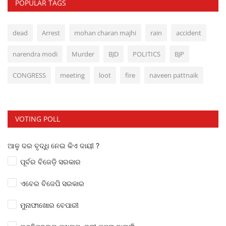
POPULAR TAGS
dead
Arrest
mohan charan majhi
rain
accident
narendra modi
Murder
BJD
POLITICS
BJP
CONGRESS
meeting
loot
fire
naveen pattnaik
VOTING POLL
ଆଳୁ ଦର ବୃଦ୍ଧି ନେଇ କିଏ ଦାୟୀ ?
ପୂର୍ବର ବିଜେଡ଼ି ସରକାର
ଏବେର ବିଜେପି ସରକାର
ମୁନାଫାଖୋର ବେପାରୀ