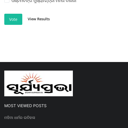
ପଶ୍ଚିମବଙ୍ଗ ମୁଖ୍ୟମନ୍ତ୍ରୀ ମମତା ବାନାର୍ଜୀ
View Results
Vote
MOST VIEWED POSTS
ମହିମା ଧର୍ମର ଇତିହାସ