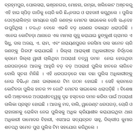
ବ୍ରହ୍ମପୁର, ପୋଲସରା, ଭଞ୍ଜନଗର, ମୋହନା, ରମ୍ଭା, ଖଲିକୋଟ ଅଞ୍ଚଳରୁ
ଏହି ହାଇ ସ୍ପିଡ଼ ଗାଡିକୁ ଚୋରି କରି ଛିନ୍ନତାଇ ଓ ରାହଜନୀ କରୁଥିଲେ । ପୁଲିସ
ଦେଶ ବିଦେଶ
ପେଟ୍ରୋଲିଙ୍ଗ ସମୟରେ ଚାରି ଜଣଙ୍କ ମୋଟର ସାଇକେଲ ଦେଖି ସନ୍ଦେହ
ଉପୁଜିଥିଲା । ତଦନ୍ତ ବେଳେ ଏଭଳି ବଡ଼ ଧରଣର ଡକାୟତ ଧରାପଡିଛି ।
ପ୍ରଶାସନ ଖବର
ଏନେଇ କୋଟିନଡ଼ା ଥାନାରେ ଏକ ମାମଲା ରୁଜୁ କରାଯାଇ ଢୁଙ୍କୁଣୀ ଗ୍ରାମର ଏ
ସିଧୁ, ଦାସ ଅଜୟ, ଏ. ରାମ, ଏବଂ ନାରାୟଣପୁରର ନରସିମା ଦାସ ସମେତ ଚାରି
ଜିଲ୍ଲା
ଜଣଙ୍କୁ ଗିରଫ କରାଯାଇଛି । ଜିଲ୍ଲା ଆରାକ୍ଷୀ ଅଧିକାରୀଙ୍କ ନିର୍ଦ୍ଦେଶ
କ୍ରମେ ଜିଲ୍ଲା ୱାରୀ ଚାଲିଥିବା ଅପରାଧୀ ତତ୍ୱ ଦମନ ନେଇ ହେଉଥିବା
ଆପଣଙ୍କ କଲମରୁ
ଧରପଗଡ଼ରେ ଆଗକୁ ଆହୁରି ବଡ଼ ବଡ଼ ଅପରାଧୀ ପୁଲିସ ହାତରେ ଲାଗିବେ
ବୋଲି ସୂଚନା ମିଳିଛି । ଏହି ଧରପଗଡ଼ରେ ବଛା ବଛା ପୁଲିସ ଅଧିକାରୀଙ୍କୁ
ମହାନଗର
ନେଇ ବିଭିନ୍ନ ଥାନା ଇଲାକାରେ ଟିମ ଗଠନ ହୋଇଛି । ସେହି କ୍ରମରେ
କୋଟିନଡା ପୁଲିସ ହାତର ୨୨ ଗୋଟି ମୋଟର ସାଇକେଲ ଧରାପଡ଼ିଛି । ବିଶେଷ
ଅପରାଧ
କରି ଅଞ୍ଚଳରେ ଅପରାଧୀତତ୍ୱକୁ ଦୃଢ ହସ୍ତରେ ଦମନ କରିବା ପାଇଁ ଅପରାଧୀ
ତାଲିକା ପ୍ରସୂତ ହୋଇଛି । ଆଗକୁ ମଦ, ବାଲି, ୱାରେଣ୍ଟ ଧରପଗଡ଼, ଚୋରି ଓ
ଖେଳ ଖବର
ରାହାଜାନକୁ ରୋକିବା ନେଇ ପୁଲିସକୁ ଅଧିକ କ୍ରିୟାଶୀଳ କରାଯାଇଥିବା ଥାନା
ଅଧିକାରୀ ଦାମୋଦର ବିହାରୀ, ଏସଆଇ ସତ୍ୟବ୍ରତ ସାହୁ, ଦିଲ୍ଲୀପ କୁମାର
ବିଶେଷ
ଶତପଥି ସମେତ ପୁରା ପୁଲିସ ଟିମ ସହଯୋଗ କରିଥିଲେ ।