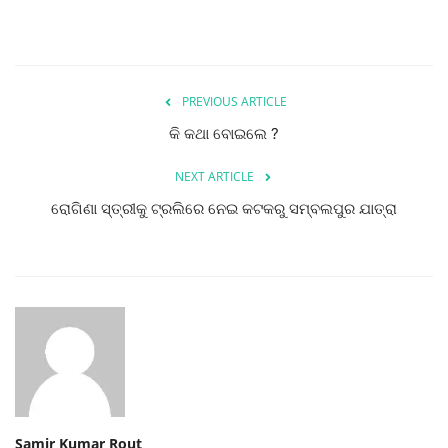
PREVIOUS ARTICLE
କି କଥା ବୋଇଲେ ?
NEXT ARTICLE
ରୋଗିଣା ସ୍ତ୍ରୀକୁ ଟ୍ରଲିରେ ନେଇ କଟକରୁ ସମ୍ବଲପୁର ଯାତ୍ରା
Samir Kumar Rout