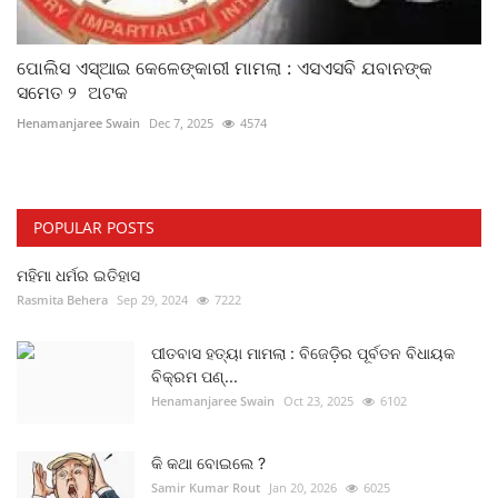
ପୋଲିସ ଏସ୍‌ଆଇ କେଳେଙ୍କାରୀ ମାମଲା : ଏସଏସବି ଯବାନଙ୍କ
ସମେତ ୨ ଅଟକ
Henamanjaree Swain
Dec 7, 2025
4574
POPULAR POSTS
ମହିମା ଧର୍ମର ଇତିହାସ
Rasmita Behera
Sep 29, 2024
7222
ପୀତବାସ ହତ୍ୟା ମାମଲା : ବିଜେଡ଼ିର ପୂର୍ବତନ ବିଧାୟକ
ବିକ୍ରମ ପଣ୍...
Henamanjaree Swain
Oct 23, 2025
6102
କି କଥା ବୋଇଲେ ?
Samir Kumar Rout
Jan 20, 2026
6025