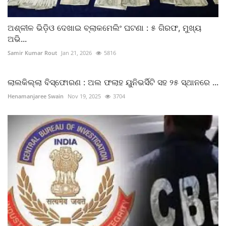
ଅଶ୍ଳୀଳ ଭିଡ଼ିଓ ଦେଖାଇ ବ୍ଲାକମେଲିଂ ଘଟଣା : ୫ ଗିରଫ, ମୁଖ୍ୟ
ଅଭି...
Samir Kumar Rout
Jan 21, 2026
5816
ଲାଲକିଲ୍ଲା ବିସ୍ଫୋରଣ : ଅଲ ଫଲାହ ୟୁନିଭର୍ସିଟି ସହ ୨୫ ସ୍ଥାନରେ ...
Henamanjaree Swain
Nov 19, 2025
3704