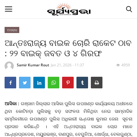
ଅପରାଧ
ଆନ୍ତଃରାଜ୍ୟ ବାଇକ ଚୋରି ରାକେଟ ଠାବ
Contact
: ୨୨ ବାଇକ୍‌ ଜବତ ଓ ୪ ଗିରଫ
Gallery
Samir Kumar Rout
Jan 21, 2026 - 11:37
4959
E-paper
Famous Durga Puja From Odisha
ରାଜ୍ୟ
ଆସିକା :
ଗଞ୍ଜାମ ଜିଲ୍ଲାର ଆସିକା ପୁଲିସ ଉପଖଣ୍ଡ କାର୍ଯ୍ୟାଳୟ ଅଧୀନରେ
ଥିବା କୋଟିନଡ଼ା ପୁଲିସକୁ ବଡ଼ ସଫଳତା ମିଳିଥିବା ନେଇ ସାମ୍ବାଦିକ
ସମ୍ମିଳନୀରେ ଉପଖଣ୍ଡ ପୁଲିସ ଅଧିକାରୀ ସନ୍ତୋଷ କୁମାର ଜେନା ସୂଚନା
ରାଜନୀତି
ପ୍ରଦାନ କରିଛନ୍ତି । ଏହି ଅନ୍ତଃରାଜ୍ୟ ବାଇକ ଚୋର ମାନେ
ଆନ୍ଧ୍ରପ୍ରଦେଶ, ମୟୁରଭଞ୍ଜ, ବାଣପୁର, ବେଗୁନିଆ, ଖୋର୍ଦ୍ଧା, ବେଲଗୁଣ୍ଠା,
କି କଥା ବୋଇଲେ