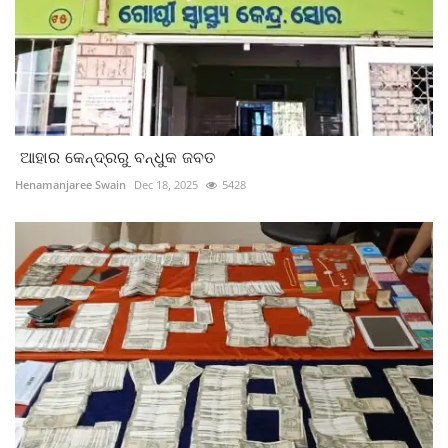
ଆହାର କେନ୍ଦ୍ରରୁ ବନ୍ଧୁକ ଜବତ
Henamanjaree Swain
Dec 18, 2025
5428