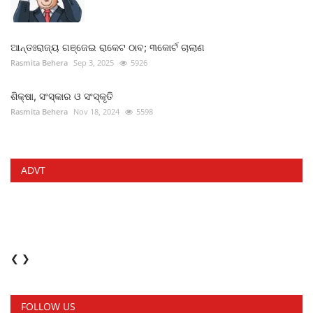
ଆନ୍ତଃରାଜ୍ୟ ଗଞ୍ଜେଇ ରାକେଟ ଠାବ; ୩କୋର୍ଟ ଚାଲାଣ
Rasmita Behera
Sep 3, 2025
5926
ଶିକ୍ଷା, ସଂସ୍କାର ଓ ସଂସ୍କୃତି
Rasmita Behera
Nov 18, 2024
5598
ADVT
❮
❯
FOLLOW US