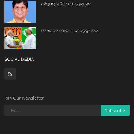
ଘସିପୁରାରୁ ଲଢ଼ିବେ ସୌମ୍ୟରଞ୍ଜନ
୫ଟି ଏକଜିଟ ପୋଲରେ ବିଜେଡ଼ିକୁ ଝଟକା
SOCIAL MEDIA
Join Our Newsletter
Subscribe