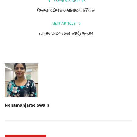
PREVIOUS ARTICLE
ଜିଲ୍ଲା ପରିଷଦର ସାଧାରଣ ବୈଠକ
NEXT ARTICLE
ଆଇନ ସଚେତନତା କାର୍ଯ୍ୟକ୍ରମ
Henamanjaree Swain