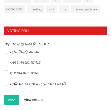
CONGRESS
meeting
loot
fire
naveen pattnaik
VOTING POLL
ଆଳୁ ଦର ବୃଦ୍ଧି ନେଇ କିଏ ଦାୟୀ ?
ପୂର୍ବର ବିଜେଡ଼ି ସରକାର
ଏବେର ବିଜେପି ସରକାର
ମୁନାଫାଖୋର ବେପାରୀ
ପଶ୍ଚିମବଙ୍ଗ ମୁଖ୍ୟମନ୍ତ୍ରୀ ମମତା ବାନାର୍ଜୀ
View Results
Vote