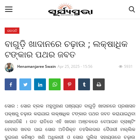
ଗଜପତି
ବାଗୁଡ଼ି ଖାଦାନରେ ଚଢ଼ାଉ ; ଲକ୍ଷାଧିକ
Contact
ଟଙ୍କାର ପଥର ଜବତ
Gallery
Henamanjaree Swain
Apr 25, 2025 - 15:56
5931
E-paper
Famous Durga Puja From Odisha
ରାଜ୍ୟ
ସୋର : ସୋର ବ୍ଲକ ମହୁମୁହାଣ ପଞ୍ଚାୟତ ବାଗୁଡ଼ି ଖାଦାନରେ ପ୍ରଶାସନ
ପକ୍ଷରୁ ଚଢ଼ାଉ କରାଯାଇ ଲକ୍ଷାଧିକ ଟଙ୍କାର ପଥର ଜବତ କରାଯାଇଥିବା
ଜଣାପଡିଛି । ଗତ ରାତିରେ ଏହି ଖାଦାନ ଅଞ୍ଚଳରେ ବେଆଇନ ବ୍ଲାଷ୍ଟିଂ
ରାଜନୀତି
ହେବାର ଖବର ପାଇ ସୋର ଅତିରିକ୍ତ ତହସିଲଦାର ଦୈତାରୀ ମଲ୍ଲିକ
ଦୁଇଜଣ କନିଷ୍ଠ ଖଣି ଅଧିକାରୀ ଓ ସୋର ପୁଲିସ ସହାୟତାରେ ଚଢ଼ାଉ
କି କଥା ବୋଇଲେ