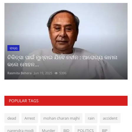
ରାଜ୍ୟ
ଚିକିତ୍ସା ପାଇଁ ମୁମ୍ବାଇ ଯିବେ ନବୀନ : ଆରୋଗ୍ୟ କାମନା
କଲେ ମୋହନ...
Rasmita Behera
Jun 19, 2025
5396
POPULAR TAGS
dead
Arrest
mohan charan majhi
rain
accident
narendra modi
Murder
BJD
POLITICS
BJP