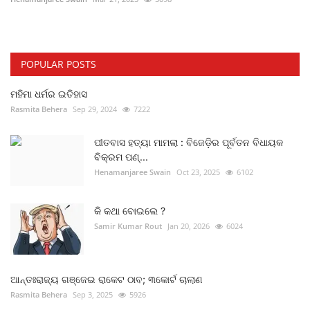
POPULAR POSTS
ମହିମା ଧର୍ମର ଇତିହାସ
Rasmita Behera
Sep 29, 2024
7222
ପୀତବାସ ହତ୍ୟା ମାମଲା : ବିଜେଡ଼ିର ପୂର୍ବତନ ବିଧାୟକ
ବିକ୍ରମ ପଣ୍...
Henamanjaree Swain
Oct 23, 2025
6102
କି କଥା ବୋଇଲେ ?
Samir Kumar Rout
Jan 20, 2026
6024
ଆନ୍ତଃରାଜ୍ୟ ଗଞ୍ଜେଇ ରାକେଟ ଠାବ; ୩କୋର୍ଟ ଚାଲାଣ
Rasmita Behera
Sep 3, 2025
5926