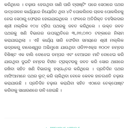
କରିଥିଲେ । ଚଢ଼ାଉ ହେଉଥିବା ଜାଣି ପାରି ବ୍ଲାଷ୍ଟିଂ ପରେ ସେଠାରେ ପଥର
ଉତ୍ତୋଳନ କାର୍ଯ୍ୟରେ ନିୟୋଜିତ ଥିବା ୪ଟି ପୋକଲିନର ଚାଳକ ପୋକଲିନକୁ
ଦେଶ ବିଦେଶ
ନେଇ ସେଠାରୁ ଫେରାର ହୋଇଯାଇଥିଲେ । ଫଳରେ ଅତିରିକ୍ତ ତହସିଲଦାର
ଶ୍ରୀ ମଲ୍ଲିକ ୧୦୪ ଟ୍ରିପ ପଥରକୁ ଜବତ କରିଥିଲେ । ଉକ୍ତ ଜବତ
ପ୍ରଶାସନ ଖବର
ପଥରକୁ ଖଣି ବିଭାଗର ଉପସ୍ଥିତିରେ ୩,୬୭,୦୭୦ ଟଙ୍କାରେ ନିଲାମ
କରାଯାଇଥିଲା । ଏହି କାର୍ଯ୍ୟ ସାରି ଫେରିବା ସମୟରେ ଶ୍ରୀ ମଲ୍ଲିକ
ଜିଲ୍ଲା
ଭଦ୍ରକରୁ ବାଲେଶ୍ୱର ଅଭିମୁଖେ ଯାଉଥିବା ଓଡି୨୨ଏକ୍ସ ୭୦୦୧ ନମ୍ବର
ବିଶିଷ୍ଟ ଏକ ବାଲି ବୋଝେଇ ଡମ୍ପର ଏବଂ ବେଆଇନ ମାଟି ବୋଝେଇ କରି
ଆପଣଙ୍କ କଲମରୁ
ଯାଉଥିବା ଦୁଇଟି ନମ୍ବର ବିହୀନ ଟ୍ରାକ୍ଟରକୁ ଜବତ କରି ସୋର ଥାନାରେ
ରଖିବା ସହିତ ଖଣି ବିଭାଗକୁ ହସ୍ତାନ୍ତର କରିଥିଲେ । ପ୍ରତିଦିନ ପଥର
ମହାନଗର
ମାଫିଆମାନେ ପଥର ଲୁଟ୍‌ କରି ଚାଲିଥିବା ବେଳେ କେବଳ ହାତଗଣତି ଚଢ଼ାଉ
କରାଯାଉଛି । ପ୍ରତିଦିନ ଚଢ଼ାଉ କରାଯିବା ସହିତ ଏଠାରେ ଚେକ୍‌ପୋଷ୍ଟ
ଅପରାଧ
କରିବାକୁ ସାଧାରଣରେ ଦାବି ହୋଇଛି ।
ଖେଳ ଖବର
ବିଶେଷ