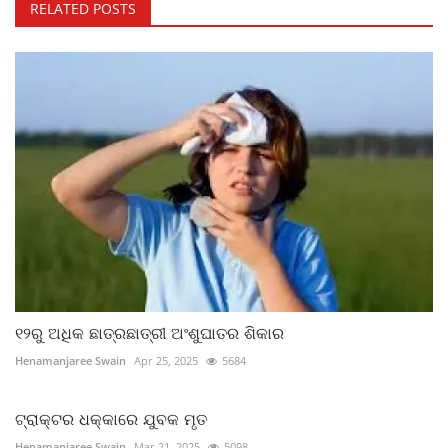
RELATED POSTS
୧୨ରୁ ଅଧିକ ଛାତ୍ରଛାତ୍ରୀ ଅଂଶୁଘାତର ଶିକାର
Henamanjaree Swain
Apr 25, 2025
5684
ଟ୍ରାକ୍ଟର ଧକ୍କାରେ ଯୁବକ ମୃତ
Henamanjaree Swain
Mar 21, 2025
5098