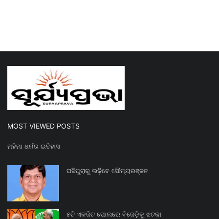
MOST VIEWED POSTS
ମହିମା ଧର୍ମର ଇତିହାସ
ଘସିପୁରାରୁ ଲଢ଼ିବେ ସୌମ୍ୟରଞ୍ଜନ
୫ଟି ଏକଜିଟ ପୋଲରେ ବିଜେଡ଼ିକୁ ଝଟକା