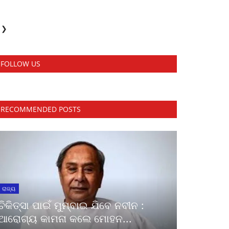
❯
FOLLOW US
RECOMMENDED POSTS
ରାଜ୍ୟ
ଚିକିତ୍ସା ପାଇଁ ମୁମ୍ବାଇ ଯିବେ ନବୀନ :
ଆରୋଗ୍ୟ କାମନା କଲେ ମୋହନ...