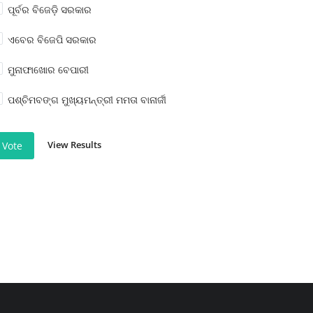
ପୂର୍ବର ବିଜେଡ଼ି ସରକାର
ଏବେର ବିଜେପି ସରକାର
ମୁନାଫାଖୋର ବେପାରୀ
ପଶ୍ଚିମବଙ୍ଗ ମୁଖ୍ୟମନ୍ତ୍ରୀ ମମତା ବାନାର୍ଜୀ
View Results
Vote