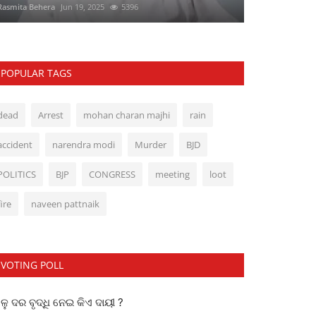
Rasmita Behera
Jun 19, 2025
5396
POPULAR TAGS
dead
Arrest
mohan charan majhi
rain
accident
narendra modi
Murder
BJD
POLITICS
BJP
CONGRESS
meeting
loot
fire
naveen pattnaik
VOTING POLL
ୁ ଦର ବୃଦ୍ଧି ନେଇ କିଏ ଦାୟୀ ?