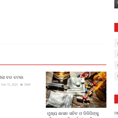
ଗିଲା ବଡ ଝଟକା
Feb 15, 2025
5849
ଆଳ
ମୁଖ୍ୟ ଶାସନ ସଚିବ ଓ ଡିଜିପିଙ୍କୁ