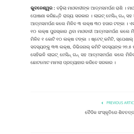
ଭୁବନେଶ୍ୱର :
ବଢ଼ିଲା ମାଓବାଦୀଙ୍କ ଆତ୍ମସମର୍ପଣ ରାଶି । ମାଓ
ଘୋଷଣା କରିଛନ୍ତି ରାଜ୍ୟ ସରକାର
। ଲାଇଟ୍‌ ମେସିନ୍‌ ଗନ୍
ଆତ୍ମସମର୍ପଣ କଲେ ମିଳିବ ୩ ଲକ୍ଷ ୩୦ ହଜାର ଟଙ୍କା ।
ଏ
୧୦ ଲକ୍ଷ ପୁରସ୍କାର ଥିବା ମାଓବାଦୀ ଆତ୍ମସମର୍ପଣ କଲେ ମି
ମିଳିବ ୧ କୋଟି ୧୦ ଲକ୍ଷ ଟଙ୍କା । ଷ୍ଟେଟ୍‌ କମିଟି, ସ୍ପେଶାଲ୍‌
ସଦସ୍ୟଙ୍କୁ ୩୩ ଲକ୍ଷ, ଡିଭିଜନାଲ୍‌ କମିଟି ସଦସ୍ୟଙ୍କ ୨୭.୫ ଲ
ସେହିଭଳି ଲାଇଟ୍‌ ମେସିନ୍‌ ଗନ୍‌ ସହ ଆତ୍ମସମର୍ପଣ କଲେ ମିଳ
ଛୋଟମୋଟ ମାମଲା ପ୍ରତ୍ୟାହାର କରିବେ ସରକାର ।
PREVIOUS ARTIC
ବୈଦିକ ସଂସ୍କୃତିରେ ଶିବତତ୍ତ