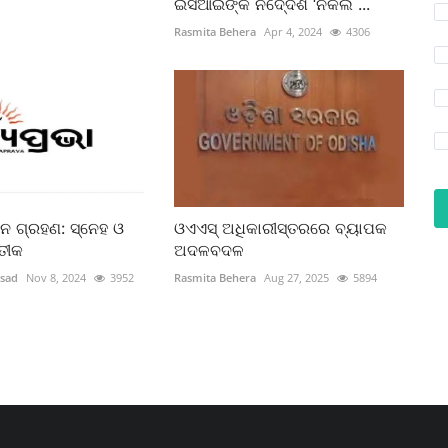
ଇସିଆଇଙ୍କ ନିଦେ୍ର୍ଦଶ ‘ନକଲି ...
Rasmita Behera
Apr 4, 2024
4306
ନ ଗ୍ରହଣ: ସ୍ନେହ ଓ
ଓଏଏସ୍‌ ଅଧିକାରୀସ୍ତରରେ ବ୍ୟାପକ
ତୀକ
ଅଦଳବଦଳ
sad
Nov 8, 2024
3952
Rasmita Behera
Aug 27, 2025
5894