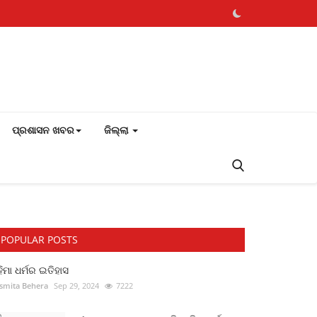
ପ୍ରଶାସନ ଖବର
ଜିଲ୍ଲା
POPULAR POSTS
ିମା ଧର୍ମର ଇତିହାସ
smita Behera
Sep 29, 2024
7222