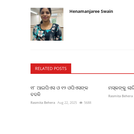
Henamanjaree Swain
RELATED POSTS
୧୮ ଆଇପିଏସ ଓ ୧୨ ଓପିଏସଙ୍କ
ମସ୍କଙ୍କୁ ଲା
ବଦଳି
Rasmita Behera
Rasmita Behera
Aug 22, 2025
5688