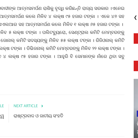
ବାଦୀଙ୍କ ଆତ୍ମସମର୍ପଣ ରାଶିକୁ ବୃଦ୍ଧି କରିଛନ୍ତି ରାଜ୍ୟ ସରକାର ।
ଏନେଇ
‌ ସହ ଆତ୍ମସମର୍ପଣ କଲେ ମିଳିବ ୪ ଲକ୍ଷ ୯୫ ହଜାର ଟଙ୍କା । ଏକେ ୪୭ ସହ
❮
ସଏଲଆର
ସହ ଆତ୍ମସମର୍ପଣ କଲେ ମିଳିବ ୧ ଲକ୍ଷ ୬୫ ହଜାର ଟଙ୍କା । ​​​​​​​
ଳିବ ୫ ଲକ୍ଷ ଟଙ୍କା । ପଲିଟବ୍ୟୁରୋ, ସେଣ୍ଟ୍ରାଲ କମିଟି ମେମ୍ବରଙ୍କୁ
 ଜୋନାଲ୍‌ କମିଟି ସଦସ୍ୟଙ୍କୁ ମିଳିବ ୫୫ ଲକ୍ଷ ଟଙ୍କା । ରିଜିଓନାଲ୍‌ କମିଟି
କ୍ଷ ଟଙ୍କା । ଡିଭିଜନାଲ୍‌ କମିଟି ମେମ୍ବରଙ୍କୁ ମିଳିବ ୨୨ ଲକ୍ଷ ଟଙ୍କା ।
ିବ ୪ ଲକ୍ଷ ୯୫ ହଜାର ଟଙ୍କା । ଆହୁରି ବି ସେମାନଙ୍କ ନାଁରେ ଥିବା ସବୁ
LE
NEXT ARTICLE
୍ୱ
ରାଷ୍ଟ୍ରବାଦ ଓ ଜାତୀୟ ସଂହତିି