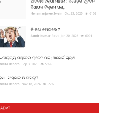
ପୀତବାସ ହତ୍ୟା ମାମଲା : ବିଜେଡ଼ିର ପୂର୍ବତନ
ବିଧାୟକ ବିକ୍ରମ ପଣ୍...
Henamanjaree Swain
Oct 23, 2025
6102
କି କଥା ବୋଇଲେ ?
Samir Kumar Rout
Jan 20, 2026
6024
୍ତଃରାଜ୍ୟ ଗଞ୍ଜେଇ ରାକେଟ ଠାବ; ୩କୋର୍ଟ ଚାଲାଣ
smita Behera
Sep 3, 2025
5926
କ୍ଷା, ସଂସ୍କାର ଓ ସଂସ୍କୃତି
smita Behera
Nov 18, 2024
5597
ADVT