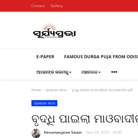
Contact
Gallery
E-PAPER
FAMOUS DURGA PUJA FROM ODI
ଆପଣଙ୍କ କଲମରୁ
ମହାନଗର
Home
ପ୍ରଶାସନ ଖବର
ବୃଦ୍ଧି ପାଇଲା ମାଓବାଦୀଙ୍କ ଆତ୍ମସମର୍ପଣ ରାଶି
ପ୍ରଶାସନ ଖବର
ବୃଦ୍ଧି ପାଇଲା ମାଓବାଦ
Henamanjaree Swain
Nov 28, 2025 - 14:30