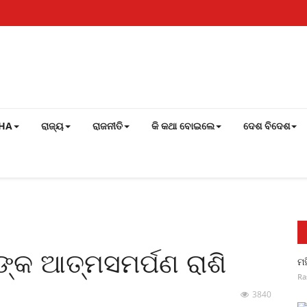
SHA
ରାଜ୍ୟ
ରାଜନୀତି
କି କଥା ବୋଇଲେ
ଦେଶ ବିଦେଶ
ୀଙ୍କ ଆତ୍ମସମର୍ପଣ ରାଶି
ମହ
Ra
3840