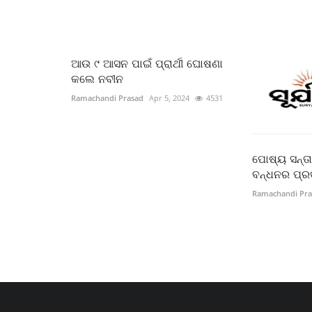
ଆଉ ୯ ଆସନ ପାଇଁ ପ୍ରାର୍ଥୀ ଘୋଷଣା
କଲେ ନବୀନ
Ramachandi Prasad
Apr 5, 2024
4531
ପୋଷ୍ୟ ସନ୍ତା
ବନ୍ଧନର ପ୍ର
Ramachandi Pra