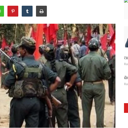
ଆନ
Ra
ଶି
Ra