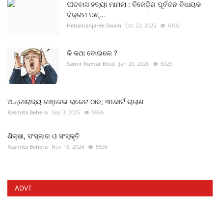
ପୀତବାସ ହତ୍ୟା ମାମଲା : ବିଜେଡ଼ିର ପୂର୍ବତନ ବିଧାୟକ
ବିକ୍ରମ ପଣ୍...
Henamanjaree Swain
Oct 23, 2025
6102
କି କଥା ବୋଇଲେ ?
Samir Kumar Rout
Jan 20, 2026
6025
ଆନ୍ତଃରାଜ୍ୟ ଗଞ୍ଜେଇ ରାକେଟ ଠାବ; ୩କୋର୍ଟ ଚାଲାଣ
Rasmita Behera
Sep 3, 2025
5926
ଶିକ୍ଷା, ସଂସ୍କାର ଓ ସଂସ୍କୃତି
Rasmita Behera
Nov 18, 2024
5598
ADVT