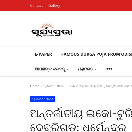
Contact
Gallery
E-PAPER
FAMOUS DURGA PUJA FROM ODI
ଆପଣଙ୍କ କଲମରୁ
ମହାନଗର
Home
ପ୍ରଶାସନ ଖବର
ଅନ୍ତର୍ଜାତୀୟ ଇକୋ-ଟୁରିଜିମ ; ଡେଷ୍ଟିନେସନ ହେବ ଦ
ପ୍ରଶାସନ ଖବର
ଅନ୍ତର୍ଜାତୀୟ ଇକୋ-ଟୁର
ଦେବ୍ରିଗଡ: ଧର୍ମେନ୍ଦ୍ର