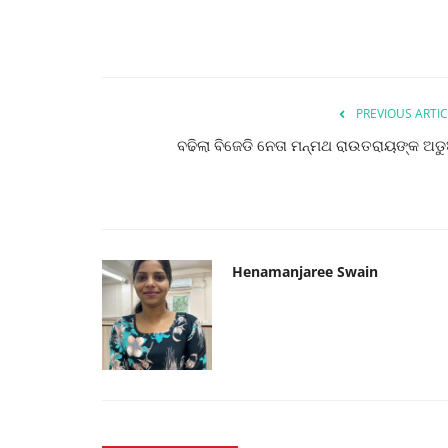
PREVIOUS ARTIC
ବଢିଲା ବିଜେଡି ନେତା ମନ୍ମଥ ରାଉତରାୟଙ୍କ ଅଡ
Henamanjaree Swain