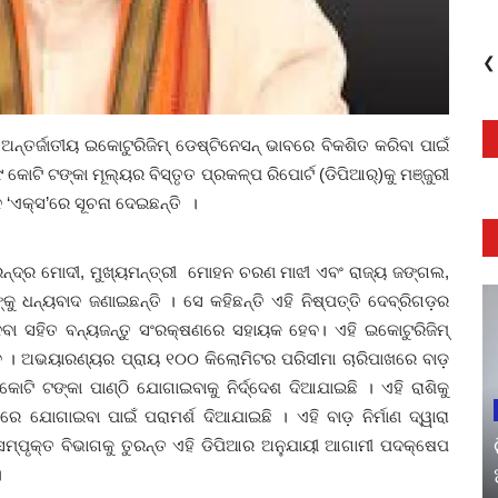
❮
୍ତର୍ଜାତୀୟ ଇକୋଟୁରିଜିମ୍‌ ଡେଷ୍ଟିନେସନ୍‌ ଭାବରେ ବିକଶିତ କରିବା ପାଇଁ
ଟି ଟଙ୍କା ମୂଲ୍ୟର ବିସ୍ତୃତ ପ୍ରକଳ୍ପ ରିପୋର୍ଟ (ଡିପିଆର୍‌)କୁ ମଞ୍ଜୁରୀ
ାନ ‘ଏକ୍ସ’ରେ ସୂଚନା ଦେଇଛନ୍ତି ।
ନ୍ଦ୍ର ମୋଦୀ, ମୁଖ୍ୟମନ୍ତ୍ରୀ ମୋହନ ଚରଣ ମାଝୀ ଏବଂ ରାଜ୍ୟ ଜଙ୍ଗଲ,
ୁ ଧନ୍ୟବାଦ ଜଣାଇଛନ୍ତି । ସେ କହିଛନ୍ତି ଏହି ନିଷ୍ପତ୍ତି ଦେବ୍ରିଗଡ଼ର
ଦେବା ସହିତ ବନ୍ୟଜନ୍ତୁ ସଂରକ୍ଷଣରେ ସହାୟକ ହେବ। ଏହି ଇକୋଟୁରିଜିମ୍‌
ଦେବ । ଅଭୟାରଣ୍ୟର ପ୍ରାୟ ୧୦୦ କିଲୋମିଟର ପରିସୀମା ଚାରିପାଖରେ ବାଡ଼
କୋଟି ଟଙ୍କା ପାଣ୍ଠି ଯୋଗାଇବାକୁ ନିର୍ଦ୍ଦେଶ ଦିଆଯାଇଛି । ଏହି ରାଶିକୁ
ରେ ଯୋଗାଇବା ପାଇଁ ପରାମର୍ଶ ଦିଆଯାଇଛି । ଏହି ବାଡ଼ ନିର୍ମାଣ ଦ୍ୱାରା
 ସମ୍ପୃକ୍ତ ବିଭାଗକୁ ତୁରନ୍ତ ଏହି ଡିପିଆର ଅନୁଯାୟୀ ଆଗାମୀ ପଦକ୍ଷେପ
।