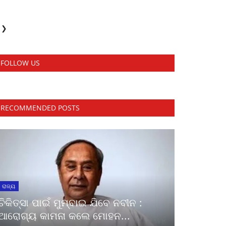
❯
FOLLOW US
RECOMMENDED POSTS
ରାଜ୍ୟ
ଚିକିତ୍ସା ପାଇଁ ମୁମ୍ବାଇ ଯିବେ ନବୀନ :
ଆରୋଗ୍ୟ କାମନା କଲେ ମୋହନ...