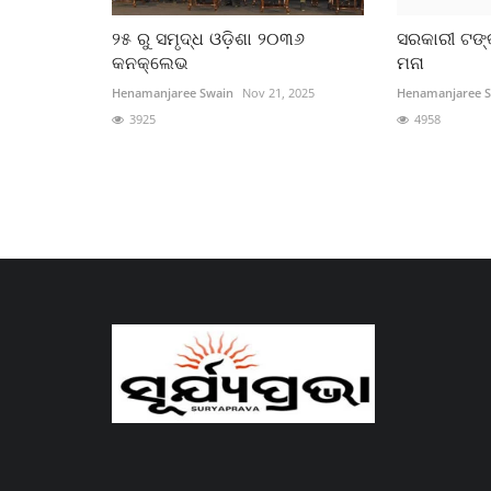
୨୫ ରୁ ସମୃଦ୍ଧ ଓଡ଼ିଶା ୨୦୩୬
ସରକାରୀ ଟଙ୍
କନକ୍ଲେଭ
ମନା
Henamanjaree Swain
Nov 21, 2025
Henamanjaree 
3925
4958