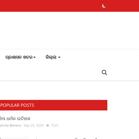
ପ୍ରଶାସନ ଖବର
ଜିଲ୍ଲା
POPULAR POSTS
ିମା ଧର୍ମର ଇତିହାସ
smita Behera
Sep 29, 2024
7222