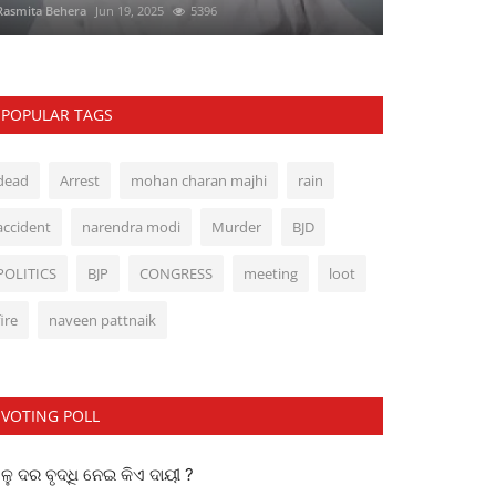
Rasmita Behera
Jun 19, 2025
5396
POPULAR TAGS
dead
Arrest
mohan charan majhi
rain
accident
narendra modi
Murder
BJD
POLITICS
BJP
CONGRESS
meeting
loot
fire
naveen pattnaik
VOTING POLL
ୁ ଦର ବୃଦ୍ଧି ନେଇ କିଏ ଦାୟୀ ?