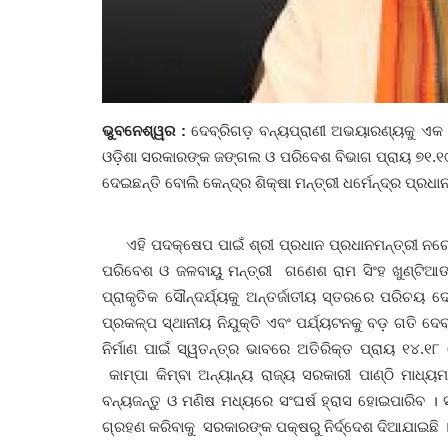
ଭୁବନେଶ୍ୱର :
ଦେବ୍ରିଗଡ଼ ବନ୍ୟପ୍ରାଣୀ ଅଭୟାରଣ୍ୟକୁ ଏକ ଅନ
ଓଡ଼ିଶା ସରକାରଙ୍କ ଜଙ୍ଗଲ ଓ ପରିବେଶ ବିଭାଗ ପ୍ରାୟ ୭୧.୧୯ କୋ
ଦେଇଛନ୍ତି ବୋଲି କେନ୍ଦ୍ର ଶିକ୍ଷା ମନ୍ତ୍ରୀ ଧର୍ମେନ୍ଦ୍ର ପ୍ରଧ
ଏହି ପଦକ୍ଷେପ ପାଇଁ ଶ୍ରୀ ପ୍ରଧାନ ପ୍ରଧାନମନ୍ତ୍ରୀ ନରେ
ପରିବେଶ ଓ ଜଳବାୟୁ ମନ୍ତ୍ରୀ ଗଣେଶ ରାମ ସିଂହ ଖୁଣ୍ଟିଆଙ୍କ
ପ୍ରାକୃତିକ ସୌନ୍ଦର୍ଯ୍ୟକୁ ଅନ୍ତର୍ଜାତୀୟ ସ୍ତରରେ ପରିଚୟ 
ପ୍ରକଳ୍ପ ସ୍ଥାନୀୟ ନିଯୁକ୍ତି ଏବଂ ପର୍ଯ୍ୟଟନକୁ ବଡ଼ ଗତି 
ନିର୍ମାଣ ପାଇଁ ସ୍ୱତନ୍ତ୍ର ଭାବରେ ଅତିରିକ୍ତ ପ୍ରାୟ ୧୪.୧୮ 
କାମ୍ପା କିମ୍ବା ଅନ୍ୟାନ୍ୟ ରାଜ୍ୟ ସରକାରୀ ପାଣ୍ଠି ମାଧ୍ୟମ
ବନ୍ୟଜନ୍ତୁ ଓ ମଣିଷ ମଧ୍ୟରେ ସଂଘର୍ଷ ହ୍ରାସ ହୋଇପାରିବ ।
ଗ୍ରହଣ କରିବାକୁ ସରକାରଙ୍କ ପକ୍ଷରୁ ନିର୍ଦ୍ଦେଶ ଦିଆଯାଇଛି 