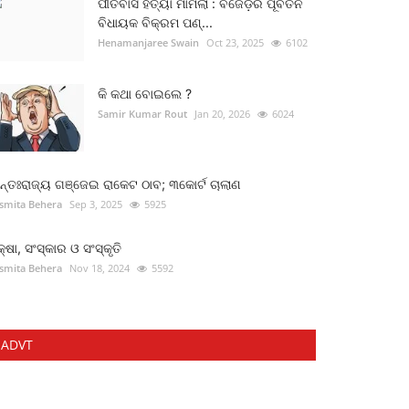
ପୀତବାସ ହତ୍ୟା ମାମଲା : ବିଜେଡ଼ିର ପୂର୍ବତନ
ବିଧାୟକ ବିକ୍ରମ ପଣ୍...
Henamanjaree Swain
Oct 23, 2025
6102
କି କଥା ବୋଇଲେ ?
Samir Kumar Rout
Jan 20, 2026
6024
୍ତଃରାଜ୍ୟ ଗଞ୍ଜେଇ ରାକେଟ ଠାବ; ୩କୋର୍ଟ ଚାଲାଣ
smita Behera
Sep 3, 2025
5925
କ୍ଷା, ସଂସ୍କାର ଓ ସଂସ୍କୃତି
smita Behera
Nov 18, 2024
5592
ADVT