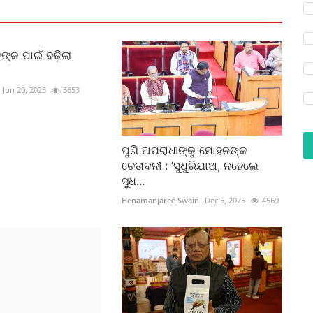
ଙ୍କ ପାଇଁ ବଢ଼ିଲା
Jun 20, 2025
5653
ପୁଣି ଅପରାଧୀଙ୍କୁ ମୋହନଙ୍କ
ଚେତାବନୀ : ‘ସୁଧୁରିଯାଅ, ନହେଲେ
ସୁଧ...
Henamanjaree Swain
Dec 5, 2025
4569