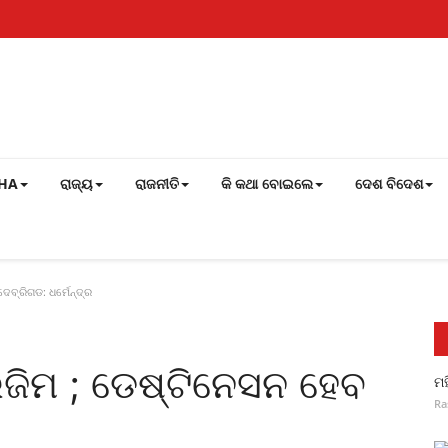
SHA
ରାଜ୍ୟ
ରାଜନୀତି
କି କଥା ବୋଇଲେ
ଦେଶ ବିଦେଶ
େବ୍ରିଗଡ: ଧର୍ମେନ୍ଦ୍ର
ିଜିମ ; ଡେଷ୍ଟିନେସନ ହେବ
ମହ
Ra