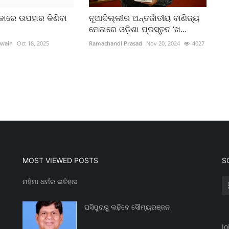
କାରେ ଉପହାର କିଣିବା
ନୂଆଦିଲ୍ଲୀର ଅନ୍ତର୍ଜାତୀୟ ବାଣିଜ୍ୟ
ମେଳାରେ ଓଡ଼ିଶା ପ୍ରସ୍ତୁତ ‘ଖ...
Swain
Oct 18, 2025
Ramachandi Prasad
Nov 20, 2024
4027
MOST VIEWED POSTS
S
ମହିମା ଧର୍ମର ଇତିହାସ
ଘସିପୁରାରୁ ଲଢ଼ିବେ ସୌମ୍ୟରଞ୍ଜନ
Jo