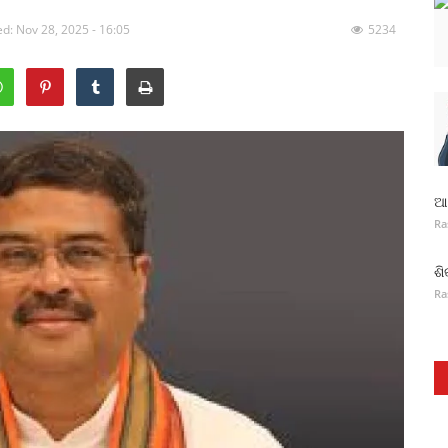
d: Nov 28, 2025 - 16:05
5234
ଆନ
Ra
ଶି
Ra