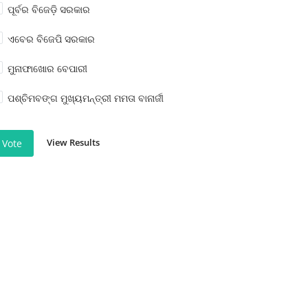
ପୂର୍ବର ବିଜେଡ଼ି ସରକାର
ଏବେର ବିଜେପି ସରକାର
ମୁନାଫାଖୋର ବେପାରୀ
ପଶ୍ଚିମବଙ୍ଗ ମୁଖ୍ୟମନ୍ତ୍ରୀ ମମତା ବାନାର୍ଜୀ
View Results
Vote