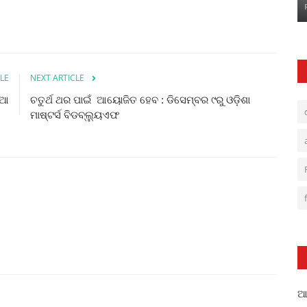
LE
NEXT ARTICLE
ୁଆ
ଚତୁର୍ଥ ଥର ପାଇଁ ଆୟୋଜିତ ହେବ : ଡିସେମ୍ବର ୯ରୁ ଓଡ଼ିଶା
ମାଷ୍ଟର୍ସ ବିଡବ୍ଲ୍ୟୁଏଫ
ଆଳ