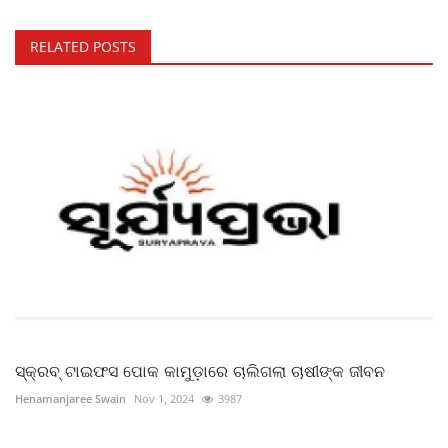
RELATED POSTS
ସ୍କ୍ରବ୍ ଟାଇଫସ ପୋକ କାମୁଡ଼ାରେ ଚାଲିଗଲା ଚାଷୀଙ୍କ ଜୀବନ
Henamanjaree Swain
Nov 1, 2024
3987