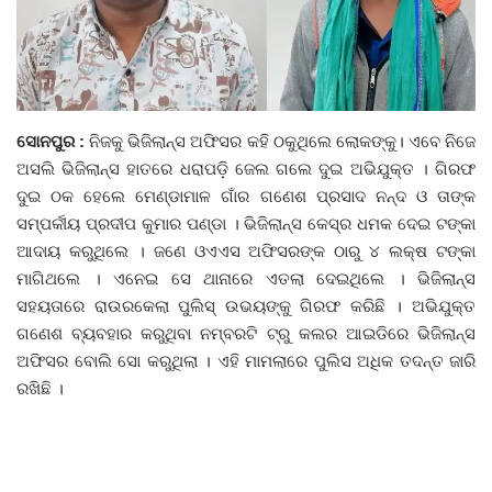
ଦେଶ ବିଦେଶ
ପ୍ରଶାସନ ଖବର
ସୋନପୁର :
ନିଜକୁ ଭିଜିଲାନ୍ସ ଅଫିସର କହି ଠକୁଥିଲେ ଲୋକଙ୍କୁ। ଏବେ ନିଜେ
ଜିଲ୍ଲା
ଅସଲି ଭିଜିଲାନ୍ସ ହାତରେ ଧରାପଡ଼ି ଜେଲ ଗଲେ ଦୁଇ ଅଭିଯୁକ୍ତ । ଗିରଫ
ଦୁଇ ଠକ ହେଲେ ମେଣ୍ଡାମାଳ ଗାଁର ଗଣେଶ ପ୍ରସାଦ ନନ୍ଦ ଓ ତାଙ୍କ
ଆପଣଙ୍କ କଲମରୁ
ସମ୍ପର୍କୀୟ ପ୍ରଦୀପ କୁମାର ପଣ୍ଡା । ଭିଜିଲାନ୍ସ କେସ୍‌ର ଧମକ ଦେଇ ଟଙ୍କା
ଆଦାୟ କରୁଥିଲେ । ଜଣେ ଓଏଏସ ଅଫିସରଙ୍କ ଠାରୁ ୪ ଲକ୍ଷ ଟଙ୍କା
ମହାନଗର
ମାଗିଥଲେ । ଏନେଇ ସେ ଥାନାରେ ଏତଲା ଦେଇଥିଲେ । ଭିଜିଲାନ୍ସ
ସହୟତାରେ ରାଉରକେଲା ପୁଲିସ୍‌ ଉଭୟଙ୍କୁ ଗିରଫ କରିଛି । ଅଭିଯୁକ୍ତ
ଅପରାଧ
ଗଣେଶ ବ୍ୟବହାର କରୁଥିବା ନମ୍ବରଟି ଟ୍ରୁ କଲର ଆଇଡିରେ ଭିଜିଲାନ୍ସ
ଅଫିସର ବୋଲି ସୋ କରୁଥିଲା । ଏହି ମାମଲାରେ ପୁଲିସ ଅଧିକ ତଦନ୍ତ ଜାରି
ଖେଳ ଖବର
ରଖିଛି ।
ବିଶେଷ