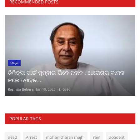
RECOMMENDED POSTS
ରାଜ୍ୟ
ଚିକିତ୍ସା ପାଇଁ ମୁମ୍ବାଇ ଯିବେ ନବୀନ : ଆରୋଗ୍ୟ କାମନା
କଲେ ମୋହନ...
Rasmita Behera
Jun 19, 2025
5396
POPULAR TAGS
dead
Arrest
mohan charan majhi
rain
accident