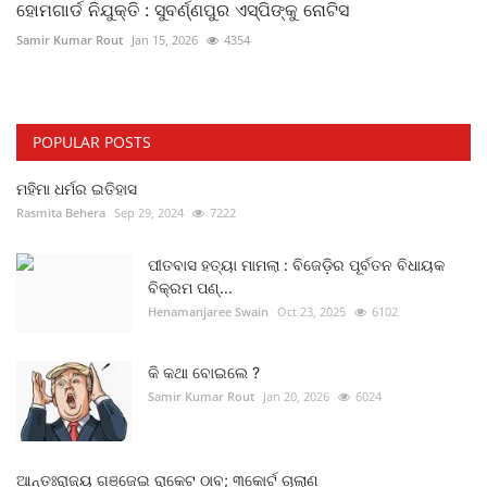
ହୋମଗାର୍ଡ ନିଯୁକ୍ତି : ସୁବର୍ଣ୍ଣପୁର ଏସ୍‌ପିଙ୍କୁ ନୋଟିସ
Samir Kumar Rout
Jan 15, 2026
4354
POPULAR POSTS
ମହିମା ଧର୍ମର ଇତିହାସ
Rasmita Behera
Sep 29, 2024
7222
ପୀତବାସ ହତ୍ୟା ମାମଲା : ବିଜେଡ଼ିର ପୂର୍ବତନ ବିଧାୟକ
ବିକ୍ରମ ପଣ୍...
Henamanjaree Swain
Oct 23, 2025
6102
କି କଥା ବୋଇଲେ ?
Samir Kumar Rout
Jan 20, 2026
6024
ଆନ୍ତଃରାଜ୍ୟ ଗଞ୍ଜେଇ ରାକେଟ ଠାବ; ୩କୋର୍ଟ ଚାଲାଣ