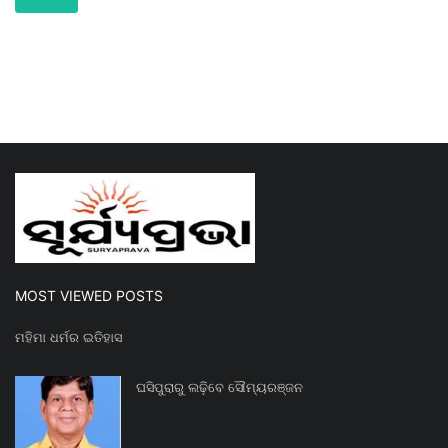
MOST VIEWED POSTS
ମହିମା ଧର୍ମର ଇତିହାସ
ଘସିପୁରାରୁ ଲଢ଼ିବେ ସୌମ୍ୟରଞ୍ଜନ