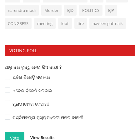
narendra modi
Murder
BJD
POLITICS
BJP
CONGRESS
meeting
loot
fire
naveen pattnaik
VOTING POLL
ଆଳୁ ଦର ବୃଦ୍ଧି ନେଇ କିଏ ଦାୟୀ ?
ପୂର୍ବର ବିଜେଡ଼ି ସରକାର
ଏବେର ବିଜେପି ସରକାର
ମୁନାଫାଖୋର ବେପାରୀ
ପଶ୍ଚିମବଙ୍ଗ ମୁଖ୍ୟମନ୍ତ୍ରୀ ମମତା ବାନାର୍ଜୀ
View Results
Vote