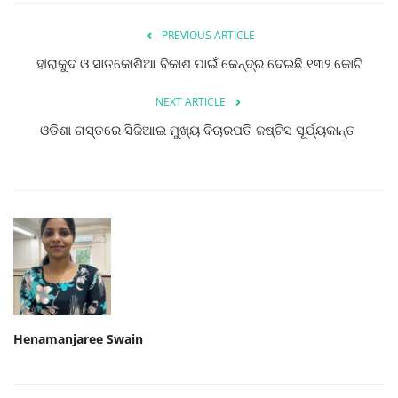
PREVIOUS ARTICLE
ହୀରାକୁଦ ଓ ସାତକୋଶିଆ ବିକାଶ ପାଇଁ କେନ୍ଦ୍ର ଦେଇଛି ୧୩୨ କୋଟି
NEXT ARTICLE
ଓଡିଶା ଗସ୍ତରେ ସିଜିଆଇ ମୁଖ୍ୟ ବିଚାରପତି ଜଷ୍ଟିସ ସୂର୍ଯ୍ୟକାନ୍ତ
Henamanjaree Swain