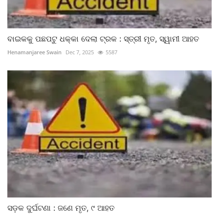
ବାଇକକୁ ପଛପଟୁ ଧକ୍କା ଦେଲା ଟ୍ରକ : ସ୍ତ୍ରୀ ମୃତ, ସ୍ୱାମୀ ଆହତ
Henamanjaree Swain
Dec 7, 2025
5587
ସଡ଼କ ଦୁର୍ଘଟଣା : ଜଣେ ମୃତ, ୯ ଆହତ