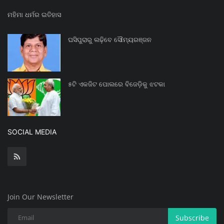
ମହିମା ଧର୍ମର ଇତିହାସ
ଘସିପୁରାରୁ ଲଢ଼ିବେ ସୌମ୍ୟରଞ୍ଜନ
୫ଟି ଏକଜିଟ ପୋଲରେ ବିଜେଡ଼ିକୁ ଝଟକା
SOCIAL MEDIA
Join Our Newsletter
Subscribe