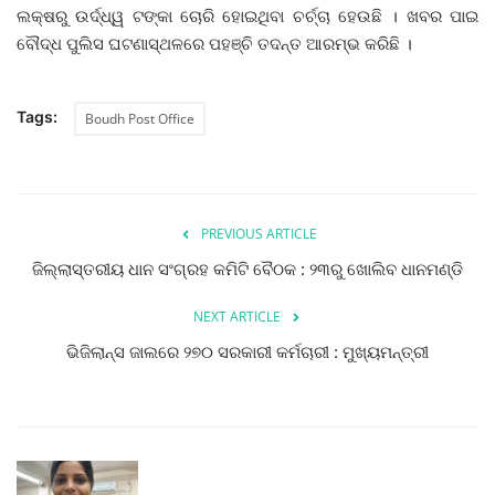
ଲକ୍ଷରୁ ଉର୍ଦ୍ଧ୍ୱ ଟଙ୍କା ଚୋରି ହୋଇଥିବା ଚର୍ଚ୍ଚା ହେଉଛି । ଖବର ପାଇ
ବୌଦ୍ଧ ପୁଲିସ ଘଟଣାସ୍ଥଳରେ ପହଞ୍ଚି ତଦନ୍ତ ଆରମ୍ଭ କରିଛି ।
Tags:
Boudh Post Office
PREVIOUS ARTICLE
ଜିଲ୍ଲାସ୍ତରୀୟ ଧାନ ସଂଗ୍ରହ କମିଟି ବୈଠକ : ୨୩ରୁ ଖୋଲିବ ଧାନମଣ୍ଡି
NEXT ARTICLE
ଭିଜିଲାନ୍ସ ଜାଲରେ ୨୭୦ ସରକାରୀ କର୍ମଚାରୀ : ମୁଖ୍ୟମନ୍ତ୍ରୀ