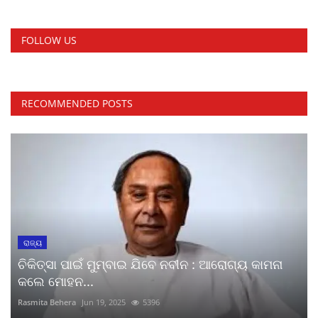
FOLLOW US
RECOMMENDED POSTS
ରାଜ୍ୟ
ଚିକିତ୍ସା ପାଇଁ ମୁମ୍ବାଇ ଯିବେ ନବୀନ : ଆରୋଗ୍ୟ କାମନା
କଲେ ମୋହନ...
Rasmita Behera
Jun 19, 2025
5396