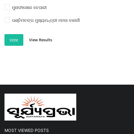
ମୁନାଫାଖୋର ବେପାରୀ
ପଶ୍ଚିମବଙ୍ଗ ମୁଖ୍ୟମନ୍ତ୍ରୀ ମମତା ବାନାର୍ଜୀ
View Results
Vote
MOST VIEWED POSTS