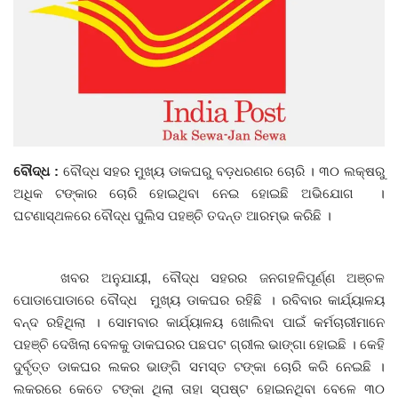
ଦେଶ ବିଦେଶ
ପ୍ରଶାସନ ଖବର
ଜିଲ୍ଲା
ବୌଦ୍ଧ :
ବୌଦ୍ଧ ସହର ମୁଖ୍ୟ ଡାକଘରୁ ବଡ଼ଧରଣର ଚୋରି । ୩୦ ଲକ୍ଷରୁ
ଆପଣଙ୍କ କଲମରୁ
ଅଧିକ ଟଙ୍କାର ଚୋରି ହୋଇଥିବା ନେଇ ହୋଇଛି ଅଭିଯୋଗ ।
ଘଟଣାସ୍ଥଳରେ ବୌଦ୍ଧ ପୁଲିସ ପହଞ୍ଚି ତଦନ୍ତ ଆରମ୍ଭ କରିଛି ।
ମହାନଗର
ଅପରାଧ
ଖବର ଅନୁଯାୟୀ, ବୌଦ୍ଧ ସହରର ଜନଗହଳିପୂର୍ଣ୍ଣ ଅଞ୍ଚଳ
ପୋଡାପୋଡାରେ ବୌଦ୍ଧ ମୁଖ୍ୟ ଡାକଘର ରହିଛି । ରବିବାର କାର୍ଯ୍ୟାଳୟ
ଖେଳ ଖବର
ବନ୍ଦ ରହିଥିଲା । ସୋମବାର କାର୍ଯ୍ୟାଳୟ ଖୋଲିବା ପାଇଁ କର୍ମଚାରୀମାନେ
ପହଞ୍ଚି ଦେଖିଲା ବେଳକୁ ଡାକଘରର ପଛପଟ ଗ୍ରୀଲ ଭାଙ୍ଗା ହୋଇଛି । କେହି
ବିଶେଷ
ଦୁର୍ବୃତ୍ତ ଡାକଘର ଲକର ଭାଙ୍ଗି ସମସ୍ତ ଟଙ୍କା ଚୋରି କରି ନେଇଛି ।
ଲକରରେ କେତେ ଟଙ୍କା ଥିଲା ତାହା ସ୍ପଷ୍ଟ ହୋଇନଥିବା ବେଳେ ୩୦