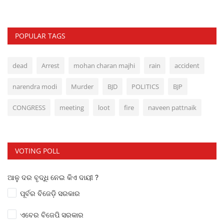
POPULAR TAGS
dead
Arrest
mohan charan majhi
rain
accident
narendra modi
Murder
BJD
POLITICS
BJP
CONGRESS
meeting
loot
fire
naveen pattnaik
VOTING POLL
ଆଳୁ ଦର ବୃଦ୍ଧି ନେଇ କିଏ ଦାୟୀ ?
ପୂର୍ବର ବିଜେଡ଼ି ସରକାର
ଏବେର ବିଜେପି ସରକାର