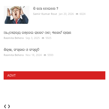
କି କଥା ବୋଇଲେ ?
Samir Kumar Rout
Jan 20, 2026
6024
ଆନ୍ତଃରାଜ୍ୟ ଗଞ୍ଜେଇ ରାକେଟ ଠାବ; ୩କୋର୍ଟ ଚାଲାଣ
Rasmita Behera
Sep 3, 2025
5925
ଶିକ୍ଷା, ସଂସ୍କାର ଓ ସଂସ୍କୃତି
Rasmita Behera
Nov 18, 2024
5593
ADVT
❮
❯