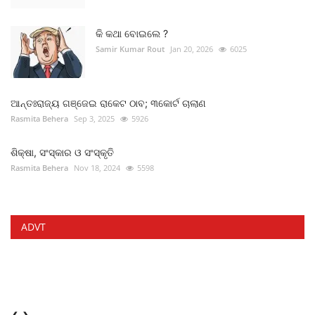
କି କଥା ବୋଇଲେ ?
Samir Kumar Rout
Jan 20, 2026
6025
ଆନ୍ତଃରାଜ୍ୟ ଗଞ୍ଜେଇ ରାକେଟ ଠାବ; ୩କୋର୍ଟ ଚାଲାଣ
Rasmita Behera
Sep 3, 2025
5926
ଶିକ୍ଷା, ସଂସ୍କାର ଓ ସଂସ୍କୃତି
Rasmita Behera
Nov 18, 2024
5598
ADVT