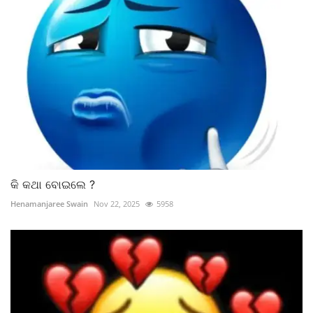
କି କଥା ବୋଇଲେ ?
Henamanjaree Swain
Nov 22, 2025
5958