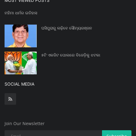
MOST VIEWED POSTS
ମହିମା ଧର୍ମର ଇତିହାସ
ଘସିପୁରାରୁ ଲଢ଼ିବେ ସୌମ୍ୟରଞ୍ଜନ
୫ଟି ଏକଜିଟ ପୋଲରେ ବିଜେଡ଼ିକୁ ଝଟକା
SOCIAL MEDIA
Join Our Newsletter