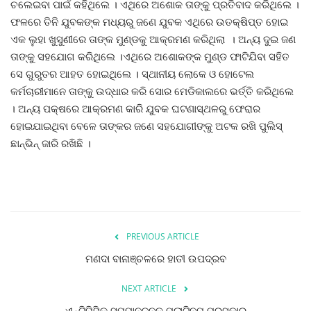
ଚଲେଇବା ପାଇଁ କହିଥିଲେ । ଏଥିରେ ଅଶୋକ ତାଙ୍କୁ ପ୍ରତିବାଦ କରିଥିଲେ ।
ଫଳରେ ତିନି ଯୁବକଙ୍କ ମଧ୍ୟରୁ ଜଣେ ଯୁବକ ଏଥିରେ ଉତକ୍ଷିପ୍ତ ହୋଇ
ଦେଶ ବିଦେଶ
ଏକ ଲୁହା ଖୁସୁଣୀରେ ତାଙ୍କ ମୁଣ୍ଡକୁ ଆକ୍ରମଣ କରିଥିଲା । ଅନ୍ୟ ଦୁଇ ଜଣ
ତାଙ୍କୁ ସହଯୋଗ କରିଥିଲେ ।ଏଥିରେ ଅଶୋକଙ୍କ ମୁଣ୍ଡ ଫାଟିଯିବା ସହିତ
ପ୍ରଶାସନ ଖବର
ସେ ଗୁରୁତର ଆହତ ହୋଇଥିଲେ । ସ୍ଥାନୀୟ ଲୋକେ ଓ ହୋଟେଲ
କର୍ମଚାରୀମାନେ ତାଙ୍କୁ ଉଦ୍ଧାର କରି ସୋର ମେଡିକାଲରେ ଭର୍ତ୍ତି କରିଥିଲେ
ଜିଲ୍ଲା
। ଅନ୍ୟ ପକ୍ଷରେ ଆକ୍ରମଣ କାରି ଯୁବକ ଘଟଣାସ୍ଥଳରୁ ଫେରାର
ହୋଇଯାଇଥିବା ବେଳେ ତାଙ୍କର ଜଣେ ସହଯୋଗୀଙ୍କୁ ଅଟକ ରଖି ପୁଲିସ୍
ଆପଣଙ୍କ କଲମରୁ
ଛାନ୍ଭିନ୍ ଜାରି ରଖିଛି ।
ମହାନଗର
ଅପରାଧ
PREVIOUS ARTICLE
ଖେଳ ଖବର
ମଣଦା ବାନାଞ୍ଚଳରେ ହାତୀ ଉପଦ୍ରବ
ବିଶେଷ
NEXT ARTICLE
ଏନ୍ଟିପିସିକୁ ସମ୍ମାନଜନକ ପ୍ଲାଟିନମ୍ ପୁରସ୍କାର