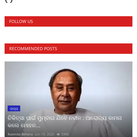
❮
❯
FOLLOW US
RECOMMENDED POSTS
ରାଜ୍ୟ
ଚିକିତ୍ସା ପାଇଁ ମୁମ୍ବାଇ ଯିବେ ନବୀନ : ଆରୋଗ୍ୟ କାମନା
କଲେ ମୋହନ...
Rasmita Behera
Jun 19, 2025
5396