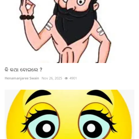
କି କଥା ବୋଇଲେ ?
Henamanjaree Swain
Nov 26, 2025
4901