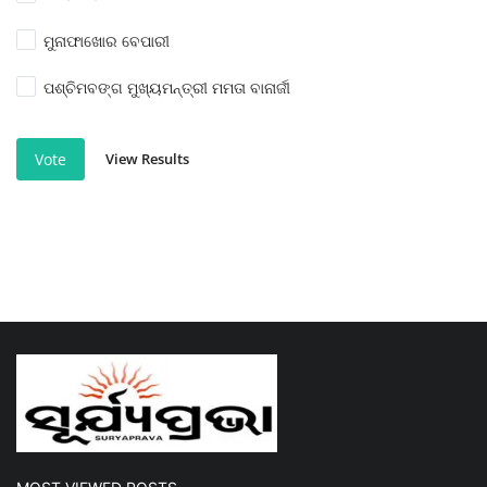
ମୁନାଫାଖୋର ବେପାରୀ
ପଶ୍ଚିମବଙ୍ଗ ମୁଖ୍ୟମନ୍ତ୍ରୀ ମମତା ବାନାର୍ଜୀ
View Results
Vote