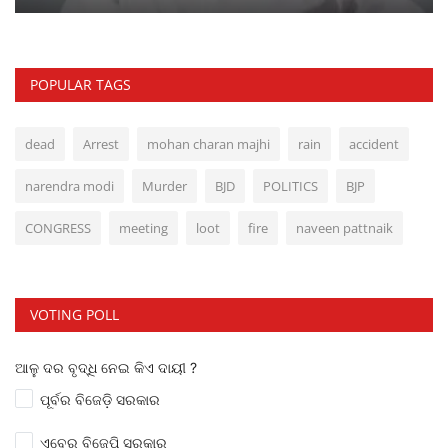
POPULAR TAGS
dead
Arrest
mohan charan majhi
rain
accident
narendra modi
Murder
BJD
POLITICS
BJP
CONGRESS
meeting
loot
fire
naveen pattnaik
VOTING POLL
ଆଳୁ ଦର ବୃଦ୍ଧି ନେଇ କିଏ ଦାୟୀ ?
ପୂର୍ବର ବିଜେଡ଼ି ସରକାର
ଏବେର ବିଜେପି ସରକାର