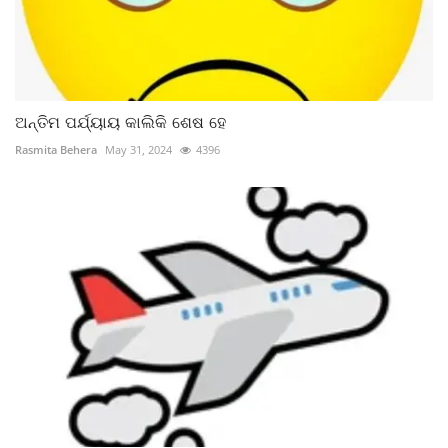
ଅନ୍ତିମ ପର୍ଯ୍ୟାୟ କାଲିକି ଶେଷ ହେ
Rasmita Behera
May 31, 2024
4396