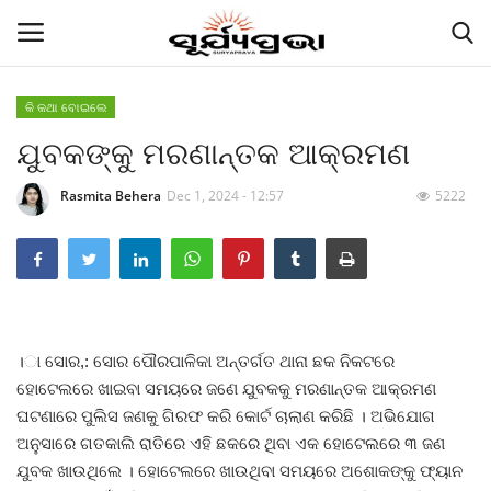
କି କଥା ବୋଇଲେ
ଯୁବକଙ୍କୁ ମରଣାନ୍ତକ ଆକ୍ରମଣ
Contact
Rasmita Behera
Dec 1, 2024 - 12:57
5222
Gallery
E-paper
Famous Durga Puja From Odisha
।ା ସୋର,: ସୋର ପୌରପାଳିକା ଅନ୍ତର୍ଗତ ଥାନା ଛକ ନିକଟରେ
ରାଜ୍ୟ
ହୋଟେଲରେ ଖାଇବା ସମୟରେ ଜଣେ ଯୁବକକୁ ମରଣାନ୍ତକ ଆକ୍ରମଣ
ଘଟଣାରେ ପୁଲିସ ଜଣକୁ ଗିରଫ କରି କୋର୍ଟ ଚାଲାଣ କରିଛି । ଅଭିଯୋଗ
ରାଜନୀତି
ଅନୁସାରେ ଗତକାଲି ରାତିରେ ଏହି ଛକରେ ଥିବା ଏକ ହୋଟେଲରେ ୩ ଜଣ
ଯୁବକ ଖାଉଥିଲେ । ହୋଟେଲରେ ଖାଉଥିବା ସମୟରେ ଅଶୋକଙ୍କୁ ଫ୍ୟାନ
କି କଥା ବୋଇଲେ