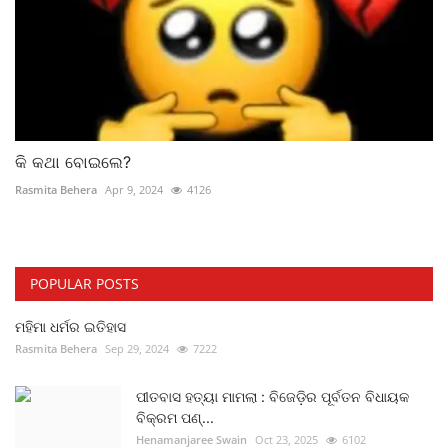
କି କଥା ବୋଇଲେ?
Rasmita Behera
Apr 9, 2024
4126
POPULAR POSTS
ମହିମା ଧର୍ମର ଇତିହାସ
Rasmita Behera
Sep 29, 2024
7222
ପୀତବାସ ହତ୍ୟା ମାମଲା : ବିଜେଡ଼ିର ପୂର୍ବତନ ବିଧାୟକ
ବିକ୍ରମ ପଣ୍...
Henamanjaree Swain
Oct 23, 2025
6102