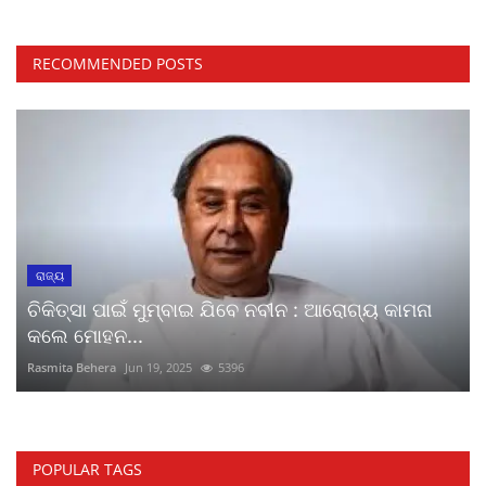
RECOMMENDED POSTS
ରାଜ୍ୟ
ଚିକିତ୍ସା ପାଇଁ ମୁମ୍ବାଇ ଯିବେ ନବୀନ : ଆରୋଗ୍ୟ କାମନା
କଲେ ମୋହନ...
Rasmita Behera
Jun 19, 2025
5396
POPULAR TAGS