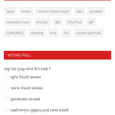
dead
Arrest
mohan charan majhi
rain
accident
narendra modi
Murder
BJD
POLITICS
BJP
CONGRESS
meeting
loot
fire
naveen pattnaik
VOTING POLL
ଆଳୁ ଦର ବୃଦ୍ଧି ନେଇ କିଏ ଦାୟୀ ?
ପୂର୍ବର ବିଜେଡ଼ି ସରକାର
ଏବେର ବିଜେପି ସରକାର
ମୁନାଫାଖୋର ବେପାରୀ
ପଶ୍ଚିମବଙ୍ଗ ମୁଖ୍ୟମନ୍ତ୍ରୀ ମମତା ବାନାର୍ଜୀ