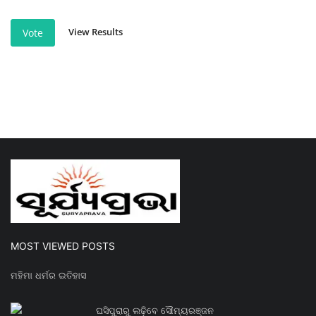
View Results
Vote
MOST VIEWED POSTS
ମହିମା ଧର୍ମର ଇତିହାସ
ଘସିପୁରାରୁ ଲଢ଼ିବେ ସୌମ୍ୟରଞ୍ଜନ