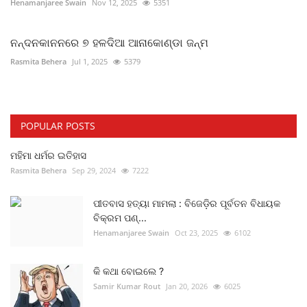
Henamanjaree Swain
Nov 12, 2025
5351
ନନ୍ଦନକାନନରେ ୭ ହଳଦିଆ ଆନାକୋଣ୍ଡା ଜନ୍ମ
Rasmita Behera
Jul 1, 2025
5379
POPULAR POSTS
ମହିମା ଧର୍ମର ଇତିହାସ
Rasmita Behera
Sep 29, 2024
7222
ପୀତବାସ ହତ୍ୟା ମାମଲା : ବିଜେଡ଼ିର ପୂର୍ବତନ ବିଧାୟକ
ବିକ୍ରମ ପଣ୍...
Henamanjaree Swain
Oct 23, 2025
6102
କି କଥା ବୋଇଲେ ?
Samir Kumar Rout
Jan 20, 2026
6025