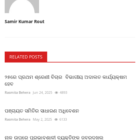
Samir Kumar Rout
RELATED POSTS
୨୫ରେ ପ୍ରଥମ ଶ୍ରେଣୀ ବିଚାର ବିଭାଗୀୟ ଅଦାଲତ କାର୍ଯ୍ୟକ୍ଷମ
ହେବ
Rasmita Behera
Jun 24, 2025
4893
ପଞ୍ଚାୟତ ସମିତିର ସାଧାରଣ ଅଧିବେଶନ
Rasmita Behera
May 2, 2025
6133
ନାଳ ଉପରେ ପ୍ରଭାବଶାଳୀ ବ୍ୟକ୍ତିଙ୍କ ଜବରଦଖଲ