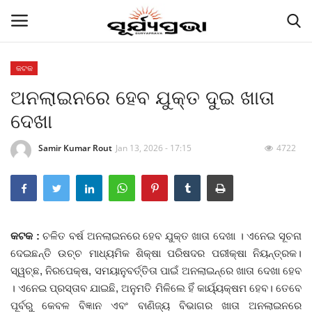
କଟକ
ଅନଲାଇନରେ ହେବ ଯୁକ୍ତ ଦୁଇ ଖାତା
Contact
ଦେଖା
Gallery
Samir Kumar Rout
Jan 13, 2026 - 17:15
4722
E-paper
Famous Durga Puja From Odisha
ରାଜ୍ୟ
କଟକ :
ଚଳିତ ବର୍ଷ ଅନଲାଇନରେ ହେବ ଯୁକ୍ତ ଖାତା ଦେଖା । ଏନେଇ ସୂଚନା
ଦେଇଛନ୍ତି ଉଚ୍ଚ ମାଧ୍ୟମିକ ଶିକ୍ଷା ପରିଷଦର ପରୀକ୍ଷା ନିୟନ୍ତ୍ରକ।
ସ୍ୱଚ୍ଛ, ନିରପେକ୍ଷ, ସମୟାନୁବର୍ତ୍ତିତା ପାଇଁ ଅନଲାଇନ୍‌ରେ ଖାତା ଦେଖା ହେବ
ରାଜନୀତି
। ଏନେଇ ପ୍ରସ୍ତାବ ଯାଇଛି, ଅନୁମତି ମିଳିଲେ ହିଁ କାର୍ୟ୍ୟକ୍ଷମ ହେବ। ତେବେ
ପୂର୍ବରୁ କେବଳ ବିଜ୍ଞାନ ଏବଂ ବାଣିଜ୍ୟ ବିଭାଗର ଖାତା ଅନଲାଇନରେ
କି କଥା ବୋଇଲେ