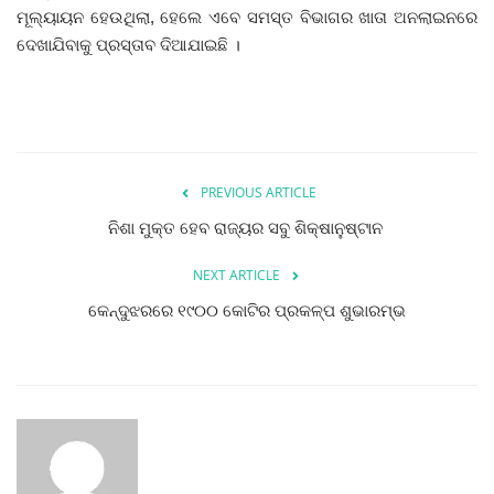
ମୂଲ୍ୟାୟନ ହେଉଥିଲା, ହେଲେ ଏବେ ସମସ୍ତ ବିଭାଗର ଖାତା ଅନଲାଇନରେ
ଦେଖାଯିବାକୁ ପ୍ରସ୍ତାବ ଦିଆଯାଇଛି ।
ଦେଶ ବିଦେଶ
ପ୍ରଶାସନ ଖବର
ଜିଲ୍ଲା
PREVIOUS ARTICLE
ଆପଣଙ୍କ କଲମରୁ
ନିଶା ମୁକ୍ତ ହେବ ରାଜ୍ୟର ସବୁ ଶିକ୍ଷାନୁଷ୍ଟାନ
ମହାନଗର
NEXT ARTICLE
କେନ୍ଦୁଝରରେ ୧୯୦୦ କୋଟିର ପ୍ରକଳ୍ପ ଶୁଭାରମ୍ଭ
ଅପରାଧ
ଖେଳ ଖବର
ବିଶେଷ