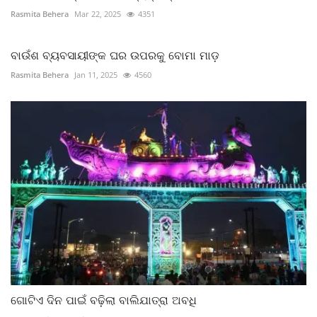
Rasmita Behera
Mar 22, 2025
4351
ବାଉଁଶ ବ୍ୟବସାୟୀଙ୍କ ଘର ଉପରକୁ ବୋମା ମାଡ଼
Rasmita Behera
Jan 11, 2025
4560
ଗୋଟିଏ ଦିନ ପାଇଁ ବଢ଼ିଲା ବାଲିଯାତ୍ରା ଅବଧି