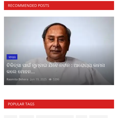
RECOMMENDED POSTS
ରାଜ୍ୟ
ଚିକିତ୍ସା ପାଇଁ ମୁମ୍ବାଇ ଯିବେ ନବୀନ : ଆରୋଗ୍ୟ କାମନା
କଲେ ମୋହନ...
Rasmita Behera
Jun 19, 2025
5396
POPULAR TAGS