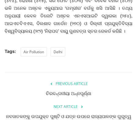
(୪୧୪), ରୋହିଣୀ (୪୧୫), ସିରି ଫୋର୍ଟ (୪୦୩) ଏବଂ ବିବେକ ବିହାର (୪୦୭)
ଭଳି ଅନେକ ଅଞ୍ଚଳ ଏକ୍ୟୁଆଇ ‘ଗମ୍ଭୀର' ବର୍ଗକୁ ଖସି ଆସିଛି । ତଥ୍ୟ
ଅନୁଯାୟୀ କେବଳ ତିନୋଟି ଅଞ୍ଚଳ ଏନଏସଆଇଟି ଦ୍ୱାରକା (୨୫୪),
ଆଇଏଚବିଏଏସ, ଦିଲଶାଦ ଗାର୍ଡେନ (୨୭୦) ଓ ଦିଲ୍ଲୀ ପ୍ରଯୁକ୍ତିବିଦ୍ୟା
ବିଶ୍ୱବିଦ୍ୟାଳୟ (୨୯୨) ‘ନିରାପଦ' ବାୟୁ ଗୁଣବତ୍ତା ସ୍ତର ରେକର୍ଡ କରିଛି ।
Tags:
Air Pollution
Delhi
PREVIOUS ARTICLE
ଚିରବନ୍ଦନୀୟା ଅନ୍ନପୂର୍ଣ୍ଣା
NEXT ARTICLE
ନବଜାତକଙ୍କୁ ଉପଯୁକ୍ତ ପୁଷ୍ଟି ଓ ଯତ୍ନ ଉପରେ ରାଜ୍ୟପାଳଙ୍କ ଗୁରୁତ୍ୱ