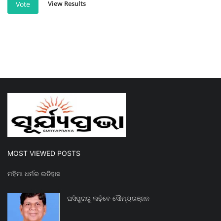
View Results
Vote
MOST VIEWED POSTS
ମହିମା ଧର୍ମର ଇତିହାସ
ଘସିପୁରାରୁ ଲଢ଼ିବେ ସୌମ୍ୟରଞ୍ଜନ