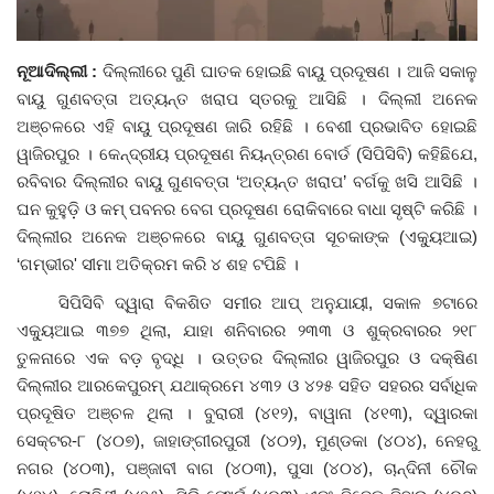
ଦେଶ ବିଦେଶ
ନୂଆଦିଲ୍ଲୀ :
ଦିଲ୍ଲୀରେ ପୁଣି ଘାତକ ହୋଇଛି ବାୟୁ ପ୍ରଦୂଷଣ । ଆଜି ସକାଳୁ
ବାୟୁ ଗୁଣବତ୍ତା ଅତ୍ୟନ୍ତ ଖରାପ ସ୍ତରକୁ ଆସିଛି । ଦିଲ୍ଲୀ ଅନେକ
ପ୍ରଶାସନ ଖବର
ଅଞ୍ଚଳରେ ଏହି ବାୟୁ ପ୍ରଦୂଷଣ ଜାରି ରହିଛି । ବେଶୀ ପ୍ରଭାବିତ ହୋଇଛି
ୱାଜିରପୁର । କେନ୍ଦ୍ରୀୟ ପ୍ରଦୂଷଣ ନିୟନ୍ତ୍ରଣ ବୋର୍ଡ (ସିପିସିବି) କହିଛିଯେ,
ଜିଲ୍ଲା
ରବିବାର ଦିଲ୍ଲୀର ବାୟୁ ଗୁଣବତ୍ତା ‘ଅତ୍ୟନ୍ତ ଖରାପ’ ବର୍ଗକୁ ଖସି ଆସିଛି ।
ଘନ କୁହୁଡ଼ି ଓ କମ୍‌ ପବନର ବେଗ ପ୍ରଦୂଷଣ ରୋକିବାରେ ବାଧା ସୃଷ୍ଟି କରିଛି ।
ଆପଣଙ୍କ କଲମରୁ
ଦିଲ୍ଲୀର ଅନେକ ଅଞ୍ଚଳରେ ବାୟୁ ଗୁଣବତ୍ତା ସୂଚକାଙ୍କ (ଏକ୍ୟୁଆଇ)
‘ଗମ୍ଭୀର' ସୀମା ଅତିକ୍ରମ କରି ୪ ଶହ ଟପିଛି ।
ମହାନଗର
ସିପିସିବି ଦ୍ୱାରା ବିକଶିତ ସମୀର ଆପ୍‌ ଅନୁଯାୟୀ, ସକାଳ ୭ଟାରେ
ଅପରାଧ
ଏକ୍ୟୁଆଇ ୩୭୭ ଥିଲା, ଯାହା ଶନିବାରର ୨୩୩ ଓ ଶୁକ୍ରବାରର ୨୧୮
ତୁଳନାରେ ଏକ ବଡ଼ ବୃଦ୍ଧି । ଉତ୍ତର ଦିଲ୍ଲୀର ୱାଜିରପୁର ଓ ଦକ୍ଷିଣ
ଖେଳ ଖବର
ଦିଲ୍ଲୀର ଆରକେପୁରମ୍‌ ଯଥାକ୍ରମେ ୪୩୨ ଓ ୪୨୫ ସହିତ ସହରର ସର୍ବାଧିକ
ପ୍ରଦୂଷିତ ଅଞ୍ଚଳ ଥିଲା । ବୁରାରୀ (୪୧୨), ବାୱାନା (୪୧୩), ଦ୍ୱାରକା
ବିଶେଷ
ସେକ୍ଟର-୮ (୪୦୭), ଜାହାଙ୍ଗୀରପୁରୀ (୪୦୨), ମୁଣ୍ଡକା (୪୦୪), ନେହରୁ
ନଗର (୪୦୩), ପଞ୍ଜାବୀ ବାଗ (୪୦୩), ପୁସା (୪୦୪), ଚାନ୍ଦିନୀ ଚୌକ