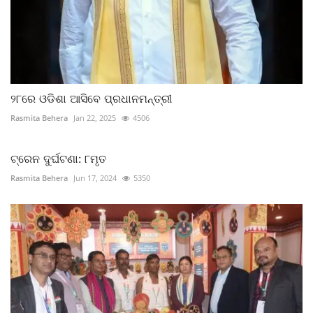
୨୮ରେ ଓଡିଶା ଆସିବେ ପ୍ରଧାନମନ୍ତ୍ରୀ
Rasmita Behera
Jan 22, 2025
4506
ଟ୍ରେନ ଦୁର୍ଘଟଣା: ୮ମୃତ
Rasmita Behera
Jun 17, 2024
5350