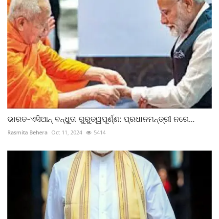
ଭାରତ-ଏସିଆନ୍‌ ବନ୍ଧୁତା ଗୁରୁତ୍ୱପୂର୍ଣ୍ଣ: ପ୍ରଧାନମନ୍ତ୍ରୀ ନରେ...
Rasmita Behera
Oct 11, 2024
5414