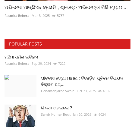
ଅଭିନେତା ଆଡ୍ରିଏନ୍‌ ବ୍ରୋଡି , ଶ୍ରେଷ୍ଠ ଅଭିନେତ୍ରୀ ମିକି ମ୍ୟାଡ...
Rasmita Behera
Mar 3, 2025
5737
POPULAR POSTS
ମହିମା ଧର୍ମର ଇତିହାସ
Rasmita Behera
Sep 29, 2024
7222
ପୀତବାସ ହତ୍ୟା ମାମଲା : ବିଜେଡ଼ିର ପୂର୍ବତନ ବିଧାୟକ
ବିକ୍ରମ ପଣ୍...
Henamanjaree Swain
Oct 23, 2025
6102
କି କଥା ବୋଇଲେ ?
Samir Kumar Rout
Jan 20, 2026
6024