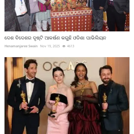
ଦେଶ ବିଦେଶର ଦୃଷ୍ଟି ଆକର୍ଷଣ କରୁଛି ଓଡିଶା ପାଭିଲିୟନ
Henamanjaree Swain
Nov 19, 2025
4613