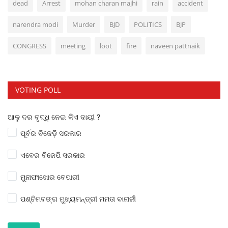
dead
Arrest
mohan charan majhi
rain
accident
narendra modi
Murder
BJD
POLITICS
BJP
CONGRESS
meeting
loot
fire
naveen pattnaik
VOTING POLL
ଆଳୁ ଦର ବୃଦ୍ଧି ନେଇ କିଏ ଦାୟୀ ?
ପୂର୍ବର ବିଜେଡ଼ି ସରକାର
ଏବେର ବିଜେପି ସରକାର
ମୁନାଫାଖୋର ବେପାରୀ
ପଶ୍ଚିମବଙ୍ଗ ମୁଖ୍ୟମନ୍ତ୍ରୀ ମମତା ବାନାର୍ଜୀ