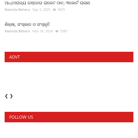
ଆନ୍ତଃରାଜ୍ୟ ଗଞ୍ଜେଇ ରାକେଟ ଠାବ; ୩କୋର୍ଟ ଚାଲାଣ
Rasmita Behera
Sep 3, 2025
5925
ଶିକ୍ଷା, ସଂସ୍କାର ଓ ସଂସ୍କୃତି
Rasmita Behera
Nov 18, 2024
5587
ADVT
❮
❯
FOLLOW US