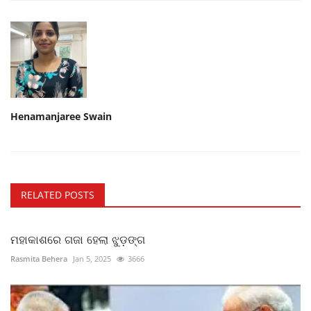
Henamanjaree Swain
RELATED POSTS
ମହାକାଶରେ ଗଜା ହେଲା ଝୁଡ଼ଙ୍ଗ
Rasmita Behera
Jan 5, 2025
3666