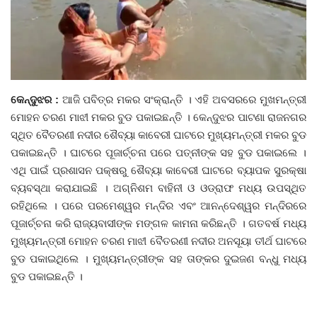
ଦେଶ ବିଦେଶ
ପ୍ରଶାସନ ଖବର
କେନ୍ଦୁଝର :
ଆଜି ପବିତ୍ର ମକର ସଂକ୍ରାନ୍ତି । ଏହି ଅବସରରେ ମୁଖମନ୍ତ୍ରୀ
ଜିଲ୍ଲା
ମୋହନ ଚରଣ ମାଝୀ ମକର ବୁଡ ପକାଇଛନ୍ତି । କେନ୍ଦୁଝର ପାଟଣା ରାଜନଗର
ସ୍ଥିତ ବୈତରଣୀ ନଦୀର ଶୈବ୍ୟା କାବେରୀ ଘାଟରେ ମୁଖ୍ୟମନ୍ତ୍ରୀ ମକର ବୁଡ
ଆପଣଙ୍କ କଲମରୁ
ପକାଇଛନ୍ତି । ଘାଟରେ ପୂଜାର୍ଚ୍ଚନା ପରେ ପତ୍ନୀଙ୍କ ସହ ବୁଡ ପକାଇଲେ ।
ଏଥି ପାଇଁ ପ୍ରଶାସନ ପକ୍ଷରୁ ଶୈବ୍ୟା କାବେରୀ ଘାଟରେ ବ୍ୟାପକ ସୁରକ୍ଷା
ମହାନଗର
ବ୍ୟବସ୍ଥା କରାଯାଇଛି । ଅଗ୍ନିଶମ ବାହିନୀ ଓ ଓଡ୍ରାଫ ମଧ୍ୟ ଉପସ୍ଥିତ
ରହିଥିଲେ । ପରେ ପରମେଶ୍ୱର ମନ୍ଦିର ଏବଂ ଆନନ୍ଦେଶ୍ୱର ମନ୍ଦିରରେ
ଅପରାଧ
ପୂଜାର୍ଚ୍ଚନା କରି ରାଜ୍ୟବାସୀଙ୍କ ମଙ୍ଗଳ କାମନା କରିଛନ୍ତି । ଗତବର୍ଷ ମଧ୍ୟ
ମୁଖ୍ୟମନ୍ତ୍ରୀ ମୋହନ ଚରଣ ମାଝୀ ବୈତରଣୀ ନଦୀର ଅନସୂୟା ତୀର୍ଥ ଘାଟରେ
ଖେଳ ଖବର
ବୁଡ ପକାଇଥିଲେ । ମୁଖ୍ୟମନ୍ତ୍ରୀଙ୍କ ସହ ତାଙ୍କର ଦୁଇଜଣ ବନ୍ଧୁ ମଧ୍ୟ
ବୁଡ ପକାଇଛନ୍ତି ।
ବିଶେଷ