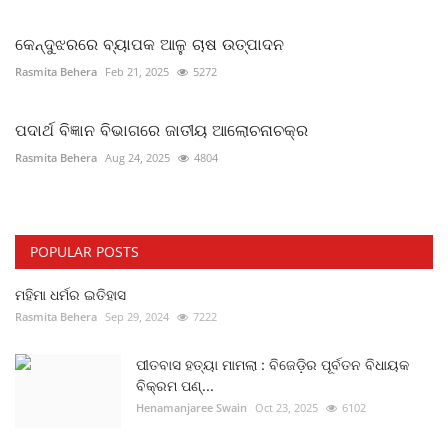
କେନ୍ଦୁଝରରେ ବ୍ୟାପକ ଆଳୁ ଚାଷ ଉତ୍ପାଦନ
Rasmita Behera
Feb 21, 2025
5272
ପଦାର୍ଥ ବିଜ୍ଞାନ ବିଭାଗରେ ଜାତୀୟ ଆଲୋଚନାଚକ୍ର
Rasmita Behera
Aug 24, 2025
4804
POPULAR POSTS
ମହିମା ଧର୍ମର ଇତିହାସ
Rasmita Behera
Sep 29, 2024
7222
ପୀତବାସ ହତ୍ୟା ମାମଲା : ବିଜେଡ଼ିର ପୂର୍ବତନ ବିଧାୟକ
ବିକ୍ରମ ପଣ୍...
Henamanjaree Swain
Oct 23, 2025
6102