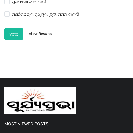
ମୁନାଫାଖୋର ବେପାରୀ
ପଶ୍ଚିମବଙ୍ଗ ମୁଖ୍ୟମନ୍ତ୍ରୀ ମମତା ବାନାର୍ଜୀ
View Results
Vote
MOST VIEWED POSTS