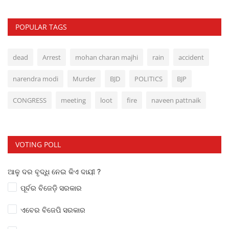
POPULAR TAGS
dead
Arrest
mohan charan majhi
rain
accident
narendra modi
Murder
BJD
POLITICS
BJP
CONGRESS
meeting
loot
fire
naveen pattnaik
VOTING POLL
ଆଳୁ ଦର ବୃଦ୍ଧି ନେଇ କିଏ ଦାୟୀ ?
ପୂର୍ବର ବିଜେଡ଼ି ସରକାର
ଏବେର ବିଜେପି ସରକାର