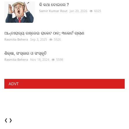
କି କଥା ବୋଇଲେ ?
Samir Kumar Rout
Jan 20, 2026
6025
ଆନ୍ତଃରାଜ୍ୟ ଗଞ୍ଜେଇ ରାକେଟ ଠାବ; ୩କୋର୍ଟ ଚାଲାଣ
Rasmita Behera
Sep 3, 2025
5926
ଶିକ୍ଷା, ସଂସ୍କାର ଓ ସଂସ୍କୃତି
Rasmita Behera
Nov 18, 2024
5598
ADVT
❮
❯