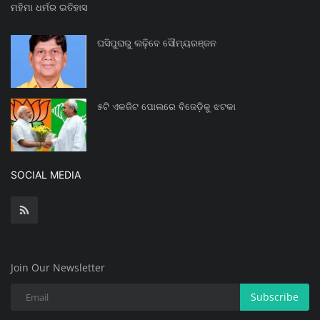
ମହିମା ଧର୍ମର ଇତିହାସ
ଘସିପୁରାରୁ ଲଢ଼ିବେ ସୌମ୍ୟରଞ୍ଜନ
୫ଟି ଏକଜିଟ ପୋଲରେ ବିଜେଡ଼ିକୁ ଝଟକା
SOCIAL MEDIA
Join Our Newsletter
Subscribe