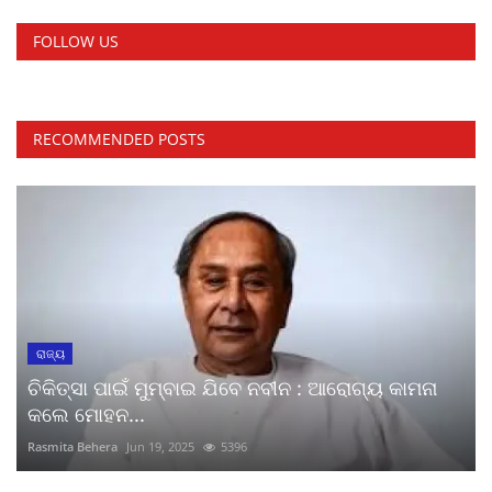
FOLLOW US
RECOMMENDED POSTS
ରାଜ୍ୟ
ଚିକିତ୍ସା ପାଇଁ ମୁମ୍ବାଇ ଯିବେ ନବୀନ : ଆରୋଗ୍ୟ କାମନା
କଲେ ମୋହନ...
Rasmita Behera
Jun 19, 2025
5396