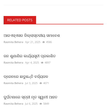
RELATED POSTS
ଆରଏସ୍ଏସର ଜିଲ୍ଲାସ୍ତରୀୟ ସମାବେଶ
Rasmita Behera
Apr 21, 2025
4586
ଜନ ଶୁଣାଣିର କାର୍ଯ୍ୟସୂଚୀ ପ୍ରକାଶିତ
Rasmita Behera
Apr 4, 2025
4897
ଡ୍ରେନରେ ଛାଡୁଛନ୍ତି ବର୍ଜ୍ୟଜଳ
Rasmita Behera
Jul 3, 2025
4071
ଦୁର୍ଘଟଣାରେ ସ୍ତ୍ରୀ ମୃତ ସ୍ୱାମୀ ଆହତ
Rasmita Behera
Jul 6, 2025
5849