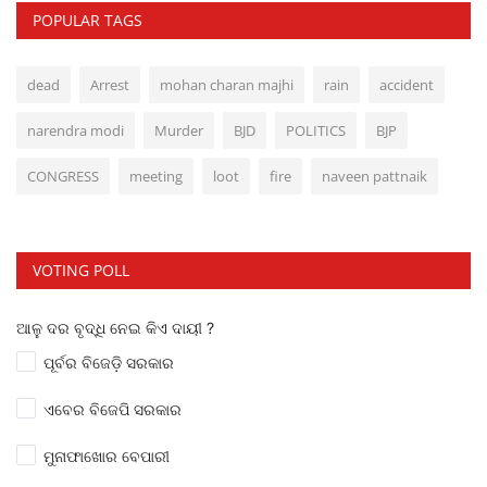
POPULAR TAGS
dead
Arrest
mohan charan majhi
rain
accident
narendra modi
Murder
BJD
POLITICS
BJP
CONGRESS
meeting
loot
fire
naveen pattnaik
VOTING POLL
ଆଳୁ ଦର ବୃଦ୍ଧି ନେଇ କିଏ ଦାୟୀ ?
ପୂର୍ବର ବିଜେଡ଼ି ସରକାର
ଏବେର ବିଜେପି ସରକାର
ମୁନାଫାଖୋର ବେପାରୀ