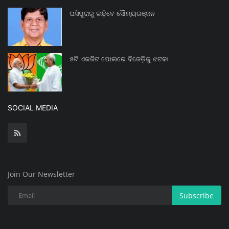
ଘସିପୁରାରୁ ଲଢ଼ିବେ ସୌମ୍ୟରଞ୍ଜନ
୫ଟି ଏକଜିଟ ପୋଲରେ ବିଜେଡ଼ିକୁ ଝଟକା
SOCIAL MEDIA
Join Our Newsletter
Subscribe