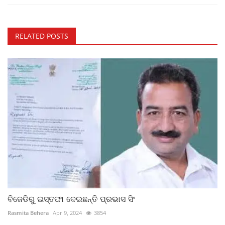
RELATED POSTS
ବିଜେଡିରୁ ଇସ୍ତଫା ଦେଇଛନ୍ତି ପ୍ରଭାସ ସିଂ
Rasmita Behera
Apr 9, 2024
3854