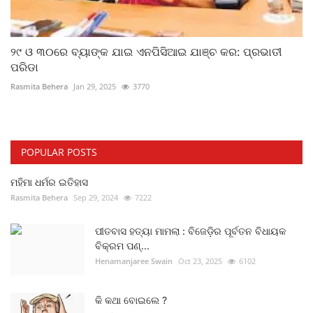
୨୯ ଓ ୩୦ରେ ବ୍ୟାଙ୍କ ଯାଇ ଏନପିସିଆଇ ଯାଞ୍ଚ କର: ପ୍ରଭାତୀ
ପରିଡା
Rasmita Behera
Jan 29, 2025
3770
POPULAR POSTS
ମହିମା ଧର୍ମର ଇତିହାସ
Rasmita Behera
Sep 29, 2024
7222
ପୀତବାସ ହତ୍ୟା ମାମଲା : ବିଜେଡ଼ିର ପୂର୍ବତନ ବିଧାୟକ
ବିକ୍ରମ ପଣ୍...
Henamanjaree Swain
Oct 23, 2025
6102
କି କଥା ବୋଇଲେ ?