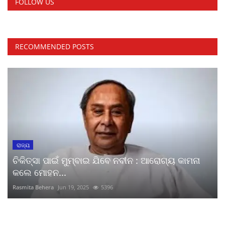
FOLLOW US
RECOMMENDED POSTS
ରାଜ୍ୟ
ଚିକିତ୍ସା ପାଇଁ ମୁମ୍ବାଇ ଯିବେ ନବୀନ : ଆରୋଗ୍ୟ କାମନା
କଲେ ମୋହନ...
Rasmita Behera
Jun 19, 2025
5396