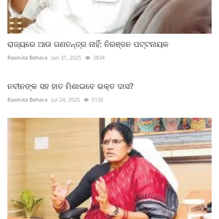
ରାଜ୍ୟରେ ଆଉ ଗଣତନ୍ତ୍ର ନାହିଁ: ନିରଞ୍ଜନ ପଟ୍ଟନାୟକ
Rasmita Behera
Jan 31, 2025
3834
ନବୀନଙ୍କ ସହ ହାତ ମିଶାଇବେ ଭକ୍ତ ଦାସ?
Rasmita Behera
Jul 24, 2025
5126