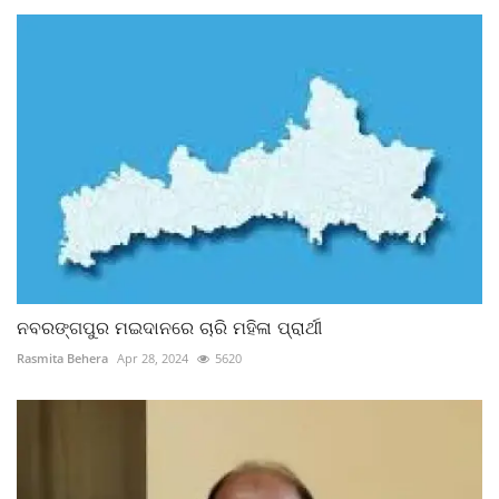
ନବରଙ୍ଗପୁର ମଇଦାନରେ ଚାରି ମହିଳା ପ୍ରାର୍ଥୀ
Rasmita Behera
Apr 28, 2024
5620