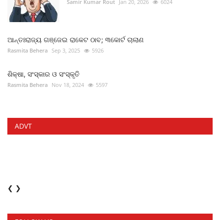
Samir Kumar Rout
Jan 20, 2026
6024
ଆନ୍ତଃରାଜ୍ୟ ଗଞ୍ଜେଇ ରାକେଟ ଠାବ; ୩କୋର୍ଟ ଚାଲାଣ
Rasmita Behera
Sep 3, 2025
5926
ଶିକ୍ଷା, ସଂସ୍କାର ଓ ସଂସ୍କୃତି
Rasmita Behera
Nov 18, 2024
5597
ADVT
❮
❯