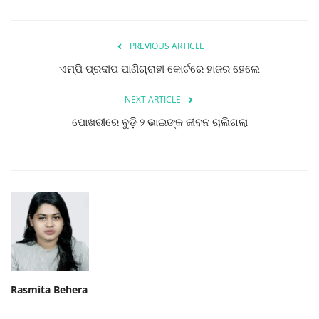
PREVIOUS ARTICLE
ଏମ୍‌ପି ପ୍ରଦୀପ ପାଣିଗ୍ରାହୀ କୋର୍ଟରେ ହାଜର ହେଲେ
NEXT ARTICLE
ପୋଖରୀରେ ବୁଡ଼ି ୨ ଭାଇଙ୍କ ଜୀବନ ଚାଲିଗଲା
Rasmita Behera