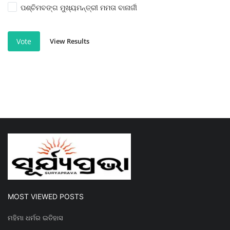
ପଶ୍ଚିମବଙ୍ଗ ମୁଖ୍ୟମନ୍ତ୍ରୀ ମମତା ବାନାର୍ଜୀ
View Results
Vote
MOST VIEWED POSTS
ମହିମା ଧର୍ମର ଇତିହାସ