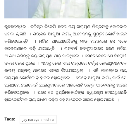
ଦେଶ ବିଦେଶ
ଭୁବନେଶ୍ୱର : ବରିଷ୍ଠ ବିଜେପି ନେତା ଜୟ ନାରାୟଣ ମିଶ୍ରଙ୍କୁ ଜୋରଦାର
ପ୍ରଶାସନ ଖବର
ଝଟକା ଲାଗିଛି । ତାଙ୍କର ଆଗୁଆ ଜାମିନ୍ ଆବେଦନକୁ ସୁପ୍ରିମକୋର୍ଟ ଖାରଜ
କରିଦେଇଛନ୍ତି । ମହିଳା ଆଇଆଇସିଙ୍କୁ ମାଡ଼ ମାମଲାରେ ସେ ଏବେ
ଜିଲ୍ଲା
ହରଡ଼ଘଣାରେ ପଡ଼ି ଯାଇଛନ୍ତି । ଗତବର୍ଷ ଫେବୃଆରୀରେ ଜଣେ ମହିଳା
ଆଇଆଇସିଙ୍କୁ ଜୟ ନାରାୟଣ ମାଡ଼ ମାରିଥିଲେ । ସେତେବେଳେ ସେ ବିରୋଧୀ
ଆପଣଙ୍କ କଲମରୁ
ଦଳର ନେତା ଥିଲେ । ଏହାକୁ ନେଇ ସାରା ରାଜ୍ୟରେ ଚର୍ଚ୍ଚା ହୋଇଥିବାବେଳେ
ଉଭୟ ପକ୍ଷରୁ ଥାନାରେ ଏତଲା ଦିଆଯାଇଥିଲା । ଏହି ମାମଲାରେ ଜୟ
ମହାନଗର
ନାରାୟଣ କୋର୍ଟରେ ବି ହାଜର ହୋଇଥିଲେ । ତେବେ ଆଗୁଆ ଜାମିନ୍ ପାଇଁ ସେ
ପ୍ରଥମେ ହାଇକୋର୍ଟ ଯାଇଥିବାବେଳେ ହାଇକୋର୍ଟ ତାଙ୍କ ଆବେଦନକୁ ଖାରଜ
ଅପରାଧ
କରିଦେଇଥିଲେ । ପରେ ସେ ସୁପ୍ରିମକୋର୍ଟଙ୍କ ଦ୍ୱାରସ୍ଥ ହୋଇଥିଲେବି
ହାଇକୋର୍ଟଙ୍କ ରାୟ କାଏମ ରହିବା ସହ ଆବେଦନ ଖାରଜ ହୋଇଯାଇଛି ।
ଖେଳ ଖବର
ବିଶେଷ
Tags:
jay narayan mishra