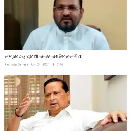
କଂଗ୍ରେସରୁ ପ୍ରାର୍ଥୀ ହେବେ ମୋକିମଙ୍କ ଝିଅ!
Rasmita Behera
Apr 24, 2024
5168