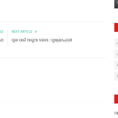
LE
NEXT ARTICLE
ମଥ
ପୂଜା ପାଇଁ ଆଗୁଆ ଦରମା : ମୁଖ୍ୟମନ୍ତ୍ରୀ
ଆଳ