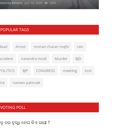
Rasmita Behera
Jun 19, 2025
5396
POPULAR TAGS
dead
Arrest
mohan charan majhi
rain
accident
narendra modi
Murder
BJD
POLITICS
BJP
CONGRESS
meeting
loot
fire
naveen pattnaik
VOTING POLL
ୁ ଦର ବୃଦ୍ଧି ନେଇ କିଏ ଦାୟୀ ?