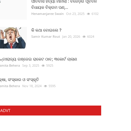
ପୀତବାସ ହତ୍ୟା ମାମଲା : ବିଜେଡ଼ିର ପୂର୍ବତନ
ବିଧାୟକ ବିକ୍ରମ ପଣ୍...
Henamanjaree Swain
Oct 23, 2025
6102
କି କଥା ବୋଇଲେ ?
Samir Kumar Rout
Jan 20, 2026
6024
୍ତଃରାଜ୍ୟ ଗଞ୍ଜେଇ ରାକେଟ ଠାବ; ୩କୋର୍ଟ ଚାଲାଣ
smita Behera
Sep 3, 2025
5925
କ୍ଷା, ସଂସ୍କାର ଓ ସଂସ୍କୃତି
smita Behera
Nov 18, 2024
5595
ADVT