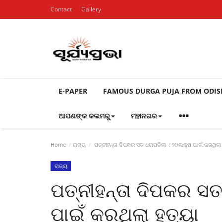
Contact
Gallery
E-PAPER
FAMOUS DURGA PUJA FROM ODI
ଆପଣଙ୍କ କଲମରୁ
ମହାନଗର
Home
ରାଜ୍ୟ
ପତ୍ନୀହନ୍ତା ଦିପକର ସତ ଧରାପଡିଲା : ୨୦ଲକ୍ଷ ପାଇଁ କରଥିଲା
ରାଜ୍ୟ
ପତ୍ନୀହନ୍ତା ଦିପକର ସ
ପାଇଁ କରଥିଲା ହତ୍ୟା