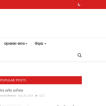
ପ୍ରଶାସନ ଖବର
ଜିଲ୍ଲା
POPULAR POSTS
ିମା ଧର୍ମର ଇତିହାସ
smita Behera
Sep 29, 2024
7222