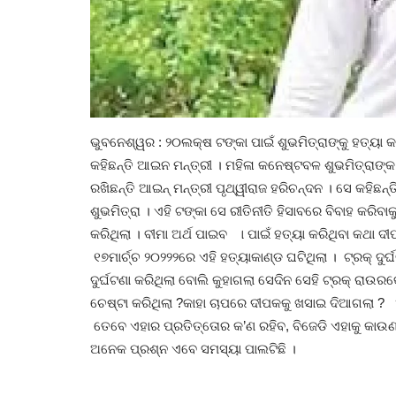
ଭୁବନେଶ୍ୱର : ୨୦ଲକ୍ଷ ଟଙ୍କା ପାଇଁ ଶୁଭମିତ୍ରାଙ୍କୁ ହତ୍ୟ
କହିଛନ୍ତି ଆଇନ ମନ୍ତ୍ରୀ । ମହିଳା କନେଷ୍ଟବଳ ଶୁଭମିତ୍ରାଙ୍
ରଖିଛନ୍ତି ଆଇନ୍ ମନ୍ତ୍ରୀ ପୃଥ୍ୱୀରାଜ ହରିଚନ୍ଦନ । ସେ କହିଛ
ଶୁଭମିତ୍ରା । ଏହି ଟଙ୍କା ସେ ରୀତିନୀତି ହିସାବରେ ବିବାହ କରିବ
କରିଥିଲା । ବୀମା ଅର୍ଥ ପାଇବ ା ପାଇଁ ହତ୍ୟା କରିଥିବା କଥା 
୧୭ମାର୍ଚ୍ଚ ୨୦୨୨୨ରେ ଏହି ହତ୍ୟାକାଣ୍ଡ ଘଟିଥିଲା । ଟ୍ରକ୍ ଦୁ
ଦୁର୍ଘଟଣା କରିଥିଲା ବୋଲି କୁହାଗଲା ସେଦିନ ସେହି ଟ୍ରକ୍ ରାଉ
ଚେଷ୍ଟା କରିଥିଲା ?କାହା ଚାପରେ ଦୀପକକୁ ଖସାଇ ଦିଆଗଲା ? ଏଭ
ତେବେ ଏହାର ପ୍ରତିତ୍ତୋର କ’ଣ ରହିବ, ବିଜେଡି ଏହାକୁ କାଉଣ
ଅନେକ ପ୍ରଶ୍ନ ଏବେ ସମସ୍ୟା ପାଲଟିଛି ।