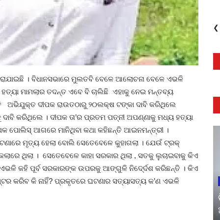
❮
ା କରାଯାଇଛି । ବିଧାନସଭାରେ ମୁଲତବି ବେଳେ ଆଲୋଚନା ବେଳେ ଏଭଳି
କ ହତ୍ୟା ମାମଲାର ତଦନ୍ତ ଏବେ ବି ଚାଲିଛି ଏହାକୁ ନେଇ ମନ୍ତବ୍ୟ
ନ୍ତି ଅଭିଯୁକ୍ତ ଦୀପକ ରାଉତଠାରୁ ୨୦ଲକ୍ଷ ଟଙ୍କା ଦାବି କରିଥିଲେ
ାକୁ ଦାବି କରିଥିଲେ । ଦୀପକ ତା’ର ପ୍ରତମ ପତ୍ନୀ ଅପଣ୍ଣାକୁ ମଧ୍ୟ ହତ୍ୟା
ଦୀପକ ପୋଲିସ୍ ଆଗରେ ମାନିଥିବା କଥା କହିଛନ୍ତି ଆଇନମନ୍ତ୍ରୀ ।
ର୍ଘଟଣାରେ ମୃତ୍ୟ ହେଲା ବୋଲି ସେତେବେଳେ କୁହାଗଲା । ଯେଉଁ ଟ୍ରକ୍
ରକେଲାରେ ଥିଲା । ସେତେବେଳେ କାହା ସରକାର ଥିଲା , ସତକୁ ଲୁଚାଇବାକୁ କିଏ
ଳି କହି ପୂର୍ବ ସରକାରଙ୍କ ଉପରକୁ ଆଙ୍ଗୁଳି ନିଦେ୍ର୍ଦଶ କରିଛନ୍ତି । କିଏ
୍ଟର କରିବ କି ନାହିଁ? ପ୍ରକୃତରେ ଘଟଣାର ସତ୍ୟାସତ୍ୟ କ’ଣ ଏଭଳି