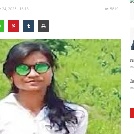
 24, 2025 - 16:18
5819
ଆନ
Ra
ଶି
Ra