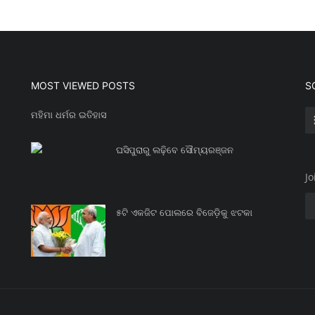
MOST VIEWED POSTS
S
ମହିମା ଧର୍ମର ଇତିହାସ
ଘସିପୁରାରୁ ଲଢ଼ିବେ ସୌମ୍ୟରଞ୍ଜନ
Jo
୫ଟି ଏକଜିଟ ପୋଲରେ ବିଜେଡ଼ିକୁ ଝଟକା