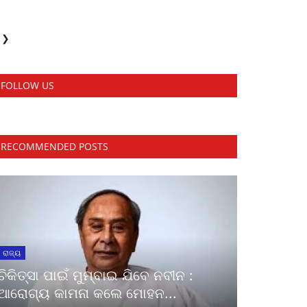
❯
FOLLOW US
RECOMMENDED POSTS
ରାଜ୍ୟ
ଚିକିତ୍ସା ପାଇଁ ମୁମ୍ବାଇ ଯିବେ ନବୀନ :
ଆରୋଗ୍ୟ କାମନା କଲେ ମୋହନ...