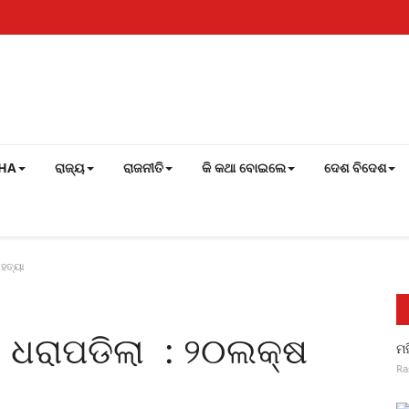
SHA
ରାଜ୍ୟ
ରାଜନୀତି
କି କଥା ବୋଇଲେ
ଦେଶ ବିଦେଶ
 ହତ୍ୟା
ତ ଧରାପଡିଲା : ୨୦ଲକ୍ଷ
ମହ
Ra