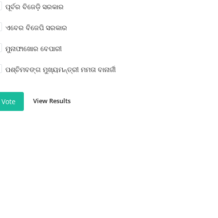
ପୂର୍ବର ବିଜେଡ଼ି ସରକାର
ଏବେର ବିଜେପି ସରକାର
ମୁନାଫାଖୋର ବେପାରୀ
ପଶ୍ଚିମବଙ୍ଗ ମୁଖ୍ୟମନ୍ତ୍ରୀ ମମତା ବାନାର୍ଜୀ
View Results
Vote