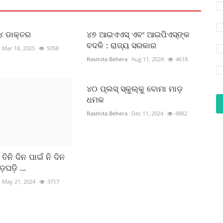
୩୪ ଡାକ୍ତର
୪୭ ଆଇଏଏସ୍‌ ଏବଂ ଆଇପିଏସ୍‌ଙ୍କ
ବଦଳି : ରାଜ୍ୟ ସରକାର
Mar 18, 2025
5058
Rasmita Behera
Aug 11, 2024
4618
୪୦ ପ୍ଲସ୍ ସ୍କୁଲ୍କୁ ବୋମା ମାଡ଼
ଧମକ
Rasmita Behera
Dec 11, 2024
4882
, ତିନି ଦିନ ପାଇଁ ନି ଦିନ
ଡ଼ଘଡ଼ି ...
May 21, 2024
3717