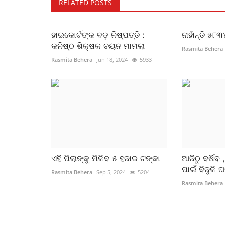
RELATED POSTS
ହାଇକୋର୍ଟଙ୍କ ବଡ଼ ନିଷ୍ପତ୍ତି :
ନାହାଁନ୍ତି ୫୮
କନିଷ୍ଠ ଶିକ୍ଷକ ଚୟନ ମାମଲା
Rasmita Behera
Rasmita Behera
Jun 18, 2024
5933
ଏହି ପିଲାଙ୍କୁ ମିଳିବ ୫ ହଜାର ଟଙ୍କା
ଆଜିଠୁ ବର୍ଷିବ 
ପାଇଁ ବିଜୁଳି ଘ
Rasmita Behera
Sep 5, 2024
5204
Rasmita Behera