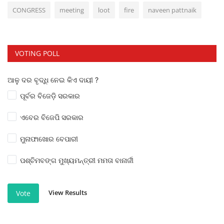
CONGRESS
meeting
loot
fire
naveen pattnaik
VOTING POLL
ଆଳୁ ଦର ବୃଦ୍ଧି ନେଇ କିଏ ଦାୟୀ ?
ପୂର୍ବର ବିଜେଡ଼ି ସରକାର
ଏବେର ବିଜେପି ସରକାର
ମୁନାଫାଖୋର ବେପାରୀ
ପଶ୍ଚିମବଙ୍ଗ ମୁଖ୍ୟମନ୍ତ୍ରୀ ମମତା ବାନାର୍ଜୀ
View Results
Vote