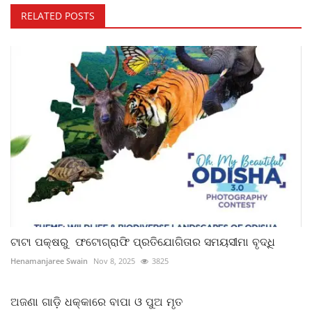
RELATED POSTS
ଟାଟା ପକ୍ଷରୁ ଫଟୋଗ୍ରାଫି ପ୍ରତିଯୋଗିତାର ସମୟସୀମା ବୃଦ୍ଧି
Henamanjaree Swain
Nov 8, 2025
3825
ଅଜଣା ଗାଡ଼ି ଧକ୍କାରେ ବାପା ଓ ପୁଅ ମୃତ