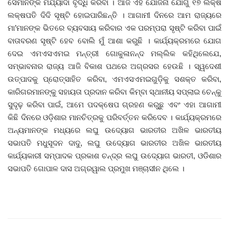
ସେମାନଙ୍କ ମର୍ଯ୍ୟାଦା ବୃଦ୍ଧି କରିବା । ଆଜି ଏହି ଯୋଜନା ଯୋଗୁଁ ୧୭ ଲକ୍ଷ
ଲକ୍ଷପତି ଦିଦି ସୃଷ୍ଟି ହୋଇପାରିଛନ୍ତି । ଆଗାମୀ ଦିନରେ ଆମ ରାଜ୍ୟରେ
ମା’ମାନଙ୍କ ଭିତରେ ବ୍ୟବସାୟ କରିବାର ଏକ ପରମ୍ପରା ସୃଷ୍ଟି କରିବା ପାଇଁ
ବାତାବରଣ ସୃଷ୍ଟି ହେବ ବୋଲି ମୁଁ ଆଶା କରୁଛି । କାର୍ଯ୍ୟକ୍ରମରେ ଯୋଗ
ଦେଇ ଏମଏସଏମଇ ମନ୍ତ୍ରୀ ଗୋକୁଳାନନ୍ଦ ମଲ୍ଲିକ କହିଥିଲେଯେ,
ସମ୍ଭାବନାର ରାଜ୍ୟ ଆଜି ବିକାଶ ପଥରେ ଅଗ୍ରସର ହେଉଛି । ସ୍ୱଦେଶୀ
ଉତ୍ପାଦକୁ ପ୍ରୋତ୍ସାହିତ କରିବା, ଏମଏସଏମଇଗୁଡ଼ିକୁ ସଶକ୍ତ କରିବା,
କାରିଗରମାନଙ୍କୁ ସହାୟତା ପ୍ରଦାନ କରିବା କିମ୍ବା ସ୍ଥାନୀୟ ସପ୍ଲାଇ ଚେନ୍‌କୁ
ସୁଦୃଢ଼ କରିବା ପାଇଁ, ଆମେ ପଦକ୍ଷେପ ଗ୍ରହଣ କରୁଛୁ ଏବଂ ଏହା ଆଗାମୀ
କିଛି ଦିନରେ ଓଡ଼ିଶାର ମାନଚିତ୍ରକୁ ପରିବର୍ତ୍ତନ କରିଦେବ । କାର୍ଯ୍ୟକ୍ରମରେ
ଅନ୍ୟମାନଙ୍କ ମଧ୍ୟରେ ଲଘୁ ଉଦ୍ୟୋଗ ଭାରତୀର ଅଖିଳ ଭାରତୀୟ
ସଭାପତି ମଧୁସୂଦନ ଦାଦୁ, ଲଘୁ ଉଦ୍ୟୋଗ ଭାରତୀର ଅଖିଳ ଭାରତୀୟ
କାର୍ଯ୍ୟକାରୀ ସମ୍ପାଦକ ପ୍ରକାଶ ଚନ୍ଦ୍ର ଲଘୁ ଉଦ୍ୟୋଗ ଭାରତୀ, ଓଡିଶାର
ସଭାପତି ଗୋପାଳ ଦାସ ଅଗ୍ରୱାଲ ପ୍ରମୁଖ ମଞ୍ଚାସୀନ ଥିଲେ ।