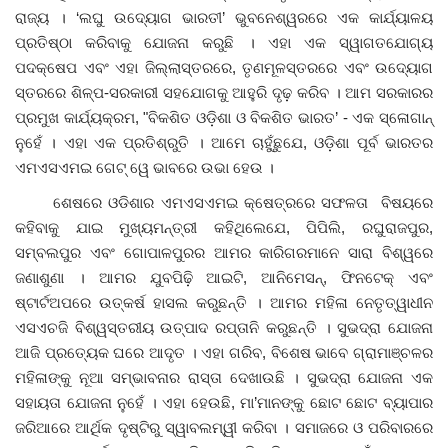
ରାଜ୍ୟ । ‘ଲଘୁ ଉଦ୍ୟୋଗ ଭାରତୀ’ ଭୁବନେଶ୍ୱରରେ ଏକ କାର୍ଯ୍ୟାଳୟ
ପ୍ରତିଷ୍ଠା କରିବାକୁ ଯୋଜନା କରୁଛି । ଏହା ଏକ ସ୍ୱାଗତଯୋଗ୍ୟ
ପଦକ୍ଷେପ ଏବଂ ଏହା ଜିଲ୍ଲାସ୍ତରରେ, ତୃଣମୂଳସ୍ତରରେ ଏବଂ ଉଦ୍ୟୋଗ
ସ୍ତରରେ ଶିଳ୍ପ-ସରକାରୀ ସହଯୋଗକୁ ଆହୁରି ଦୃଢ଼ କରିବ । ଆମ ସରକାରର
ପ୍ରମୁଖ କାର୍ଯ୍ୟକ୍ରମ, "ବିକଶିତ ଓଡ଼ିଶା ଓ ବିକଶିତ ଭାରତ’ - ଏକ ସ୍ଳୋଗାନ୍‌
ନୁହେଁ । ଏହା ଏକ ପ୍ରତିଶ୍ରୁତି । ଆମେ ଚାହୁଁଛୁଯେ, ଓଡ଼ିଶା ପୂର୍ବ ଭାରତର
ଏମଏସଏମଇ ଗେଟ୍‌ ୱେ ଭାବରେ ଉଭା ହେଉ ।
ଶେଷରେ ଓଡିଶାର ଏମଏସଏମଇ କ୍ଷେତ୍ରରେ ସଫଳତା ବିଷୟରେ
କହିବାକୁ ଯାଇ ମୁଖ୍ୟମନ୍ତ୍ରୀ କହିଥିଲେଯେ, ପିପିଲି, ରଘୁରାଜପୁର,
ସମ୍ବଲପୁର ଏବଂ ଗୋପାଳପୁରର ଆମର କାରିଗରମାନେ ସାରା ବିଶ୍ୱରେ
ଜଣାଶୁଣା । ଆମର ଯୁବପିଢ଼ି ଆଇଟି, ଆନିମେସନ୍‌, ଫିନଟେକ୍‌ ଏବଂ
ଷ୍ଟାର୍ଟଅପରେ ଉତ୍କର୍ଷ ହାସଲ କରୁଛନ୍ତି । ଆମର ମହିଳା ନେତୃତ୍ୱାଧୀନ
ଏସଏଚଜି ବିଶ୍ୱସ୍ତରୀୟ ଉତ୍ପାଦ ରପ୍ତାନି କରୁଛନ୍ତି । ସୁଭଦ୍ରା ଯୋଜନା
ଆଜି ପ୍ରତ୍ୟେକ ଘରେ ଆଦୃତ । ଏହା ଗରିବ, ବିଶେଷ ଭାବେ ଗ୍ରାମାଞ୍ଚଳର
ମହିଳାଙ୍କୁ ନୂଆ ସମ୍ଭାବନାର ରାସ୍ତା ଦେଖାଉଛି । ସୁଭଦ୍ରା ଯୋଜନା ଏକ
ସହାୟତା ଯୋଜନା ନୁହେଁ । ଏହା ହେଉଛି, ମା’ମାନଙ୍କୁ ଛୋଟ ଛୋଟ ବ୍ୟାପାର
ଜରିଆରେ ଆର୍ଥିକ ଦୃଷ୍ଟିରୁ ସ୍ୱାବଲମ୍ୱୀ କରିବା । ସମାଜରେ ଓ ପରିବାରରେ