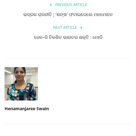
PREVIOUS ARTICLE
ଭଦ୍ରକ ରାଜନୀତି ; ‘ଶଙ୍ଖ’ ଫଟାଇଦେଲେ ମନମୋହନ
NEXT ARTICLE
ଜେନ-ଜି ବିକଶିତ ଭାରତର ଶକ୍ତି : ମୋଦି
Henamanjaree Swain