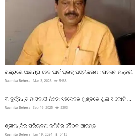
ରାଜ୍ୟରେ ଆରମ୍ଭ ହେବ ପାର୍ଟ ପ୍ଲଟ୍ ପଞ୍ଜୀକରଣ : ରାଜସ୍ବ ମନ୍ତ୍ରୀ
Rasmita Behera
Mar 3, 2025
5483
୩ ଦୁର୍ଦ୍ଦାନ୍ତ ମାଓବାଦୀ ନିହତ: ସହଦେବର ମୁଣ୍ଡରେ ଥିଲା ୧ କୋଟି ...
Rasmita Behera
Sep 16, 2025
5393
ଶ୍ରୀମନ୍ଦିର ପରିଚାଳନା କମିଟିର ବୈଠକ ଆରମ୍ଭ
Rasmita Behera
Jun 19, 2024
5415