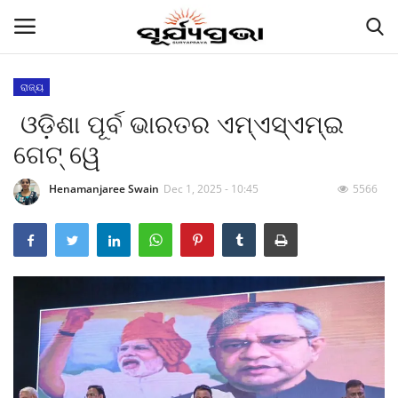
ରାଜ୍ୟ
ଓଡ଼ିଶା ପୂର୍ବ ଭାରତର ଏମ୍‌ଏସ୍‌ଏମ୍‌ଇ
Contact
ଗେଟ୍‌ ୱେ
Gallery
Henamanjaree Swain
Dec 1, 2025 - 10:45
5566
E-paper
Famous Durga Puja From Odisha
ରାଜ୍ୟ
ରାଜନୀତି
କି କଥା ବୋଇଲେ