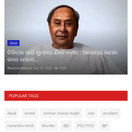
ରାଜ୍ୟ
ଚିକିତ୍ସା ପାଇଁ ମୁମ୍ବାଇ ଯିବେ ନବୀନ : ଆରୋଗ୍ୟ କାମନା
କଲେ ମୋହନ...
Rasmita Behera
Jun 19, 2025
5396
POPULAR TAGS
dead
Arrest
mohan charan majhi
rain
accident
narendra modi
Murder
BJD
POLITICS
BJP