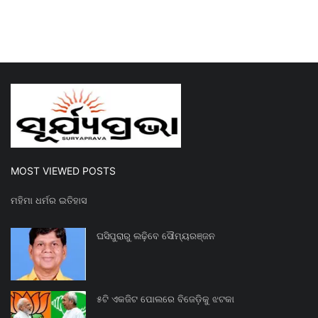
MOST VIEWED POSTS
ମହିମା ଧର୍ମର ଇତିହାସ
ଘସିପୁରାରୁ ଲଢ଼ିବେ ସୌମ୍ୟରଞ୍ଜନ
୫ଟି ଏକଜିଟ ପୋଲରେ ବିଜେଡ଼ିକୁ ଝଟକା