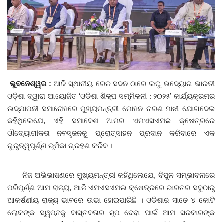
ଦେଶ ବିଦେଶ
ପ୍ରଶାସନ ଖବର
ଜିଲ୍ଲା
ଭୁବନେଶ୍ୱର :
ଆଜି ସ୍ଥାନୀୟ ରେଳ ସଦନ ଠାରେ ଲଘୁ ଉଦ୍ୟୋଗ ଭାରତୀ
ଓଡ଼ିଶା ଦ୍ୱାରା ଆୟୋଜିତ ‘ଓଡିଶା ଶିଳ୍ପ ସମ୍ମିଳନୀ : ୨୦୨୫’ କାର୍ଯ୍ୟକ୍ରମର
ଆପଣଙ୍କ କଲମରୁ
ଉଦ୍‌ଯାପନୀ ସମାରୋହରେ ମୁଖ୍ୟମନ୍ତ୍ରୀ ମୋହନ ଚରଣ ମାଝୀ ଯୋଗଦେଇ
କହିଥିଲେଯେ, ଏହି ସମାବେଶ ଆମର ଏମଏସଏମଇ କ୍ଷେତ୍ରରେ
ମହାନଗର
ଔଦ୍ୟୋଗୀକତା ନବସୃଜନକୁ ପ୍ରୋତ୍ସାହନ ପ୍ରଦାନ କରିବାରେ ଏକ
ଗୁରୁତ୍ୱପୂର୍ଣ୍ଣ ଭୂମିକା ଗ୍ରହଣ କରିବ ।
ଅପରାଧ
ଖେଳ ଖବର
ନିଜ ଅଭିଭାଷଣରେ ମୁଖ୍ୟମନ୍ତ୍ରୀ କହିଥିଲେଯେ, ବିପୁଳ ସମ୍ଭାବନାରେ
ପରିପୂର୍ଣ୍ଣ ଆମ ରାଜ୍ୟ, ଆଜି ଏମଏସଏମଇ କ୍ଷେତ୍ରରେ ଭାରତର ସବୁଠାରୁ
ବିଶେଷ
ଆକର୍ଷଣୀୟ ରାଜ୍ୟ ଭାବରେ ଉଭା ହୋଇପାରିଛି । ଓଡିଶାର ସାଢେ ୪ କୋଟି
ଲୋକଙ୍କ ସ୍ୱପ୍ନକୁ ବାସ୍ତବତାର ରୂପ ଦେବା ପାଇଁ ଆମ ସରକାରଙ୍କ