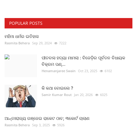
POPULAR POSTS
ମହିମା ଧର୍ମର ଇତିହାସ
Rasmita Behera
Sep 29, 2024
7222
ପୀତବାସ ହତ୍ୟା ମାମଲା : ବିଜେଡ଼ିର ପୂର୍ବତନ ବିଧାୟକ
ବିକ୍ରମ ପଣ୍...
Henamanjaree Swain
Oct 23, 2025
6102
କି କଥା ବୋଇଲେ ?
Samir Kumar Rout
Jan 20, 2026
6025
ଆନ୍ତଃରାଜ୍ୟ ଗଞ୍ଜେଇ ରାକେଟ ଠାବ; ୩କୋର୍ଟ ଚାଲାଣ
Rasmita Behera
Sep 3, 2025
5926