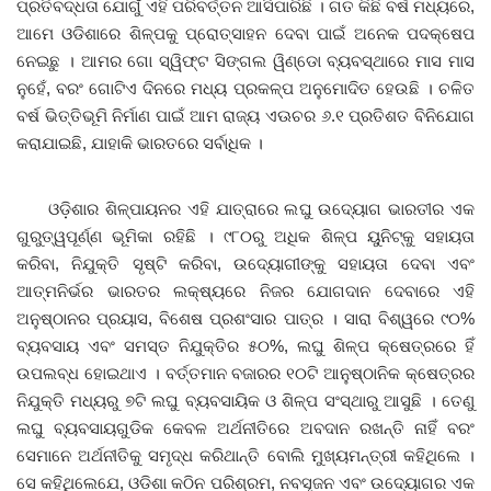
ପ୍ରତିବଦ୍ଧତା ଯୋଗୁଁ ଏହି ପରିବର୍ତ୍ତନ ଆସିପାରିଛି । ଗତ କିଛି ବର୍ଷ ମଧ୍ୟରେ,
ଆମେ ଓଡିଶାରେ ଶିଳ୍ପକୁ ପ୍ରୋତ୍ସାହନ ଦେବା ପାଇଁ ଅନେକ ପଦକ୍ଷେପ
ନେଇଛୁ । ଆମର ଗୋ ସ୍ୱିଫ୍ଟ ସିଙ୍ଗଲ ୱିଣ୍ଡୋ ବ୍ୟବସ୍ଥାରେ ମାସ ମାସ
ନୁହେଁ, ବରଂ ଗୋଟିଏ ଦିନରେ ମଧ୍ୟ ପ୍ରକଳ୍ପ ଅନୁମୋଦିତ ହେଉଛି । ଚଳିତ
ବର୍ଷ ଭିତ୍ତିଭୂମି ନିର୍ମାଣ ପାଇଁ ଆମ ରାଜ୍ୟ ଏଊଚର ୬.୧ ପ୍ରତିଶତ ବିନିଯୋଗ
କରାଯାଇଛି, ଯାହାକି ଭାରତରେ ସର୍ବାଧିକ ।
ଓଡ଼ିଶାର ଶିଳ୍ପାୟନର ଏହି ଯାତ୍ରାରେ ଲଘୁ ଉଦ୍ୟୋଗ ଭାରତୀର ଏକ
ଗୁରୁତ୍ୱପୂର୍ଣ୍ଣ ଭୂମିକା ରହିଛି । ୯୮୦ରୁ ଅଧିକ ଶିଳ୍ପ ୟୁନିଟ୍‌କୁ ସହାୟତା
କରିବା, ନିଯୁକ୍ତି ସୃଷ୍ଟି କରିବା, ଉଦ୍ୟୋଗୀଙ୍କୁ ସହାୟତା ଦେବା ଏବଂ
ଆତ୍ମନିର୍ଭର ଭାରତର ଲକ୍ଷ୍ୟରେ ନିଜର ଯୋଗଦାନ ଦେବାରେ ଏହି
ଅନୁଷ୍ଠାନର ପ୍ରୟାସ, ବିଶେଷ ପ୍ରଶଂସାର ପାତ୍ର । ସାରା ବିଶ୍ୱରେ ୯୦%
ବ୍ୟବସାୟ ଏବଂ ସମସ୍ତ ନିଯୁକ୍ତିର ୫୦%, ଲଘୁ ଶିଳ୍ପ କ୍ଷେତ୍ରରେ ହିଁ
ଉପଲବ୍‌ଧ ହୋଇଥାଏ । ବର୍ତ୍ତମାନ ବଜାରର ୧୦ଟି ଆନୁଷ୍ଠାନିକ କ୍ଷେତ୍ରର
ନିଯୁକ୍ତି ମଧ୍ୟରୁ ୭ଟି ଲଘୁ ବ୍ୟବସାୟିକ ଓ ଶିଳ୍ପ ସଂସ୍ଥାରୁ ଆସୁଛି । ତେଣୁ
ଲଘୁ ବ୍ୟବସାୟଗୁଡିକ କେବଳ ଅର୍ଥନୀତିରେ ଅବଦାନ ରଖନ୍ତି ନାହିଁ ବରଂ
ସେମାନେ ଅର୍ଥନୀତିକୁ ସମୃଦ୍ଧ କରିଥାନ୍ତି ବୋଲି ମୁଖ୍ୟମନ୍ତ୍ରୀ କହିଥିଲେ ।
ସେ କହିଥିଲେଯେ, ଓଡିଶା କଠିନ ପରିଶ୍ରମ, ନବସୃଜନ ଏବଂ ଉଦ୍ୟୋଗର ଏକ