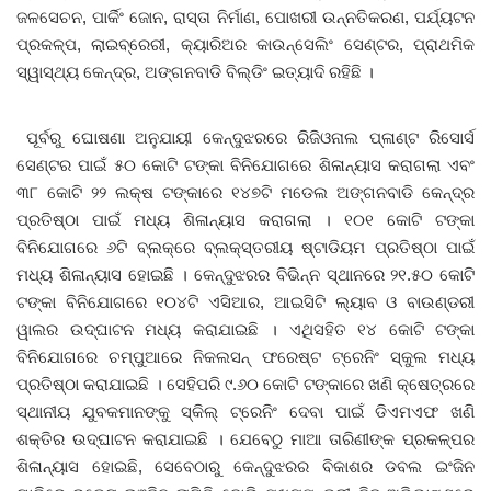
ଜଳସେଚନ, ପାର୍କିଂ ଜୋନ, ରାସ୍ତା ନିର୍ମାଣ, ପୋଖରୀ ଉନ୍ନତିକରଣ, ପର୍ଯ୍ୟଟନ
ପ୍ରକଳ୍ପ, ଲାଇବ୍ରେରୀ, କ୍ୟାରିଅର କାଉନ୍‌ସେଲିଂ ସେଣ୍ଟର, ପ୍ରାଥମିକ
ସ୍ୱାସ୍ଥ୍ୟ କେନ୍ଦ୍ର, ଅଙ୍ଗନବାଡି ବିଲ୍ଡିଂ ଇତ୍ୟାଦି ରହିଛି ।
ପୂର୍ବରୁ ଘୋଷଣା ଅନୁଯାୟୀ କେନ୍ଦୁଝରରେ ରିଜିଓନାଲ ପ୍ଳାଣ୍ଟ ରିସୋର୍ସ
ସେଣ୍ଟର ପାଇଁ ୫୦ କୋଟି ଟଙ୍କା ବିନିଯୋଗରେ ଶିଳାନ୍ୟାସ କରାଗଲା ଏବଂ
୩୮ କୋଟି ୨୨ ଲକ୍ଷ ଟଙ୍କାରେ ୧୪୭ଟି ମଡେଲ ଅଙ୍ଗନବାଡି କେନ୍ଦ୍ର
ପ୍ରତିଷ୍ଠା ପାଇଁ ମଧ୍ୟ ଶିଳାନ୍ୟାସ କରାଗଲା । ୧୦୧ କୋଟି ଟଙ୍କା
ବିନିଯୋଗରେ ୬ଟି ବ୍ଲକ୍‌ରେ ବ୍ଲକ୍‌ସ୍ତରୀୟ ଷ୍ଟାଡିୟମ ପ୍ରତିଷ୍ଠା ପାଇଁ
ମଧ୍ୟ ଶିଳାନ୍ୟାସ ହୋଇଛି । କେନ୍ଦୁଝରର ବିଭିନ୍ନ ସ୍ଥାନରେ ୨୧.୫୦ କୋଟି
ଟଙ୍କା ବିନିଯୋଗରେ ୧୦୪ଟି ଏସିଆର, ଆଇସିଟି ଲ୍ୟାବ ଓ ବାଉଣ୍ଡରୀ
ୱାଲର ଉଦ୍‌ଘାଟନ ମଧ୍ୟ କରାଯାଇଛି । ଏଥିସହିତ ୧୪ କୋଟି ଟଙ୍କା
ବିନିଯୋଗରେ ଚମ୍ପୁଆରେ ନିକଲସନ୍‌ ଫରେଷ୍ଟ ଟ୍ରେନିଂ ସ୍କୁଲ ମଧ୍ୟ
ପ୍ରତିଷ୍ଠା କରାଯାଇଛି । ସେହିପରି ୯.୬୦ କୋଟି ଟଙ୍କାରେ ଖଣି କ୍ଷେତ୍ରରେ
ସ୍ଥାନୀୟ ଯୁବକମାନଙ୍କୁ ସ୍କିଲ୍‌ ଟ୍ରେନିଂ ଦେବା ପାଇଁ ଡିଏମଏଫ ଖଣି
ଶକ୍ତିର ଉଦ୍‌ଘାଟନ କରାଯାଇଛି । ଯେବେଠୁ ମାଆ ତାରିଣୀଙ୍କ ପ୍ରକଳ୍ପର
ଶିଳାନ୍ୟାସ ହୋଇଛି, ସେବେଠାରୁ କେନ୍ଦୁଝରର ବିକାଶର ଡବଲ ଇଂଜିନ