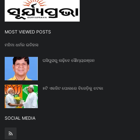
MOST VIEWED POSTS
ମହିମା ଧର୍ମର ଇତିହାସ
ଘସିପୁରାରୁ ଲଢ଼ିବେ ସୌମ୍ୟରଞ୍ଜନ
୫ଟି ଏକଜିଟ ପୋଲରେ ବିଜେଡ଼ିକୁ ଝଟକା
SOCIAL MEDIA