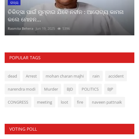
ରାଜ୍ୟ
ଚିକିତ୍ସା ପାଇଁ ମୁମ୍ବାଇ ଯିବେ ନବୀନ : ଆରୋଗ୍ୟ କାମନା
କଲେ ମୋହନ...
Rasmita Behera
Jun 19, 2025
5396
POPULAR TAGS
dead
Arrest
mohan charan majhi
rain
accident
narendra modi
Murder
BJD
POLITICS
BJP
CONGRESS
meeting
loot
fire
naveen pattnaik
VOTING POLL