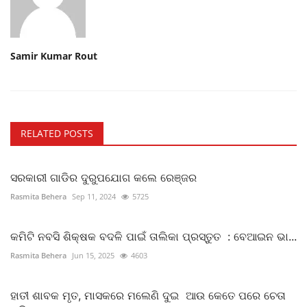
Samir Kumar Rout
RELATED POSTS
ସରକାରୀ ଗାଡିର ଦୁରୁପଯୋଗ କଲେ ରେଞ୍ଜର
Rasmita Behera
Sep 11, 2024
5725
କମିଟି ନବସି ଶିକ୍ଷକ ବଦଳି ପାଇଁ ତାଲିକା ପ୍ରସ୍ତୁତ : ବେଆଇନ ଭା...
Rasmita Behera
Jun 15, 2025
4603
ହାତୀ ଶାବକ ମୃତ, ମାସକରେ ମଲେଣି ଦୁଇ ଆଉ କେତେ ପରେ ଚେତା