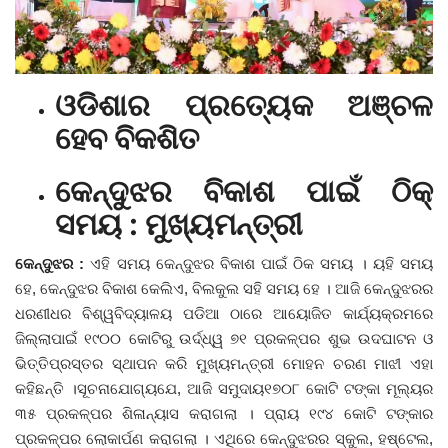
ଦେଶ ବିଦେଶ
ପ୍ରଶାସନ ଖବର
ଓଡିଶାର ପ୍ରତ୍ୟେକ ଅଞ୍ଚଳ
ହେବ ବିକଶିତ
ଜିଲ୍ଲା
କେନ୍ଦୁଝର ବିକାଶ ପାଇଁ ଠିକ୍‌
ଆପଣଙ୍କ କଲମରୁ
ସମୟ : ମୁଖ୍ୟମନ୍ତ୍ରୀ
ମହାନଗର
କେନ୍ଦୁଝର :
ଏହି ସମୟ କେନ୍ଦୁଝର ବିକାଶ ପାଇଁ ଠିକ ସମୟ । ୟହି ସମୟ
ହେ, କେନ୍ଦୁଝର ବିକାଶ କେଲିଏ, ବିଲକୁଲ ସହି ସମୟ ହେ । ଆଜି କେନ୍ଦୁଝରର
ଅପରାଧ
ଧରଣୀଧର ବିଶ୍ୱବିଦ୍ୟାଳୟ ପଡିଆ ଠାରେ ଆୟୋଜିତ କାର୍ଯ୍ୟକ୍ରମରେ
ଜିଲ୍ଲାପାଇଁ ୧୯୦୦ କୋଟିରୁ ଉର୍ଦ୍ଧ୍ୱ ୭୧ ପ୍ରକଳ୍ପର ଶୁଭ ଉଦଘାଟନ ଓ
ଖେଳ ଖବର
ଭିତ୍ତିପ୍ରସ୍ତର ସ୍ଥାପନ କରି ମୁଖ୍ୟମନ୍ତ୍ରୀ ମୋହନ ଚରଣ ମାଝୀ ଏହା
କହିଛନ୍ତି ।ସୂଚନାଯୋଗ୍ୟଯେ, ଆଜି ସମୁଦାୟ୧୭୦୮ କୋଟି ଟଙ୍କା ମୂଲ୍ୟର
ବିଶେଷ
୩୫ ପ୍ରକଳ୍ପର ଶିଳାନ୍ୟାସ କରାଗଲା । ପ୍ରାୟ ୧୯୪ କୋଟି ଟଙ୍କାର
ପ୍ରକଳ୍ପର ଲୋକାର୍ପଣ କରାଗଲା । ଏଥିରେ କେନ୍ଦୁଝରର ସ୍କୁଲ, ହଷ୍ଟେଲ,