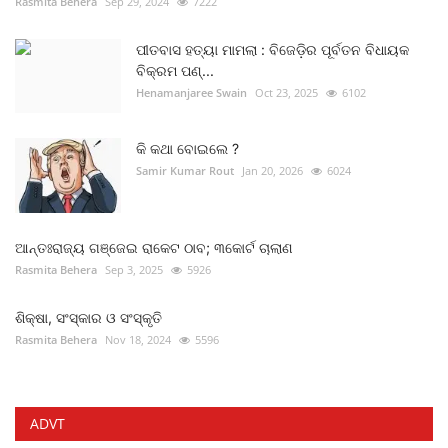
Rasmita Behera
Sep 29, 2024
7222
ପୀତବାସ ହତ୍ୟା ମାମଲା : ବିଜେଡ଼ିର ପୂର୍ବତନ ବିଧାୟକ
ବିକ୍ରମ ପଣ୍...
Henamanjaree Swain
Oct 23, 2025
6102
କି କଥା ବୋଇଲେ ?
Samir Kumar Rout
Jan 20, 2026
6024
ଆନ୍ତଃରାଜ୍ୟ ଗଞ୍ଜେଇ ରାକେଟ ଠାବ; ୩କୋର୍ଟ ଚାଲାଣ
Rasmita Behera
Sep 3, 2025
5926
ଶିକ୍ଷା, ସଂସ୍କାର ଓ ସଂସ୍କୃତି
Rasmita Behera
Nov 18, 2024
5596
ADVT