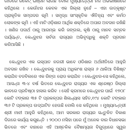
ଗାଡିରେ ରକେଟ୍‌ ଇଞ୍ଜିନ ଲାଗିଛି ବୋଲି ମୁଖ୍ୟମନ୍ତ୍ରୀ ନିଜ ଅଭିଭାଷଣରେ
କହିଥିଲେ । କେଉଁଝର କେବଳ ଏକ ଜିଲ୍ଲା ନୁହେଁ – ଏହା ଉତ୍କୃଷ୍ଟ
ପ୍ରାକୃତିକ ସମ୍ପଦର ଭୂମି । ସମୃଦ୍ଧ ସାଂସ୍କୃତିକ ଐତିହ୍ୟ ଏବଂ କର୍ମଠ
ଲୋକଙ୍କ ଭୂମି । ଏହି ମାଟି ଓଡ଼ିଶାର ଆର୍ଥିକ ଶକ୍ତିରେ ଅପାର ଅବଦାନ ରଖିଛି
। ଖଣିଜ ପଦାର୍ଥ ଠାରୁ ଆରମ୍ଭ କରି ଜଙ୍ଗଲ, କୃଷି ଠାରୁ ମାନବ ସମ୍ବଳ
ପର୍ଯ୍ୟନ୍ତ, କେନ୍ଦୁଝର ସର୍ବଦା ରାଜ୍ୟର ଅଭିବୃଦ୍ଧିକୁ ଶକ୍ତି ପ୍ରଦାନ
କରିଆସିଛି ।
କେନ୍ଦୁଝର ଏକ ଇସ୍ପାତ ନଗରୀ ଭାବେ ଓଡିଶାର ଅର୍ଥନୀତିରେ ଆହୁରି
ଅବଦାନ ରଖିବ । କେନ୍ଦୁଝରକୁ ପ୍ରାୟ ଅଧିକାଂଶ ରାସ୍ତା ୬ ଥାକିଆ ବିଶିଷ୍ଟ
କରାଯିବ ବଡବିଲରେ ଏକ ରିଙ୍ଗ ରୋଡ କରାଯିବ । କେନ୍ଦୁଝର-ସେ କହିଥିଲେ,
ଆସନ୍ତା ୩-୪ ବର୍ଷ ଭିତରେ କେନ୍ଦୁଝର ରାଜ୍ୟର ଏକ ଶ୍ରେଷ୍ଠ ଜିଲ୍ଲା
ଭାବରେ ପ୍ରତିଷ୍ଠା ହାସଲ କରିବ । ସେହି କ୍ରମରେ କେନ୍ଦୁଝର ପାଇଁ ୧୭୦୮
କୋଟି ଟଙ୍କାର ୩୫ ଟି ପ୍ରକଳ୍ପର ଶିଳାନ୍ୟାସ ସହିତ,୧୯୪ କୋଟି ଟଙ୍କାର
୩୬ ଟି ପ୍ରକଳ୍ପ ଉଦ୍ଘାଟିତ ହେଉଛି ବୋଲି ସେ କହିଥିଲେ । ମୁଖ୍ୟମନ୍ତ୍ରୀ
ଶ୍ରୀ ମାଝୀ ଆହୁରି କହିଥିଲେ, ଆମ ସରକାର ରାଜ୍ୟର ସନ୍ତୁଳିତ ବିକାଶ
ଦିଗରେ କାର୍ଯ୍ୟ କରୁଛନ୍ତି । ୨୦୦୦ ମସିହା ପରେ ମୁଁ ଅନେକ ବାର ବିଧାନସଭା
ଭିତରେ ଏବଂ ବାହାରେ ଏହି ଆଞ୍ଚଳିକ ବୈଷମ୍ୟତା ବିରୁଦ୍ଧରେ ସ୍ୱର