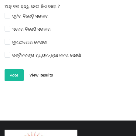
ଆଳୁ ଦର ବୃଦ୍ଧି ନେଇ କିଏ ଦାୟୀ ?
ପୂର୍ବର ବିଜେଡ଼ି ସରକାର
ଏବେର ବିଜେପି ସରକାର
ମୁନାଫାଖୋର ବେପାରୀ
ପଶ୍ଚିମବଙ୍ଗ ମୁଖ୍ୟମନ୍ତ୍ରୀ ମମତା ବାନାର୍ଜୀ
View Results
Vote