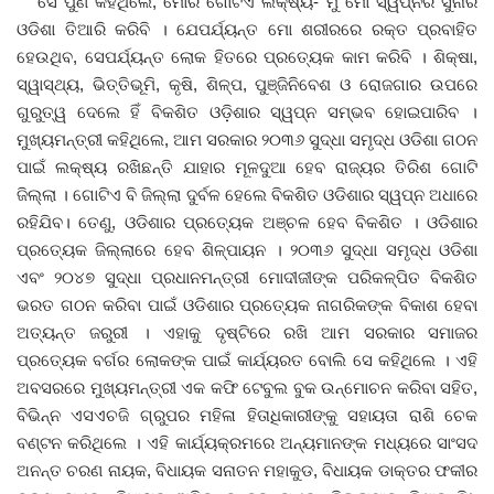
ସେ ପୁଣି କହିଥିଲେ, ମୋର ଗୋଟିଏ ଲକ୍ଷ୍ୟ- ମୁଁ ମୋ ସ୍ୱପ୍ନର ସୁନାର
ଓଡିଶା ତିଆରି କରିବି । ଯେପର୍ଯ୍ୟନ୍ତ ମୋ ଶରୀରରେ ରକ୍ତ ପ୍ରବାହିତ
ହେଉଥିବ, ସେପର୍ଯ୍ୟନ୍ତ ଲୋକ ହିତରେ ପ୍ରତ୍ୟେକ କାମ କରିବି । ଶିକ୍ଷା,
ସ୍ୱାସ୍ଥ୍ୟ, ଭିତ୍ତିଭୂମି, କୃଷି, ଶିଳ୍ପ, ପୁଞ୍ଜିନିବେଶ ଓ ରୋଜଗାର ଉପରେ
ଗୁରୁତ୍ୱ ଦେଲେ ହିଁ ବିକଶିତ ଓଡ଼ିଶାର ସ୍ୱପ୍ନ ସମ୍ଭବ ହୋଇପାରିବ ।
ମୁଖ୍ୟମନ୍ତ୍ରୀ କହିଥିଲେ, ଆମ ସରକାର ୨୦୩୬ ସୁଦ୍ଧା ସମୃଦ୍ଧ ଓଡିଶା ଗଠନ
ପାଇଁ ଲକ୍ଷ୍ୟ ରଖିଛନ୍ତି ଯାହାର ମୂଳଦୁଆ ହେବ ରାଜ୍ୟର ତିରିଶ ଗୋଟି
ଜିଲ୍ଲା । ଗୋଟିଏ ବି ଜିଲ୍ଲା ଦୁର୍ବଳ ହେଲେ ବିକଶିତ ଓଡିଶାର ସ୍ୱପ୍ନ ଅଧାରେ
ରହିଯିବ। ତେଣୁ, ଓଡିଶାର ପ୍ରତ୍ୟେକ ଅଞ୍ଚଳ ହେବ ବିକଶିତ । ଓଡିଶାର
ପ୍ରତ୍ୟେକ ଜିଲ୍ଲାରେ ହେବ ଶିଳ୍ପାୟନ । ୨୦୩୬ ସୁଦ୍ଧା ସମୃଦ୍ଧ ଓଡିଶା
ଏବଂ ୨୦୪୭ ସୁଦ୍ଧା ପ୍ରଧାନମନ୍ତ୍ରୀ ମୋଦୀଜୀଙ୍କ ପରିକଳ୍ପିତ ବିକଶିତ
ଭରତ ଗଠନ କରିବା ପାଇଁ ଓଡିଶାର ପ୍ରତ୍ୟେକ ନାଗରିକଙ୍କ ବିକାଶ ହେବା
ଅତ୍ୟନ୍ତ ଜରୁରୀ । ଏହାକୁ ଦୃଷ୍ଟିରେ ରଖି ଆମ ସରକାର ସମାଜର
ପ୍ରତ୍ୟେକ ବର୍ଗର ଲୋକଙ୍କ ପାଇଁ କାର୍ଯ୍ୟରତ ବୋଲି ସେ କହିଥିଲେ । ଏହି
ଅବସରରେ ମୁଖ୍ୟମନ୍ତ୍ରୀ ଏକ କଫି ଟେବୁଲ ବୁକ ଉନ୍ମୋଚନ କରିବା ସହିତ,
ବିଭିନ୍ନ ଏସଏଚଜି ଗ୍ରୁପର ମହିଳା ହିତାଧିକାରୀଙ୍କୁ ସହାୟତା ରାଶି ଚେକ
ବଣ୍ଟନ କରିଥିଲେ । ଏହି କାର୍ଯ୍ୟକ୍ରମରେ ଅନ୍ୟମାନଙ୍କ ମଧ୍ୟରେ ସାଂସଦ
ଅନନ୍ତ ଚରଣ ନାୟକ, ବିଧାୟକ ସନାତନ ମହାକୁଡ, ବିଧାୟକ ଡାକ୍ତର ଫକୀର