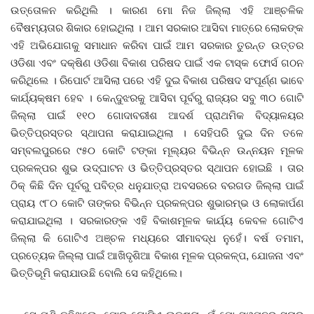
ଉତ୍ତୋଳନ କରିଥିଲି । କାରଣ ମୋ ନିଜ ଜିଲ୍ଲା ଏହି ଆଞ୍ଚଳିକ
ବୈଷମ୍ୟତାର ଶିକାର ହୋଇଥିଲା । ଆମ ସରକାର ଆସିବା ମାତ୍ରେ ଲୋକଙ୍କ
ଏହି ଅଭିଯୋଗକୁ ସମାଧାନ କରିବା ପାଇଁ ଆମ ସରକାର ତୁରନ୍ତ ଉତ୍ତର
ଓଡିଶା ଏବଂ ଦକ୍ଷିଣ ଓଡିଶା ବିକାଶ ପରିଷଦ ପାଇଁ ଏକ ଟାସ୍କ ଫୋର୍ସ ଗଠନ
କରିଥିଲେ । ରିପୋର୍ଟ ଆସିଲା ପରେ ଏହି ଦୁଇ ବିକାଶ ପରିଷଦ ସଂପୂର୍ଣ୍ଣ ଭାବେ
କାର୍ଯ୍ୟକ୍ଷମ ହେବ । କେନ୍ଦୁଝରକୁ ଆସିବା ପୂର୍ବରୁ ରାଜ୍ୟର ସବୁ ୩୦ ଗୋଟି
ଜିଲ୍ଲା ପାଇଁ ୧୧୦ ଗୋଦାବରୀଶ ଆଦର୍ଶ ପ୍ରାଥମିକ ବିଦ୍ୟାଳୟର
ଭିତ୍ତିପ୍ରସ୍ତର ସ୍ଥାପନା କରାଯାଇଥିଲା । ସେହିପରି ଦୁଇ ଦିନ ତଳେ
ସମ୍ବଲପୁରରେ ୯୫୦ କୋଟି ଟଙ୍କା ମୂଲ୍ୟର ବିଭିନ୍ନ ଉନ୍ନୟନ ମୂଳକ
ପ୍ରକଳ୍ପର ଶୁଭ ଉଦ୍‌ଘାଟନ ଓ ଭିତ୍ତିପ୍ରସ୍ତର ସ୍ଥାପନ ହୋଇଛି । ତାର
ଠିକ୍‌ କିଛି ଦିନ ପୂର୍ବରୁ ପବିତ୍ର ଧନୁଯାତ୍ରା ଅବସରରେ ବରଗଡ ଜିଲ୍ଲା ପାଇଁ
ପ୍ରାୟ ୯୮୦ କୋଟି ତାଙ୍କର ବିଭିନ୍ନ ପ୍ରକଳ୍ପର ଶୁଭାରମ୍ଭ ଓ ଲୋକାର୍ପଣ
କରାଯାଇଥିଲା । ସରକାରଙ୍କ ଏହି ବିକାଶମୂଳକ କାର୍ଯ୍ୟ କେବଳ ଗୋଟିଏ
ଜିଲ୍ଲା କି ଗୋଟିଏ ଅଞ୍ଚଳ ମଧ୍ୟରେ ସୀମାବଦ୍ଧ ନୁହେଁ। ବର୍ଷ ତମାମ,
ପ୍ରତ୍ୟେକ ଜିଲ୍ଲା ପାଇଁ ଆଖିଦୃଶିଆ ବିକାଶ ମୂଳକ ପ୍ରକଳ୍ପ, ଯୋଜନା ଏବଂ
ଭିତ୍ତିଭୂମି କରାଯାଉଛି ବୋଲି ସେ କହିଥିଲେ।