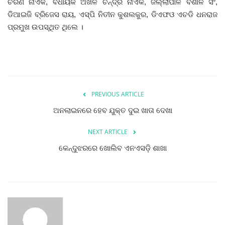
ଚରଣ ନାଏକ, ବିଧାୟକ ଅଖିଳ ଚନ୍ଦ୍ର ନାଏକ, ଜିଲ୍ଲାପାଳ ବିଶାଳ ସିଂ,
ଡିଆଇଜି ବ୍ରିଜେସ ରାୟ, ଏସ୍‌ପି ନିତୀନ କୁଶଲକୁର, ଡିଏଫଓ ଏଚଡି ଧନରାଜ
ପ୍ରମୁଖ ଉପସ୍ଥିତ ଥିଲେ ।
PREVIOUS ARTICLE
ଅନଲାଇନରେ ହେବ ଯୁକ୍ତ ଦୁଇ ଖାତା ଦେଖା
NEXT ARTICLE
କେନ୍ଦୁଝରରେ ଖୋଲିବ ଏନଏସଡ଼ି ଶାଖା