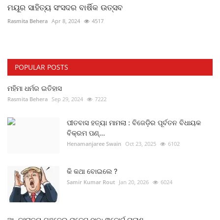
ମୟୂର ସାହିତ୍ୟ ସଂସଦର ବାର୍ଷିକ ଉତ୍ସବ
Rasmita Behera
Apr 8, 2024
4517
POPULAR POSTS
ମହିମା ଧର୍ମର ଇତିହାସ
Rasmita Behera
Sep 29, 2024
7222
ପୀତବାସ ହତ୍ୟା ମାମଲା : ବିଜେଡ଼ିର ପୂର୍ବତନ ବିଧାୟକ
ବିକ୍ରମ ପଣ୍...
Henamanjaree Swain
Oct 23, 2025
6102
କି କଥା ବୋଇଲେ ?
Samir Kumar Rout
Jan 20, 2026
6024
ଆନ୍ତଃରାଜ୍ୟ ଗଞ୍ଜେଇ ରାକେଟ ଠାବ; ୩କୋର୍ଟ ଚାଲାଣ