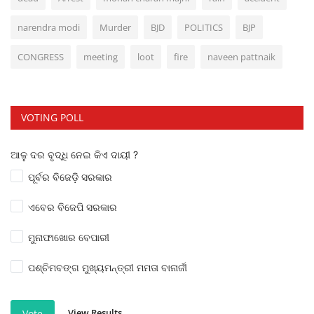
narendra modi
Murder
BJD
POLITICS
BJP
CONGRESS
meeting
loot
fire
naveen pattnaik
VOTING POLL
ଆଳୁ ଦର ବୃଦ୍ଧି ନେଇ କିଏ ଦାୟୀ ?
ପୂର୍ବର ବିଜେଡ଼ି ସରକାର
ଏବେର ବିଜେପି ସରକାର
ମୁନାଫାଖୋର ବେପାରୀ
ପଶ୍ଚିମବଙ୍ଗ ମୁଖ୍ୟମନ୍ତ୍ରୀ ମମତା ବାନାର୍ଜୀ
View Results
Vote