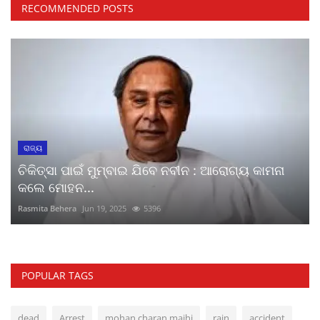
RECOMMENDED POSTS
ରାଜ୍ୟ
ଚିକିତ୍ସା ପାଇଁ ମୁମ୍ବାଇ ଯିବେ ନବୀନ : ଆରୋଗ୍ୟ କାମନା
କଲେ ମୋହନ...
Rasmita Behera
Jun 19, 2025
5396
POPULAR TAGS
dead
Arrest
mohan charan majhi
rain
accident