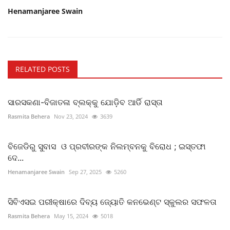
Henamanjaree Swain
RELATED POSTS
ସାରସକଣା-ବିଜାତଳା ବ୍ଲକ୍କୁ ଯୋଡ଼ିବ ଆର୍ଡି ରାସ୍ତା
Rasmita Behera
Nov 23, 2024
3639
ବିଜେଡିରୁ ସୁବାସ ଓ ପ୍ରବୀରଙ୍କ ନିଲମ୍ବନକୁ ବିରୋଧ ; ଇସ୍ତଫା
ଦେ...
Henamanjaree Swain
Sep 27, 2025
5260
ସିବିଏସଇ ପରୀକ୍ଷାରେ ଦିବ୍ୟ ଜ୍ୟୋତି କନଭେଣ୍ଟ ସ୍କୁଲର ସଫଳତା
Rasmita Behera
May 15, 2024
5018