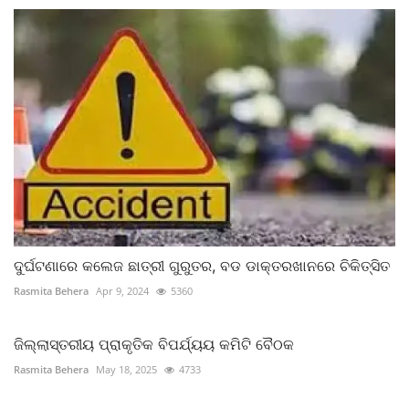
ଦୁର୍ଘଟଣାରେ କଲେଜ ଛାତ୍ରୀ ଗୁରୁତର, ବଡ ଡାକ୍ତରଖାନରେ ଚିକିତ୍ସିତ
Rasmita Behera
Apr 9, 2024
5360
ଜିଲ୍ଲାସ୍ତରୀୟ ପ୍ରାକୃତିକ ବିପର୍ଯ୍ୟୟ କମିଟି ବୈଠକ
Rasmita Behera
May 18, 2025
4733