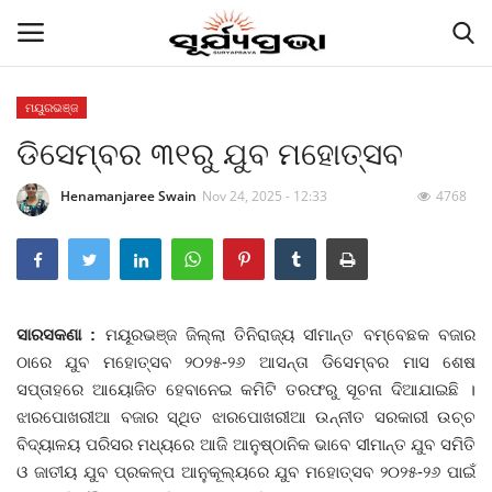
ମୟୁରଭଞ୍ଜ
ଡିସେମ୍ବର ୩୧ରୁ ଯୁବ ମହୋତ୍ସବ
Contact
Henamanjaree Swain
Nov 24, 2025 - 12:33
4768
Gallery
E-paper
Famous Durga Puja From Odisha
ସାରସକଣା :
ମୟୂରଭଞ୍ଜ ଜିଲ୍ଲା ତିନିରାଜ୍ୟ ସୀମାନ୍ତ ବମ୍ବେଛକ ବଜାର
ଠାରେ ଯୁବ ମହୋତ୍ସବ ୨୦୨୫-୨୬ ଆସନ୍ତା ଡିସେମ୍ବର ମାସ ଶେଷ
ରାଜ୍ୟ
ସପ୍ତାହରେ ଆୟୋଜିତ ହେବାନେଇ କମିଟି ତରଫରୁ ସୂଚନା ଦିଆଯାଇଛି ।
ଝାରପୋଖରୀଆ ବଜାର ସ୍ଥିତ ଝାରପୋଖରୀଆ ଉନ୍ନୀତ ସରକାରୀ ଉଚ୍ଚ
ରାଜନୀତି
ବିଦ୍ୟାଳୟ ପରିସର ମଧ୍ୟରେ ଆଜି ଆନୁଷ୍ଠାନିକ ଭାବେ ସୀମାନ୍ତ ଯୁବ ସମିତି
ଓ ଜାତୀୟ ଯୁବ ପ୍ରକଳ୍ପ ଆନୁକୂଲ୍ୟରେ ଯୁବ ମହୋତ୍ସବ ୨୦୨୫-୨୬ ପାଇଁ
କି କଥା ବୋଇଲେ