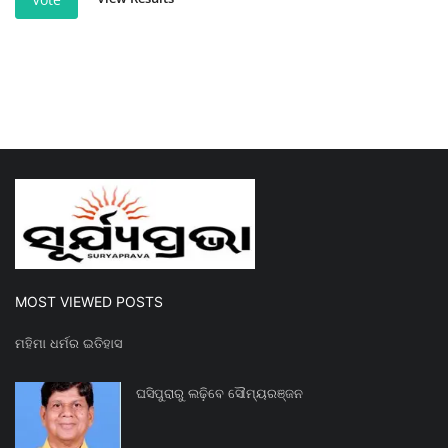
MOST VIEWED POSTS
ମହିମା ଧର୍ମର ଇତିହାସ
ଘସିପୁରାରୁ ଲଢ଼ିବେ ସୌମ୍ୟରଞ୍ଜନ