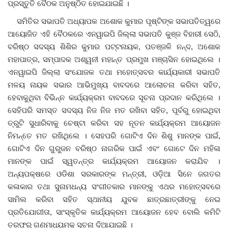
ପ୍ରସ୍ତୁତି ବୈଠକ ଅନୁଷ୍ଠିତ ହୋଇଯାଇଛି ।
ସମିତିର ସଭାପତି ଅଧ୍ୟାପକ ଅଶୋକ କୁମାର ପୃଷ୍ଟିଙ୍କ ସଭାପତିତ୍ୱରେ
ଦେଶ ବିଦେଶ
ଆୟୋଜିତ ଏହି ବୈଠକରେ ଏନୱାଇପି ଜିଲ୍ଲା ସଭାପତି କୁଞ୍ଜ ବିହାରୀ ସେଠି,
ବରିଷ୍ଠ ସଦସ୍ୟ ଶିଶିର କୁମାର ପଟ୍ଟନାୟକ, ପତଞ୍ଜଳି ନନ୍ଦ, ଅଶୋକ
ପ୍ରଶାସନ ଖବର
ମହାପାତ୍ର, ସମ୍ପାଦକ ଅଶ୍ୱନୀ ମହାନ୍ତ ପ୍ରମୁଖ ମଞ୍ଚାସିନ ହୋଇଥିଲେ ।
ଏନୱାଇପି ଜିଲ୍ଲା ସଂଯୋଜକ ତଥା ମହୋତ୍ସବର କାର୍ଯ୍ୟକାରୀ ସଭାପତି
ଜିଲ୍ଲା
ମଳୟ ନାୟକ ସଭାର ଆଭିମୁଖ୍ୟ ବାବଦରେ ଆଲୋଚନା କରିବା ସହିତ,
ହେବାକୁଥିବା ବିଭିନ୍ନ କାର୍ଯ୍ୟକ୍ରମ ବାବଦରେ ସୂଚନା ପ୍ରଦାନ କରିଥିଲେ ।
ଆପଣଙ୍କ କଲମରୁ
ସେହିପରି ସମସ୍ତ ସଦସ୍ୟ ନିଜ ନିଜ ମତ ରଖିବା ସହିତ, ପୂର୍ବରୁ ହୋଇଥିବା
ତ୍ରୁଟି ସୁଧାରିବାକୁ ଚେଷ୍ଟା କରିବା ସହ ନୂତନ କାର୍ଯ୍ୟକ୍ରମ ଆୟୋଜନ
ମହାନଗର
ନିମନ୍ତେ ମତ ରଖିଥିଲେ । ସେହପରି ଗୋଟିଏ ଦିନ ଶିଶୁ ମାନଙ୍କ ପାଇଁ,
ଗୋଟିଏ ଦିନ ଗୁରୁଜନ ବରିଷ୍ଠ ନାଗରିକ ପାଇଁ ଏବଂ ଗୋଟେ ଦିନ ମହିଳା
ଅପରାଧ
ମାନଙ୍କ ପାଇଁ ସ୍ୱତନ୍ତ୍ର କାର୍ଯ୍ୟକ୍ରମ ଆୟୋଜନ କରାଯିବ ।
ଅନ୍ୟପକ୍ଷରେ ଓଡିଶା ସରକାରଙ୍କ ମନ୍ତ୍ରୀ, ଓଡ଼ିଆ ସିନେ ଜଗତର
ଖେଳ ଖବର
କଳାକାର ତଥା ସୁନାମଧନ୍ୟ ସଂଗୀତକାର ମାନଙ୍କୁ ଏଥର ମହୋତ୍ସବରେ
ସାମିଲ କରିବା ସହିତ ସ୍ଥାନୀୟ ଯୁବକ ଛାତ୍ରଛାତ୍ରୀଙ୍କୁ ନେଇ
ବିଶେଷ
ପ୍ରତିଯୋଗୀତା, ସାଂସ୍କୃତିକ କାର୍ଯ୍ୟକ୍ରମ ଆୟୋଜନ ହେବ ବୋଲି କମିଟି
ତରଫରୁ ଗଣମାଧ୍ୟମକୁ ସୂଚନା ଦିଆଯାଇଛି ।