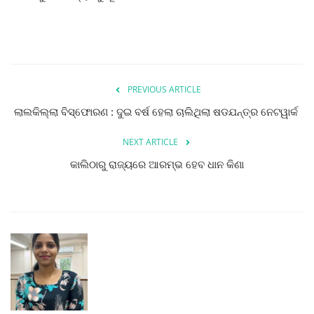
PREVIOUS ARTICLE
ଲାଲକିଲ୍ଲା ବିସ୍ଫୋରଣ : ଦୁଇ ବର୍ଷ ହେଲା ଚାଲିଥିଲା ଷଡଯନ୍ତ୍ର ନେଟୱାର୍କ
NEXT ARTICLE
କାଲିଠାରୁ ରାଜ୍ୟରେ ଆରମ୍ଭ ହେବ ଧାନ କିଣା