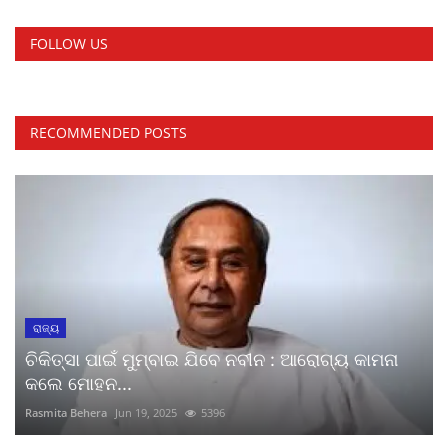
FOLLOW US
RECOMMENDED POSTS
ରାଜ୍ୟ
ଚିକିତ୍ସା ପାଇଁ ମୁମ୍ବାଇ ଯିବେ ନବୀନ : ଆରୋଗ୍ୟ କାମନା
କଲେ ମୋହନ...
Rasmita Behera
Jun 19, 2025
5396