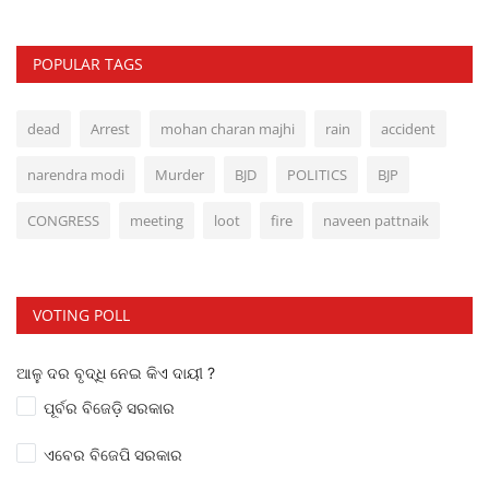
POPULAR TAGS
dead
Arrest
mohan charan majhi
rain
accident
narendra modi
Murder
BJD
POLITICS
BJP
CONGRESS
meeting
loot
fire
naveen pattnaik
VOTING POLL
ଆଳୁ ଦର ବୃଦ୍ଧି ନେଇ କିଏ ଦାୟୀ ?
ପୂର୍ବର ବିଜେଡ଼ି ସରକାର
ଏବେର ବିଜେପି ସରକାର