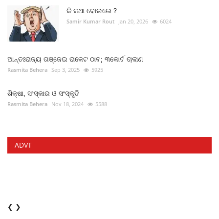
କି କଥା ବୋଇଲେ ?
Samir Kumar Rout
Jan 20, 2026
6024
ଆନ୍ତଃରାଜ୍ୟ ଗଞ୍ଜେଇ ରାକେଟ ଠାବ; ୩କୋର୍ଟ ଚାଲାଣ
Rasmita Behera
Sep 3, 2025
5925
ଶିକ୍ଷା, ସଂସ୍କାର ଓ ସଂସ୍କୃତି
Rasmita Behera
Nov 18, 2024
5588
ADVT
❮
❯