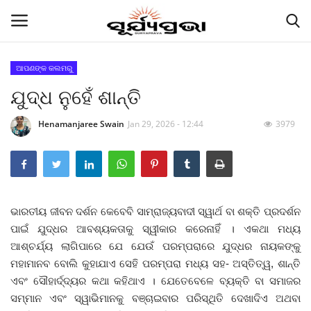
ଆପଣଙ୍କ କଲମରୁ
ଯୁଦ୍ଧ ନୁହେଁ ଶାନ୍ତି
Contact
Henamanjaree Swain
Jan 29, 2026 - 12:44
3979
Gallery
E-paper
Famous Durga Puja From Odisha
ଭାରତୀୟ ଜୀବନ ଦର୍ଶନ କେବେବି ସାମ୍ରାଜ୍ୟବାଦୀ ସ୍ୱାର୍ଥ ବା ଶକ୍ତି ପ୍ରଦର୍ଶନ
ପାଇଁ ଯୁଦ୍ଧର ଆବଶ୍ୟକତାକୁ ସ୍ୱୀକାର କରେନାହିଁ । ଏକଥା ମଧ୍ୟ
ରାଜ୍ୟ
ଆଶ୍ଚର୍ଯ୍ୟ ଲାଗିପାରେ ଯେ ଯେଉଁ ପରମ୍ପରାରେ ଯୁଦ୍ଧର ନାୟକଙ୍କୁ
ମହାମାନବ ବୋଲି କୁହାଯାଏ ସେହି ପରମ୍ପରା ମଧ୍ୟ ସହ- ଅସ୍ତିତ୍ୱ, ଶାନ୍ତି
ରାଜନୀତି
ଏବଂ ସୌହାର୍ଦ୍ଦ୍ୟର କଥା କହିଥାଏ । ଯେତେବେଳେ ବ୍ୟକ୍ତି ବା ସମାଜର
ସମ୍ମାନ ଏବଂ ସ୍ୱାଭିମାନକୁ ବଞ୍ଚାଇବାର ପରିସ୍ଥିତି ଦେଖାଦିଏ ଅଥବା
କି କଥା ବୋଇଲେ