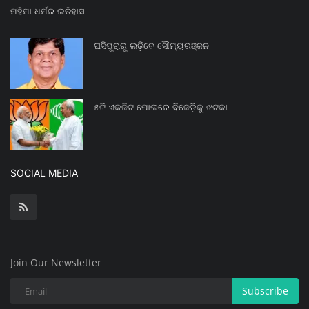
ମହିମା ଧର୍ମର ଇତିହାସ
ଘସିପୁରାରୁ ଲଢ଼ିବେ ସୌମ୍ୟରଞ୍ଜନ
୫ଟି ଏକଜିଟ ପୋଲରେ ବିଜେଡ଼ିକୁ ଝଟକା
SOCIAL MEDIA
Join Our Newsletter
Subscribe