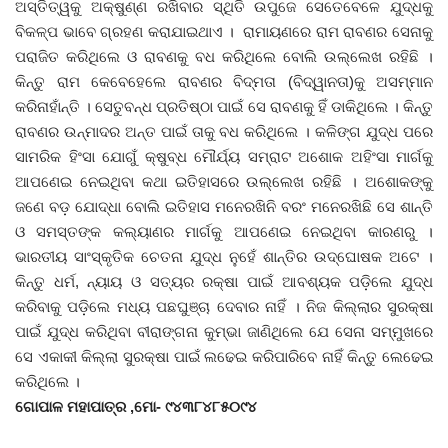
ଅସ୍ତିତ୍ୱକୁ ଅକ୍ଷୁଣ୍ଣ ରଖିବାର ସ୍ଥିତି ଉପୁଜେ ସେତେବେଳେ ଯୁଦ୍ଧକୁ
ବିକଳ୍ପ ଭାବେ ଗ୍ରହଣ କରାଯାଇଥାଏ । ରାମାୟଣରେ ରାମ ରାବଣର ସେନାକୁ
ଦେଶ ବିଦେଶ
ପରାଜିତ କରିଥିଲେ ଓ ରାବଣକୁ ବଧ କରିଥିଲେ ବୋଲି ଉଲ୍ଲେଖ ରହିଛି ।
କିନ୍ତୁ ରାମ କେବେହେଲେ ରାବଣର ବିଦ୍ମତା (ବିଦ୍ୱାନତା)କୁ ଅସମ୍ମାନ
ପ୍ରଶାସନ ଖବର
କରିନାହାଁନ୍ତି । ସେତୁବନ୍ଧ ପ୍ରତିଷ୍ଠା ପାଇଁ ସେ ରାବଣକୁ ହିଁ ଡାକିଥିଲେ । କିନ୍ତୁ
ରାବଣର ଉନ୍ମାଦର ଅନ୍ତ ପାଇଁ ତାକୁ ବଧ କରିଥିଲେ । କଳିଙ୍ଗ ଯୁଦ୍ଧ ପରେ
ଜିଲ୍ଲା
ସାମରିକ ହିଂସା ଯୋଗୁଁ କ୍ଷୁବ୍ଧ ମୌର୍ଯ୍ୟ ସମ୍ରାଟ ଅଶୋକ ଅହିଂସା ମାର୍ଗକୁ
ଆପଣେଇ ନେଇଥିବା କଥା ଇତିହାସରେ ଉଲ୍ଲେଖ ରହିଛି । ଅଶୋକଙ୍କୁ
ଆପଣଙ୍କ କଲମରୁ
ଜଣେ ବଡ଼ ଯୋଦ୍ଧା ବୋଲି ଇତିହାସ ମନେରଖିନି ବରଂ ମନେରଖିଛି ସେ ଶାନ୍ତି
ଓ ସମସ୍ତଙ୍କ କଲ୍ୟାଣର ମାର୍ଗକୁ ଆପଣେଇ ନେଇଥିବା କାରଣରୁ ।
ମହାନଗର
ଭାରତୀୟ ସାଂସ୍କୃତିକ ଚେତନା ଯୁଦ୍ଧ ନୁହେଁ ଶାନ୍ତିର ଉଦ୍‌ଘୋଷକ ଅଟେ ।
କିନ୍ତୁ ଧର୍ମ, ନ୍ୟାୟ ଓ ସତ୍ୟର ରକ୍ଷା ପାଇଁ ଆବଶ୍ୟକ ପଡ଼ିଲେ ଯୁଦ୍ଧ
ଅପରାଧ
କରିବାକୁ ପଡ଼ିଲେ ମଧ୍ୟ ପଛଘୁଞ୍ଚା ଦେବାର ନାହିଁ । ନିଜ କିଲ୍ଲାର ସୁରକ୍ଷା
ପାଇଁ ଯୁଦ୍ଧ କରିଥିବା ବୀରାଙ୍ଗନା କୁମ୍ଭା ଜାଣିଥିଲେ ଯେ ସେନା ସମ୍ମୁଖରେ
ଖେଳ ଖବର
ସେ ଏକାକୀ କିଲ୍ଲା ସୁରକ୍ଷା ପାଇଁ ଲଢେଇ କରିପାରିବେ ନାହିଁ କିନ୍ତୁ ଲେଢେଇ
କରିଥିଲେ ।
ବିଶେଷ
ଗୋପାଳ ମହାପାତ୍ର ,ମୋ- ୯୪୩୮୪୮୫୦୯୪