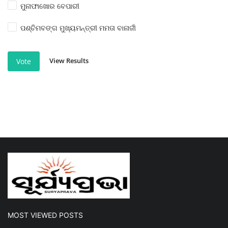
ମୁନାଫାଖୋର ବେପାରୀ
ପଶ୍ଚିମବଙ୍ଗ ମୁଖ୍ୟମନ୍ତ୍ରୀ ମମତା ବାନାର୍ଜୀ
View Results
Vote
MOST VIEWED POSTS