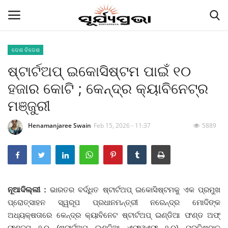
ଦେଶ ବିଦେଶ
ଷ୍ଟାର୍ଟଅପ୍‌ ଇକୋସିଷ୍ଟମ ପାଇଁ ୧୦
Contact
ହଜାର କୋଟି ; କେନ୍ଦ୍ର କ୍ୟାବିନେଟ୍‌ର
Gallery
ମଞ୍ଜୁରୀ
E-paper
Henamanjaree Swain
Feb 15, 2026 - 11:37
5889
Famous Durga Puja From Odisha
ରାଜ୍ୟ
ନୂଆଦିଲ୍ଲୀ :
ଭାରତର ବର୍ଦ୍ଧିତ ଷ୍ଟାର୍ଟଅପ୍‌ ଇକୋସିଷ୍ଟମକୁ ଏକ ପ୍ରମୁଖ
ରାଜନୀତି
ପ୍ରୋତ୍ସାହନ ସ୍ୱରୂପ ପ୍ରଧାନମନ୍ତ୍ରୀ ନରେନ୍ଦ୍ର ମୋଦିଙ୍କ
ଅଧ୍ୟକ୍ଷତାରେ କେନ୍ଦ୍ର କ୍ୟାବିନେଟ ଷ୍ଟାର୍ଟଅପ୍‌ ଇଣ୍ଡିଆ ଫଣ୍ଡ ଅଫ୍‌
କି କଥା ବୋଇଲେ
ଫଣ୍ଡ୍ସ ୨.୦ (ଷ୍ଟାର୍ଟଅପ୍‌ ଇଣ୍ଡିଆ ଏଫଓଏଫ ୨.୦) ପ୍ରତିଷ୍ଠାକୁ