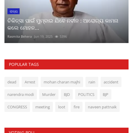
ରାଜ୍ୟ
ଚିକିତ୍ସା ପାଇଁ ମୁମ୍ବାଇ ଯିବେ ନବୀନ : ଆରୋଗ୍ୟ କାମନା
କଲେ ମୋହନ...
Rasmita Behera
Jun 19, 2025
5396
POPULAR TAGS
dead
Arrest
mohan charan majhi
rain
accident
narendra modi
Murder
BJD
POLITICS
BJP
CONGRESS
meeting
loot
fire
naveen pattnaik
VOTING POLL