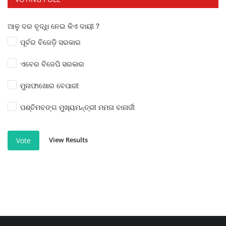
ଆଳୁ ଦର ବୃଦ୍ଧି ନେଇ କିଏ ଦାୟୀ ?
ପୂର୍ବର ବିଜେଡ଼ି ସରକାର
ଏବେର ବିଜେପି ସରକାର
ମୁନାଫାଖୋର ବେପାରୀ
ପଶ୍ଚିମବଙ୍ଗ ମୁଖ୍ୟମନ୍ତ୍ରୀ ମମତା ବାନାର୍ଜୀ
View Results
Vote