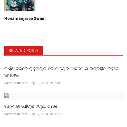
Henamanjaree Swain
RELATED POSTS
କର୍ଣ୍ଣାଟକରେ ରାହୁଲଙ୍କ ଭୋଟ ଚୋରି ଅଭିଯୋଗ ଭିତ୍ତିହୀନ କହିଲେ
ଇସିଆଇ
Rasmita Behera
Sep 19, 2025
3863
ରାହୁଲ ଗାନ୍ଧୀଙ୍କୁ ହତ୍ୟା ଧମକ
Rasmita Behera
Sep 12, 2024
4026