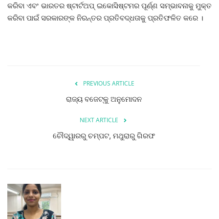
କରିବା ଏବଂ ଭାରତର ଷ୍ଟାର୍ଟଅପ୍‌ ଇକୋସିଷ୍ଟମର ପୂର୍ଣ୍ଣ ସମ୍ଭାବନାକୁ ମୁକ୍ତ
କରିବା ପାଇଁ ସରକାରଙ୍କ ନିରନ୍ତର ପ୍ରତିବଦ୍ଧତାକୁ ପ୍ରତିଫଳିତ କରେ ।
PREVIOUS ARTICLE
ରାଜ୍ୟ ବଜେଟ୍‌କୁ ଅନୁମୋଦନ
NEXT ARTICLE
ଚୌଦ୍ୱାରରୁ ଚମ୍ପଟ, ମଥୁରାରୁ ଗିରଫ