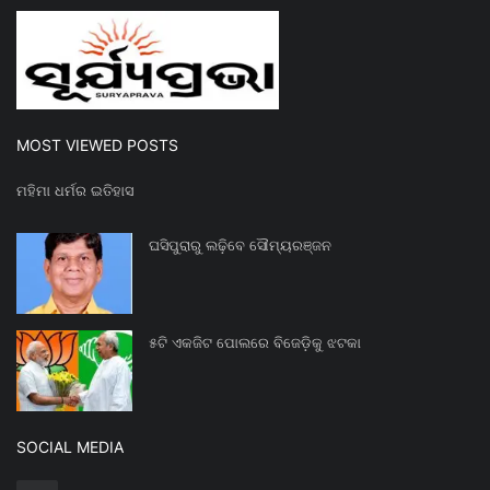
MOST VIEWED POSTS
ମହିମା ଧର୍ମର ଇତିହାସ
ଘସିପୁରାରୁ ଲଢ଼ିବେ ସୌମ୍ୟରଞ୍ଜନ
୫ଟି ଏକଜିଟ ପୋଲରେ ବିଜେଡ଼ିକୁ ଝଟକା
SOCIAL MEDIA