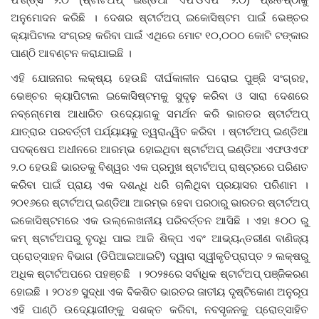
ଅନୁମୋଦନ କରିଛି । ଦେଶର ଷ୍ଟାର୍ଟଅପ୍‌ ଇକୋସିଷ୍ଟମ ପାଇଁ ଭେଞ୍ଚର
ଦେଶ ବିଦେଶ
କ୍ୟାପିଟାଲ ସଂଗ୍ରହ କରିବା ପାଇଁ ଏଥିରେ ମୋଟ ୧୦,୦୦୦ କୋଟି ଟଙ୍କାର
ପାଣ୍ଠି ଆବଣ୍ଟନ କରାଯାଇଛି ।
ପ୍ରଶାସନ ଖବର
ଏହି ଯୋଜନାର ଲକ୍ଷ୍ୟ ହେଉଛି ଦୀର୍ଘକାଳୀନ ଘରୋଇ ପୁଞ୍ଜି ସଂଗ୍ରହ,
ଭେଞ୍ଚର କ୍ୟାପିଟାଲ ଇକୋସିଷ୍ଟମକୁ ସୁଦୃଢ଼ କରିବା ଓ ସାରା ଦେଶରେ
ଜିଲ୍ଲା
ନବ୍ନୋ୍‌ମେଷ ଆଧାରିତ ଉଦ୍ୟୋଗକୁ ସମର୍ଥନ କରି ଭାରତର ଷ୍ଟାର୍ଟଅପ୍‌
ଯାତ୍ରାର ପରବର୍ତ୍ତୀ ପର୍ଯ୍ୟାୟକୁ ତ୍ୱରାନ୍ୱିତ କରିବା । ଷ୍ଟାର୍ଟଅପ୍‌ ଇଣ୍ଡିଆ
ଆପଣଙ୍କ କଲମରୁ
ପଦକ୍ଷେପ ଅଧୀନରେ ଆରମ୍ଭ ହୋଇଥିବା ଷ୍ଟାର୍ଟଅପ୍‌ ଇଣ୍ଡିଆ ଏଫଓଏଫ
୨.୦ ହେଉଛି ଭାରତକୁ ବିଶ୍ୱର ଏକ ପ୍ରମୁଖ ଷ୍ଟାର୍ଟଅପ୍‌ ରାଷ୍ଟ୍ରରେ ପରିଣତ
ମହାନଗର
କରିବା ପାଇଁ ପ୍ରାୟ ଏକ ଦଶନ୍ଧି ଧରି ଚାଲିଥିବା ପ୍ରୟାସର ପରିଣାମ ।
୨୦୧୬ରେ ଷ୍ଟାର୍ଟଅପ୍‌ ଇଣ୍ଡିଆ ଆରମ୍ଭ ହେବା ପରଠାରୁ ଭାରତର ଷ୍ଟାର୍ଟଅପ୍‌
ଅପରାଧ
ଇକୋସିଷ୍ଟମରେ ଏକ ଉଲ୍ଲେଖନୀୟ ପରିବର୍ତ୍ତନ ଆସିଛି । ଏହା ୫୦୦ ରୁ
କମ୍‌ ଷ୍ଟାର୍ଟଅପରୁ ବୃଦ୍ଧି ପାଇ ଆଜି ଶିଳ୍ପ ଏବଂ ଆଭ୍ୟନ୍ତରୀଣ ବାଣିଜ୍ୟ
ଖେଳ ଖବର
ପ୍ରୋତ୍ସାହନ ବିଭାଗ (ଡିପିଆଇଆଇଟି) ଦ୍ୱାରା ସ୍ୱୀକୃତିପ୍ରାପ୍ତ ୨ ଲକ୍ଷରୁ
ଅଧିକ ଷ୍ଟାର୍ଟଅପରେ ପହଞ୍ଚଛି । ୨୦୨୫ରେ ସର୍ବାଧିକ ଷ୍ଟାର୍ଟଅପ୍‌ ପଞ୍ଜିକରଣ
ବିଶେଷ
ହୋଇଛି । ୨୦୪୭ ସୁଦ୍ଧା ଏକ ବିକଶିତ ଭାରତର ଜାତୀୟ ଦୃଷ୍ଟିକୋଣ ଅନୁରୂପ
ଏହି ପାଣ୍ଠି ଉଦ୍ୟୋଗୀଙ୍କୁ ସଶକ୍ତ କରିବା, ନବସୃଜନକୁ ପ୍ରୋତ୍ସାହିତ