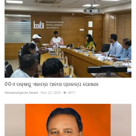
ବିଡିଏ ପକ୍ଷରୁ ଏକାମ୍ର ଆବାସ ପ୍ରକଳ୍ପ ଘୋଷଣା
Henamanjaree Swain
Nov 22, 2025
4071