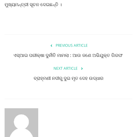
ମୁଖ୍ୟମନ୍ତ୍ରୀ ସୂଚନ ଦେଇଛନ୍ତି ।
PREVIOUS ARTICLE
ଏସ୍‌ଆଇ ପରୀକ୍ଷା ଦୁର୍ନୀତି ମାମଲା : ଆଉ ଜଣେ ଅଭିଯୁକ୍ତ ଗିରଫ
NEXT ARTICLE
ବ୍ରାହ୍ମଣୀ ନଦୀରୁ ଦୁଇ ମୃତ ଦେହ ଉଦ୍ଧାର