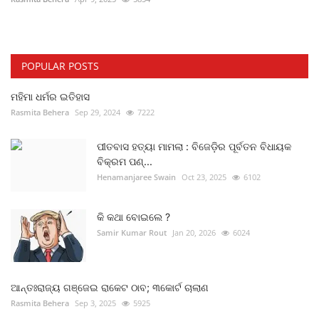
POPULAR POSTS
ମହିମା ଧର୍ମର ଇତିହାସ
Rasmita Behera
Sep 29, 2024
7222
ପୀତବାସ ହତ୍ୟା ମାମଲା : ବିଜେଡ଼ିର ପୂର୍ବତନ ବିଧାୟକ
ବିକ୍ରମ ପଣ୍...
Henamanjaree Swain
Oct 23, 2025
6102
କି କଥା ବୋଇଲେ ?
Samir Kumar Rout
Jan 20, 2026
6024
ଆନ୍ତଃରାଜ୍ୟ ଗଞ୍ଜେଇ ରାକେଟ ଠାବ; ୩କୋର୍ଟ ଚାଲାଣ
Rasmita Behera
Sep 3, 2025
5925