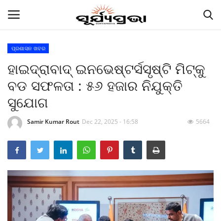
ପ୍ରଶାସନ ଖବର
ହାଇଦ୍ରାବାଦ୍‌ ଇନଭେଷ୍ଟର୍ସସୃଷ୍ଟି ମିଟ୍‌କୁ
Contact
ବଡ ସଫଳତା : ୫୬ ହଜାର ନିଯୁକ୍ତି
Gallery
ସୁଯୋଗ
E-paper
Samir Kumar Rout
Dec 22, 2025 - 16:58
5664
Famous Durga Puja From Odisha
ରାଜ୍ୟ
ରାଜନୀତି
କି କଥା ବୋଇଲେ