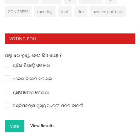
CONGRESS
meeting
loot
fire
naveen pattnaik
VOTING POLL
ଆଳୁ ଦର ବୃଦ୍ଧି ନେଇ କିଏ ଦାୟୀ ?
ପୂର୍ବର ବିଜେଡ଼ି ସରକାର
ଏବେର ବିଜେପି ସରକାର
ମୁନାଫାଖୋର ବେପାରୀ
ପଶ୍ଚିମବଙ୍ଗ ମୁଖ୍ୟମନ୍ତ୍ରୀ ମମତା ବାନାର୍ଜୀ
View Results
Vote