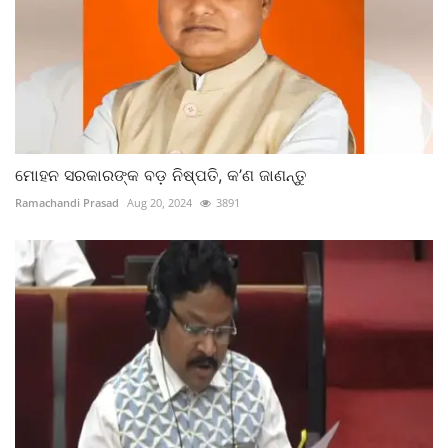
ମୋହନ ସରକାରଙ୍କ ବଡ଼ ନିଷ୍ପତି, କ’ଣ ଜାଣନ୍ତୁ
Ramachandi Prasad
Aug 20, 2024
3891