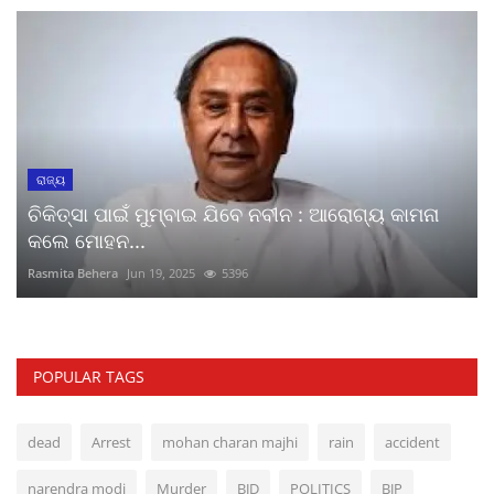
ରାଜ୍ୟ
ଚିକିତ୍ସା ପାଇଁ ମୁମ୍ବାଇ ଯିବେ ନବୀନ : ଆରୋଗ୍ୟ କାମନା
କଲେ ମୋହନ...
Rasmita Behera
Jun 19, 2025
5396
POPULAR TAGS
dead
Arrest
mohan charan majhi
rain
accident
narendra modi
Murder
BJD
POLITICS
BJP