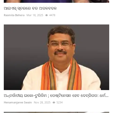
ଆଇଏସ୍ ସ୍ତରରେ ବଡ ଅଦଳବଦଳ
Rasmita Behera
Mar 18, 2025
4478
ଅନ୍ତର୍ଜାତୀୟ ଇକୋ-ଟୁରିଜିମ ; ଡେଷ୍ଟିନେସନ ହେବ ଦେବ୍ରିଗଡ: ଧର୍ମ...
Henamanjaree Swain
Nov 28, 2025
5234