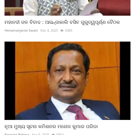
ମହାନଦୀ ଜଳ ବିବାଦ : ଆସନ୍ତାକାଲି ବସିବ ଗୁରୁତ୍ୱପୂର୍ଣ୍ଣ ବୈଠକ
Henamanjaree Swain
Dec 4, 2025
4385
ନୂଆ ମୁଖ୍ୟ ସୂଚନା କମିଶନର ମନୋଜ କୁମାର ପରିଡା
Rasmita Behera
Apr 9, 2025
5854