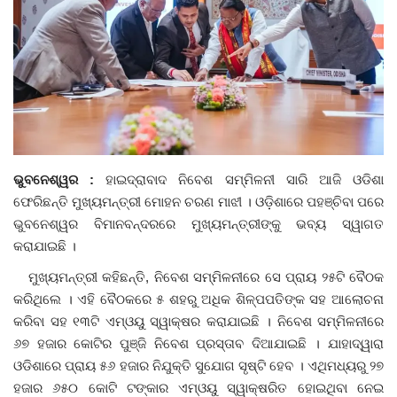
ଦେଶ ବିଦେଶ
ପ୍ରଶାସନ ଖବର
ଜିଲ୍ଲା
ଆପଣଙ୍କ କଲମରୁ
ଭୁବନେଶ୍ୱର :
ହାଇଦ୍ରାବାଦ ନିବେଶ ସମ୍ମିଳନୀ ସାରି ଆଜି ଓଡିଶା
ଫେରିଛନ୍ତି ମୁଖ୍ୟମନ୍ତ୍ରୀ ମୋହନ ଚରଣ ମାଝୀ । ଓଡ଼ିଶାରେ ପହଞ୍ଚିବା ପରେ
ମହାନଗର
ଭୁବନେଶ୍ୱର ବିମାନବନ୍ଦରରେ ମୁଖ୍ୟମନ୍ତ୍ରୀଙ୍କୁ ଭବ୍ୟ ସ୍ୱାଗତ
କରାଯାଇଛି ।
ଅପରାଧ
ମୁଖ୍ୟମନ୍ତ୍ରୀ କହିଛନ୍ତି, ନିବେଶ ସମ୍ମିଳନୀରେ ସେ ପ୍ରାୟ ୨୫ଟି ବୈଠକ
କରିଥିଲେ । ଏହି ବୈଠକରେ ୫ ଶହରୁ ଅଧିକ ଶିଳ୍ପପତିଙ୍କ ସହ ଆଲୋଚନା
ଖେଳ ଖବର
କରିବା ସହ ୧୩ଟି ଏମ୍‌ଓୟୁ ସ୍ୱାକ୍ଷର କରାଯାଇଛି । ନିବେଶ ସମ୍ମିଳନୀରେ
୬୭ ହଜାର କୋଟିର ପୁଞ୍ଜି ନିବେଶ ପ୍ରସ୍ତାବ ଦିଆଯାଇଛି । ଯାହାଦ୍ୱାରା
ବିଶେଷ
ଓଡିଶାରେ ପ୍ରାୟ ୫୬ ହଜାର ନିଯୁକ୍ତି ସୁଯୋଗ ସୃଷ୍ଟି ହେବ । ଏଥିମଧ୍ୟରୁ ୨୭
ହଜାର ୬୫୦ କୋଟି ଟଙ୍କାର ଏମ୍‌ଓୟୁ ସ୍ୱାକ୍ଷରିତ ହୋଇଥିବା ନେଇ