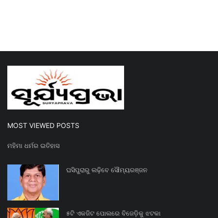
MOST VIEWED POSTS
ମହିମା ଧର୍ମର ଇତିହାସ
ଘସିପୁରାରୁ ଲଢ଼ିବେ ସୌମ୍ୟରଞ୍ଜନ
୫ଟି ଏକଜିଟ ପୋଲରେ ବିଜେଡ଼ିକୁ ଝଟକା