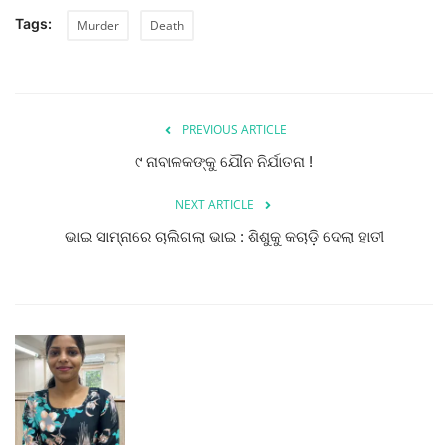
Tags:
Murder
Death
PREVIOUS ARTICLE
୯ ନାବାଳକଙ୍କୁ ଯୌନ ନିର୍ଯାତନା !
NEXT ARTICLE
ଭାଇ ସାମ୍ନାରେ ଚାଲିଗଲା ଭାଇ : ଶିଶୁକୁ କଚାଡ଼ି ଦେଲା ହାତୀ