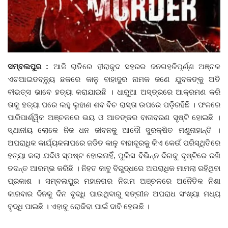
ଦେଶ ବିଦେଶ
ପ୍ରଶାସନ ଖବର
ସମ୍ବଲପୁର :
ଆଜି ରାତିରେ ହୀରାକୁଦ ସହରର ଜନଗହଳିପୂର୍ଣ୍ଣ ଅଞ୍ଚଳ
ଜିଲ୍ଲା
ଏଚଆଇଡବ୍ଳ୍ୟୁ ଛକରେ କାଳୁ ବାହାଦୁର ନାମକ ଜଣେ ଯୁବକଙ୍କୁ ଅତି
ବୀଭତ୍ସ ଭାବେ ହତ୍ୟା କରାଯାଇଛି । ଧାରୁଆ ଅସ୍ତ୍ରରେ ଆକ୍ରମଣ କରି
ଆପଣଙ୍କ କଲମରୁ
ତାକୁ ହତ୍ୟା ପରେ ଲହୁ ଲୁହାଣ ଶବ ବିଚ ରାସ୍ତା ଉପରେ ପଡ଼ିରହିଛି । ଫଳରେ
ପାରିପାର୍ଶ୍ୱିକ ଅଞ୍ଚଳରେ ଭୟ ଓ ଆତଙ୍କର ବାତାବରଣ ସୃଷ୍ଟି ହୋଇଛି ।
ମହାନଗର
ସ୍ଥାନୀୟ ଲୋକେ ନିଜ ଧନ ଜୀବନକୁ ଆଦୌ ସୁରକ୍ଷିତ ମଣୁନାହାନ୍ତି ।
ଅପରାଧିକ କାର୍ଯ୍ୟକଳାପରେ ଜଡିତ କାଳୁ ବାହାଦୂରକୁ କିଏ କେଉଁ ପରିସ୍ଥିତିରେ
ଅପରାଧ
ହତ୍ୟା କଲା ଯଦିଓ ସ୍ପଷ୍ଟ ହୋଇନାହିଁ, ପୁଲିସ ବିଭିନ୍ନ ଦିଗକୁ ଦୃଷ୍ଟିରେ ରଖି
ତଦନ୍ତ ଆରମ୍ଭ କରିଛି । ନିହତ କାବୁ ବିରୁଦ୍ଧରେ ଅପରାଧିକ ମାମଲା ରହିଥିବା
ଖେଳ ଖବର
ପ୍ରକାଶ । ସମ୍ବଲପୁର ମହାନଗର ନିଗମ ଅଞ୍ଚଳରେ ଅନୈତିକ ନିଶା
କାରବାର ଦିନକୁ ଦିନ ବୃଦ୍ଧି ପାଉଥିବାରୁ ସଙ୍ଗୀନ ଅପରାଧ ସଂଖ୍ୟା ମଧ୍ୟ
ବିଶେଷ
ବୃଦ୍ଧି ପାଇଛି । ଏହାକୁ ରୋକିବା ପାଇଁ ଦାବି ହେଉଛି ।