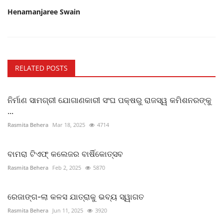
Henamanjaree Swain
RELATED POSTS
ନିର୍ମାଣ ସାମଗ୍ରୀ ଯୋଗାଣକାରୀ ସଂଘ ପକ୍ଷରୁ ରାଜସ୍ୱ କମିଶନରଙ୍କୁ
...
Rasmita Behera
Mar 18, 2025
4714
ବାମରା ଟିଏଫ୍ କଲେଜର ବାର୍ଷିକୋତ୍ସବ
Rasmita Behera
Feb 2, 2025
5870
ରେଜାଙ୍ଗ-ଲା କଳସ ଯାତ୍ରାକୁ ଭବ୍ୟ ସ୍ୱାଗତ
Rasmita Behera
Jun 11, 2025
3920