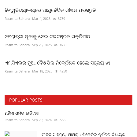
ବିଶ୍ୱବିଦ୍ୟାଳୟରେ ଆୟୁର୍ବେଦିକ ଔଷଧ ପ୍ରସ୍ତୁତି
Rasmita Behera
Mar 4, 2025
3739
ନବରାତ୍ରୀ ପୂଜାକୁ ନେଇ ଚଳଚଞ୍ଚଳ ଶକ୍ତିପୀଠ
Rasmita Behera
Sep 25, 2025
3659
ଏମ୍ସିଏଲର ନୂଆ ବୈଷୟିକ ନିଦେ୍ର୍ଦଶକ ହେଲେ ସଞ୍ଜୟ ଝା
Rasmita Behera
Mar 18, 2025
4250
POPULAR POSTS
ମହିମା ଧର୍ମର ଇତିହାସ
Rasmita Behera
Sep 29, 2024
7222
ପୀତବାସ ହତ୍ୟା ମାମଲା : ବିଜେଡ଼ିର ପୂର୍ବତନ ବିଧାୟକ