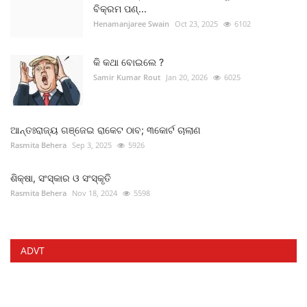
ବିକ୍ରମ ପଣ୍...
Henamanjaree Swain
Oct 23, 2025
6102
କି କଥା ବୋଇଲେ ?
Samir Kumar Rout
Jan 20, 2026
6025
ଆନ୍ତଃରାଜ୍ୟ ଗଞ୍ଜେଇ ରାକେଟ ଠାବ; ୩କୋର୍ଟ ଚାଲାଣ
Rasmita Behera
Sep 3, 2025
5926
ଶିକ୍ଷା, ସଂସ୍କାର ଓ ସଂସ୍କୃତି
Rasmita Behera
Nov 18, 2024
5598
ADVT