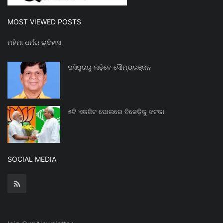
MOST VIEWED POSTS
ମହିମା ଧର୍ମର ଇତିହାସ
ଘସିପୁରାରୁ ଲଢ଼ିବେ ସୌମ୍ୟରଞ୍ଜନ
୫ଟି ଏକଜିଟ ପୋଲରେ ବିଜେଡ଼ିକୁ ଝଟକା
SOCIAL MEDIA