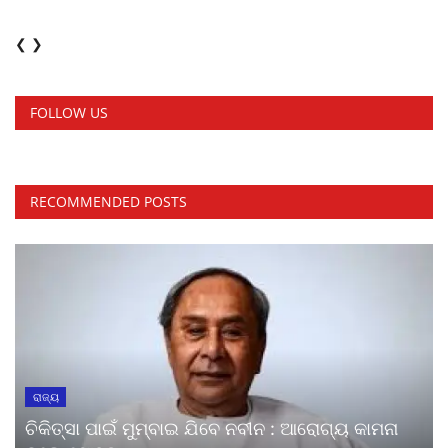
❮
❯
FOLLOW US
RECOMMENDED POSTS
ରାଜ୍ୟ
ଚିକିତ୍ସା ପାଇଁ ମୁମ୍ବାଇ ଯିବେ ନବୀନ : ଆରୋଗ୍ୟ କାମନା