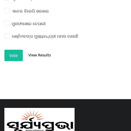
ଏବେର ବିଜେପି ସରକାର
ମୁନାଫାଖୋର ବେପାରୀ
ପଶ୍ଚିମବଙ୍ଗ ମୁଖ୍ୟମନ୍ତ୍ରୀ ମମତା ବାନାର୍ଜୀ
View Results
Vote