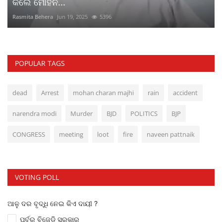
କଲେ ମୋହନ...
Rasmita Behera
Jun 19, 2025
5396
POPULAR TAGS
dead
Arrest
mohan charan majhi
rain
accident
narendra modi
Murder
BJD
POLITICS
BJP
CONGRESS
meeting
loot
fire
naveen pattnaik
VOTING POLL
ଆଳୁ ଦର ବୃଦ୍ଧି ନେଇ କିଏ ଦାୟୀ ?
ପୂର୍ବର ବିଜେଡ଼ି ସରକାର