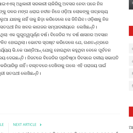
ଏଏସ୍‌ ଅଧିକାରୀ ସରକାରୀ ଚାକିରିରୁ ଅବସର ନେବା ପରେ ନିଜ
ନ୍‌ଙ୍କୁ ଦଳର ମଙ୍ଗ ଧରାଇ ନବୀନ ନିଜେ ଓଡ଼ିଆ ଲୋକଙ୍କୁ ତାଚ୍ଛଲ୍ୟ
ଆ ଯାହାକୁ ନାହିଁ ତାକୁ ଛିଡ଼ା କରିଦେଲେ ସେ ଜିତିଯିବ। ଓଡ଼ିଶାକୁ ନିଜ
ଗତ ସତପଥୀ ନିଜ ଖବର କାଗଜର ସମ୍ପାଦକୀୟରେ ଲେଖିଛନ୍ତି।
ଲା ଏକ ଗୁରୁତ୍ୱପୂର୍ଣ୍ଣ ବର୍ଷ। ବିଜେଡିର ୨୪ ବର୍ଷ ଶାସନର ଅବସାନ
ତିଫଳିତ ହୋଇଥିଲା। ଭୋଟର ସ୍ପଷ୍ଟ କରିଦେଲେ ଯେ, ଗଣତନ୍ତ୍ରରେ
ପର୍ୟ୍ୟୟ ଭି.କେ ପାଣ୍ଡିଆନ୍‌ ଯୋଗୁ ହୋଇଥିବା କହୁଥିବା ବେଳେ ପୂର୍ବତନ
ରେୟ ଦେଇଛନ୍ତି। ନିଜଟରେ ବିଜେଡିର ପ୍ରତିଷ୍ଠା ଦିବସରେ ଦଳୀୟ ସଭାପତି
ରିପାରିଲୁ ନାହିଁ। ବାସ୍ତବରେ ଦେଖିବାକୁ ଗଲେ ଏହି ପରାଜୟ ପାଇଁ
 ଶ୍ରୀ ସତପଥୀ ଲେଖିଛନ୍ତି।
LE
NEXT ARTICLE
ଆଳ