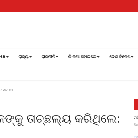
SHA
ରାଜ୍ୟ
ରାଜନୀତି
କି କଥା ବୋଇଲେ
ଦେଶ ବିଦେଶ
ଗତ ସତପଥୀ
ଙ୍କୁ ତାଚ୍ଛଲ୍ୟ କରିଥିଲେ:
ମହ
Ra