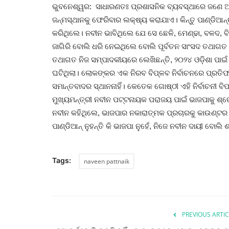
ଭୁବନେଶ୍ୱର: ସାଧାରଣତଃ ପ୍ରଶାସନିକ ବ୍ୟବସ୍ଥାରେ ଜଣେ ଆଇ
ଜନ୍ମସ୍ଥାନକୁ ଫେରିବାର ଲକ୍ଷ୍ୟ କରାଯାଏ। କିନ୍ତୁ ପାଣ୍ଡିଆ
କରିଥିଲେ। ନବୀନ ଭାବିଥିଲେ ଯେ ସେ ଛେଳି, ମେଣ୍ଢା, ବଳଦ, ବିଲୁ
ଜାଗିରି ବୋଲି ଧରି ନେଇଥିଲେ ବୋଲି ପୂର୍ବତନ ସାଂସଦ ତଥା
ତଥାଗତ ନିଜ ସମ୍ପାଦକୀୟରେ ଲେଖିଛନ୍ତି, ୨୦୨୪ ଓଡ଼ିଶା ପାଇଁ ଥି
ଘଟିଥିଲା। ଲୋକଙ୍କର ଏକ ନିରବ ବିପ୍ଳବ ନିର୍ବାଚନରେ ପ୍ର
ସମାନ୍ତବାଦର ସ୍ଥାନନାହିଁ। କେତେକ ଗୋଷ୍ଠୀ ଏହି ନିର୍ବାଚନୀ ବି
ମୁଖ୍ୟମନ୍ତ୍ରୀ ନବୀନ ପଟ୍ଟନାୟକ ପରାଜୟ ପାଇଁ ଭାଜପାକୁ ଶ୍
ନବୀନ କହିଥିଲେ, ଭାଜପାର ନକାରାତ୍ମକ ପ୍ରଚାରକୁ କାଉଣ୍ଟର କ
ପାଣ୍ଡିଆନ୍‌ ନୁହନ୍ତି କି ଭାଜପା ନୁହେଁ, ନିଜେ ନବୀନ ଦାୟୀ ବୋଲି
Tags:
naveen pattnaik
PREVIOUS ARTIC