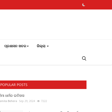
ପ୍ରଶାସନ ଖବର
ଜିଲ୍ଲା
POPULAR POSTS
ିମା ଧର୍ମର ଇତିହାସ
smita Behera
Sep 29, 2024
7222