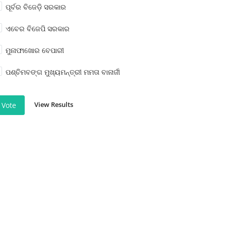
ପୂର୍ବର ବିଜେଡ଼ି ସରକାର
ଏବେର ବିଜେପି ସରକାର
ମୁନାଫାଖୋର ବେପାରୀ
ପଶ୍ଚିମବଙ୍ଗ ମୁଖ୍ୟମନ୍ତ୍ରୀ ମମତା ବାନାର୍ଜୀ
View Results
Vote