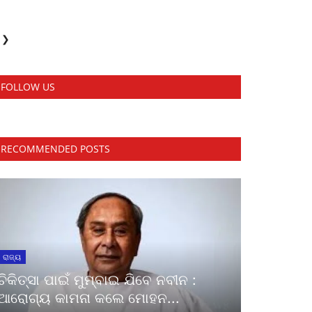
❯
FOLLOW US
RECOMMENDED POSTS
ରାଜ୍ୟ
ଚିକିତ୍ସା ପାଇଁ ମୁମ୍ବାଇ ଯିବେ ନବୀନ :
ଆରୋଗ୍ୟ କାମନା କଲେ ମୋହନ...