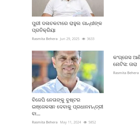
ପୁରୀ ଦଳାଚକଟାରେ ରାହୁଲ ଗାନ୍ଧୀଙ୍କ
ପ୍ରତିକ୍ରିୟା
Rasmita Behera
Jun 29, 2025
3633
କଂଗ୍ରେସ ଆଣ
ନୋଟିସ: ତାରା
Rasmita Behera
ବିଜେପି ନେତାଙ୍କୁ ବୁଷ୍ଟର
ଇଞ୍ଜେକସନ ଦେବାକୁ ପ୍ରଧାନମନ୍ତ୍ରୀ
ବା...
Rasmita Behera
May 11, 2024
5852