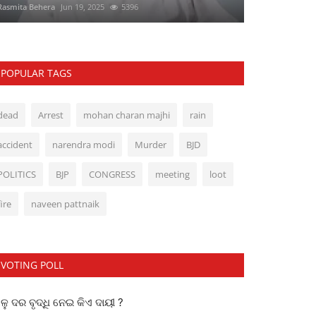
Rasmita Behera
Jun 19, 2025
5396
POPULAR TAGS
dead
Arrest
mohan charan majhi
rain
accident
narendra modi
Murder
BJD
POLITICS
BJP
CONGRESS
meeting
loot
fire
naveen pattnaik
VOTING POLL
ୁ ଦର ବୃଦ୍ଧି ନେଇ କିଏ ଦାୟୀ ?