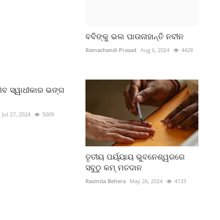
ବବିଙ୍କୁ ଭଲ ପାଉନାହାନ୍ତି ନବୀନ
Ramachandi Prasad
Aug 6, 2024
4428
ିବ ସ୍ୱାଧୀକାର ଭଙ୍ଗ
Jul 27, 2024
5009
ତୃତୀୟ ପର୍ୟ୍ୟାୟ ଭୁବନେଶ୍ୱରରେ
ସବୁଠୁ କମ୍‌ ମତଦାନ
Rasmita Behera
May 26, 2024
4133