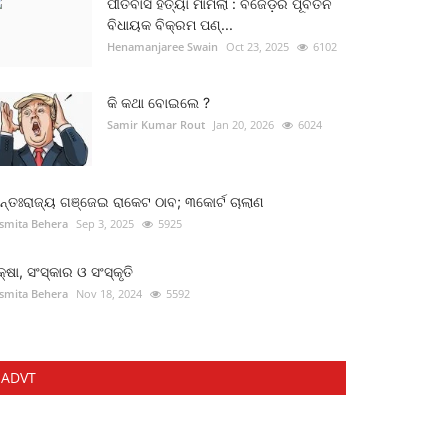
ପୀତବାସ ହତ୍ୟା ମାମଲା : ବିଜେଡ଼ିର ପୂର୍ବତନ
ବିଧାୟକ ବିକ୍ରମ ପଣ୍...
Henamanjaree Swain
Oct 23, 2025
6102
କି କଥା ବୋଇଲେ ?
Samir Kumar Rout
Jan 20, 2026
6024
୍ତଃରାଜ୍ୟ ଗଞ୍ଜେଇ ରାକେଟ ଠାବ; ୩କୋର୍ଟ ଚାଲାଣ
smita Behera
Sep 3, 2025
5925
କ୍ଷା, ସଂସ୍କାର ଓ ସଂସ୍କୃତି
smita Behera
Nov 18, 2024
5592
ADVT