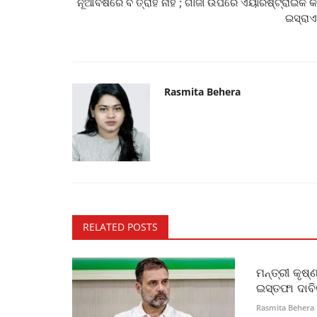
ନୂଆବର୍ଷରେ ବି ତ୍ରାହି ନାହିଁ ; ଗାଜା ଉପରେ ଏୟାରଷ୍ଟ୍ରାଇକ କ
ଇସ୍ରା
Rasmita Behera
RELATED POSTS
ମନ୍ତ୍ରୀ କୃଷ
ଇସ୍ତଫା ଦାବ
Rasmita Behera