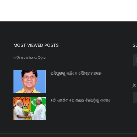
MOST VIEWED POSTS
S
ମହିମା ଧର୍ମର ଇତିହାସ
ଘସିପୁରାରୁ ଲଢ଼ିବେ ସୌମ୍ୟରଞ୍ଜନ
Jo
୫ଟି ଏକଜିଟ ପୋଲରେ ବିଜେଡ଼ିକୁ ଝଟକା