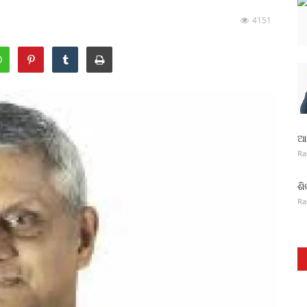
4151
ଆନ
Ra
ଶି
Ra