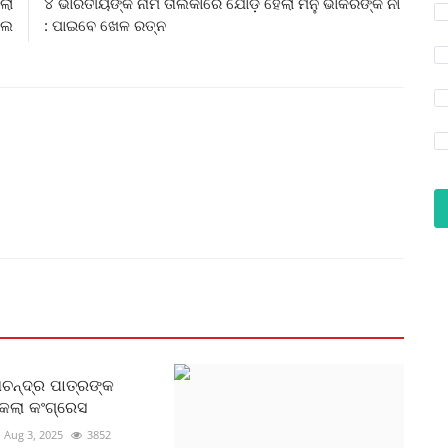
ଲା
୪ ଭାରତୀୟଙ୍କ ନାମ ତାଲିକାରେ ଯୋଡ଼ି ହେଲା ମନୁ ଭାକରଙ୍କ ନାଁ
ଏଲ
: ପାଇବେ ଖେଳ ରତ୍ନ
୍ଣଚନ୍ଦ୍ର ପାତ୍ରଙ୍କ
ିକଲା କଂଗ୍ରେସ
Aug 3, 2025
3852