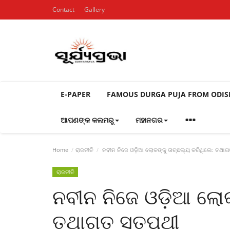
Contact
Gallery
E-PAPER
FAMOUS DURGA PUJA FROM ODI
ଆପଣଙ୍କ କଲମରୁ
ମହାନଗର
Home
ରାଜନୀତି
ନବୀନ ନିଜେ ଓଡ଼ିଆ ଲୋକଙ୍କୁ ତାଚ୍ଛଲ୍ୟ କରିଥିଲେ: ତଥା
ରାଜନୀତି
ନବୀନ ନିଜେ ଓଡ଼ିଆ ଲୋକ
ତଥାଗତ ସତପଥୀ