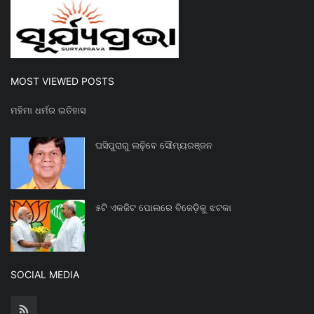
MOST VIEWED POSTS
ମହିମା ଧର୍ମର ଇତିହାସ
ଘସିପୁରାରୁ ଲଢ଼ିବେ ସୌମ୍ୟରଞ୍ଜନ
୫ଟି ଏକଜିଟ ପୋଲରେ ବିଜେଡ଼ିକୁ ଝଟକା
SOCIAL MEDIA