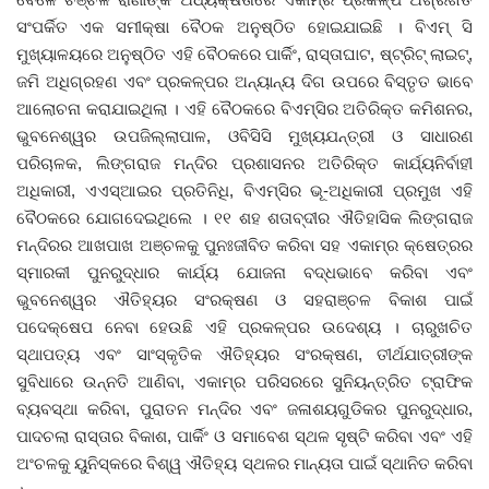
ସଂପର୍କିତ ଏକ ସମୀକ୍ଷା ବୈଠକ ଅନୁଷ୍ଠିତ ହୋଇଯାଇଛି । ବିଏମ୍‌ ସି
ଦେଶ ବିଦେଶ
ମୁଖ୍ୟାଳୟରେ ଅନୁଷ୍ଠିତ ଏହି ବୈଠକରେ ପାର୍କିଂ, ରାସ୍ତାଘାଟ, ଷ୍ଟ୍ରିଟ୍‌ ଲାଇଟ୍‌,
ଜମି ଅଧିଗ୍ରହଣ ଏବଂ ପ୍ରକଳ୍ପର ଅନ୍ୟାନ୍ୟ ଦିଗ ଉପରେ ବିସ୍ତୃତ ଭାବେ
ପ୍ରଶାସନ ଖବର
ଆଲୋଚନା କରାଯାଇଥିଲା । ଏହି ବୈଠକରେ ବିଏମ୍‌ସିର ଅତିରିକ୍ତ କମିଶନର,
ଭୁବନେଶ୍ୱର ଉପଜିଲ୍ଲାପାଳ, ଓବିସିସି ମୁଖ୍ୟଯନ୍ତ୍ରୀ ଓ ସାଧାରଣ
ଜିଲ୍ଲା
ପରିଚାଳକ, ଲିଙ୍ଗରାଜ ମନ୍ଦିର ପ୍ରଶାସନର ଅତିରିକ୍ତ କାର୍ଯ୍ୟନିର୍ବାହୀ
ଅଧିକାରୀ, ଏଏସ୍‌ଆଇର ପ୍ରତିନିଧି, ବିଏମ୍‌ସିର ଭୂ-ଅଧିକାରୀ ପ୍ରମୁଖ ଏହି
ଆପଣଙ୍କ କଲମରୁ
ବୈଠକରେ ଯୋଗଦେଇଥିଲେ । ୧୧ ଶହ ଶତାବ୍ଦୀର ଐତିହାସିକ ଲିଙ୍ଗରାଜ
ମନ୍ଦିରର ଆଖପାଖ ଅଞ୍ଚଳକୁ ପୁନଃଜୀବିତ କରିବା ସହ ଏକାମ୍ର କ୍ଷେତ୍ରର
ମହାନଗର
ସ୍ମାରକୀ ପୁନରୁଦ୍ଧାର କାର୍ଯ୍ୟ ଯୋଜନା ବଦ୍ଧଭାବେ କରିବା ଏବଂ
ଭୁବନେଶ୍ୱର ଐତିହ୍ୟର ସଂରକ୍ଷଣ ଓ ସହରାଞ୍ଚଳ ବିକାଶ ପାଇଁ
ଅପରାଧ
ପଦେକ୍ଷେପ ନେବା ହେଉଛି ଏହି ପ୍ରକଳ୍ପର ଉଦେଶ୍ୟ । ଚାରୁଖଚିତ
ସ୍ଥାପତ୍ୟ ଏବଂ ସାଂସ୍କୃତିକ ଐତିହ୍ୟର ସଂରକ୍ଷଣ, ତୀର୍ଥଯାତ୍ରୀଙ୍କ
ଖେଳ ଖବର
ସୁବିଧାରେ ଉନ୍ନତି ଆଣିବା, ଏକାମ୍ର ପରିସରରେ ସୁନିୟନ୍ତ୍ରିତ ଟ୍ରାଫିକ
ବ୍ୟବସ୍ଥା କରିବା, ପୁରାତନ ମନ୍ଦିର ଏବଂ ଜଳାଶୟଗୁଡିକର ପୁନରୁଦ୍ଧାର,
ପାଦଚଲା ରାସ୍ତାର ବିକାଶ, ପାର୍କିଂ ଓ ସମାବେଶ ସ୍ଥଳ ସୃଷ୍ଟି କରିବା ଏବଂ ଏହି
ବିଶେଷ
ଅଂଚଳକୁ ୟୁନିସ୍କରେ ବିଶ୍ୱ ଐତିହ୍ୟ ସ୍ଥଳର ମାନ୍ୟତା ପାଇଁ ସ୍ଥାନିତ କରିବା