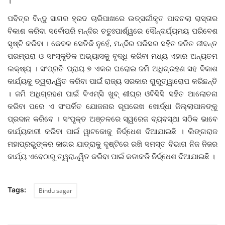
।
ପବିତ୍ର ବିନ୍ଦୁ ସାଗର ହ୍ରଦ ଚାରିପାଖରେ ଉତ୍ସର୍ଗୀକୃତ ପାଦଚଲା ରାସ୍ତାର
ବିକାଶ କରିବା ସର୍ବୋପରି ମନ୍ଦିର ଚତୁଃପାର୍ଶ୍ୱରେ ସୌନ୍ଦର୍ଯ୍ୟମୟ ପରିବେଶ
ସୃଷ୍ଟି କରିବା । କେବଳ ସେତିକି ନୁହେଁ, ମନ୍ଦିର ପରିସର ସହିତ ଜଡିତ ଜୀବନ୍ତ
ପରମ୍ପରା ଓ ସାଂସ୍କୃତିକ ଅଭ୍ୟାସକୁ ବୃଦ୍ଧି କରିବା ମଧ୍ୟ ଏହାର ଅନ୍ୟତମ
ଲକ୍ଷ୍ୟ । ସଂପ୍ରତି ପ୍ରାୟ ୭ ଏକର ଘରୋଇ ଜମି ଅଧିଗ୍ରହଣ ସହ ବିକାଶ
କାର୍ଯ୍ୟକୁ ତ୍ୱରାନ୍ୱିତ କରିବା ପାଇଁ ରାଜ୍ୟ ସରକାର ଗୁରୁତ୍ୱାରୋପ କରିଛନ୍ତି
। ଜମି ଅଧିଗ୍ରହଣ ପାଇଁ ବିଏମ୍‌ସି ଖୁବ୍‌ ଶୀଘ୍ର ଓବିସିସି ସହିତ ଆଲୋଚନା
କରିବା ପରେ ଏ ସଂପର୍କିତ ଯୋଜନାର ରୂପରେଖ ଖୋର୍ଦ୍ଧା ଜିଲ୍ଲାପାଳଙ୍କୁ
ପ୍ରଦାନ କରିବେ । ସଂପୃକ୍ତ ଅଞ୍ଚଳରେ ସ୍ୱରେଜ ବ୍ୟବସ୍ଥା ସଠିକ ଭାବେ
କାର୍ଯ୍ୟକାରୀ କରିବା ପାଇଁ ୱାଟକୋକୁ ନିର୍ଦ୍ଧେଶ ଦିଆଯାଇଛି । ଲିଙ୍ଗରାଜ
ମହାପ୍ରଭୁଙ୍କର ଜାଗର ଯାତ୍ରାକୁ ଦୃଷ୍ଟିରେ ରଖି ସମସ୍ତ ବିଭାଗ ନିଜ ନିଜର
କାର୍ଯ୍ୟ ଏବେଠାରୁ ତ୍ୱରାନ୍ୱିତ କରିବା ପାଇଁ କଡାକଡି ନିର୍ଦ୍ଧେଶ ଦିଆଯାଇଛି ।
Tags:
Bindu sagar