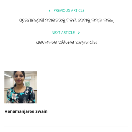
PREVIOUS ARTICLE
ପ୍ରେମାନନ୍ଦଜୀ ମହାରାଜଙ୍କୁ କିଡନୀ ଦେବାକୁ ଲମ୍ବା ଲାଇନ୍‌
NEXT ARTICLE
ପରଲୋକରେ ଅଭିନେତା ପଙ୍କଜ ଧୀର
Henamanjaree Swain