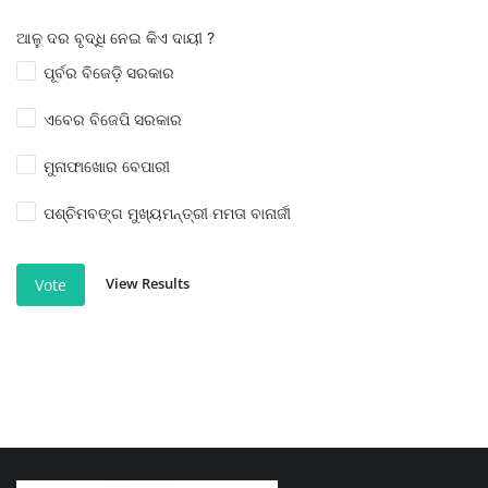
ଆଳୁ ଦର ବୃଦ୍ଧି ନେଇ କିଏ ଦାୟୀ ?
ପୂର୍ବର ବିଜେଡ଼ି ସରକାର
ଏବେର ବିଜେପି ସରକାର
ମୁନାଫାଖୋର ବେପାରୀ
ପଶ୍ଚିମବଙ୍ଗ ମୁଖ୍ୟମନ୍ତ୍ରୀ ମମତା ବାନାର୍ଜୀ
View Results
Vote