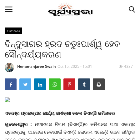
ମହାନଗର
ବିନ୍ଦୁସାଗର ହ୍ରଦ ଚତୁଃପାର୍ଶ୍ୱ ହେବ
Contact
ସୌନ୍ଦର୍ଯ୍ୟକରଣ
Gallery
Henamanjaree Swain
Oct 15, 2025 - 15:01
4337
E-paper
Famous Durga Puja From Odisha
ରାଜ୍ୟ
ଏକାମ୍ର ପ୍ରକଳ୍ପର କାର୍ଯ୍ୟ ସମୀକ୍ଷା କଲେ ବିଏମ୍‌ସି କମିଶନର
ରାଜନୀତି
ଭୁବନେଶ୍ୱର :
ମହାନଗର ନିଗମ (ବିଏମ୍‌ସି)ର କମିଶନର ତଥା ଏକାମ୍ର
ପ୍ରକଳ୍ପକୁ ଆଗେଇ ନେବାପାଇଁ ବିଏମ୍‌ସି ନୋଡାଲ ଏଜେନ୍ସି ଭାବେ ରହିଥିବା
କି କଥା ବୋଇଲେ
ବେଳେ ଚଞ୍ଚଳ ରାଣାଙ୍କ ଅଧ୍ୟକ୍ଷତାରେ ଏକାମ୍ର ପ୍ରକଳ୍ପ ଅଗ୍ରଗତି