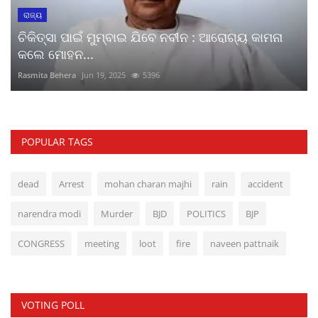
ରାଜ୍ୟ
ଚିକିତ୍ସା ପାଇଁ ମୁମ୍ବାଇ ଯିବେ ନବୀନ : ଆରୋଗ୍ୟ କାମନା
କଲେ ମୋହନ...
Rasmita Behera
Jun 19, 2025
5396
POPULAR TAGS
dead
Arrest
mohan charan majhi
rain
accident
narendra modi
Murder
BJD
POLITICS
BJP
CONGRESS
meeting
loot
fire
naveen pattnaik
VOTING POLL