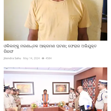
ଓକିଲଙ୍କୁ ମରଣାନ୍ତକ ଆକ୍ରମଣ ଘଟଣା; ଫେରାର ଅଭିଯୁକ୍ତ
ଗିରଫ
Jitendra Sahu
May 14, 2024
4584