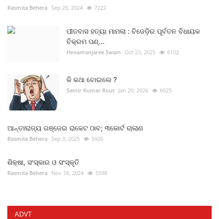
Rasmita Behera
Sep 29, 2024
7222
ପୀତବାସ ହତ୍ୟା ମାମଲା : ବିଜେଡ଼ିର ପୂର୍ବତନ ବିଧାୟକ
ବିକ୍ରମ ପଣ୍...
Henamanjaree Swain
Oct 23, 2025
6102
କି କଥା ବୋଇଲେ ?
Samir Kumar Rout
Jan 20, 2026
6025
ଆନ୍ତଃରାଜ୍ୟ ଗଞ୍ଜେଇ ରାକେଟ ଠାବ; ୩କୋର୍ଟ ଚାଲାଣ
Rasmita Behera
Sep 3, 2025
5926
ଶିକ୍ଷା, ସଂସ୍କାର ଓ ସଂସ୍କୃତି
Rasmita Behera
Nov 18, 2024
5598
ADVT