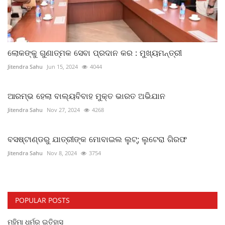
ଲୋକଙ୍କୁ ଗୁଣାତ୍ମକ ସେବା ପ୍ରଦାନ କର : ମୁଖ୍ୟମନ୍ତ୍ରୀ
Jitendra Sahu
Jun 15, 2024
4044
ଆରମ୍ଭ ହେଲା ବାଲ୍ୟବିବାହ ମୁକ୍ତ ଭାରତ ଅଭିଯାନ
Jitendra Sahu
Nov 27, 2024
4268
ବସଷ୍ଟାଣ୍ଡରୁ ଯାତ୍ରୀଙ୍କ ମୋବାଇଲ ଲୁଟ୍; ଲୁଟେରା ଗିରଫ
Jitendra Sahu
Nov 8, 2024
3754
POPULAR POSTS
ମହିମା ଧର୍ମର ଇତିହାସ