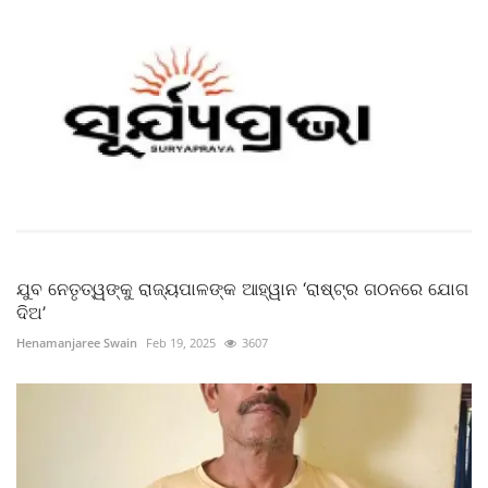
ଯୁବ ନେତୃତ୍ୱଙ୍କୁ ରାଜ୍ୟପାଳଙ୍କ ଆହ୍ୱାନ ‘ରାଷ୍ଟ୍ର ଗଠନରେ ଯୋଗ
ଦିଅ’
Henamanjaree Swain
Feb 19, 2025
3607