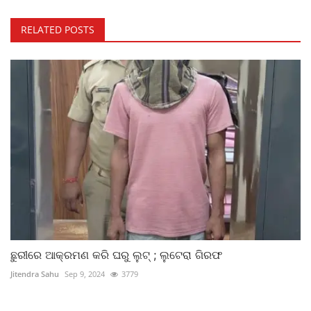
RELATED POSTS
ଛୁରୀରେ ଆକ୍ରମଣ କରି ଘରୁ ଲୁଟ୍ ; ଲୁଟେରା ଗିରଫ
Jitendra Sahu
Sep 9, 2024
3779