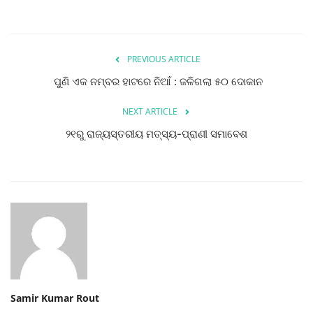
PREVIOUS ARTICLE
ପୁଣି ଏକ ନମ୍ବର ହାଟରେ ନିଆଁ : ଜଳିଗଲା ୫୦ ଦୋକାନ
NEXT ARTICLE
୨୧ରୁ ରାଜ୍ୟସ୍ତରୀୟ ମତ୍ସ୍ୟ-ପ୍ରାଣୀ ସମାବେଶ
Samir Kumar Rout