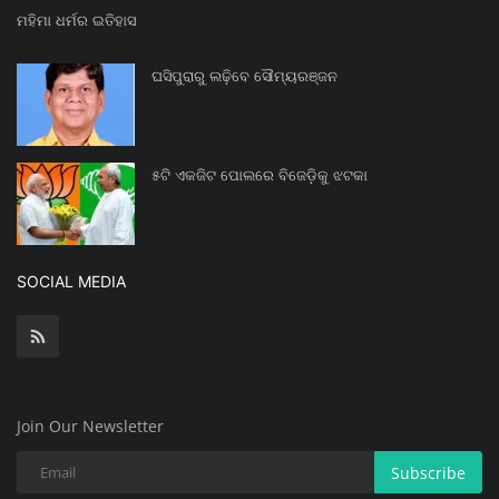
ମହିମା ଧର୍ମର ଇତିହାସ
ଘସିପୁରାରୁ ଲଢ଼ିବେ ସୌମ୍ୟରଞ୍ଜନ
୫ଟି ଏକଜିଟ ପୋଲରେ ବିଜେଡ଼ିକୁ ଝଟକା
SOCIAL MEDIA
Join Our Newsletter
Subscribe