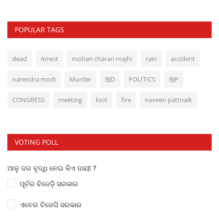
POPULAR TAGS
dead
Arrest
mohan charan majhi
rain
accident
narendra modi
Murder
BJD
POLITICS
BJP
CONGRESS
meeting
loot
fire
naveen pattnaik
VOTING POLL
ଆଳୁ ଦର ବୃଦ୍ଧି ନେଇ କିଏ ଦାୟୀ ?
ପୂର୍ବର ବିଜେଡ଼ି ସରକାର
ଏବେର ବିଜେପି ସରକାର