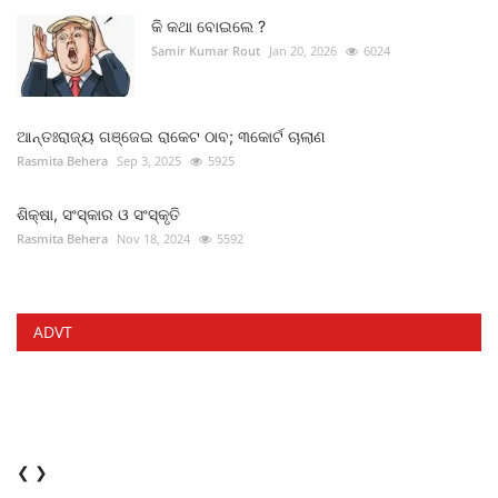
କି କଥା ବୋଇଲେ ?
Samir Kumar Rout
Jan 20, 2026
6024
ଆନ୍ତଃରାଜ୍ୟ ଗଞ୍ଜେଇ ରାକେଟ ଠାବ; ୩କୋର୍ଟ ଚାଲାଣ
Rasmita Behera
Sep 3, 2025
5925
ଶିକ୍ଷା, ସଂସ୍କାର ଓ ସଂସ୍କୃତି
Rasmita Behera
Nov 18, 2024
5592
ADVT
❮
❯