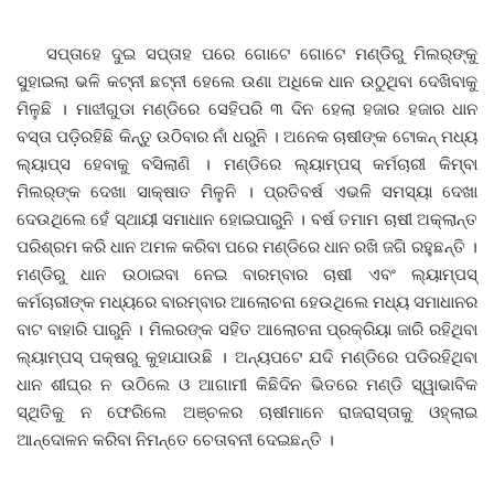
ସପ୍ତାହେ ଦୁଇ ସପ୍ତାହ ପରେ ଗୋଟେ ଗୋଟେ ମଣ୍ଡିରୁ ମିଲର୍‌ଙ୍କୁ
ସୁହାଇଲା ଭଳି କଟ୍‌ନୀ ଛଟ୍‌ନୀ ହେଲେ ଉଣା ଅଧିକେ ଧାନ ଉଠୁଥିବା ଦେଖିବାକୁ
ମିଳୁଛି । ମାଝୀଗୁଡା ମଣ୍ଡିରେ ସେହିପରି ୩ ଦିନ ହେଲା ହଜାର ହଜାର ଧାନ
ବସ୍ତା ପଡ଼ିରହିଛି କିନ୍ତୁ ଉଠିବାର ନାଁ ଧରୁନି । ଅନେକ ଚାଷୀଙ୍କ ଟୋକନ୍‌ ମଧ୍ୟ
ଲ୍ୟାପ୍ସ ହେବାକୁ ବସିଲାଣି । ମଣ୍ଡିରେ ଲ୍ୟାମ୍ପସ୍‌ କର୍ମଚାରୀ କିମ୍ବା
ମିଲର୍‌ଙ୍କ ଦେଖା ସାକ୍ଷାତ ମିଳୁନି । ପ୍ରତିବର୍ଷ ଏଭଳି ସମସ୍ୟା ଦେଖା
ଦେଉଥିଲେ ହେଁ ସ୍ଥାୟୀ ସମାଧାନ ହୋଇପାରୁନି । ବର୍ଷ ତମାମ ଚାଷୀ ଅକ୍ଲାନ୍ତ
ପରିଶ୍ରମ କରି ଧାନ ଅମଳ କରିବା ପରେ ମଣ୍ଡିରେ ଧାନ ରଖି ଜଗି ରହୁଛନ୍ତି ।
ମଣ୍ଡିରୁ ଧାନ ଉଠାଇବା ନେଇ ବାରମ୍ବାର ଚାଷୀ ଏବଂ ଲ୍ୟାମ୍ପସ୍‌
କର୍ମଚାରୀଙ୍କ ମଧ୍ୟରେ ବାରମ୍ବାର ଆଲୋଚନା ହେଉଥିଲେ ମଧ୍ୟ ସମାଧାନର
ବାଟ ବାହାରି ପାରୁନି । ମିଲରଙ୍କ ସହିତ ଆଲୋଚନା ପ୍ରକ୍ରିୟା ଜାରି ରହିଥିବା
ଲ୍ୟାମ୍ପସ୍‌ ପକ୍ଷରୁ କୁହାଯାଉଛି । ଅନ୍ୟପଟେ ଯଦି ମଣ୍ଡିରେ ପଡିରହିଥିବା
ଧାନ ଶୀଘ୍ର ନ ଉଠିଲେ ଓ ଆଗାମୀ କିଛିଦିନ ଭିତରେ ମଣ୍ଡି ସ୍ୱାଭାବିକ
ସ୍ଥିତିକୁ ନ ଫେରିଲେ ଅଞ୍ଚଳର ଚାଷୀମାନେ ରାଜରାସ୍ତାକୁ ଓହ୍ଲାଇ
ଆନ୍ଦୋଳନ କରିବା ନିମନ୍ତେ ଚେତାବନୀ ଦେଇଛନ୍ତି ।