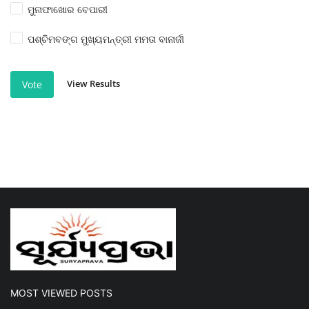
ମୁନାଫାଖୋର ବେପାରୀ
ପଶ୍ଚିମବଙ୍ଗ ମୁଖ୍ୟମନ୍ତ୍ରୀ ମମତା ବାନାର୍ଜୀ
View Results
Vote
MOST VIEWED POSTS