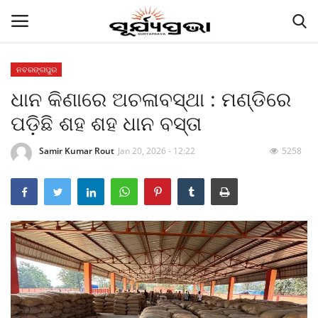
ନବରଙ୍ଗପୁର
ଧାନ କିଣାରେ ଅଚଳାବସ୍ଥା : ମଣ୍ଡିରେ
Contact
ପଡ଼ିଛି ଶହ ଶହ ଧାନ ବସ୍ତା
Gallery
Samir Kumar Rout
Jan 20, 2026 - 12:22
5258
E-paper
Famous Durga Puja From Odisha
ରାଜ୍ୟ
ରାଜନୀତି
କି କଥା ବୋଇଲେ