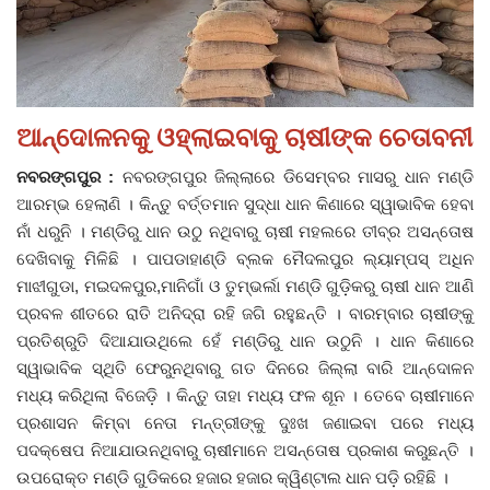
ଦେଶ ବିଦେଶ
ପ୍ରଶାସନ ଖବର
ଆନ୍ଦୋଳନକୁ ଓହ୍ଲାଇବାକୁ ଚାଷୀଙ୍କ ଚେତାବନୀ
ଜିଲ୍ଲା
ନବରଙ୍ଗପୁର :
ନବରଙ୍ଗପୁର ଜିଲ୍ଲାରେ ଡିସେମ୍ବର ମାସରୁ ଧାନ ମଣ୍ଡି
ଆରମ୍ଭ ହେଲାଣି । କିନ୍ତୁ ବର୍ତ୍ତମାନ ସୁଦ୍ଧା ଧାନ କିଣାରେ ସ୍ୱାଭାବିକ ହେବା
ଆପଣଙ୍କ କଲମରୁ
ନାଁ ଧରୁନି । ମଣ୍ଡିରୁ ଧାନ ଉଠୁ ନଥିବାରୁ ଚାଷୀ ମହଲରେ ତୀବ୍ର ଅସନ୍ତୋଷ
ଦେଖିବାକୁ ମିଳିଛି । ପାପଡାହାଣ୍ଡି ବ୍ଲକ ମୈଦଲପୁର ଲ୍ୟାମ୍ପସ୍‌ ଅଧିନ
ମହାନଗର
ମାଝୀଗୁଡା, ମଇଦଳପୁର,ମାନିଗାଁ ଓ ତୁମ୍ଭର୍ଲା ମଣ୍ଡି ଗୁଡ଼ିକରୁ ଚାଷୀ ଧାନ ଆଣି
ପ୍ରବଳ ଶୀତରେ ରାତି ଅନିଦ୍ରା ରହି ଜଗି ରହୁଛନ୍ତି । ବାରମ୍ବାର ଚାଷୀଙ୍କୁ
ଅପରାଧ
ପ୍ରତିଶ୍ରୁତି ଦିଆଯାଉଥିଲେ ହେଁ ମଣ୍ଡିରୁ ଧାନ ଉଠୁନି । ଧାନ କିଣାରେ
ସ୍ୱାଭାବିକ ସ୍ଥିତି ଫେରୁନଥିବାରୁ ଗତ ଦିନରେ ଜିଲ୍ଲା ବାରି ଆନ୍ଦୋଳନ
ଖେଳ ଖବର
ମଧ୍ୟ କରିଥିଲା ବିଜେଡ଼ି । କିନ୍ତୁ ତାହା ମଧ୍ୟ ଫଳ ଶୂନ । ତେବେ ଚାଷୀମାନେ
ପ୍ରଶାସନ କିମ୍ବା ନେତା ମନ୍ତ୍ରୀଙ୍କୁ ଦୁଃଖ ଜଣାଇବା ପରେ ମଧ୍ୟ
ବିଶେଷ
ପଦକ୍ଷେପ ନିଆଯାଉନଥିବାରୁ ଚାଷୀମାନେ ଅସନ୍ତୋଷ ପ୍ରକାଶ କରୁଛନ୍ତି ।
ଉପରୋକ୍ତ ମଣ୍ଡି ଗୁଡିକରେ ହଜାର ହଜାର କ୍ୱିଣ୍ଟାଲ ଧାନ ପଡ଼ି ରହିଛି ।