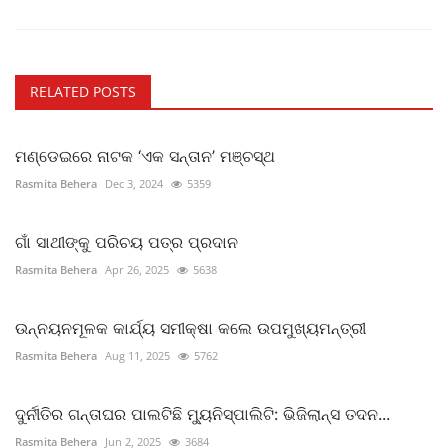
RELATED POSTS
ମଣ୍ଡେଇରେ ନାଟକ ‘ଏକ ସନ୍ତାନ’ ମଞ୍ଚସ୍ଥ
Rasmita Behera
Dec 3, 2024
5359
ଗାଁ ସାଥୀଙ୍କୁ ପରିଚୟ ପତ୍ର ପ୍ରଦାନ
Rasmita Behera
Apr 26, 2025
5638
ଉନ୍ନୟନମୂଳକ କାର୍ଯ୍ୟ ସମୀକ୍ଷା କଲେ ଉପମୁଖ୍ୟମନ୍ତ୍ରୀ
Rasmita Behera
Aug 11, 2025
5762
ଦୁର୍ନୀତିର ଗନ୍ତାଘର ପାଲଟିଛି ମୁ୍ୟନିସ୍ପାଲିଟି: ଭିଜିଲାନ୍ସ ତଦନ...
Rasmita Behera
Jun 2, 2025
3684