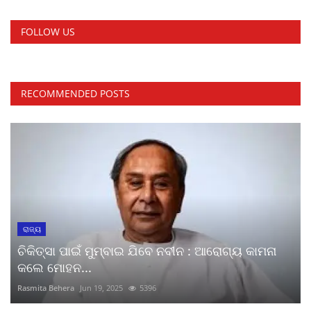
FOLLOW US
RECOMMENDED POSTS
ରାଜ୍ୟ
ଚିକିତ୍ସା ପାଇଁ ମୁମ୍ବାଇ ଯିବେ ନବୀନ : ଆରୋଗ୍ୟ କାମନା
କଲେ ମୋହନ...
Rasmita Behera
Jun 19, 2025
5396