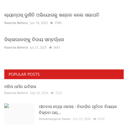
ଲ୍ୟାମ୍ପସ୍ ଦୁର୍ନୀତି ଅଭିଯୋଗକୁ ଖଣ୍ଡନ କଲେ ସଭାପତି
Rasmita Behera
Jun 18, 2025
3780
ଜିଲ୍ଲାପାଳଙ୍କୁ ବିଦାୟ ସମ୍ବର୍ଦ୍ଧନା
Rasmita Behera
Jul 27, 2025
5651
POPULAR POSTS
ମହିମା ଧର୍ମର ଇତିହାସ
Rasmita Behera
Sep 29, 2024
7222
ପୀତବାସ ହତ୍ୟା ମାମଲା : ବିଜେଡ଼ିର ପୂର୍ବତନ ବିଧାୟକ
ବିକ୍ରମ ପଣ୍...
Henamanjaree Swain
Oct 23, 2025
6102