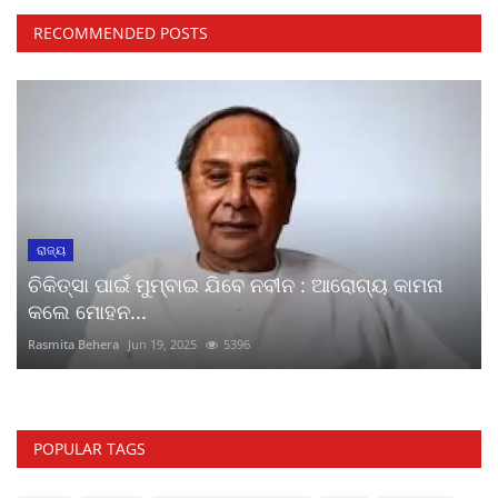
RECOMMENDED POSTS
ରାଜ୍ୟ
ଚିକିତ୍ସା ପାଇଁ ମୁମ୍ବାଇ ଯିବେ ନବୀନ : ଆରୋଗ୍ୟ କାମନା
କଲେ ମୋହନ...
Rasmita Behera
Jun 19, 2025
5396
POPULAR TAGS