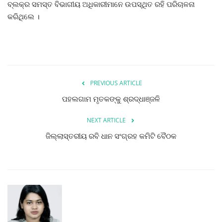
ବ୍ଲକ୍ର ସମସ୍ତ ବିଭାଗୀୟ ଅଧିକାରୀମାନେ ଉପସ୍ଥିତ ରହି ପରିଚାଳନା
କରିଥିଲେ ।
PREVIOUS ARTICLE
ପହଲଗାମ ମୃତକଙ୍କୁ ଶ୍ରଦ୍ଧାଞ୍ଜଳି
NEXT ARTICLE
ଜିଲ୍ଲାସ୍ତରୀୟ ରବି ଧାନ ସଂଗ୍ରହ କମିଟି ବୈଠକ