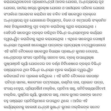
କରାଯାଇଥିବାବେଳେ ପ୍ରଧାନମନ୍ତ୍ରୀ ଆବାସ ଯୋଜନା, ଅନ୍ତ୍ୟୋଦୟ ଗୃହ
ଯୋଜନା, ଜାତୀୟ ଖାଦ୍ୟ ସୁରକ୍ଷା ଯୋଜନା ଓ ପାନୀୟଜଳ ପରିମଳ ଯୋଜନା
ଦେଶ ବିଦେଶ
ସଂପର୍କରେ ଆଲୋଚନା କରାଯିବା ସହ ଚଳିତ ବର୍ଷ ସାଲେପୁର ବ୍ଲକ୍ରେ
ଅନ୍ତ୍ୟୋଦୟ ଗୃହ ଯୋଜନାରେ ଦିବ୍ୟାଙ୍ଗ, ବିଧବା ଓ ଏଚ୍ଆଇଭି ସଂକ୍ରମିତ
ପ୍ରଶାସନ ଖବର
୬ଶହ ହିତାଧିକାରୀଙ୍କୁ ଗୃହ ବଣ୍ଟନ କରାଯିବାକୁ ସ୍ଥିର କରାଯାଇଥିଲା ।
ସେହିପରି ସାଲେପୁର ବ୍ଲକ୍ର ବାକିଥିବା ବିଭିନ୍ନ ଉନ୍ନୟନମୂଳକ କାର୍ଯ୍ୟର
ଜିଲ୍ଲା
ତ୍ୱରାନ୍ୱିତ କରାଯିବାକୁ ସ୍ଥିର କରାଯାଇଥିଲା । ଏଥିରେ ସାଲେପୁର ଗୋଷ୍ଠୀ
ଉନ୍ନୟନ ଅଧିକାରୀ ଖଗେଶ୍ୱର ପାତ୍ରଙ୍କ ପ୍ରତ୍ୟକ୍ଷ ତତ୍ତ୍ୱାବଧାନରେ
ଆପଣଙ୍କ କଲମରୁ
ଏହି ସମିତି ବୈଠକରେ ସାଲେପୁର ବିଧାୟକ ପ୍ରଶାନ୍ତ କୁମାର ବେହେରା,
କେନ୍ଦ୍ରାପଡ଼ା ସାଂସଦ ପ୍ରତିନିଧି ସନାତନ ଦାସ, ବ୍ଲକ୍ ଉପାଧ୍ୟକ୍ଷ
ମହାନଗର
ପୁଷ୍ପାଞ୍ଜଳି ଭୂୟାଁ ଯୋଗଦେଇ ଦଳ ବର୍ଣ୍ଣ ନିର୍ବିଶେଷରେ ବ୍ଲକ୍ର ବିଭିନ୍ନ
ପଞ୍ଚାୟତରେ ଥିବା ବିଭିନ୍ନ ଉନ୍ନୟନ ମୂଳକ କାର୍ଯ୍ୟର ତ୍ୱରାନ୍ୱିତ
ଅପରାଧ
କରିବାପାଇଁ ମତ ପ୍ରକାଶ କରିଥିଲେ । ଏହି ସମିତି ବୈଠକରେ ସରପଞ୍ଚ
ପବିତ୍ର ସାମଲ, ଜ୍ଞାନରଂଜନ ପଟ୍ଟନାୟକ, ରଶ୍ମିତା ଦାସ, ପ୍ରଭାତ ପାତ୍ର,
ଖେଳ ଖବର
ସଂଜୟ ବେହୁରା, ପ୍ରିୟଦର୍ଶିନୀ ମଲ୍ଲିକ, ପ୍ରତିମା ସାହୁ, ସମିତିସଭ୍ୟଗୌତମୀ
ମଲ୍ଲିକ, ପୁଷ୍ପିତା ଭୂୟାଁ, ସୁଲୋଚନା ସାହୁ, ମାନସ କୁମାର ଦାଶଙ୍କ ସମେତ
ବିଶେଷ
ବହୁ ପଞ୍ଚାୟତ ପ୍ରତିନିଧିମାନେ ଉପସ୍ଥିତ ଥିଲେ । ଆଜିର ଏହି
କାର୍ଯ୍ୟକ୍ରମକୁ ସହକାରୀ ଯନ୍ତ୍ରୀ ସୁଶାନ୍ତ କୁମାର ମଲ୍ଲିକଙ୍କ ସମେତ