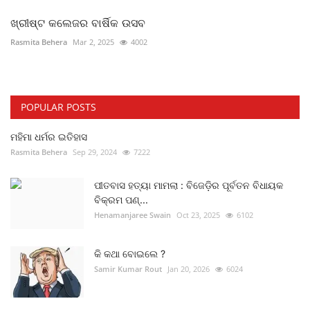
ଖ୍ରୀଷ୍ଟ କଲେଜର ବାର୍ଷିକ ଉସବ
Rasmita Behera
Mar 2, 2025
4002
POPULAR POSTS
ମହିମା ଧର୍ମର ଇତିହାସ
Rasmita Behera
Sep 29, 2024
7222
ପୀତବାସ ହତ୍ୟା ମାମଲା : ବିଜେଡ଼ିର ପୂର୍ବତନ ବିଧାୟକ
ବିକ୍ରମ ପଣ୍...
Henamanjaree Swain
Oct 23, 2025
6102
କି କଥା ବୋଇଲେ ?
Samir Kumar Rout
Jan 20, 2026
6024