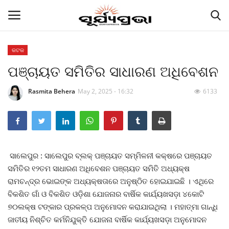
କଟକ
ପଞ୍ଚାୟତ ସମିତିର ସାଧାରଣ ଅଧିବେଶନ
Contact
Rasmita Behera
May 2, 2025 - 16:32
6133
Gallery
E-paper
Famous Durga Puja From Odisha
ସାଲେପୁର : ସାଲେପୁର ବ୍ଲକ୍ ପଞ୍ଚାୟତ ସମ୍ମିଳନୀ କକ୍ଷରେ ପଞ୍ଚାୟତ
ସମିତିର ୧୨ତମ ସାଧାରଣ ଅଧିବେଶନ ପଞ୍ଚାୟତ ସମିତି ଅଧ୍ୟକ୍ଷ
ରାଜ୍ୟ
ରାମଚନ୍ଦ୍ର ଭୋଇଙ୍କ ଅଧ୍ୟକ୍ଷତାରେ ଅନୁଷ୍ଠିତ ହୋଇଯାଇଛି । ଏଥିରେ
ବିକଶିତ ଗାଁ ଓ ବିକଶିତ ଓଡ଼ିଶା ଯୋଜନାର ବାର୍ଷିକ କାର୍ଯ୍ୟଖସଡ଼ା ୪କୋଟି
ରାଜନୀତି
୭୦ଲକ୍ଷ ଟଙ୍କାର ପ୍ରକଳ୍ପ ଅନୁମୋଦନ କରାଯାଇଥିଲା । ମହାତ୍ମା ଗାନ୍ଧି
ଜାତୀୟ ନିଶ୍ଚିତ କର୍ମନିଯୁକ୍ତି ଯୋଜନା ବାର୍ଷିକ କାର୍ଯ୍ୟଖସଡ଼ା ଅନୁମୋଦନ
କି କଥା ବୋଇଲେ