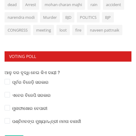
dead
Arrest
mohan charan majhi
rain
accident
narendra modi
Murder
BJD
POLITICS
BJP
CONGRESS
meeting
loot
fire
naveen pattnaik
VOTING POLL
ଆଳୁ ଦର ବୃଦ୍ଧି ନେଇ କିଏ ଦାୟୀ ?
ପୂର୍ବର ବିଜେଡ଼ି ସରକାର
ଏବେର ବିଜେପି ସରକାର
ମୁନାଫାଖୋର ବେପାରୀ
ପଶ୍ଚିମବଙ୍ଗ ମୁଖ୍ୟମନ୍ତ୍ରୀ ମମତା ବାନାର୍ଜୀ