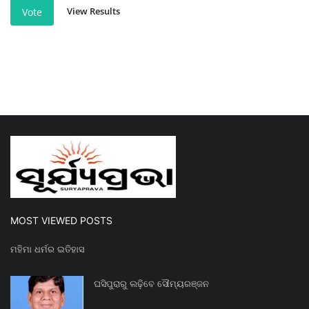
View Results
Vote
MOST VIEWED POSTS
ମହିମା ଧର୍ମର ଇତିହାସ
ଘସିପୁରାରୁ ଲଢ଼ିବେ ସୌମ୍ୟରଞ୍ଜନ