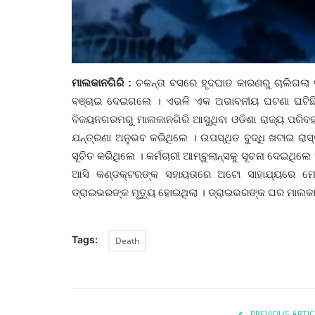
ମାଲକାନଗିରି :
ଚଳନ୍ତା ବସରେ ହୃଦଘାତ କାରଣରୁ ଚାଲିଗଲା
ବଞ୍ଚାଇ ଦେଇଗଲେ । ଏଭଳି ଏକ ଅଭାବନୀୟ ଘଟଣା ଘଟିଛି ମା
ବିଜୟନଗରମରୁ ମାଲକାନଗିରି ଆସୁଥିବା ଓଡିଶା ରାଜ୍ୟ ପରିବହ
ଯନ୍ତ୍ରଣା ଅନୁଭବ କରିଥିଲେ । ଉପସ୍ଥିତ ବୁଦ୍ଧି ଖଟାଇ ରାସ
ସୂଚିତ କରିଥିଲେ । କର୍ମଚାରୀ ଆମ୍ବୁଲାନ୍ସକୁ ସୂଚନା ଦେଇଥିଲ
ଆସି କଣ୍ଡକ୍ଟରଙ୍କ ସହାୟତାରେ ଅଟୋ ସାହାଯ୍ୟରେ ମେଡ
ଡ୍ରାଇଭରଙ୍କ ମୃତ୍ୟୁ ହୋଇଥିଲା । ଡ୍ରାଇଭରଙ୍କ ଘର ମାଲକାନଗ
Tags:
Death
PREVIOUS ARTIC