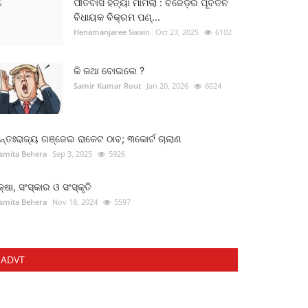
ପୀତବାସ ହତ୍ୟା ମାମଲା : ବିଜେଡ଼ିର ପୂର୍ବତନ
ବିଧାୟକ ବିକ୍ରମ ପଣ୍...
Henamanjaree Swain
Oct 23, 2025
6102
କି କଥା ବୋଇଲେ ?
Samir Kumar Rout
Jan 20, 2026
6024
୍ତଃରାଜ୍ୟ ଗଞ୍ଜେଇ ରାକେଟ ଠାବ; ୩କୋର୍ଟ ଚାଲାଣ
smita Behera
Sep 3, 2025
5926
କ୍ଷା, ସଂସ୍କାର ଓ ସଂସ୍କୃତି
smita Behera
Nov 18, 2024
5597
ADVT