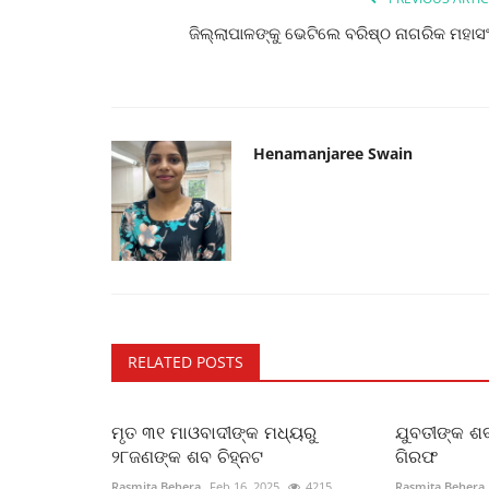
ଜିଲ୍ଲାପାଳଙ୍କୁ ଭେଟିଲେ ବରିଷ୍ଠ ନାଗରିକ ମହାସ
Henamanjaree Swain
RELATED POSTS
ମୃତ ୩୧ ମାଓବାଦୀଙ୍କ ମଧ୍ୟରୁ
ଯୁବତୀଙ୍କ ଶବ
୨୮ଜଣଙ୍କ ଶବ ଚିହ୍ନଟ
ଗିରଫ
Rasmita Behera
Feb 16, 2025
4215
Rasmita Behera