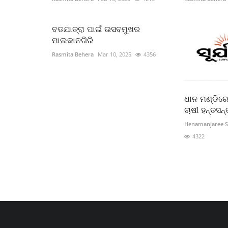
ବଡଯାତ୍ରା ପାଇଁ ଉସବମୁଖର
ମାଲକାନଗିରି
Rasmita Behera
Mar 10, 2025
4356
ଧାନ ମଣ୍ଡିରେ 
ଚାଷୀ ହନ୍ତସନ୍
Henamanjaree 
4322