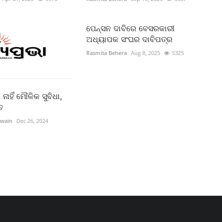
ପେନ୍ସନ ଦାବିରେ ବେସରକାରୀ
ଅଧ୍ୟାପକ ସଂଘର ଦାବିପତ୍ର
Rasmita Behera
Aug 8, 2025
5325
ନାହିଁ ମୌଳିକ ସୁବିଧା,
ତ
Swain
Dec 26, 2024