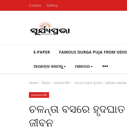
Contact
Gallery
E-PAPER
FAMOUS DURGA PUJA FROM ODI
ଆପଣଙ୍କ କଲମରୁ
ମହାନଗର
Home
ଜିଲ୍ଲା
ମାଲକାନଗିରି
ଚଳନ୍ତା ବସରେ ହୃଦଘାତ : ଚାଲିଗଲା ଡ୍ରାଇ
ମାଲକାନଗିରି
ଚଳନ୍ତା ବସରେ ହୃଦଘାତ
ଜୀବନ