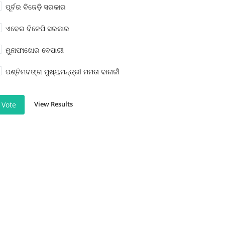
ପୂର୍ବର ବିଜେଡ଼ି ସରକାର
ଏବେର ବିଜେପି ସରକାର
ମୁନାଫାଖୋର ବେପାରୀ
ପଶ୍ଚିମବଙ୍ଗ ମୁଖ୍ୟମନ୍ତ୍ରୀ ମମତା ବାନାର୍ଜୀ
View Results
Vote