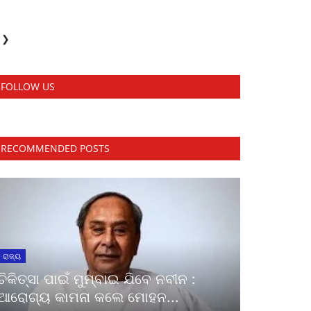
❯
FOLLOW US
RECOMMENDED POSTS
ରାଜ୍ୟ
ଚିକିତ୍ସା ପାଇଁ ମୁମ୍ବାଇ ଯିବେ ନବୀନ :
ଆରୋଗ୍ୟ କାମନା କଲେ ମୋହନ...