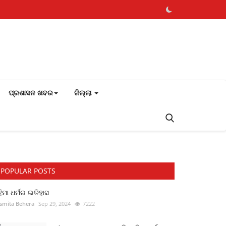
ପ୍ରଶାସନ ଖବର
ଜିଲ୍ଲା
POPULAR POSTS
ିମା ଧର୍ମର ଇତିହାସ
smita Behera
Sep 29, 2024
7222