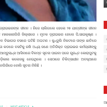
 ଡ୍ରାଇଭରଙ୍କ ଜୀବନ । ନିଜେ ଚାଲିଗଲେ ହେଲେ ୨୫ ଯାତ୍ରୀଙ୍କ ଜୀବନ
ଲକାନାଗିରି ଜିଲ୍ଲାରେ । ମୃତକ ଡ଼୍ରାଇଭର ହେଲେ ପି.ସାଇକୃଷ୍ଣ ।
ନ ବିଭାଗର ବସରେ ଘଟିଛି ଅଘଟଣ । କୁନ୍ଦୁଲି ନିକଟରେ ତାଙ୍କ ଛାତିରେ
୍ତା କଡରେ ବସଟିକୁ ରଖି ଅନ୍ୟ ଜଣେ ଅତିରିକ୍ତ ଡ୍ରାଇଭର କର୍ମଚାରୀଙ୍କୁ
େ ଆମ୍ବୁଲାନ୍ସ ଆସିବାରେ ବିଳମ୍ବ ସୂଚନା ପାଇବା ପରେ ରୁରନ୍ତ କୋରାପୁଟକୁ
଼ିକାଲ କଲେଜକୁ ନେଇଥିଲେ । ସେଠାରେ ଚିକିତ୍ସାଧୀନ ଅବସ୍ଥାରେ
ିରିରେ ବୋଲି ସୂଚନା ମିଳିଛି ।
ଆଳ
LE
NEXT ARTICLE