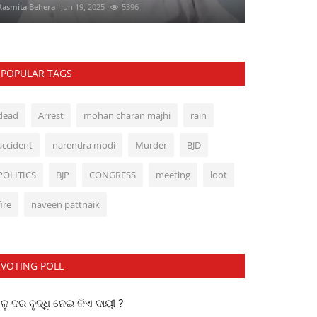
Rasmita Behera
Jun 19, 2025
5396
POPULAR TAGS
dead
Arrest
mohan charan majhi
rain
accident
narendra modi
Murder
BJD
POLITICS
BJP
CONGRESS
meeting
loot
fire
naveen pattnaik
VOTING POLL
ୁ ଦର ବୃଦ୍ଧି ନେଇ କିଏ ଦାୟୀ ?