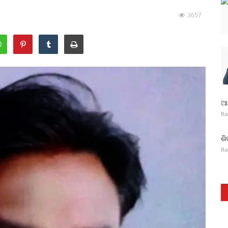
3657
ଆନ
Ra
ଶି
Ra