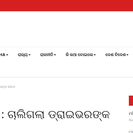
SHA
ରାଜ୍ୟ
ରାଜନୀତି
କି କଥା ବୋଇଲେ
ଦେଶ ବିଦେଶ
ଭରଙ୍କ ଜୀବନ
 : ଚାଲିଗଲା ଡ୍ରାଇଭରଙ୍କ
ମହ
Ra