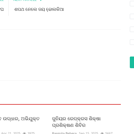
ଂଘ
ଶପଥ ନେଲେ ଜୟ ଢେ଼ାଲକିଆ
 ଉଦ୍ଧାର, ଅଭିଯୁକ୍ତ
ଜୁନିୟର ରେଡ୍କ୍ରସ ଶିକ୍ଷା
ପ୍ରଶିକ୍ଷଣ ଶିବିର
Apr 21, 2025
3975
Rasmita Behera
Sep 15, 2025
5667