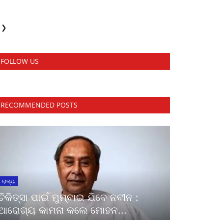
❯
FOLLOW US
RECOMMENDED POSTS
ରାଜ୍ୟ
ଚିକିତ୍ସା ପାଇଁ ମୁମ୍ବାଇ ଯିବେ ନବୀନ :
ଆରୋଗ୍ୟ କାମନା କଲେ ମୋହନ...