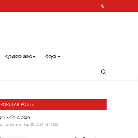
ପ୍ରଶାସନ ଖବର
ଜିଲ୍ଲା
POPULAR POSTS
ିମା ଧର୍ମର ଇତିହାସ
smita Behera
Sep 29, 2024
7222