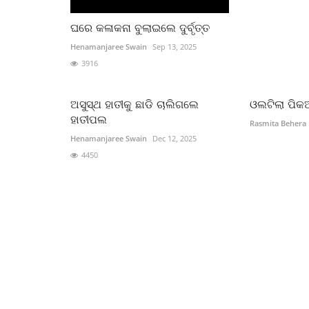
ଘରେ କଳାକନା ବୁଲାଇଲେ ଦୁର୍ବୃତ୍ତ
Henamanjaree Swain
Sep 13, 2025
3916
ଅସୁସ୍ଥ ହାତୀକୁ ଛାଡି ଚାଲିଗଲେ
ଓଲଟିଲା ପିକ
ହାତୀପଲ
Rasmita Behera
Henamanjaree Swain
Dec 12, 2025
4450