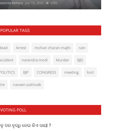
Rasmita Behera
Jun 19, 2025
5396
POPULAR TAGS
dead
Arrest
mohan charan majhi
rain
accident
narendra modi
Murder
BJD
POLITICS
BJP
CONGRESS
meeting
loot
fire
naveen pattnaik
VOTING POLL
ୁ ଦର ବୃଦ୍ଧି ନେଇ କିଏ ଦାୟୀ ?