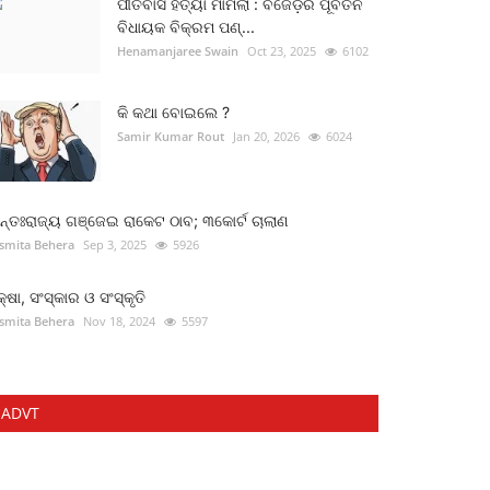
ପୀତବାସ ହତ୍ୟା ମାମଲା : ବିଜେଡ଼ିର ପୂର୍ବତନ
ବିଧାୟକ ବିକ୍ରମ ପଣ୍...
Henamanjaree Swain
Oct 23, 2025
6102
କି କଥା ବୋଇଲେ ?
Samir Kumar Rout
Jan 20, 2026
6024
୍ତଃରାଜ୍ୟ ଗଞ୍ଜେଇ ରାକେଟ ଠାବ; ୩କୋର୍ଟ ଚାଲାଣ
smita Behera
Sep 3, 2025
5926
କ୍ଷା, ସଂସ୍କାର ଓ ସଂସ୍କୃତି
smita Behera
Nov 18, 2024
5597
ADVT