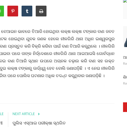
ଳରେ ବେଆଇନ ଭାବରେ ତିଆରି ହୋଇଥିବା ଲକ୍ଷ ଲକ୍ଷ ଟଙ୍କାର ବାଣ ଜବତ
। ଅଟକ ହୋଇଥିବା ଯୁବକ ଜଣକ ହେଲେ ନୀଳଗିରି ଥାନା ଅଧିନ ଇଶ୍ୱରପୁର
ାଣ ପ୍ରସ୍ତୁତ କରି ବିକ୍ରି କରିବା ପାଇଁ ବାଣ ତିଆରି କରୁଥିଲେ । ନୀଳଗିରି
ାଇବା ପରେ ତାଙ୍କ ନିର୍ଦ୍ଦେଶରେ ନୀଳଗିରି ଥାନା ଆଇଆଇସି ଗୋର୍ବଦ୍ଧନ
ଆନ
ଇ ବାଣ ତିଆରି ସ୍ଥାନ ଉପରେ ଅଚାନକ ଚଢ଼ାଉ କରି ବାଣ ସହ ଉକ୍ତ
Ra
ୁଇ ଲକ୍ଷ ଟଙ୍କାରୁ ଊର୍ଦ୍ଧ୍ୱ ହେବ ବୋଲି ଜଣାପଡ଼ିଛି । ଏ ନେଇ ନୀଳଗିରି
କରିବା ପରେ ପୋଲିସ ଘଟଣାର ଅଧିକ ତଦନ୍ତ କରୁଥିବାର ଜଣାପଡ଼ିଛି ।
ଶି
Ra
LE
NEXT ARTICLE
ମୀ
ପୁଲିସ ଏସ୍ଆଇ ପରୀକ୍ଷା ସ୍ଥଗିତ