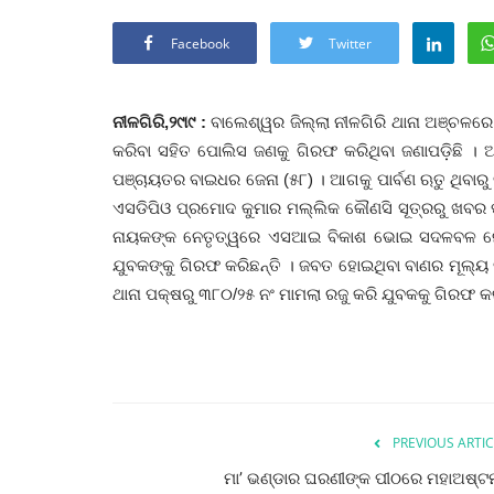
Facebook
Twitter
ନୀଳଗିରି,୨୯ା୯ :
ବାଲେଶ୍ୱର ଜିଲ୍ଲା ନୀଳଗିରି ଥାନା ଅଞ୍ଚ
କରିବା ସହିତ ପୋଲିସ ଜଣକୁ ଗିରଫ କରିଥିବା ଜଣାପଡ଼ିଛି 
ପଞ୍ଚାୟତର ବାଇଧର ଜେନା (୫୮) । ଆଗକୁ ପାର୍ବଣ ଋତୁ ଥିବାରୁ ବ
ଏସଡିପିଓ ପ୍ରମୋଦ କୁମାର ମଲ୍ଲିକ କୌଣସି ସୂତ୍ରରୁ ଖବର ପ
ନାୟକଙ୍କ ନେତୃତ୍ୱରେ ଏସଆଇ ବିକାଶ ଭୋଇ ସଦଳବଳ ନେ
ଯୁବକଙ୍କୁ ଗିରଫ କରିଛନ୍ତି । ଜବତ ହୋଇଥିବା ବାଣର ମୂଲ୍ୟ ଦ
ଥାନା ପକ୍ଷରୁ ୩୮୦/୨୫ ନଂ ମାମଲା ରଜୁ କରି ଯୁବକକୁ ଗିରଫ 
PREVIOUS ARTIC
ମା’ ଭଣ୍ଡାର ଘରଣୀଙ୍କ ପୀଠରେ ମହାଅଷ୍ଟ