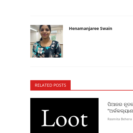
Henamanjaree Swain
RELATED POSTS
ପିଆଜର ନୂତନ
"ଅର୍କକଲ୍ୟା
Rasmita Behera