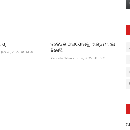
ଅପ୍
ବିଜେଡିର ଅଭିଯୋଗକୁ ଖଣ୍ଡନ କଲା
ବିଜେପି
Jan 28, 2025
4158
Rasmita Behera
Jul 6, 2025
5374
ଆଳ