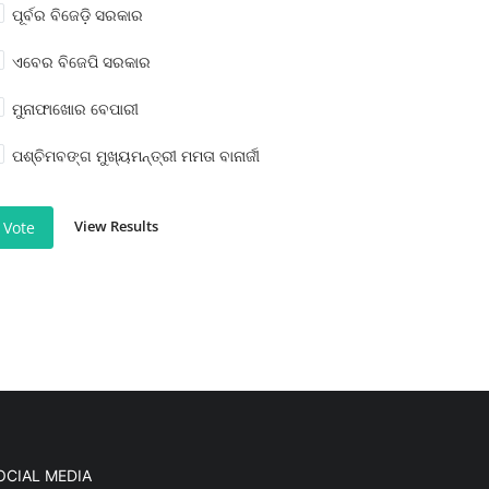
ପୂର୍ବର ବିଜେଡ଼ି ସରକାର
ଏବେର ବିଜେପି ସରକାର
ମୁନାଫାଖୋର ବେପାରୀ
ପଶ୍ଚିମବଙ୍ଗ ମୁଖ୍ୟମନ୍ତ୍ରୀ ମମତା ବାନାର୍ଜୀ
View Results
Vote
OCIAL MEDIA