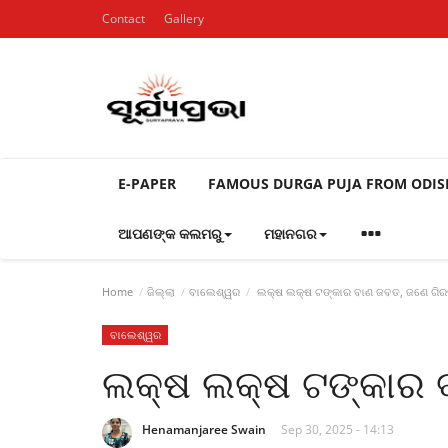
Contact
Gallery
E-PAPER
FAMOUS DURGA PUJA FROM ODI
ଆପଣଙ୍କ କଲମରୁ
ମହାନଗର
Home
ଜିଲ୍ଲା
ବାଲେଶ୍ୱର
ଲକ୍ଷ ଲକ୍ଷ ଟଙ୍କାର ବାଣ ଜବତ, ଜଣେ ଗ
ବାଲେଶ୍ୱର
ଲକ୍ଷ ଲକ୍ଷ ଟଙ୍କାର
Henamanjaree Swain
Sep 30, 2025 - 14:13