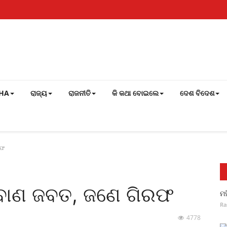
SHA
ରାଜ୍ୟ
ରାଜନୀତି
କି କଥା ବୋଇଲେ
ଦେଶ ବିଦେଶ
ିରଫ
 ବାଣ ଜବତ, ଜଣେ ଗିରଫ
ମହ
Ra
4778