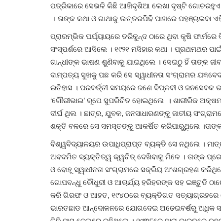
ପତ୍ରିକାରେ ସେଭଳି କିଛି ଆଖିଦୃଶିଆ ଲେଖା ଦୃଷ୍ଟି ଗୋଚରହୁଏ ନ
। ତାଙ୍କ କଥା ଓ ଗାଥାକୁ ଉତ୍ତରପିଢି ପାଖରେ ପହଞ୍ଚାଇବା 
ପ୍ରାରମ୍ଭିକ ପର୍ଯ୍ୟାୟରେ ତରିକୁନ୍ଦ ଠାରେ ଥିବା କୃଷି ଫାର୍ମର
ସଂସ୍ପର୍ଶରେ ଆସିଲେ । ୧୯୨୧ ମସିହାର କଥା । ପ୍ରଥମଥର ପାଇଁ
ଗାନ୍ଧୀଙ୍କ ଭାଷଣ ଶୁଣିବାକୁ ଯାଇଥିଲେ । ସେଇଠୁ ହିଁ ତାଙ୍କ
ଦାମ୍ପତ୍ୟ ସୁଖକୁ ପଛ କରି ସେ ସ୍ୱାଧୀନତା ସଂଗ୍ରାମର ଯଜ୍ଞବେ
ଇତିହାସ । ପରବର୍ତ୍ତୀ ସମୟରେ ଜଣେ ବିପ୍ଳବୀ ଓ ଜନସେବକ ଭା
‘ଗୌରୀଭାଇ’ ରୂପେ ସୁପରିଚିତ ହୋଇଥିଲେ । ଶାରୀରିକ ଅକ୍ଷମ
ଦୀର୍ଘ ଥିଲ । ଛାତ୍ର, ଯୁବକ, ଜନସାଧାରଣଙ୍କୁ ଜାତୀୟ ସଂଗ୍ରାମର
ଶକ୍ତି ବଳରେ ସେ ସମସ୍ତଙ୍କୁ ଆକର୍ଷିତ କରିପାରୁଥିଲେ ।ତାଙ୍କର
ବିଶ୍ୱବିଦ୍ୟାଳୟର ଉପାଧିପ୍ରାପ୍ତ ବ୍ୟକ୍ତି ସେ ନଥିଲେ । ମାତ୍
ଅବଦମିତ ବ୍ୟକ୍ତିତ୍ୱ କ୍ୱଚିତ୍‌ ଦେଖିବାକୁ ମିଳେ । ତାଙ୍କ 
ଓ ବୋହୂ ସ୍ୱାଧୀନତା ସଂଗ୍ରାମରେ ସକ୍ରିୟ ଅଂଶଗ୍ରହଣ କରି
ଗୋପବନ୍ଧୁ ଚୌଧୁରୀ ଓ ଆଚାର୍ଯ୍ୟ ହରିହରଙ୍କ ସହ ଇଞ୍ଚୁଡି 
କରି ଗିରଫ ଓ ଆହତ, ୧୯୪୦ରେ ବ୍ୟକ୍ତିଗତ ସତ୍ୟାଗ୍ରହରେ ଯ
ଭାରତଛାଡ ଆନ୍ଦୋଳନରେ ଯୋଗଦେଇ ଅଢେଇବର୍ଷରୁ ଅଧିକ ସମୟ
ତିନି ମାସ ଜେଲ୍‌ରେ ରହିଥିଲେ । ୧୯୩୮ରେ ସାରା ଭାରତରେ ଚ