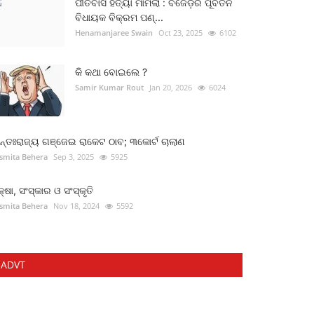
ପୀତବାସ ହତ୍ୟା ମାମଲା : ବିଜେଡ଼ିର ପୂର୍ବତନ
ବିଧାୟକ ବିକ୍ରମ ପଣ୍...
Henamanjaree Swain
Oct 23, 2025
6102
କି କଥା ବୋଇଲେ ?
Samir Kumar Rout
Jan 20, 2026
6024
୍ତଃରାଜ୍ୟ ଗଞ୍ଜେଇ ରାକେଟ ଠାବ; ୩କୋର୍ଟ ଚାଲାଣ
smita Behera
Sep 3, 2025
5925
କ୍ଷା, ସଂସ୍କାର ଓ ସଂସ୍କୃତି
smita Behera
Nov 18, 2024
5592
ADVT