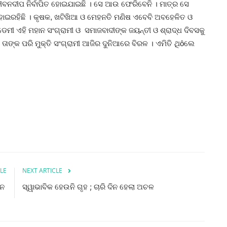
ୀବନଦୀପ ନିର୍ବାପିତ ହୋଇଯାଇଛି । ସେ ଆଉ ଫେରିବେନି । ମାତ୍ର ସେ
 ହୋଇରହିଛି । କୃଷକ, ଖଟିଖିଆ ଓ ମେହନତି ମଣିଷ ଏବେବି ଅବହେଳିତ ଓ
ଡେମୀ ଏହି ମହାନ ସଂଗ୍ରାମୀ ଓ ସମାଜବାଦୀଙ୍କ ଜୟନ୍ତୀ ଓ ଶ୍ରାଦ୍ଧ ଦିବସକୁ
ଙ୍କ ପରି ମୁକ୍ତି ସଂଗ୍ରାମୀ ଆଜିର ଦୁନିଆରେ ବିରଳ । ଏମିତି ଥିôଲେ
LE
NEXT ARTICLE
ାନ
ସ୍ୱାଭାବିକ ହେଉନି ଗୃହ ; ଚାରି ଦିନ ହେଲା ଅଚଳ