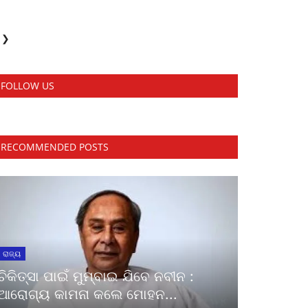
❯
FOLLOW US
RECOMMENDED POSTS
ରାଜ୍ୟ
ଚିକିତ୍ସା ପାଇଁ ମୁମ୍ବାଇ ଯିବେ ନବୀନ :
ଆରୋଗ୍ୟ କାମନା କଲେ ମୋହନ...