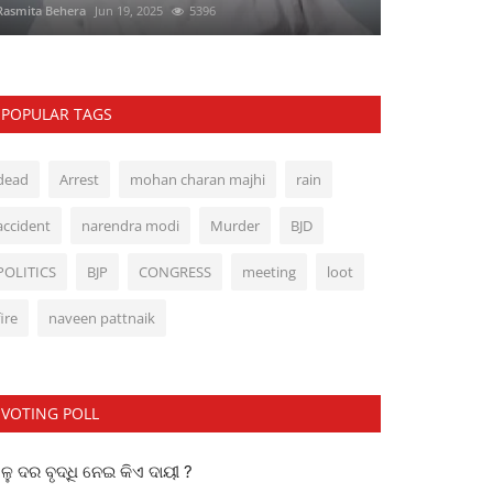
Rasmita Behera
Jun 19, 2025
5396
POPULAR TAGS
dead
Arrest
mohan charan majhi
rain
accident
narendra modi
Murder
BJD
POLITICS
BJP
CONGRESS
meeting
loot
fire
naveen pattnaik
VOTING POLL
ୁ ଦର ବୃଦ୍ଧି ନେଇ କିଏ ଦାୟୀ ?