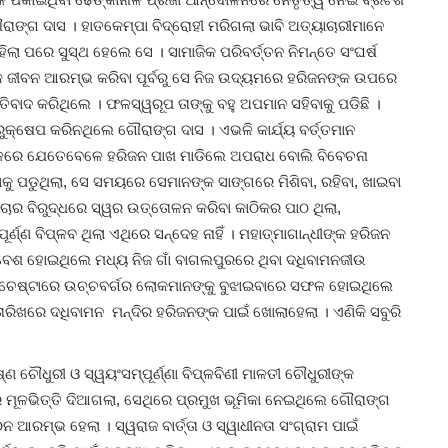
ଙ୍ଗ ଦାସ । ହାତକେମ୍ପା ବିଦ୍ରୋହୀ ମରିଗଲା ଭାବି ଅତ୍ୟାଚାରୀମାନେ
ଲା ପରେ ସୁସ୍ଥ ହେଲେ ସେ । ସାମାଜିକ ପରିବର୍ତ୍ତନ ନିମନ୍ତେ ସଂଘର୍ଷ
ତିକ ଜୀବନ ଆରମ୍ଭ କରିବା ପୂର୍ବରୁ ସେ ନିଜ ଉଦ୍ୟମରେ ହରିଜନଙ୍କ ଉପରେ
୍ରତିବାଦ କରିଥିଲେ । ଫଳସ୍ୱରୂପ ତାଙ୍କୁ ବହୁ ଅପମାନ ସହିବାକୁ ପଡିଛି ।
୍ରୁକ୍ଷେପ କରିନଥିଲେ ଗୌରାଙ୍ଗ ଦାସ । ଏଭଳି କାର୍ଯ୍ୟ ବର୍ତ୍ତମାନ
ଳରେ ଯେତେବେଳେ ହରିଜନ ପାଖ ମାଡିଲେ ଅପରାଧ ବୋଲି ବିବେଚନା
କୁ ପଡୁଥିଲା, ସେ ସମୟରେ ସେମାନଙ୍କ ସାଙ୍ଗରେ ମିଶିବା, ରହିବା, ଖାଇବା
ଚାର ବିରୁଦ୍ଧରେ ସ୍ୱର ଉତ୍ତୋଳନ କରିବା କାଠିକର ପାଠ ଥିଲା,
ଣ୍ଣ ବିପ୍ଳବ ଥିଲା ଏଥିରେ ସନ୍ଦେହ ନାହିଁ । ମହାତ୍ମାଗାନ୍ଧୀଙ୍କ ହରିଜନ
ବେଶ ହୋଇଥିଲେ ମଧ୍ୟ ନିଜ ଗାଁ ବାଗଲପୁରରେ ଥିବା ଦଧିବାମନଜୀଉ
୍ରଚେଷ୍ଟାରେ ଉଚ୍ଚବର୍ଗର ଲୋକମାନଙ୍କୁ ବୁଝାଇବାରେ ସଫଳ ହୋଇଥିଲେ
ରିଖରେ ଦଧିବାମନ ମନ୍ଦିର ହରିଜନଙ୍କ ପାଇଁ ଖୋଲାହେଲା । ଏଣିକି ସବୁରି
 ଚୌଧୁରୀ ଓ ସ୍ୱୟଂସମ୍ପୂର୍ଣ୍ଣା ବିପ୍ଳବିଣୀ ମାଳତୀ ଚୌଧୁରୀଙ୍କ
ୂଳଭିତ୍ତି ଦିଆଗଲା, ସେଥିରେ ପ୍ରମୁଖ ଭୂମିକା ନେଇଥିଲେ ଗୌରାଙ୍ଗ
ଆରମ୍ଭ ହେଲା । ସ୍ୱରାଜ ବାର୍ତ୍ତା ଓ ସ୍ୱାଧୀନତା ସଂଗ୍ରାମ ପାଇଁ