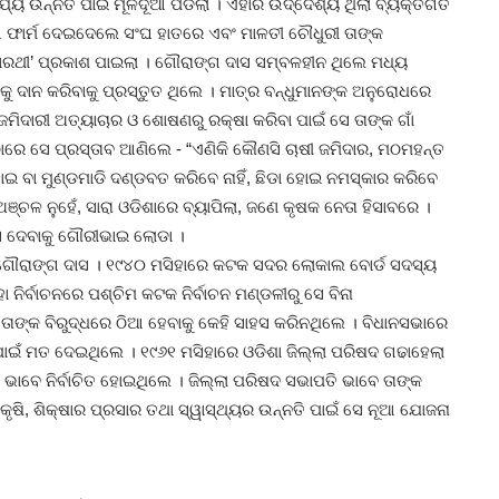
୍ଯ୍ୟ ଉନ୍ନତି ପାଇଁ ମୂଳଦୂଆ ପଡିଲା । ଏହାର ଉଦ୍ଦେଶ୍ୟ ଥିଲା ବ୍ୟକ୍ତିଗତ
ଖିଆ ଫାର୍ମ ଦେଇଦେଲେ ସଂଘ ହାତରେ ଏବଂ ମାଳତୀ ଚୌଧୁରୀ ତାଙ୍କ
ସାରଥୀ’ ପ୍ରକାଶ ପାଇଲା । ଗୌରାଙ୍ଗ ଦାସ ସମ୍ବଳହୀନ ଥିଲେ ମଧ୍ୟ
ତାକୁ ଦାନ କରିବାକୁ ପ୍ରସ୍ତୁତ ଥିଲେ । ମାତ୍ର ବନ୍ଧୁମାନଙ୍କ ଅନୁରୋଧରେ
 ଜମିଦାରୀ ଅତ୍ୟାଚାର ଓ ଶୋଷଣରୁ ରକ୍ଷା କରିବା ପାଇଁ ସେ ତାଙ୍କ ଗାଁ
 ସେ ପ୍ରସ୍ତାବ ଆଣିଲେ - “ଏଣିକି କୌଣସି ଚାଷୀ ଜମିଦାର, ମଠମହନ୍ତ
 ବା ମୁଣ୍ଡମାଡି ଦଣ୍ଡବତ କରିବେ ନାହିଁ, ଛିଡା ହୋଇ ନମସ୍କାର କରିବେ
ଞ୍ଚଳ ନୁହେଁ, ସାରା ଓଡିଶାରେ ବ୍ୟାପିଲା, ଜଣେ କୃଷକ ନେତା ହିସାବରେ ।
ସ ଦେବାକୁ ଗୌରୀଭାଇ ଲୋଡା ।
 ଗୌରାଙ୍ଗ ଦାସ । ୧୯୪୦ ମସିହାରେ କଟକ ସଦର ଲୋକାଲ ବୋର୍ଡ ସଦସ୍ୟ
ନିର୍ବାଚନରେ ପଶ୍ଚିମ କଟକ ନିର୍ବାଚନ ମଣ୍ଡଳୀରୁ ସେ ବିନା
 । ତାଙ୍କ ବିରୁଦ୍ଧରେ ଠିଆ ହେବାକୁ କେହି ସାହସ କରିନଥିଲେ । ବିଧାନସଭାରେ
ଇଁ ମତ ଦେଇଥିଲେ । ୧୯୬୧ ମସିହାରେ ଓଡିଶା ଜିଲ୍ଲା ପରିଷଦ ଗଢାହେଲା
 ଭାବେ ନିର୍ବାଚିତ ହୋଇଥିଲେ । ଜିଲ୍ଲା ପରିଷଦ ସଭାପତି ଭାବେ ତାଙ୍କ
 କୃଷି, ଶିକ୍ଷାର ପ୍ରସାର ତଥା ସ୍ୱାସ୍ଥ୍ୟର ଉନ୍ନତି ପାଇଁ ସେ ନୂଆ ଯୋଜନା