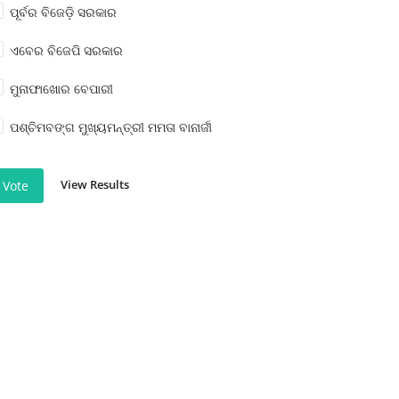
ପୂର୍ବର ବିଜେଡ଼ି ସରକାର
ଏବେର ବିଜେପି ସରକାର
ମୁନାଫାଖୋର ବେପାରୀ
ପଶ୍ଚିମବଙ୍ଗ ମୁଖ୍ୟମନ୍ତ୍ରୀ ମମତା ବାନାର୍ଜୀ
View Results
Vote