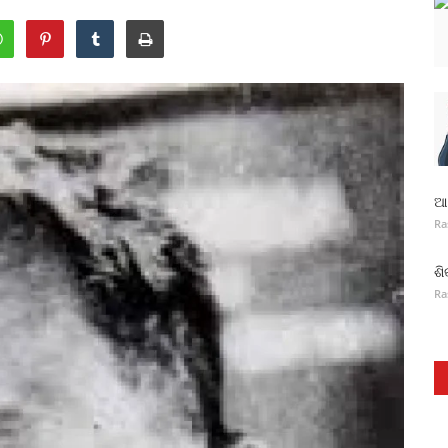
ଆନ
Ra
ଶି
Ra