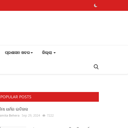
ପ୍ରଶାସନ ଖବର
ଜିଲ୍ଲା
POPULAR POSTS
ିମା ଧର୍ମର ଇତିହାସ
smita Behera
Sep 29, 2024
7222