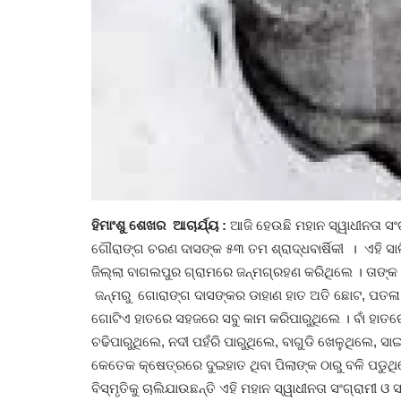
ହିମାଂଶୁ ଶେଖର ଆଚାର୍ଯ୍ୟ :
ଆଜି ହେଉଛି ମହାନ ସ୍ୱାଧୀନତା 
ଗୌରାଙ୍ଗ ଚରଣ ଦାସଙ୍କ ୫୩ ତମ ଶ୍ରାଦ୍ଧବାର୍ଷିକୀ । ଏହି ସାଲ
ଜିଲ୍ଲା ବାଗଲପୁର ଗ୍ରାମରେ ଜନ୍ମଗ୍ରହଣ କରିଥିଲେ । ତାଙ୍କ ପ
ଜନ୍ମରୁ ଗୋରାଙ୍ଗ ଦାସଙ୍କର ଡାହାଣ ହାତ ଅତି ଛୋଟ, ପତଳା
ଗୋଟିଏ ହାତରେ ସହଜରେ ସବୁ କାମ କରିପାରୁଥିଲେ । ବାଁ ହା
ଚଢିପାରୁଥିଲେ, ନଦୀ ପହଁରି ପାରୁଥିଲେ, ବାଗୁଡି ଖେଳୁଥିଲେ
କେତେକ କ୍ଷେତ୍ରରେ ଦୁଇହାତ ଥିବା ପିଲାଙ୍କ ଠାରୁ ବଳି ପଡୁଥିଲ
ବିସ୍ମୃତିକୁ ଚାଲିଯାଉଛନ୍ତି ଏହି ମହାନ ସ୍ୱାଧୀନତା ସଂଗ୍ରାମୀ