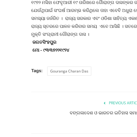
୧୯୭୨ ମସିହା ଫେବୃଆରୀ ୧୯ ତାରିଖରେ ଗୈାରାଙ୍ଗ ଦାସଙ୍କର ଜ
ଯେଉଁଥିପାଇଁ ସଂଘର୍ଷ ଆରମ୍ଭ କରିଥିଲେ ତାହା ଏବେବି ଅଧୁରା
ସମସ୍ୟା ଜର୍ଜରିତ । ରାଜ୍ୟ ସରକାର ଏବଂ ଓଡିଶା ସାହିତ୍ୟ ଏକା
ରାଜ୍ୟ ସ୍ତରରେ ପାଳନ କରିବାର ସମୟ ଏବେ ଆସିଛି । ସତରେ ତା
ମୁକ୍ତି ସଂଗ୍ରାମୀ ଗୌରାଙ୍ଗ ଦାସ ।
ଜଗତସିଂହପୁର
ମୋ - ୯୩୩୭୨୨୧୯୨୪
Tags:
Gouranga Charan Das
PREVIOUS ARTIC
ବଙ୍ଗଳାଦେଶ ଓ ଭାରତର ଇତିହାସ ସମ