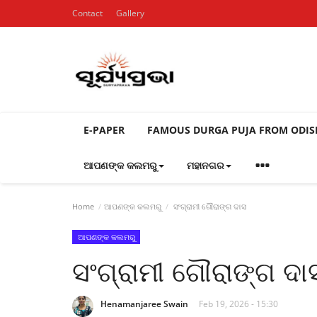
Contact
Gallery
E-PAPER
FAMOUS DURGA PUJA FROM ODI
ଆପଣଙ୍କ କଲମରୁ
ମହାନଗର
Home
ଆପଣଙ୍କ କଲମରୁ
ସଂଗ୍ରାମୀ ଗୌରାଙ୍ଗ ଦାସ
ଆପଣଙ୍କ କଲମରୁ
ସଂଗ୍ରାମୀ ଗୌରାଙ୍ଗ ଦା
Henamanjaree Swain
Feb 19, 2026 - 15:30