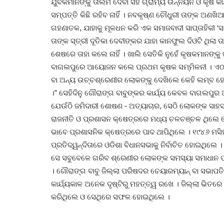
ଯୁବକମାନଙ୍କୁ ତାଲିମ ଦେବା ସହ ଗ୍ରାମ୍ୟ ଉନ୍ନୟନ ଓ କୃଷି କାର
ସମ୍ପତ୍ତି କିଛି ରହିବ ନାହିଁ । ନବକୃଷ୍ଣ ଚୌଧୁରୀ ତାଙ୍କ ଅଣ
ଗହଣାତକ, ଯାହାକୁ ମୂଳଧନ କରି ଏକ ସମାଜବାଦୀ ସାପ୍ତାହିକୀ ‘
ତାଙ୍କ ସ୍ତ୍ରୀ ଦୂତିକା ଦେବୀଙ୍କର ଯାହା କାନଫୁଲ ଦିଓଟି ଥିଲା 
ଶେଷରେ ତାହା କଲେ ନାହିଁ । ଖାଲି ସେତିକି ନୁହେଁ କୃଷକମାନଙ୍କୁ
ବାଗଲପୁରେ ଆୟୋଜନ କଲେ ପ୍ରଥମ କୃଷକ ସମ୍ମିଳନୀ । ଏଠାରେ
ବା ଅନ୍ୟ ଉଚ୍ଚଶ୍ରେଣୀର ଲୋକଙ୍କୁ ଦେଖିଲେ କେହି ଲମ୍ବ ହୋଇ
।” ସେହିଦିନୁ ଗୌରାଙ୍ଗ ବାବୁଙ୍କର କାର୍ଯ୍ୟ କେବଳ ବାଗଲପୁର ଅ
ଯେଉଁଠି ଜମିଦାରୀ ଶୋଷଣ - ଅତ୍ୟାଚାର, ସେଠି ଲୋକଙ୍କ ସାହ
ରାଜନୀତି ଓ ପ୍ରଶାସନ କ୍ଷେତ୍ରରେ ମଧ୍ୟ ଚଳଚଞ୍ଚଳ ଥିଲେ
ଭାବେ ପ୍ରଶାସନିକ କ୍ଷେତ୍ରରେ ପାଦ ଥାପିଥିଲେ । ୧୯୪୬ ମସିହା 
ପ୍ରତିଦ୍ୱନ୍ଦିତାରେ ଓଡିଶା ବିଧାନସଭାକୁ ନିର୍ବାଚିତ ହୋଇଥିଲେ
ସେ ସବୁବେଳେ ଗରିବ ଶ୍ରେଣୀର ଲୋକଙ୍କ ସମସ୍ୟା ସମାଧାନ ପା
। ଗୌରାଙ୍ଗ ବାବୁ ଜିଲ୍ଲା ପରିଷଦର ଚେୟାରମ୍ୟାନ୍‌ ବା ସଭାପତି
କାର୍ଯ୍ୟକାଳ ଅନେକ ଦୃଷ୍ଟିରୁ ମହତ୍ତ୍ୱ ରଖେ । ଜିଲ୍ଲା ଭିତରେ
କରିଥିଲେ ଓ ସେଥିରେ ସଫଳ ହୋଇଥିଲେ ।