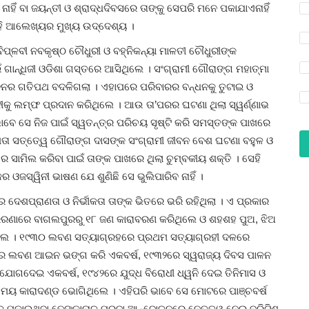
ାହିଁ ବା ଜୟନ୍ତୀ ଓ ଶ୍ରାଦ୍ଧଦିବସରେ ତାଙ୍କୁ ସେପରି ମନେ ପକାଯାଏନାହିଁ
ଏହି ଆଲେଖ୍ୟର ମୁଖ୍ୟ ଉଦ୍ଦେଶ୍ୟ ।
େ ବିପ୍ଳବୀ ନବକୃଷ୍ଠ ଚୌଧୁରୀ ଓ ବହ୍ନିକନ୍ୟା ମାଳତୀ ଚୌଧୁରୀଙ୍କ
 ଗାନ୍ଧିଜୀ ଓଡିଶା ଗସ୍ତରେ ଆସିଥିଲେ । ସଂଗ୍ରାମୀ ଗୌରାଙ୍ଗ ମହାତ୍ମା
 ଜୀବନର ଗତିପଥ ବଦଳିଗଲା । ଏହାପରେ ପରିବାରର ବନ୍ଧନକୁ ତୁଟାଇ ଓ
ଦୀକୁ ଲମ୍ଫ ପ୍ରଦାନ କରିଥିଲେ । ଆଉ ତା’ପରର ଘଟଣା ଥିଲା ସ୍ୱର୍ଣ୍ଣାଭ
ବେ ସେ ନିଜ ପାଇଁ ସ୍ୱତନ୍ତ୍ର ପରିଚୟ ସୃଷ୍ଟି କରି ସମସ୍ତଙ୍କ ପାଖରେ
ତା ସତ୍ତେ୍ୱ ଗୌରାଙ୍ଗ ଦାସଙ୍କ ସଂଗ୍ରାମୀ ଜୀବନ ବେଶ ଘଟଣା ବହୁଳ ଓ
େ ସାମିଲ କରିବା ପାଇଁ ତାଙ୍କ ପାଖରେ ଥିଲା ଚୁମ୍ବକୀୟ ଶକ୍ତି । ସେହି
 ଓଜସ୍ୱିନୀ ଭାଷଣ ଯେ ଶୁଣିଛି ସେ ଭୁଲିପାରିବ ନାହିଁ ।
ର ଦେଶପ୍ରାଣତା ଓ ନିର୍ଭୀକତା ତାଙ୍କ ଭିତରେ ଭରି ରହିଥିଲା । ଏ ପ୍ରକାର
ପ୍ରେରଣାରେ ବାଗଲପୁରରୁ ୧୮ ଜଣ କାରାବରଣ କରିଥିଲେ ଓ ଶହଶହ ପୁଅ, ଝିଅ
ଥିଲେ । ୧୯୩୦ ଲବଣ ସତ୍ୟାଗ୍ରହରେ ପ୍ରଥମ ସତ୍ୟାଗ୍ରହୀ ଦଳରେ
ଠାରେ ଲବଣ ଆଇନ ଭଙ୍ଗ କରି ଏକବର୍ଷ, ୧୯୩୨ରେ ସ୍ୱରାଜ୍ୟ ଦିବସ ପାଳନ
ୋଗଦେଇ ଏକବର୍ଷ, ୧୯୪୨ରେ ଯୁଦ୍ଧ ବିରୋଧୀ ଧ୍ୱନି ଦେଇ ତିନିମାସ ଓ
 କାରାଦଣ୍ଡ ଭୋଗିଥିଲେ । ଏହିପରି ଭାବେ ସେ ମୋଟରେ ପାଞ୍ଚବର୍ଷ
ହଳ ପକାଇଥିବା ଢେଙ୍କାନାଳ ପ୍ରଜା ଆନ୍ଦୋଳନରେ ନେତୃତ୍ୱ ନେଇ ବ୍ରିଟିଶ