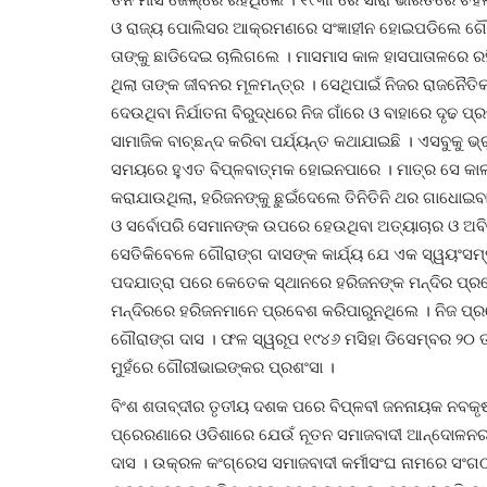
ଓ ରାଜ୍ୟ ପୋଲିସର ଆକ୍ରମଣରେ ସଂଜ୍ଞାହୀନ ହୋଇପଡିଲେ ଗୌରା
ତାଙ୍କୁ ଛାଡିଦେଇ ଚାଲିଗଲେ । ମାସମାସ କାଳ ହାସପାତାଳରେ ରହି
ଥିଲା ତାଙ୍କ ଜୀବନର ମୂଳମନ୍ତ୍ର । ସେଥିପାଇଁ ନିଜର ରାଜନୈ
ଦେଉଥିବା ନିର୍ଯାତନା ବିରୁଦ୍ଧରେ ନିଜ ଗାଁରେ ଓ ବାହାରେ ଦୃଢ ପ
ସାମାଜିକ ବାଚ୍ଛନ୍ଦ କରିବା ପର୍ଯ୍ୟନ୍ତ କଥାଯାଇଛି । ଏସବୁକୁ ଭ
ସମୟରେ ହୁଏତ ବିପ୍ଳବାତ୍ମକ ହୋଇନପାରେ । ମାତ୍ର ସେ କା
କରାଯାଉଥିଲା, ହରିଜନଙ୍କୁ ଛୁଇଁଦେଲେ ତିନିତିନି ଥର ଗାଧୋଇବା
ଓ ସର୍ବୋପରି ସେମାନଙ୍କ ଉପରେ ହେଉଥିବା ଅତ୍ୟାଚାର ଓ ଅବି
ସେତିକିବେଳେ ଗୌରାଙ୍ଗ ଦାସଙ୍କ କାର୍ଯ୍ୟ ଯେ ଏକ ସ୍ୱୟଂସମ୍ପୂର୍
ପଦଯାତ୍ରା ପରେ କେତେକ ସ୍ଥାନରେ ହରିଜନଙ୍କ ମନ୍ଦିର ପ୍ର
ମନ୍ଦିରରେ ହରିଜନମାନେ ପ୍ରବେଶ କରିପାରୁନଥିଲେ । ନିଜ ପ
ଗୌରାଙ୍ଗ ଦାସ । ଫଳ ସ୍ୱରୂପ ୧୯୪୬ ମସିହା ଡିସେମ୍ବର ୨୦ ତା
ମୁହଁରେ ଗୌରୀଭାଇଙ୍କର ପ୍ରଶଂସା ।
ବିଂଶ ଶତାବ୍ଦୀର ତୃତୀୟ ଦଶକ ପରେ ବିପ୍ଳବୀ ଜନନାୟକ ନବକୃଷ୍ଣ
ପ୍ରେରଣାରେ ଓଡିଶାରେ ଯେଉଁ ନୂତନ ସମାଜବାଦୀ ଆନ୍ଦୋଳନର ମ
ଦାସ । ଉକ୍ରଳ କଂଗ୍ରେସ ସମାଜବାଦୀ କର୍ମୀସଂଘ ନାମରେ ସଂଗଠନ 