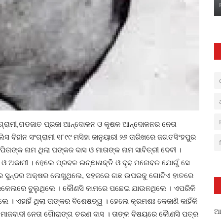
ସଂଗ୍ରାମୀ,ଗଡଜାତ ପ୍ରଜା ଆନ୍ଦୋଳନ ଓ କୃଷକ ଆନ୍ଦୋଳନର ନେତା
ିସ ବିହୀନ ସଂଗ୍ରାମୀ ୧୮୯୯ ମସିହା ଜାନୁୟାରୀ ୨୬ ତାରିଖରେ ଜଗତସିଂହପୁର
ିତାଙ୍କ ନାମ ଥିଲା ପଙ୍କଜ ଦାସ ଓ ମାତାଙ୍କ ନାମ ସାବିତ୍ରୀ ଦେବୀ ।
 ଓ ଅକାମୀ । ହେଲେ ପ୍ରବଳ ଇଚ୍ଛାଶକ୍ତି ଓ ଦୃଢ ମନୋବଳ ଯୋଗୁଁ ସେ
ତରେ ସୁନ୍ଦର ଅକ୍ଷର ଲେଖୁଥିଲେ, ସହଜରେ ଗଛ ଉପରକୁ ଗୋଟିଏ ହାତରେ
, ସାଇକେଲରେ ବୁଲୁଥିଲେ । କୌଣସି କାମରେ ପଛେଇ ଯାଉନଥିଲେ । ଏପରିକି
େ । ଏହାହିଁ ଥିଲା ତାଙ୍କର ବିଶେଷତ୍ୱ । ହେଲେ କ୍ରମଶଃ କେଜାଣି କାହିଁକି
ଆଳ
 ଓ ସମାଜବାଦୀ ନେତା ଗୈାରାଙ୍ଗ ଚରଣ ଦାସ । ତାଙ୍କ ବିଷୟରେ କୈାଣସି ପତ୍ର