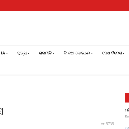
SHA
ରାଜ୍ୟ
ରାଜନୀତି
କି କଥା ବୋଇଲେ
ଦେଶ ବିଦେଶ
ସ
ମହ
Ra
5735