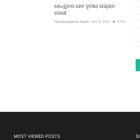
କେନ୍ଦୁଝର ହେବ ତୃତୀୟ ଇସ୍ପାତ
ନଗରୀ
Henamanjaree Swain
Dec 8, 2025
4796
MOST VIEWED POSTS
S