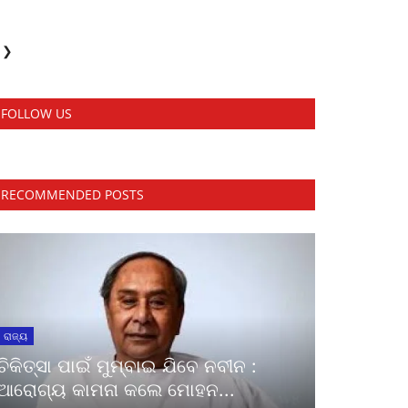
❯
FOLLOW US
RECOMMENDED POSTS
ରାଜ୍ୟ
ଚିକିତ୍ସା ପାଇଁ ମୁମ୍ବାଇ ଯିବେ ନବୀନ :
ଆରୋଗ୍ୟ କାମନା କଲେ ମୋହନ...