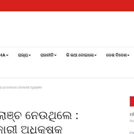
SHA
ରାଜ୍ୟ
ରାଜନୀତି
କି କଥା ବୋଇଲେ
ଦେଶ ବିଦେଶ
ଲାନ୍ସ ଜାଲରେ ଅବକାରୀ ଅଧିକ୍ଷକ
ଲାଞ୍ଚ ନେଉଥିଲେ :
ମହ
Ra
କାରୀ ଅଧିକ୍ଷକ