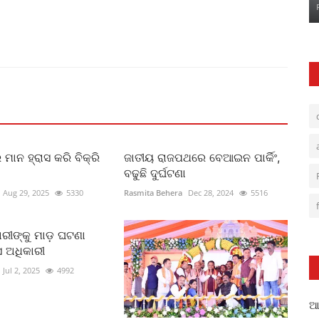
ାନ ହ୍ରାସ କରି ବିକ୍ରି
ଜାତୀୟ ରାଜପଥରେ ବେଆଇନ ପାର୍କିଂ,
ବଢୁଛି ଦୁର୍ଘଟଣା
Aug 29, 2025
5330
Rasmita Behera
Dec 28, 2024
5516
ାରୀଙ୍କୁ ମାଡ଼ ଘଟଣା
ସ ଅଧିକାରୀ
Jul 2, 2025
4992
ଆଳ