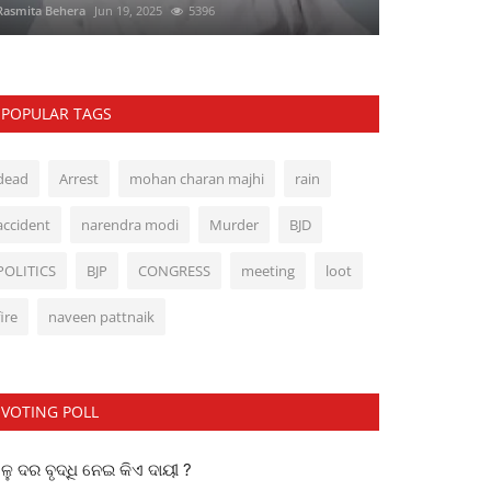
Rasmita Behera
Jun 19, 2025
5396
POPULAR TAGS
dead
Arrest
mohan charan majhi
rain
accident
narendra modi
Murder
BJD
POLITICS
BJP
CONGRESS
meeting
loot
fire
naveen pattnaik
VOTING POLL
ୁ ଦର ବୃଦ୍ଧି ନେଇ କିଏ ଦାୟୀ ?