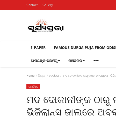
Contact
Gallery
E-PAPER
FAMOUS DURGA PUJA FROM ODI
ଆପଣଙ୍କ କଲମରୁ
ମହାନଗର
Home
ଜିଲ୍ଲା
କେଉଁଝର
ମଦ ଦୋକାନୀଙ୍କ ଠାରୁ ଲାଞ୍ଚ ନେଉଥିଲେ : ଭିଜି
କେଉଁଝର
ମଦ ଦୋକାନୀଙ୍କ ଠାରୁ 
ଭିଜିଲାନ୍ସ ଜାଲରେ ଅବ