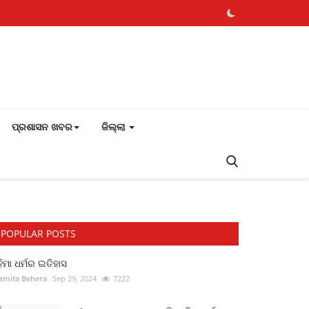
ପ୍ରଶାସନ ଖବର
ଜିଲ୍ଲା
POPULAR POSTS
ିମା ଧର୍ମର ଇତିହାସ
smita Behera
Sep 29, 2024
7222