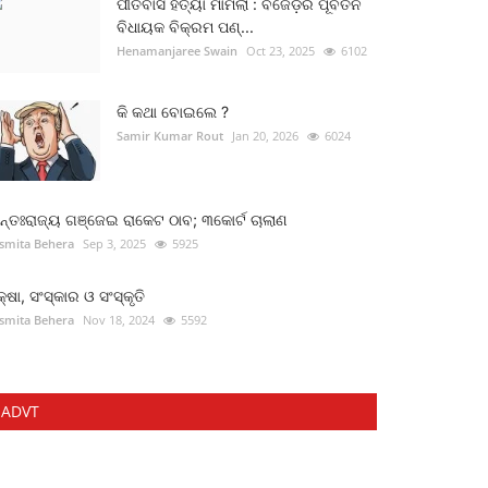
ପୀତବାସ ହତ୍ୟା ମାମଲା : ବିଜେଡ଼ିର ପୂର୍ବତନ
ବିଧାୟକ ବିକ୍ରମ ପଣ୍...
Henamanjaree Swain
Oct 23, 2025
6102
କି କଥା ବୋଇଲେ ?
Samir Kumar Rout
Jan 20, 2026
6024
୍ତଃରାଜ୍ୟ ଗଞ୍ଜେଇ ରାକେଟ ଠାବ; ୩କୋର୍ଟ ଚାଲାଣ
smita Behera
Sep 3, 2025
5925
କ୍ଷା, ସଂସ୍କାର ଓ ସଂସ୍କୃତି
smita Behera
Nov 18, 2024
5592
ADVT