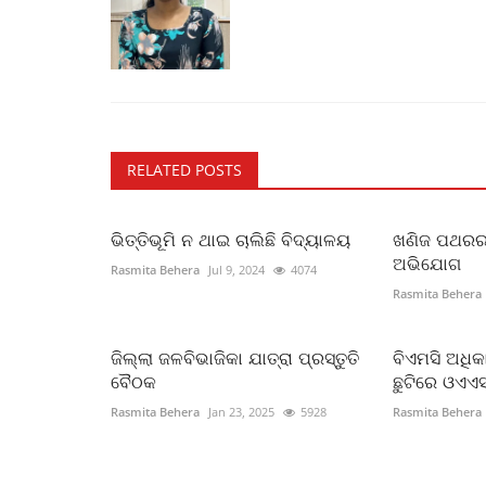
RELATED POSTS
ଭିତ୍ତିଭୂମି ନ ଥାଇ ଚାଲିଛି ବିଦ୍ୟାଳୟ
ଖଣିଜ ପଥରର ମ
ଅଭିଯୋଗ
Rasmita Behera
Jul 9, 2024
4074
Rasmita Behera
ଜିଲ୍ଲା ଜଳବିଭାଜିକା ଯାତ୍ରା ପ୍ରସ୍ତୁତି
ବିଏମସି ଅଧିକ
ବୈଠକ
ଛୁଟିରେ ଓଏଏ
Rasmita Behera
Jan 23, 2025
5928
Rasmita Behera