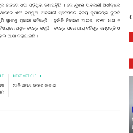
୍କ ହାତରେ ଧରା ପଡ଼ିଥିବା ଜଣାପଡ଼ିଛି । କେନ୍ଦୁଝର ଅବକାରୀ ଅଧୀକ୍ଷକ
ସ୍ଥାନରେ ଏବଂ ଚମ୍ପୁଆ ଅବକାରୀ ଷ୍ଟେସନର ବିଜୟ କୁମାରଙ୍କ ଦୁଇଟି
❮
 ସୁଧାଂଶୁ ପୂଜାରୀ କହିଛନ୍ତି । ଦୁର୍ନୀତି ନିବାରଣ ଆଇନ, ୨୦୧୮ ଧାରା ୭
 ବିଷୟରେ ଅଧିକ ତଦନ୍ତ କରୁଛି । ତଦନ୍ତ ପରେ ଆୟ ବର୍ହିଭୂତ ସମ୍ପତ୍ତି ଓ
ୋଲି ଆଶା କରାଯାଇଛି ।
LE
NEXT ARTICLE
ାଷୀ
ଆଜି ଶପଥ ନେବେ ନୀତୀଶ
ାନ