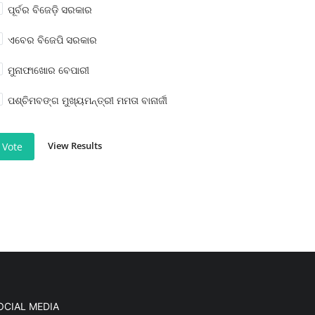
ପୂର୍ବର ବିଜେଡ଼ି ସରକାର
ଏବେର ବିଜେପି ସରକାର
ମୁନାଫାଖୋର ବେପାରୀ
ପଶ୍ଚିମବଙ୍ଗ ମୁଖ୍ୟମନ୍ତ୍ରୀ ମମତା ବାନାର୍ଜୀ
View Results
Vote
OCIAL MEDIA