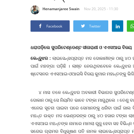
Henamanjaree Swain
Nov 20, 2025 - 11:30
Facebook
Twitter
ଧରାପଡ଼ିଲେ ସୁପରିଟେଣ୍ଡେଣ୍ଟ ସୀତାରାଣୀ ଓ ଏଏସଆଇ ବିଜୟ
କେନ୍ଦୁଝର :
ଲାଇସେନ୍ସପ୍ରାପ୍ତ ମଦ ଦୋକାନୀଙ୍କ ଠାରୁ ୪୦ ହ
ପାଇଁ ମହଙ୍ଗା ପଡ଼ିଛି । ଲାଞ୍ଚ ନେଉଥିବାବେଳେ କେନ୍ଦୁଝର
ଷ୍ଟେସନର ଏଏସଆଇ-ଓଆଇସି ବିଜୟ କୁମାର ମହାନ୍ତଙ୍କୁ ଭିଜିଲାନ୍ସ
୪ ମାସ ତଳେ କେନ୍ଦୁଝର ଅବକାରୀ ବିଭାଗର ସୁପରିଟେଣ୍ଡେଣ
ଦୋକାନ ଠାରୁ ସେ ନିୟମିତ ଭାବେ ଟଙ୍କା ମାଗୁଥିଲେ । ତେଣୁ
ଏନେଇ ସୂଚନା ପାଇବା ପରେ ସେମାନଙ୍କୁ ଧରିବା ପାଇଁ ଜାଲ ବ
ମହନ୍ତ ଉକ୍ତ ମଦ ଭେଣ୍ଡରଙ୍କ ଠାରୁ ୪୦ ହଜାର ଟଙ୍କା ଲାଞ୍ଚ
ଏଏସଆଇ ମହନ୍ତଙ୍କ ନାମରେ ମାମଲା ରୁଜୁ ହେବା ସହ ବିଭିନ୍ନ ସ୍ଥ
ସରେଇ ଗ୍ରାମର ବିଧୂଭୂଷଣ ପତି ନାମକ ଲାଇସେନ୍ସପ୍ରାପ୍ତ ମ