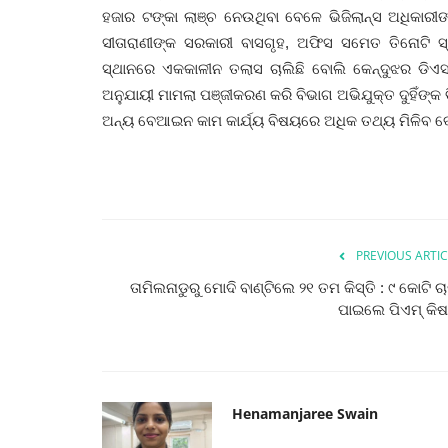
ହଜାର ଟଙ୍କା ଲାଞ୍ଚ ନେଉଥିବା ବେଳେ ଭିଜିଲାନ୍ସ ଅଧିକାରୀଙ
ସୀତାରାଣୀଙ୍କ ସରକାରୀ ବାସଗୃହ, ଅଫିସ ସମେତ ତିନୋଟି 
ସ୍ଥାନରେ ଏକକାଳୀନ ତଲାସ ଚାଲିଛି ବୋଲି କେନ୍ଦୁଝର ଡିଏସ୍‌ପି
ଅନୁଯାୟୀ ମାମଲା ପଞ୍ଜୀକରଣ କରି ବିଭାଗ ଅଭିଯୁକ୍ତ ଦୁହିଁଙ୍କ
ଅନ୍ୟ ବେଆଇନ କାମ କାର୍ଯ୍ୟ ବିଷୟରେ ଅଧିକ ତଥ୍ୟ ମିଳିବ ବ
PREVIOUS ARTIC
ତାମିଲନାଡୁରୁ ମୋଦି ବାଣ୍ଟିଲେ ୨୧ ତମ କିସ୍ତି : ୯ କୋଟି ଚ
ପାଇଲେ ପିଏମ୍‌ କିଷ
Henamanjaree Swain