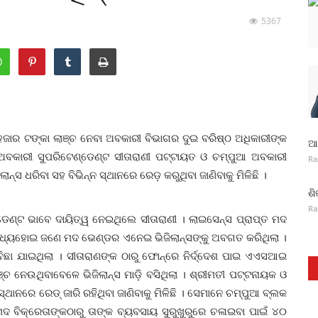
5367
ଜାର ଟଙ୍କା ଲାଞ୍ଚ ନେବା ଅବକାରୀ ବିଭାଗର ଦୁଇ ବରିଷ୍ଠ ଅଧିକାରୀଙ୍କ
ଆନ
 ଅବକାରୀ ସୁପରିଟେଣ୍ଡେଣ୍ଟ ସୀତାରାଣୀ ପଟ୍ଟାୟତ ଓ ଚମ୍ପୁଆ ଅବକାରୀ
Ra
 ଧରିବା ସହ ବିଭିନ୍ନ ସ୍ଥାନରେ ରେଡ଼ କରୁଥିବା ଜାଣିବାକୁ ମିଳିଛି ।
ଶି
Ra
୍ଟ ଭାବେ ଦାୟିତ୍ୱ ନେଇଥିଲେ ସୀତାରାଣୀ । ଲାଇସେନ୍ସ ପ୍ରାପ୍ତ ମଦ
 ବାଧ୍ୟହୋଇ ଜଣେ ମଦ ଭେଣ୍ଡର ଏନେଇ ଭିଜିଲାନ୍ସଙ୍କୁ ଅବଗତ କରିଥିଲା ।
ିଛା ଯାଇଥିଲା । ସୀତାରାଣଙ୍କ ଠାରୁ ଫୋନ୍‌ରେ ନିର୍ଦ୍ଦେଶ ପାଇ ଏଏସଆଇ
 ନେଉଥିବାବେଳେ ଭିଜିଲାନ୍ସ ମାଡ଼ି ବସିଥିଲା । ଶ୍ରୀମତୀ ପଟ୍ଟନାୟକ ଓ
ାନରେ ରେଡ୍‌ ଜାରି ରହିଥିବା ଜାଣିବାକୁ ମିଳିଛି । ସେମାନେ ଚମ୍ପୁଆ ବ୍ଲକ
ଦ ବିକ୍ରେତାଙ୍କଠାରୁ ତାଙ୍କ ବ୍ୟବସାୟ ସୁରୁଖୁରୁରେ ଚଳାଇବା ପାଇଁ ୪୦