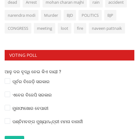
dead
Arrest
mohan charan majhi
rain
accident
narendra modi
Murder
BJD
POLITICS
BJP
CONGRESS
meeting
loot
fire
naveen pattnaik
VOTING POLL
ଆଳୁ ଦର ବୃଦ୍ଧି ନେଇ କିଏ ଦାୟୀ ?
ପୂର୍ବର ବିଜେଡ଼ି ସରକାର
ଏବେର ବିଜେପି ସରକାର
ମୁନାଫାଖୋର ବେପାରୀ
ପଶ୍ଚିମବଙ୍ଗ ମୁଖ୍ୟମନ୍ତ୍ରୀ ମମତା ବାନାର୍ଜୀ