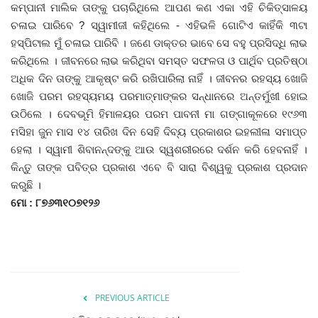
କମ୍ପାନୀ ମାଲିକ ତାଙ୍କୁ ପଚାରିଥିଲେ ଆପଣ କଣ ଏକା ଏହି ଚିକିତ୍ସାଳୟ
ଚଳାଇ ପାରିବେ ? ସ୍ୱାମୀଜୀ କହିଥିଲେ - ଏହିଭଳି ଗୋଟିଏ କାହିଁକି ୩ଟା
ହସ୍ପିଟାଲ ମୁଁ ଚଳାଇ ପାରିବି । ଜଣେ ଡାକ୍ତର ଭାବେ ସେ ବହୁ ପ୍ରସିଦ୍ଧି ଲାଭ
କରିଥିଲେ । ଜୀବନରେ ଲାଭ କରିଥିବା ସମସ୍ତ ସଫଳତା ଓ ପାର୍ଥିବ ପ୍ରତିଷ୍ଠା
ଅଧିକ ଦିନ ତାଙ୍କୁ ଆକୃଷ୍ଟ କରି ରଖିପାରିଲା ନାହିଁ । ଜୀବନର ରହସ୍ୟ ଖୋଜି
ଖୋଜି ପରମ ରହସ୍ୟମୟ ପରମାତ୍ମାଙ୍କର ସନ୍ଧାନରେ ଅନ୍ତର୍ମୁଖୀ ହୋଇ
ଉଠିଲେ । ଦେବଭୂମି ହିମାଳୟର ପରମ ପାବନୀ ମା ଗଙ୍ଗାକୂଳରେ ୧୯୬୩
ମସିହା ଜୁନ ମାସ ୧୪ ତାରିଖ ଦିନ ସେହି ଦିବ୍ୟ ପ୍ରକାଶର ଇହଲୀଳା ସମାପ୍ତ
ହେଲା । ସ୍ୱାମୀ ଶିବାନନ୍ଦଙ୍କୁ ଆଉ ସ୍ୱଶରୀରରେ ଦର୍ଶନ କରି ହେବନାହିଁ ।
କିନ୍ତୁ ତାଙ୍କ ପବିତ୍ର ପ୍ରକାଶ ଏବେ ବି ସାରା ବିଶ୍ୱକୁ ପ୍ରକାଶ ପ୍ରଦାନ
କରୁଛି ।
ମୋ : ୮୭୬୩୧୦୭୧୨୬
PREVIOUS ARTICLE