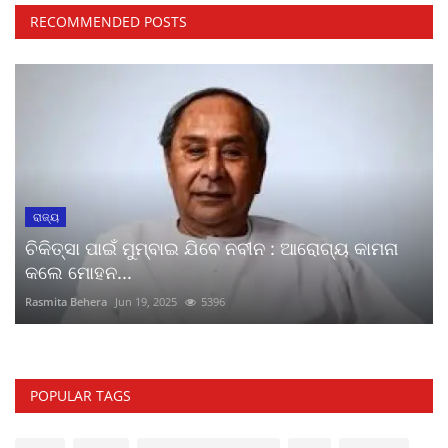
RECOMMENDED POSTS
ରାଜ୍ୟ
ଚିକିତ୍ସା ପାଇଁ ମୁମ୍ବାଇ ଯିବେ ନବୀନ : ଆରୋଗ୍ୟ କାମନା
କଲେ ମୋହନ...
Rasmita Behera
Jun 19, 2025
5396
POPULAR TAGS