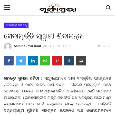
ଆପଣଙ୍କ କଲମରୁ
ସେବାମୂର୍ତ୍ତି ସ୍ୱାମୀ ଶିବାନନ୍ଦ
Contact
Samir Kumar Rout
Jan 21, 2026 - 13:18
3701
Gallery
E-paper
Famous Durga Puja From Odisha
ହେମନ୍ତ କୁମାର ପରିଡ଼ା :
ସାଧୁସନ୍ଥମାନେ ଆମ ସଂସ୍କୃତିର ପ୍ରତ୍ୟକ୍ଷ
ପରିଚାୟକ ଓ ମାନବ ଜାତିର ମାର୍ଗ ଦର୍ଶକ । ଜୀବନର ପରିପୂର୍ଣ୍ଣତା ପଥେ
ରାଜ୍ୟ
ସେମାନଙ୍କ ଆଚରଣ ଓ ଉଚ୍ଚାରଣ ଜନିତ ଆଦର୍ଶବୋଧ ହେଉଛି ସଫଳତାର
ଆଧାରଶୀଳା । ଗଙ୍ଗୋତ୍ରୀର ଗଙ୍ଗାଜଳ ଦୀର୍ଘ ପଥ ଅତିକ୍ରମ ପରେ ମଧ୍ୟ
ରାଜନୀତି
ଗଙ୍ଗାସାଗର ଠାରେ ସେହି ଗଙ୍ଗାଜଳ ଭାବେ ଉପଲବ୍ଧ । ସେହିଭଳି
ସତ୍ୟଦ୍ରଷ୍ଟା ମୁନିଋଷି ମାନଙ୍କର ଉପଲବ୍ଧ ଜ୍ଞାନ ପରମ୍ପରାକ୍ରମେ
କି କଥା ବୋଇଲେ