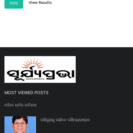
View Results
Vote
MOST VIEWED POSTS
ମହିମା ଧର୍ମର ଇତିହାସ
ଘସିପୁରାରୁ ଲଢ଼ିବେ ସୌମ୍ୟରଞ୍ଜନ