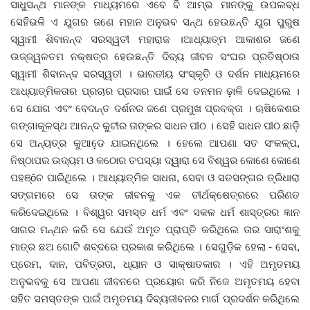
ସାଧୁସନ୍ଥ ମାନଙ୍କ ମାଧ୍ୟମରେ ଏବେ ବି ଆମ୍ଭ ମାନଙ୍କୁ ଉପଲବ୍ଧ
ସେହିଭଳି ଏ ଯୁଗର ଜଣେ ମହାନ ଅନୁଭବ ସନ୍ଥ ହେଉଛନ୍ତି ଯୁଗ ପୁରୁଷ
ଦେଶ ବିଦେଶ
ସ୍ୱାମୀ ଶିବାନନ୍ଦ ସରସ୍ୱତୀ ମହାରାଜ ।ଆଧ୍ୟାତ୍ମ ଆକାଶର ଜଣେ
ଉଜ୍ଜ୍ୱଳତମ ନକ୍ଷତ୍ର ହେଉଛନ୍ତି ଦିବ୍ୟ ଜୀବନ ସଂଘର ପ୍ରତିଷ୍ଠାତା
ପ୍ରଶାସନ ଖବର
ସ୍ୱାମୀ ଶିବାନନ୍ଦ ସରସ୍ୱତୀ । ଭାରତୀୟ ସଂସ୍କୃତି ଓ ଦର୍ଶନ ମାଧ୍ୟମରେ
ଆଧ୍ୟାତ୍ମିକତାର ପ୍ରଚାର ପ୍ରସାର ପାଇଁ ସେ ତନମନ ଢ଼ାଳି ଦେଇଥିଲେ ।
ଜିଲ୍ଲା
ସେ ଯୋଗ ଏବଂ ବେଦାନ୍ତ ଦର୍ଶନର ଜଣେ ପ୍ରମୁଖ ପ୍ରବକ୍ତା । ଋଷିକେଶର
ଗଙ୍ଗାକୂଳସ୍ଥ ଆନନ୍ଦ କୁଟୀର ତାଙ୍କର ସାଧନ ପୀଠ । ସେହି ସାଧନ ପୀଠ ଛାଡ଼ି
ଆପଣଙ୍କ କଲମରୁ
ସେ ଅନ୍ୟତ୍ର କୁଆଡେ଼ ଯାଇନଥିଲେ । ହେଲେ ଆପଣା ସତ ସଂକଳ୍ପ,
ନିଷ୍ଠାପର ଉଦ୍ୟମ ଓ କଠୋର ତପସ୍ୟା ଦ୍ୱାରା ସେ ବିଶ୍ୱର କୋଣେ କୋଣେ
ମହାନଗର
ପହଞ୍ôଚ ପାରିଥିଲେ । ଆଧ୍ୟାତ୍ମିକ ସାଧନା, ସେବା ଓ ସତସଙ୍ଗର ତ୍ରିଧାରା
ସଙ୍ଗମରେ ସେ ତାଙ୍କ ଜୀବନକୁ ଏକ ତୀର୍ଥକ୍ଷେତ୍ରରେ ପରିଣତ
ଅପରାଧ
କରିଦେଇଥିଲେ । ବିଶ୍ୱର ସମସ୍ତ ଧର୍ମ ଏବଂ ସକଳ ଧର୍ମ ଶାସ୍ତ୍ରର ଜ୍ଞାନ
ସାଗର ମନ୍ଥନ କରି ସେ ଯେଉଁ ଅମୃତ ପ୍ରାପ୍ତି କରିଥିଲେ ତାର ସାରାଂଶକୁ
ଖେଳ ଖବର
ମାତ୍ର ଛଅ ଗୋଟି ଶବ୍ଦରେ ପ୍ରକାଶ କରିଥିଲେ । ସେଗୁଡ଼ିକ ହେଲା - ସେବା,
ପ୍ରେମ, ଦାନ, ପବିତ୍ରତା, ଧ୍ୟାନ ଓ ସାକ୍ଷାତକାର । ଏହି ଅମୃତମୟ
ବିଶେଷ
ଅନୁଭବକୁ ସେ ଆପଣା ଜୀବନରେ ପ୍ରୟୋଗ କରି ନିଜେ ଅମୃତମୟ ହେବା
ସହିତ ସମସ୍ତଙ୍କ ପାଇଁ ଅମୃତମୟ ଦିବ୍ୟଜୀବନର ମାର୍ଗ ପ୍ରଦର୍ଶନ କରିଥିଲେ