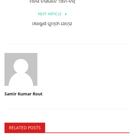
ମହିଳା ଚଲାଇବେ ‘ଆମ-ବସ୍‌’
NEXT ARTICLE
ଓଳାଶୁଣୀ ଗୁମ୍ଫା ଯାତ୍ରା
Samir Kumar Rout
RELATED POSTS