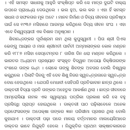
। ଏହି ସମସ୍ତ ସାଧନାକୁ ଆହୁରି ସଂକ୍ଷିପ୍ତ କରି ସେ ମାତ୍ର ଦୁଇଟି ବାକ୍ୟ
ଉପରେ ପ୍ରାଧାନ୍ୟ ଦେଉଥିଲେ । ଭଲ ହୁଅ, ଭଲ କର । ଏହା ହିଁ ସମସ୍ତ
ସାଧନା ଓ ସଫଳତାର ମୂଳ ଅଟେ । ମାନବ ନିର୍ମାଣ ଓ ଦିବ୍ୟ ଜୀବନର ପ୍ରତିଷ୍ଠା
ପାଇଁ ସେ ୧୯୩୬ ମସିହାରେ ଆରମ୍ଭ କରିଥିଲେ ଦିବ୍ୟ ଜୀବନ ସଂଘ । ଏହା
ଏବେ ବିଶ୍ୱବ୍ୟାପୀ ଏକ ବିଶାଳ ଅନୁଷ୍ଠାନ ।
ଶିବାନନ୍ଦଙ୍କର ପୂର୍ବାଶ୍ରମ ନାମ ଥିଲା କୁପୁସ୍ୱାମୀ । ପିତା ଶ୍ରୀ ପିଏସ
ଭେଙ୍ଗୁ ଆୟାର ଓ ମାତା ଶ୍ରୀମତୀ ପାର୍ବତୀ ଅମ୍ମାଲାଙ୍କର କୋଳ ମଣ୍ଡନ
କରି ୧୮୮୭ ମସିହା ସେପ୍ଟେମ୍ବର ୮ ତାରିଖ ଦିନ ଧରା ମଣ୍ଡନ କରିଥିଲେ ।
ଭାରତର ଅନ୍ୟତମ ପ୍ରଖ୍ୟାତ ସଂସ୍କୃତ ବିଦ୍ୱାନ ଅପେୟା ଦିକ୍ଷିତାରଙ୍କ
ବଂଶରେ ତାଙ୍କ ଜନ୍ମ । ଲୋକେ ତାଙ୍କୁ ଶିବଙ୍କ ଅବତାର ବୋଲି ବିଶ୍ୱାସ
କରୁଥିଲେ । ପିଲାଟି ଦିନରୁ ଏହି ଦେବ ଶିଶୁ ନିଜର ସ୍ୱତନ୍ତ୍ରତାରେ ସ୍ୱତନ୍ତ୍ର
ବୋଧ ହେଉଥିଲେ । ଯେପରି ମେଧାବୀ ସେହିପରି ପ୍ରତିଭାବାନ ଛାତ୍ର ଥିଲେ ।
ଡାକ୍ତରୀ ବିଦ୍ୟା ପ୍ରତି ତାଙ୍କର ଅହେତୁକ ଆକର୍ଷଣ ଥିଲା । ଛାତ୍ର ଜୀବନରେ
ଆମ୍ରୋସିୟା ନାମକ ଏକ ସ୍ୱାସ୍ଥ୍ୟ ପତ୍ରିକା ପ୍ରକାଶ କରି ସେ ବହୁ
ପ୍ରସିଦ୍ଧି ପ୍ରାପ୍ତ ହୋଇଥିଲେ । ଡାକ୍ତରୀ ପାଠ ପଢ଼ିଲାବେଳେ ଅନେକ
ପ୍ରଫେସରଙ୍କ ଅପେକ୍ଷା ତାଙ୍କର ଜ୍ଞାନ ପରିସୀମା ପ୍ରଖର ଥିଲା ବୋଲି
କୁହାଯାଏ । ଡାକ୍ତରୀ ପଢ଼ା ପରେ ମାଳୟ ବର୍ତ୍ତମାନର ମାଲୟେସିଆରେ
ଡାକ୍ତର ଭାବେ ନିଯୁକ୍ତି ହେଲେ । ନିଯୁକ୍ତିର ପ୍ରଥମ ସାକ୍ଷାତକାରରେ