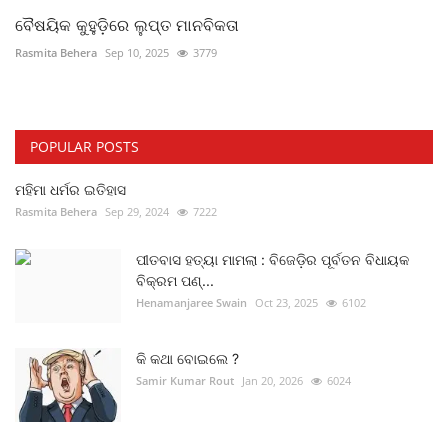
ବୈଷୟିକ କୁହୁଡ଼ିରେ ଲୁପ୍ତ ମାନବିକତା
Rasmita Behera
Sep 10, 2025
3779
POPULAR POSTS
ମହିମା ଧର୍ମର ଇତିହାସ
Rasmita Behera
Sep 29, 2024
7222
ପୀତବାସ ହତ୍ୟା ମାମଲା : ବିଜେଡ଼ିର ପୂର୍ବତନ ବିଧାୟକ
ବିକ୍ରମ ପଣ୍...
Henamanjaree Swain
Oct 23, 2025
6102
କି କଥା ବୋଇଲେ ?
Samir Kumar Rout
Jan 20, 2026
6024