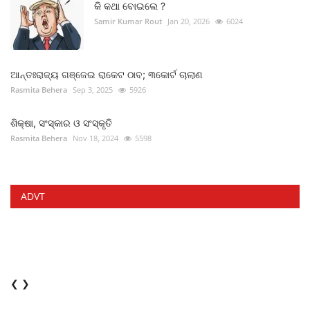
କି କଥା ବୋଇଲେ ?
Samir Kumar Rout
Jan 20, 2026
6024
ଆନ୍ତଃରାଜ୍ୟ ଗଞ୍ଜେଇ ରାକେଟ ଠାବ; ୩କୋର୍ଟ ଚାଲାଣ
Rasmita Behera
Sep 3, 2025
5926
ଶିକ୍ଷା, ସଂସ୍କାର ଓ ସଂସ୍କୃତି
Rasmita Behera
Nov 18, 2024
5598
ADVT
❮
❯