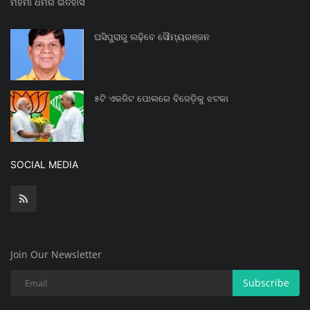
ମହିମା ଧର୍ମର ଇତିହାସ
ଘସିପୁରାରୁ ଲଢ଼ିବେ ସୌମ୍ୟରଞ୍ଜନ
୫ଟି ଏକଜିଟ ପୋଲରେ ବିଜେଡ଼ିକୁ ଝଟକା
SOCIAL MEDIA
Join Our Newsletter
Subscribe