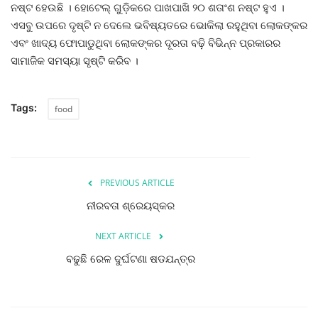
ନଷ୍ଟ ହେଉଛି । ହୋଟେଲ୍ ଗୁଡ଼ିକରେ ପାଖପାଖି ୨୦ ଶତାଂଶ ନଷ୍ଟ ହୁଏ ।
ଏସବୁ ଉପରେ ଦୃଷ୍ଟି ନ ଦେଲେ ଭବିଷ୍ୟତରେ ଭୋକିଲା ରହୁଥିବା ଲୋକଙ୍କର
ଏବଂ ଖାଦ୍ୟ ଫୋପାଡୁଥିବା ଲୋକଙ୍କର ଦୂରତା ବଢ଼ି ବିଭିନ୍ନ ପ୍ରକାରର
ସାମାଜିକ ସମସ୍ୟା ସୃଷ୍ଟି କରିବ ।
Tags:
food
PREVIOUS ARTICLE
ନୀରବତା ଶ୍ରେୟସ୍କର
NEXT ARTICLE
ବଢୁଛି ରେଳ ଦୁର୍ଘଟଣା ଷଡଯନ୍ତ୍ର