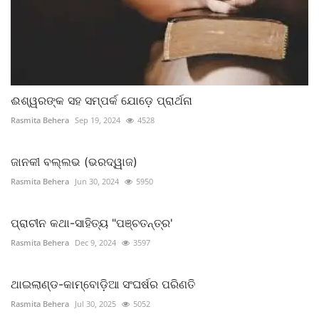
ଈଶ୍ୱରଙ୍କ ସହ ସମ୍ପର୍କ ଯୋଡ଼େ ପ୍ରାର୍ଥନା
Rasmita Behera
Sep 19, 2024
4528
ଜାନକୀ ବଲ୍ଲଭ (ଭରଦ୍ୱାଜ)
Rasmita Behera
Jun 30, 2024
5950
ପ୍ରାଚୀନ କଥା-ସାହିତ୍ୟ "ପଞ୍ଚତନ୍ତ୍ର'
Rasmita Behera
Dec 9, 2024
3597
ଥାଇଲାଣ୍ଡ-କାମ୍ବୋଡ଼ିଆ ସଂଘର୍ଷର ପରିଣତି
Rasmita Behera
Jul 30, 2025
5052