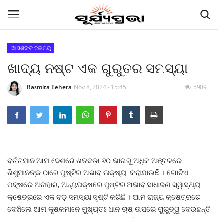
ଆପଣଙ୍କ କଲମରୁ
ଖାଦ୍ୟ ନଷ୍ଟ ଏକ ଗୁରୁତର ସମସ୍ୟା
Contact
Rasmita Behera
Nov 8, 2024 - 15:45
5909
Gallery
E-paper
Famous Durga Puja From Odisha
ବର୍ତ୍ତମାନ ଆମ ଦେଶରେ ଶତକଡ଼ା ୬୦ ଭାଗରୁ ଅଧିକ ଅଞ୍ଚଳରେ
ରାଜ୍ୟ
ଶିଶୁମାନଙ୍କ ଠାରେ ପୁଷ୍ଟିର ଅଭାବ ଲକ୍ଷ୍ୟ କରାଯାଉଛି । ଗୋଟିଏ
ପକ୍ଷରେ ଅନାହାର, ଅନ୍ୟପକ୍ଷରେ ପୁଷ୍ଟିର ଅଭାବ ସାଧାରଣ ସ୍ୱାସ୍ଥ୍ୟ
ରାଜନୀତି
କ୍ଷେତ୍ରରେ ଏକ ବଡ଼ ସମସ୍ୟା ସୃଷ୍ଟି କରିଛି । ଆମ ରାଜ୍ୟ କ୍ଷେତ୍ରରେ
ଦେଖିଲେ ଆମ କୃଷକମାନେ ମୁଖ୍ୟତଃ ଧାନ ଚାଷ ଉପରେ ଗୁରୁତ୍ୱ ଦେଉଛନ୍ତି
କି କଥା ବୋଇଲେ