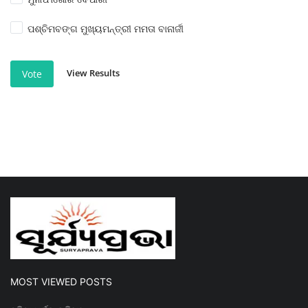
ପଶ୍ଚିମବଙ୍ଗ ମୁଖ୍ୟମନ୍ତ୍ରୀ ମମତା ବାନାର୍ଜୀ
View Results
Vote
MOST VIEWED POSTS