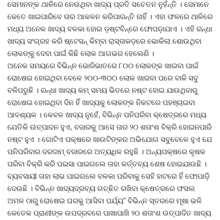
ସେମାନଙ୍କ ଥାଳିରେ ନେଉଥିବା ଖାଦ୍ୟ ପ୍ରତି ସଚେତନ ନୁହଁନ୍ତି । ସେମାନେ
କେତେ ଖାଇପାରିବେ ତାର ଆକଳନ କରିପାରନ୍ତି ନାହିଁ । ଏହା ଫଳରେ ଥାଳିରେ
ମଧ୍ୟ ଅନେକ ଖାଦ୍ୟ ବଳକା ହୋଇ ଡ଼ଷ୍ଟବିନ୍ରେ ଫୋପଡ଼ାଯାଏ । ଏହି ରନ୍ଧା
ଖାଦ୍ୟ ସଂଗ୍ରହ କରି ଷ୍ଟେସନ୍ କିମ୍ବା ରାସ୍ତାକଡ଼ରେ ଭୋକିଲା ଶୋଉଥିବା
ଲୋକଙ୍କୁ ଦେବା ପାଇଁ କିଛି ଲୋକ ଆଗଭର ହେଲେଣି ।
ଅନେକ ସମୟରେ ବିଭିନ୍ନ ଭୋଜିଭାତରେ ୮୦୦ ଲୋକଙ୍କ ଖାଇବା ପାଇଁ
ରୋଷେଇ ହୋଇଥିବା ବେଳେ ୨୦୦-୩୦୦ ଲୋକ ଖାଇବା ପରେ ବାକି ସବୁ
ବଳିପଡୁଛି । ରନ୍ଧା ଖାଦ୍ୟ କମ୍ ସମୟ ଭିତରେ ନଷ୍ଟ ହୋଇ ଯାଉଥିବାରୁ
ରୋଷେଇ ହୋଇଥିବା ଦିନ ହିଁ ଖାଦ୍ୟକୁ ଲୋକଙ୍କ ନିକଟରେ ପହଞ୍ଚାଇବା
ଆବଶ୍ୟକ । କେବଳ ଖାଦ୍ୟ ନୁହେଁ, ବିଭିନ୍ନ ପନିପରିବା କ୍ଷେତ୍ରରେ ମଧ୍ୟ
ଯେତିକି ଉତ୍ପାଦନ ହୁଏ, ବଜାରକୁ ଆସେ ତାର ୨୦ ଶତାଂଶ ବିକ୍ରି ହୋଇନପାରି
ନଷ୍ଟ ହୁଏ । ଗୋଟିଏ ପକ୍ଷରେ ଖାଉଟିଙ୍କର ଅଭିଯୋଗ ସବୁବେଳେ ହୁଏ ଯେ
ପନିପରିବାର ଦରଦାମ୍ ବଜାରରେ ଅତ୍ୟଧିକ ରହୁଛି । ଅନ୍ୟପକ୍ଷରେ କୃଷକ
ପରିବା ବିକ୍ରି କରି ପଇସା ପାଇଗଲେ ତାହା କର୍ତ୍ତବ୍ୟ ଶେଷ ହୋଇଯାଉଛି ।
ବ୍ୟବସାୟୀ ତାହା ଲାଭ ପାଇଗଲେ ବଳକା ପରିବାକୁ ସେହି ହାଟରେ ହିଁ ଫୋପାଡ଼ି
ଦେଉଛି । ବିଭିନ୍ନ ଖାଦ୍ୟଦ୍ରବ୍ୟ ଗଚ୍ଛିତ ରଖିବା କ୍ଷେତ୍ରରେ ଫସଲ
ଅମଳ ଠାରୁ ରୋଷେଇ ଘରକୁ ଆସିବା ପର୍ଯ୍ୟ" ବିଭିନ୍ନ ସ୍ତରରେ ମୂଷା ଭଳି
କେତେକ ପ୍ରାଣୀଙ୍କ ଉପଦ୍ରବରେ ପାଖାପାଖି ୨୦ ଶତାଂଶ ଉତ୍ପାଦିତ ଖାଦ୍ୟ