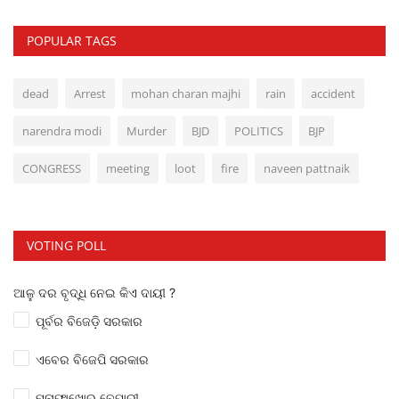
POPULAR TAGS
dead
Arrest
mohan charan majhi
rain
accident
narendra modi
Murder
BJD
POLITICS
BJP
CONGRESS
meeting
loot
fire
naveen pattnaik
VOTING POLL
ଆଳୁ ଦର ବୃଦ୍ଧି ନେଇ କିଏ ଦାୟୀ ?
ପୂର୍ବର ବିଜେଡ଼ି ସରକାର
ଏବେର ବିଜେପି ସରକାର
ମୁନାଫାଖୋର ବେପାରୀ