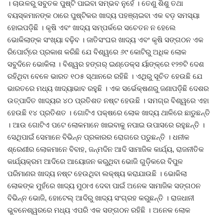
। ଚାଉଳରୁ ସବୁତକ ପୁଷ୍ଟି ପାଇବା ସମ୍ଭବ ନୁହେଁ । ତେଣୁ ଶିଶୁ ତଥା
ବୟସ୍କମାନଙ୍କ ଠାରେ ପୁଷ୍ଟିକର ଖାଦ୍ୟ ପହଞ୍ଚାଇବା ଏକ ବଡ଼ ସମସ୍ୟା
ଦେଶ ବିଦେଶ
ହୋଇପଡ଼ିଛି । କୃଷି ଏବଂ ଖାଦ୍ୟ ସମ୍ପର୍କରେ ସଚେତନ ନ ହେଲେ
ଭୋକିଲାଙ୍କ ସଂଖ୍ୟା ବଢ଼ିବ । ଜାତିସଂଘର ଖାଦ୍ୟ ଏବଂ କୃଷି ସଙ୍ଗଠନ ଏକ
ପ୍ରଶାସନ ଖବର
ରିପୋର୍ଟ୍ରେ ପ୍ରକାଶ କରିଛି ଯେ ବିଶ୍ୱରେ ୬୯ କୋଟିରୁ ଅଧିକ ଲୋକ
ସବୁଦିନେ ଭୋକିଲା । ବିଶ୍ୱର ହଙ୍ଗର୍ ଇଣ୍ଡେକ୍ସ ର୍ୟାଙ୍କ୍ରେ ୧୨୭ଟି ଦେଶ
ଜିଲ୍ଲା
ରହିଥିବା ବେଳେ ଭାରତ ୧୦୫ ସ୍ଥାନରେ ରହିଛି । ଏଥିରୁ ସୂଚିତ ହେଉଛି ଯେ
ଭାରତରେ ମଧ୍ୟ ଖାଦ୍ୟାଭାବ ରହୁଛି । ଏକ ସର୍ଭେକ୍ଷଣରୁ ଜଣାପଡ଼ିଛି ଦେଶର
ଆପଣଙ୍କ କଲମରୁ
ଉତ୍ପାଦିତ ଖାଦ୍ୟର ୪୦ ପ୍ରତିଶତ ନଷ୍ଟ ହେଉଛି । ସମଗ୍ର ବିଶ୍ୱରେ ଏହା
ହେଉଛି ୧୪ ପ୍ରତିଶତ । ଗୋଟିଏ ପକ୍ଷରେ ଲୋକ ଖାଦ୍ୟ ଥାଳିରେ ଛାଡୁଛନ୍ତି
ମହାନଗର
। ଆଉ ଗୋଟିଏ ପଟେ ଲୋକମାନେ ଖାଇବାକୁ ନପାଇ ଉପାସରେ ରହୁଛନ୍ତି ।
ସେଥିପାଇଁ ସେମାନେ ବିଭିନ୍ନ ପ୍ରକାରର ରୋଗରେ ପଡୁଛନ୍ତି । ଧନୀକ
ଅପରାଧ
ଶ୍ରେଣୀର ଲୋକମାନେ ବିବାହ, ଜନ୍ମଦିନ ଆଦି ସାମାଜିକ କାର୍ଯ୍ୟ, ରାଜନୀତିକ
କାର୍ଯ୍ୟକ୍ରମ ଆଦିରେ ଆୟୋଜନ କରୁଥିବା ଭୋଜି ଗୁଡ଼ିକରେ ବିପୁଳ
ଖେଳ ଖବର
ପରିମାଣର ଖାଦ୍ୟ ନଷ୍ଟ ହେଉଥିବା ଲକ୍ଷ୍ୟ କରାଯାଉଛି । ଭୋକିଲା
ଲୋକଙ୍କ ମୁହଁରେ ଖାଦ୍ୟ ମୁଠାଏ ଦେବା ପାଇଁ ଅନେକ ସାମାଜିକ ସଙ୍ଗଠନ
ବିଶେଷ
ବିଭିନ୍ନ ଭୋଜି, ହୋଟେଲ୍ ଆଦିରୁ ଖାଦ୍ୟ ସଂଗ୍ରହ କରୁଛନ୍ତି । ରାଜଧାନୀ
ଭୁବନେଶ୍ୱରରେ ମଧ୍ୟ ଏପରି ଏକ ସଙ୍ଗଠନ ରହିଛି । ଅନେକ ଲୋକ