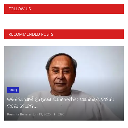
FOLLOW US
RECOMMENDED POSTS
ରାଜ୍ୟ
ଚିକିତ୍ସା ପାଇଁ ମୁମ୍ବାଇ ଯିବେ ନବୀନ : ଆରୋଗ୍ୟ କାମନା
କଲେ ମୋହନ...
Rasmita Behera
Jun 19, 2025
5396