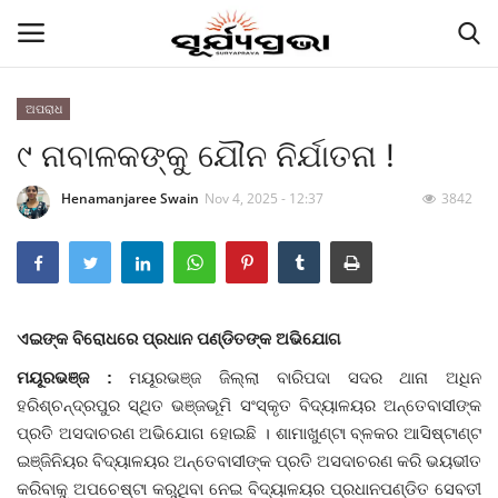
ଅପରାଧ
୯ ନାବାଳକଙ୍କୁ ଯୌନ ନିର୍ଯାତନା !
Contact
Henamanjaree Swain
Nov 4, 2025 - 12:37
3842
Gallery
E-paper
Famous Durga Puja From Odisha
ଏଇଙ୍କ ବିରୋଧରେ ପ୍ରଧାନ ପଣ୍ଡିତଙ୍କ ଅଭିଯୋଗ
ରାଜ୍ୟ
ମୟୂରଭଞ୍ଜ :
ମୟୂରଭଞ୍ଜ ଜିଲ୍ଲା ବାରିପଦା ସଦର ଥାନା ଅଧିନ
ହରିଶ୍ଚନ୍ଦ୍ରପୁର ସ୍ଥିତ ଭଞ୍ଜଭୂମି ସଂସ୍କୃତ ବିଦ୍ୟାଳୟର ଅନ୍ତେବାସୀଙ୍କ
ରାଜନୀତି
ପ୍ରତି ଅସଦାଚରଣ ଅଭିଯୋଗ ହୋଇଛି । ଶାମାଖୁଣ୍ଟା ବ୍ଳକର ଆସିଷ୍ଟାଣ୍ଟ
ଇଞ୍ଜିନିୟର ବିଦ୍ୟାଳୟର ଅନ୍ତେବାସୀଙ୍କ ପ୍ରତି ଅସଦାଚରଣ କରି ଭୟଭୀତ
କରିବାକୁ ଅପଚେଷ୍ଟା କରୁଥିବା ନେଇ ବିଦ୍ୟାଳୟର ପ୍ରଧାନପଣ୍ଡିତ ସେବତୀ
କି କଥା ବୋଇଲେ