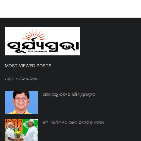
MOST VIEWED POSTS
ମହିମା ଧର୍ମର ଇତିହାସ
ଘସିପୁରାରୁ ଲଢ଼ିବେ ସୌମ୍ୟରଞ୍ଜନ
୫ଟି ଏକଜିଟ ପୋଲରେ ବିଜେଡ଼ିକୁ ଝଟକା