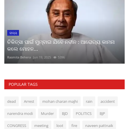
ରାଜ୍ୟ
ଚିକିତ୍ସା ପାଇଁ ମୁମ୍ବାଇ ଯିବେ ନବୀନ : ଆରୋଗ୍ୟ କାମନା
କଲେ ମୋହନ...
Rasmita Behera
Jun 19, 2025
5396
POPULAR TAGS
dead
Arrest
mohan charan majhi
rain
accident
narendra modi
Murder
BJD
POLITICS
BJP
CONGRESS
meeting
loot
fire
naveen pattnaik