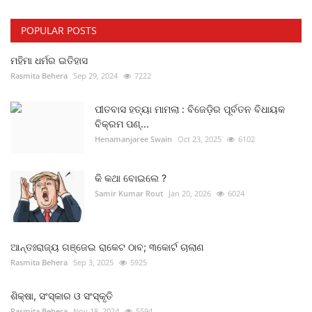
POPULAR POSTS
ମହିମା ଧର୍ମର ଇତିହାସ
Rasmita Behera
Sep 29, 2024
7222
ପୀତବାସ ହତ୍ୟା ମାମଲା : ବିଜେଡ଼ିର ପୂର୍ବତନ ବିଧାୟକ
ବିକ୍ରମ ପଣ୍...
Henamanjaree Swain
Oct 23, 2025
6102
କି କଥା ବୋଇଲେ ?
Samir Kumar Rout
Jan 20, 2026
6024
ଆନ୍ତଃରାଜ୍ୟ ଗଞ୍ଜେଇ ରାକେଟ ଠାବ; ୩କୋର୍ଟ ଚାଲାଣ
Rasmita Behera
Sep 3, 2025
5925
ଶିକ୍ଷା, ସଂସ୍କାର ଓ ସଂସ୍କୃତି
Rasmita Behera
Nov 18, 2024
5594