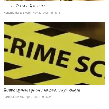
୮୦ କୋଟିର ସାପ ବିଷ ଜବତ
Henamanjaree Swain
Nov 22, 2025
5013
ନିଖୋଜ ଯୁବକର ମୃତ ଦେହ ଉଦ୍ଧାର, ହତ୍ୟା ସନେ୍ଦହ
Rasmita Behera
Apr 6, 2024
4284