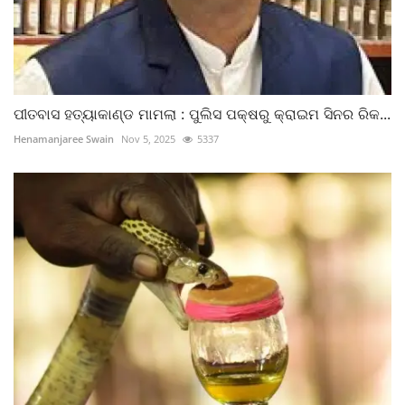
ପୀତବାସ ହତ୍ୟାକାଣ୍ଡ ମାମଲା : ପୁଲିସ ପକ୍ଷରୁ କ୍ରାଇମ ସିନର ରିକ...
Henamanjaree Swain
Nov 5, 2025
5337