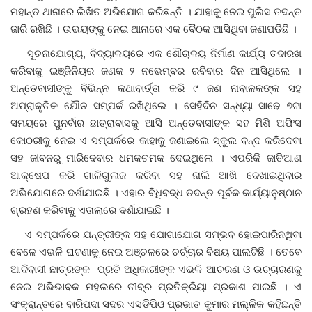
ମହାନ୍ତ ଥାନାରେ ଲିଖିତ ଅଭିଯୋଗ କରିଛନ୍ତି । ଯାହାକୁ ନେଇ ପୁଲିସ ତଦନ୍ତ
ଜାରି ରଖିଛି । ଉଭୟଙ୍କୁ ନେଇ ଥାନାରେ ଏକ ବୈଠକ ଆସିଥିବା ଜଣାପଡିଛି ।
ଦେଶ ବିଦେଶ
ସୂଚନାଯୋଗ୍ୟ, ବିଦ୍ୟାଳୟରେ ଏକ ଶୌଚାଳୟ ନିର୍ମାଣ କାର୍ଯ୍ୟ ତଦାରଖ
ପ୍ରଶାସନ ଖବର
କରିବାକୁ ଇଞ୍ଜିନିୟର ଜଣକ ୨ ନଭେମ୍ବର ରବିବାର ଦିନ ଆସିଥିଲେ ।
ଅନ୍ତେବାସୀଙ୍କୁ ବିଭିନ୍ନ କଥାବାର୍ତ୍ତା କରି ୯ ଜଣ ନାବାଳକଙ୍କ ସହ
ଜିଲ୍ଲା
ଅପ୍ରାକୃତିକ ଯୌନ ସମ୍ପର୍କ ରଖିଥିଲେ । ସେହିଦିନ ସନ୍ଧ୍ୟା ସାଢେ ୭ଟା
ସମୟରେ ପୁନର୍ବାର ଛାତ୍ରାବାସକୁ ଆସି ଅନ୍ତେବାସୀଙ୍କ ସହ ମିଶି ଅଫିସ
ଆପଣଙ୍କ କଲମରୁ
କୋଠରୀକୁ ନେଇ ଏ ସମ୍ପର୍କରେ କାହାକୁ ଜଣାଇଲେ ସ୍କୁଲ ବନ୍ଦ କରିଦେବା
ସହ ଜୀବନରୁ ମାରିଦେବାର ଧମକଚମକ ଦେଇଥିଲେ । ଏପରିକି ଜାତିଆଣ
ମହାନଗର
ଆକ୍ଷେପ କରି ଗାଳିଗୁଲଜ କରିବା ସହ ନାଲି ଆଖି ଦେଖାଇଥିବାର
ଅଭିଯୋଗରେ ଦର୍ଶାଯାଇଛି । ଏହାର ବିଧିବଦ୍ଧ ତଦନ୍ତ ପୂର୍ବକ କାର୍ଯ୍ୟାନୁଷ୍ଠାନ
ଅପରାଧ
ଗ୍ରହଣ କରିବାକୁ ଏତାଲାରେ ଦର୍ଶାଯାଇଛି ।
ଏ ସମ୍ପର୍କରେ ଯନ୍ତ୍ରୀଙ୍କ ସହ ଯୋଗାଯୋଗ ସମ୍ଭବ ହୋଇପାରିନଥିବା
ଖେଳ ଖବର
ବେଳେ ଏଭଳି ଘଟଣାକୁ ନେଇ ଅଞ୍ଚଳରେ ଚର୍ଚ୍ଚାର ବିଷୟ ପାଲଟିଛି । ତେବେ
ଆଦିବାସୀ ଛାତ୍ରଙ୍କ ପ୍ରତି ଅଧିକାରୀଙ୍କ ଏଭଳି ଆଚରଣ ଓ ଉଚ୍ଚାରଣକୁ
ବିଶେଷ
ନେଇ ଅଭିଭାବକ ମହଲରେ ତୀବ୍ର ପ୍ରତିକ୍ରିୟା ପ୍ରକାଶ ପାଇଛି । ଏ
ସଂକ୍ରାନ୍ତରେ ବାରିପଦା ସଦର ଏସଡିପିଓ ପ୍ରଭାତ କୁମାର ମଲ୍ଳିକ କହିଛନ୍ତି