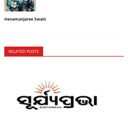
Henamanjaree Swain
RELATED POSTS