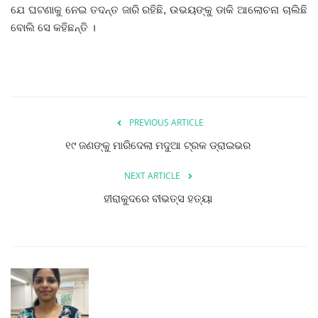
ଯେ ଘଟଣାକୁ ନେଇ ତଦନ୍ତ ଜାରି ରହିଛି, ଉଭୟଙ୍କୁ ଡାକି ଆଲୋଚନା ଚାଲିଛି
ବୋଲି ସେ କହିଛନ୍ତି ।
PREVIOUS ARTICLE
୧୯ ଜଣଙ୍କୁ ମାରିଦେଲା ମଦୁଆ ଟ୍ରକ ଡ୍ରାଇଭର
NEXT ARTICLE
ହୀରାକୁଦରେ ବୀଭତ୍ସ ହତ୍ୟା