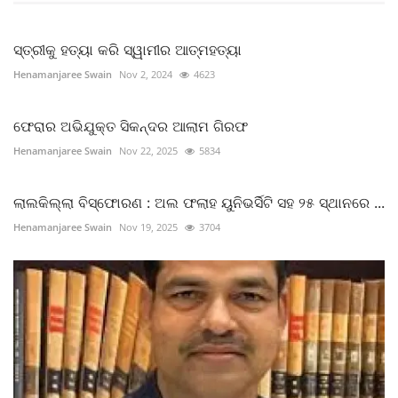
ସ୍ତ୍ରୀକୁ ହତ୍ୟା କରି ସ୍ୱାମୀର ଆତ୍ମହତ୍ୟା
Henamanjaree Swain
Nov 2, 2024
4623
ଫେରାର ଅଭିଯୁକ୍ତ ସିକନ୍ଦର ଆଲାମ ଗିରଫ
Henamanjaree Swain
Nov 22, 2025
5834
ଲାଲକିଲ୍ଲା ବିସ୍ଫୋରଣ : ଅଲ ଫଲାହ ୟୁନିଭର୍ସିଟି ସହ ୨୫ ସ୍ଥାନରେ ...
Henamanjaree Swain
Nov 19, 2025
3704