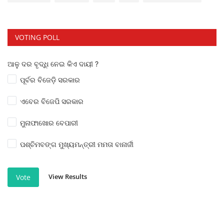
VOTING POLL
ଆଳୁ ଦର ବୃଦ୍ଧି ନେଇ କିଏ ଦାୟୀ ?
ପୂର୍ବର ବିଜେଡ଼ି ସରକାର
ଏବେର ବିଜେପି ସରକାର
ମୁନାଫାଖୋର ବେପାରୀ
ପଶ୍ଚିମବଙ୍ଗ ମୁଖ୍ୟମନ୍ତ୍ରୀ ମମତା ବାନାର୍ଜୀ
View Results
Vote